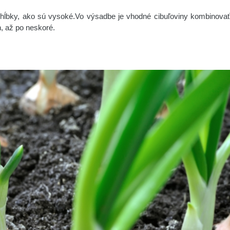
hĺbky, ako sú vysoké.Vo výsadbe je vhodné cibuľoviny kombinovať
h, až po neskoré.