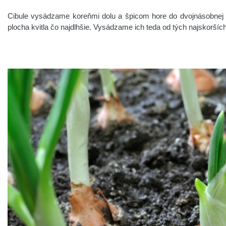
Cibule vysádzame koreňmi dolu a špicom hore do dvojnásobnej 
plocha kvitla čo najdlhšie. Vysádzame ich teda od tých najskoršíc