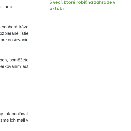
5 vecí, ktoré robiť na záhrade v
esiace.
októbri
a odoberá tráve
zbierané lístie
 pre dosievanie
acoch, pomôžete
parkovaním áut
my tak odolávať
 sme ich mali v