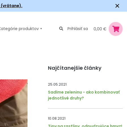
×
6 (vrátane).
Kategórie
produktov
Prihlásiť sa
0,00 €
Najčítanejšie články
25.05.2021
Sadíme zeleninu - ako kombinovať
jednotlivé druhy?
10.08.2021
Tipy na rastliny, odpudzujúce hmyz!