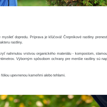
é myslieť dopredu. Príprava je kľúčová! Črepníkové rastliny prenest
kteru rastliny.
kryť nahrnutou vrstvou organického materiálu - kompostom, slamou,
entimetrov. Výborným spôsobom ochrany pre menšie rastliny sú napr
i fóliou upevnenou kameňmi alebo tehlami.