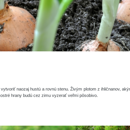
te vytvoriť naozaj hustú a rovnú stenu. Živým plotom z ihličnanov, aký
 ostré hrany budú cez zimu vyzerať veľmi pôsobivo.