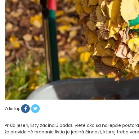
Zdieľaj:
Prišla jeseň, listy začínajú padať. Viete ako sa najlepšie pos
že pravidelné hrabanie lístia je jediná činnosť, ktorej treba ve