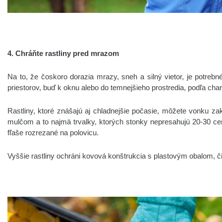
4. Chráňte rastliny pred mrazom
Na to, že čoskoro dorazia mrazy, sneh a silný vietor, je potrebn
priestorov, buď k oknu alebo do temnejšieho prostredia, podľa chara
Rastliny, ktoré znášajú aj chladnejšie počasie, môžete vonku za
mulčom a to najmä trvalky, ktorých stonky nepresahujú 20-30 c
fľaše rozrezané na polovicu.
Vyššie rastliny ochráni kovová konštrukcia s plastovým obalom, č