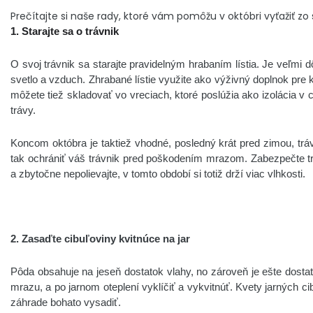
Prečítajte si naše rady, ktoré vám pomôžu v októbri vyťažiť zo
1. Starajte sa o trávnik
O svoj trávnik sa starajte pravidelným hrabaním lístia. Je veľmi 
svetlo a vzduch. Zhrabané lístie využite ako výživný doplnok pre 
môžete tiež skladovať vo vreciach, ktoré poslúžia ako izolácia v 
trávy.
Koncom októbra je taktiež vhodné, posledný krát pred zimou, tr
tak ochrániť váš trávnik pred poškodením mrazom. Zabezpečte t
a zbytočne nepolievajte, v tomto období si totiž drží viac vlhkosti.
2. Zasaďte cibuľoviny kvitnúce na jar
Pôda obsahuje na jeseň dostatok vlahy, no zároveň je ešte dosta
mrazu, a po jarnom oteplení vyklíčiť a vykvitnúť. Kvety jarných c
záhrade bohato vysadiť.