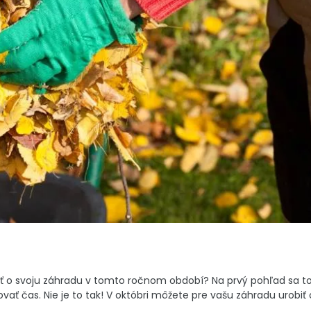
tarať o svoju záhradu v tomto ročnom období? Na prvý pohľad sa to
novať čas. Nie je to tak! V októbri môžete pre vašu záhradu urobiť 