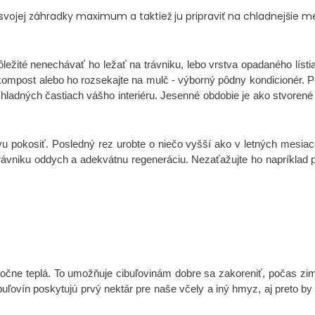
 svojej záhradky maximum a taktiež ju pripraviť na chladnejšie m
dôležité nenechávať ho ležať na trávniku, lebo vrstva opadaného lísti
kompost alebo ho rozsekajte na mulč - výborný pôdny kondicionér. Po
chladných častiach vášho interiéru. Jesenné obdobie je ako stvorené
ávu pokosiť. Posledný rez urobte o niečo vyšší ako v letných mesi
rávniku oddych a adekvátnu regeneráciu. Nezaťažujte ho napríklad 
točne teplá. To umožňuje cibuľovinám dobre sa zakoreniť, počas zi
ibuľovín poskytujú prvý nektár pre naše včely a iný hmyz, aj preto by