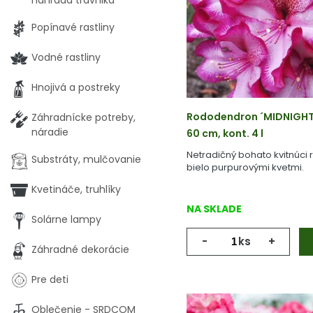
náhrada trávnika
Popínavé rastliny
Vodné rastliny
Hnojivá a postreky
Rododendron ´MIDNIGHT
Záhradnícke potreby,
náradie
60 cm, kont. 4 l
Netradičný bohato kvitnúci
Substráty, mulčovanie
bielo purpurovými kvetmi.
Kvetináče, truhlíky
NA SKLADE
Solárne lampy
-
ks
+
Záhradné dekorácie
Pre deti
Oblečenie - SRDCOM