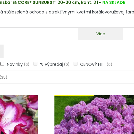
nská ´ENCORE® SUNBURST´ 20-30 cm, kont. 3 l
-
NA SKLADE
stálezelená odroda s atraktívnymi kvetmi korálovoružovej farb
Viac
Novinky
% Výpredaj
CENOVÝ HIT!
(6)
(0)
(0)
(35)