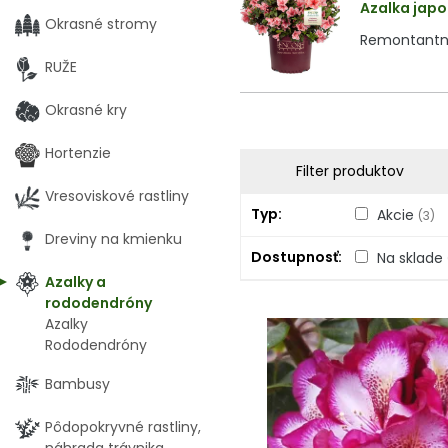
Azalka japo
Okrasné stromy
Remontantná 
RUŽE
Okrasné kry
Hortenzie
Filter produktov
Vresoviskové rastliny
Typ
Akcie
(3)
Dreviny na kmienku
Dostupnosť
Na sklade
Azalky a
rododendróny
Azalky
Rododendróny
Bambusy
Pôdopokryvné rastliny,