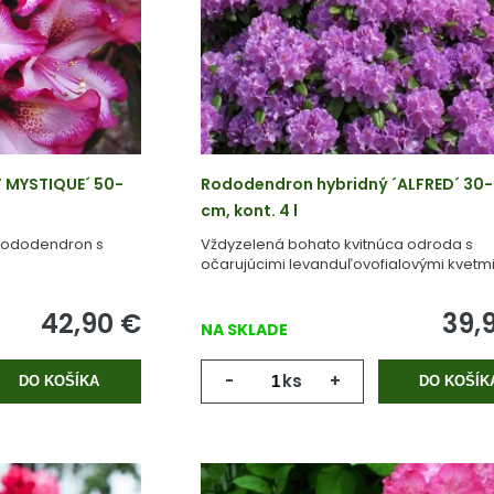
 MYSTIQUE´ 50-
Rododendron hybridný ´ALFRED´ 30
cm, kont. 4 l
 rododendron s
Vždyzelená bohato kvitnúca odroda s
očarujúcimi levanduľovofialovými kvetmi
42,90
€
39,
NA SKLADE
-
ks
+
DO KOŠÍKA
DO KOŠÍK