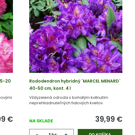
15-20
Rododendron hybridný ´MARCEL MENARD´
40-50 cm, kont. 4 l
žovými
Vždyzelená odroda s bohatým kvitnutím
neprehliadnuteľných fialových kvetov.
99
€
39,99
€
NA SKLADE
-
ks
+
DO KOŠÍKA