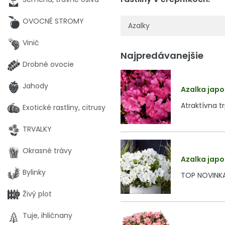
OVOCNÉ STROMY
Azalky
Vinič
Najpredávanejšie
Drobné ovocie
Jahody
Azalka japo
Atraktívna t
Exotické rastliny, citrusy
TRVALKY
Okrasné trávy
Azalka japo
Bylinky
TOP NOVINKA
Živý plot
Tuje, ihličnany