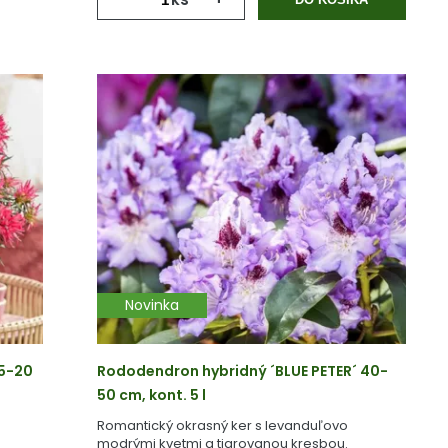
Novinka
15-20
Rododendron hybridný ´BLUE PETER´ 40-
50 cm, kont. 5 l
Romantický okrasný ker s levanduľovo
modrými kvetmi a tigrovanou kresbou.