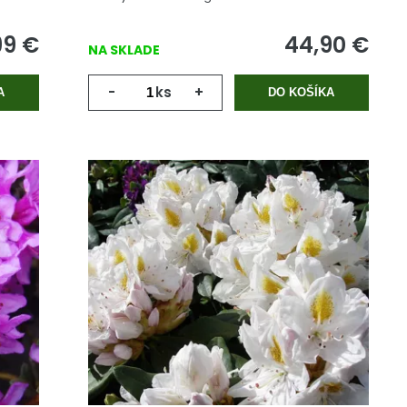
99
€
44,90
€
NA SKLADE
-
ks
+
A
DO KOŠÍKA