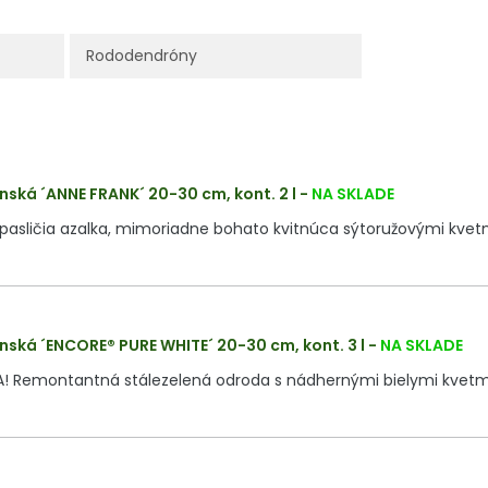
Rododendróny
nská ´ANNE FRANK´ 20-30 cm, kont. 2 l
-
NA SKLADE
rpasličia azalka, mimoriadne bohato kvitnúca sýtoružovými kvet
nská ´ENCORE® PURE WHITE´ 20-30 cm, kont. 3 l
-
NA SKLADE
! Remontantná stálezelená odroda s nádhernými bielymi kvetm