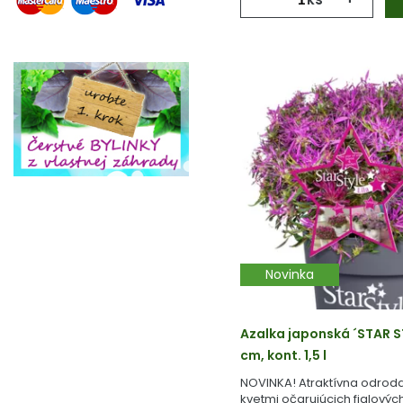
Novinka
Azalka japonská ´STAR S
cm, kont. 1,5 l
NOVINKA! Atraktívna odroda
kvetmi očarujúcich fialovýc