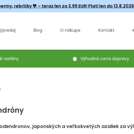
ermy, rebríčky
💚 – teraz len za 3,99 EUR! Platí len do 13.8.202
ýpredaj
Blog
O nákupe
Kontakt
é rastliny
Výhodná cena dopravy
y
ndróny
odendronov, japonských a veľkokvetých azaliek za vý