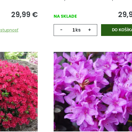
29,99
€
29,
NA SKLADE
-
ks
+
ostupnosť
DO KOŠÍK