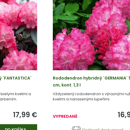
ý ´FANTASTICA´
Rododendron hybridný ´GERMANIA´ 
cm, kont. 1,3 l
bielymi kvetmi a
Vždyzelený rododendron s výraznými ru
farbením.
kvetmi a nariasenými lupeňmi.
17,99
€
16,
VYPREDANÉ
DO KOŠÍKA