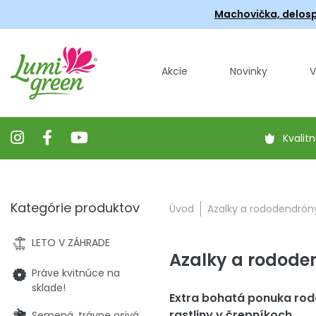
Machovička, delosp
Akcie
Novinky
V
Kvalitn
Kategórie produktov
Úvod
Azalky a rododendrón
LETO V ZÁHRADE
Azalky a rodode
Práve kvitnúce na
sklade!
Extra bohatá ponuka rod
rastliny v črepníkoch.
Semená, trávne osivá