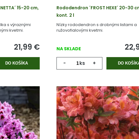
NETTA´ 15-20 cm,
Rododendron ´FROST HEXE´ 20-30 c
kont. 2 l
lka s výraznými
Nízky rododendron s drobnými listami a
ými kvetmi.
ružovofialovými kvetmi.
21,99
€
22,
NA SKLADE
-
ks
+
DO KOŠÍKA
DO KOŠÍK