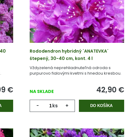
-40
Rododendron hybridný ´ANATEVKA´
štepený, 30-40 cm, kont. 4 l
Vždyzelená neprehliadnuteľná odroda s
.
purpurovo fialovými kvetmi s hnedou kresbou.
99
€
42,90
€
NA SKLADE
-
ks
+
A
DO KOŠÍKA