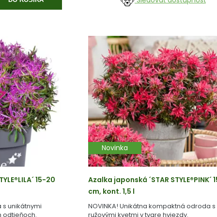
Sledovať dostupnosť
Novinka
TYLE®LILA´ 15-20
Azalka japonská ´STAR STYLE®PINK´ 
cm, kont. 1,5 l
 s unikátnymi
NOVINKA! Unikátna kompaktná odroda s
h odtieňoch.
ružovými kvetmi v tvare hviezdy.