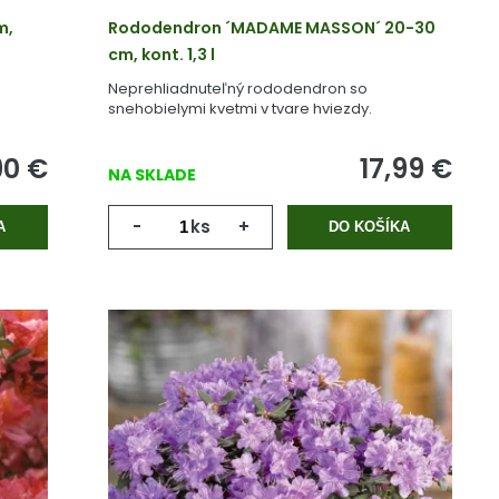
m,
Rododendron ´MADAME MASSON´ 20-30
cm, kont. 1,3 l
Neprehliadnuteľný rododendron so
snehobielymi kvetmi v tvare hviezdy.
90
€
17,99
€
NA SKLADE
-
ks
+
A
DO KOŠÍKA