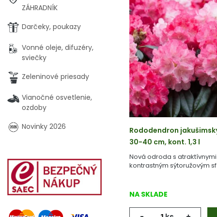
ZÁHRADNÍK
Darčeky, poukazy
Vonné oleje, difuzéry,
sviečky
Zeleninové priesady
Vianočné osvetlenie,
ozdoby
Novinky 2026
Rododendron jakušimsk
30-40 cm, kont. 1,3 l
Nová odroda s atraktívnymi 
kontrastným sýtoružovým s
NA SKLADE
-
ks
+