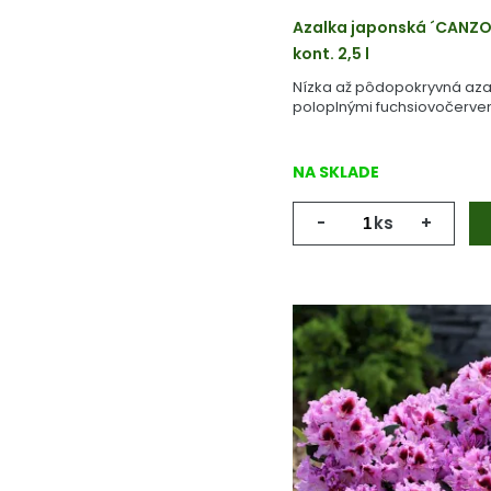
Azalka japonská ´CANZO
kont. 2,5 l
Nízka až pôdopokryvná aza
poloplnými fuchsiovočerven
NA SKLADE
-
ks
+