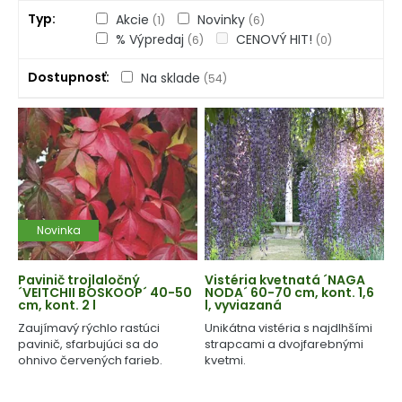
Typ
Akcie
Novinky
(1)
(6)
% Výpredaj
CENOVÝ HIT!
(6)
(0)
Dostupnosť
Na sklade
(54)
Novinka
Pavinič trojlaločný
Vistéria kvetnatá ´NAGA
´VEITCHII BOSKOOP´ 40-50
NODA´ 60-70 cm, kont. 1,6
cm, kont. 2 l
l, vyviazaná
Zaujímavý rýchlo rastúci
Unikátna vistéria s najdlhšími
pavinič, sfarbujúci sa do
strapcami a dvojfarebnými
ohnivo červených farieb.
kvetmi.