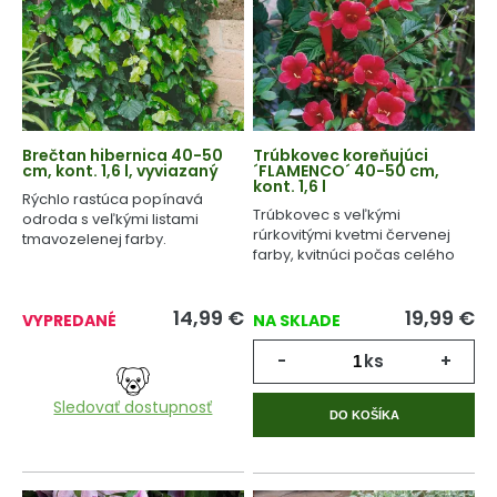
Brečtan hibernica 40-50
Trúbkovec koreňujúci
cm, kont. 1,6 l, vyviazaný
´FLAMENCO´ 40-50 cm,
kont. 1,6 l
Rýchlo rastúca popínavá
Trúbkovec s veľkými
odroda s veľkými listami
rúrkovitými kvetmi červenej
tmavozelenej farby.
farby, kvitnúci počas celého
leta.
14,99
€
19,99
€
VYPREDANÉ
NA SKLADE
-
ks
+
Sledovať dostupnosť
DO KOŠÍKA