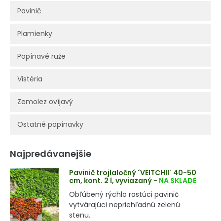
Pavinič
Plamienky
Popínavé ruže
Vistéria
Zemolez ovíjavý
Ostatné popínavky
Najpredávanejšie
Pavinič trojlaločný ´VEITCHII´ 40-50
cm, kont. 2 l, vyviazaný
-
NA SKLADE
Obľúbený rýchlo rastúci pavinič
vytvárajúci nepriehľadnú zelenú
stenu.