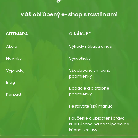
Váš obľúbený e-shop s rastlinami
SITEMAPA
O NÁKUPE
Akcie
Výhody nákupu u nás
Novinky
Vysvetlivky
Výpredaj
Všeobecné zmluvné
podmienky
Blog
Dodacie a platobné
podmienky
Kontakt
Pestovateľský manuál
Poučenie o uplatnení práva
kupujúceho na odstúpenie od
kúpnej zmluvy