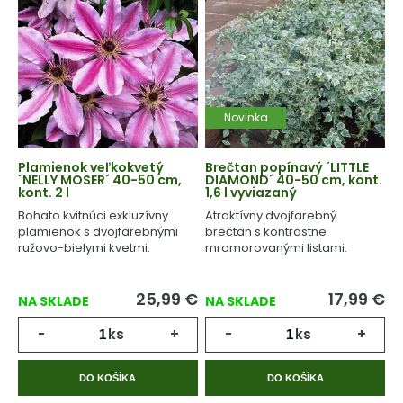
Novinka
Plamienok veľkokvetý
Brečtan popínavý ´LITTLE
´NELLY MOSER´ 40-50 cm,
DIAMOND´ 40-50 cm, kont.
kont. 2 l
1,6 l vyviazaný
Bohato kvitnúci exkluzívny
Atraktívny dvojfarebný
plamienok s dvojfarebnými
brečtan s kontrastne
ružovo-bielymi kvetmi.
mramorovanými listami.
25,99
€
17,99
€
NA SKLADE
NA SKLADE
-
ks
+
-
ks
+
DO KOŠÍKA
DO KOŠÍKA