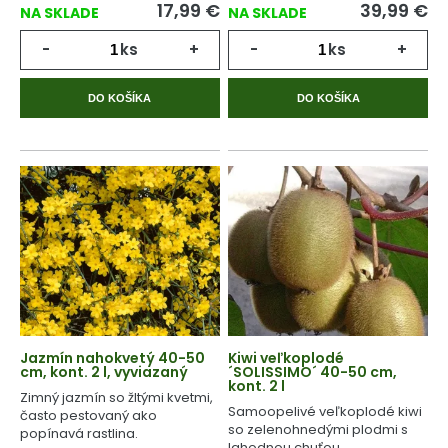
17,99
€
39,99
€
NA SKLADE
NA SKLADE
-
ks
+
-
ks
+
DO KOŠÍKA
DO KOŠÍKA
Jazmín nahokvetý 40-50
Kiwi veľkoplodé
cm, kont. 2 l, vyviazaný
´SOLISSIMO´ 40-50 cm,
kont. 2 l
Zimný jazmín so žltými kvetmi,
Samoopelivé veľkoplodé kiwi
často pestovaný ako
so zelenohnedými plodmi s
popínavá rastlina.
lahodnou chuťou.