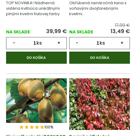
TOP NOVINKA! Nádherná
Obľúbená nenáročná liana s
vistéria kvitnúca unikátnymi
voňavými dvojfarebnými
plnými kvetmi fialovej farby.
kvetmi.
17,99 €
39,99
€
13,49
€
NA SKLADE
NA SKLADE
-
ks
+
-
ks
+
DO KOŠÍKA
DO KOŠÍKA
100%