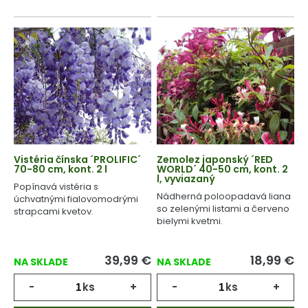
Vistéria čínska ´PROLIFIC´
Zemolez japonský ´RED
70-80 cm, kont. 2 l
WORLD´ 40-50 cm, kont. 2
l, vyviazaný
Popínavá vistéria s
Nádherná poloopadavá liana
úchvatnými fialovomodrými
so zelenými listami a červeno
strapcami kvetov.
bielymi kvetmi.
39,99
€
18,99
€
NA SKLADE
NA SKLADE
-
ks
+
-
ks
+