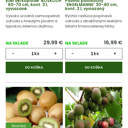
Kiwi veľkoplodé ´BOSKOOP
Pavinič päťlaločný
´ 60-70 cm, kont. 3 l,
´ENGELMANNII´ 30-40 cm,
vyviazané
kont. 2 l, vyviazaný
Vysoko úrodná samoopelivá
Rýchlo rastúca popínavá
odroda s hnedými plodmi a
odroda s atraktívnymi lesklými
typickou zelenou dužinou.
listami tmavozelenej farby.
29,99
€
16,99
€
NA SKLADE
NA SKLADE
-
ks
+
-
ks
+
DO KOŠÍKA
DO KOŠÍKA
Novinka