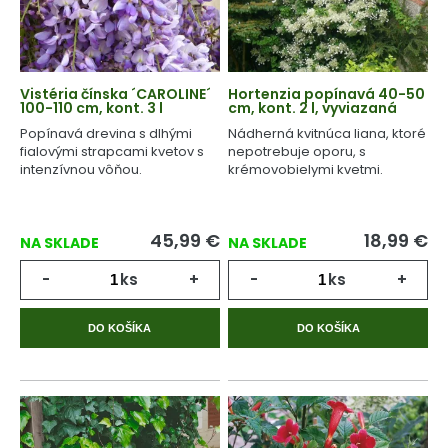
Vistéria čínska ´CAROLINE´
Hortenzia popínavá 40-50
100-110 cm, kont. 3 l
cm, kont. 2 l, vyviazaná
Popínavá drevina s dlhými
Nádherná kvitnúca liana, ktoré
fialovými strapcami kvetov s
nepotrebuje oporu, s
intenzívnou vôňou.
krémovobielymi kvetmi.
45,99
€
18,99
€
NA SKLADE
NA SKLADE
-
ks
+
-
ks
+
DO KOŠÍKA
DO KOŠÍKA