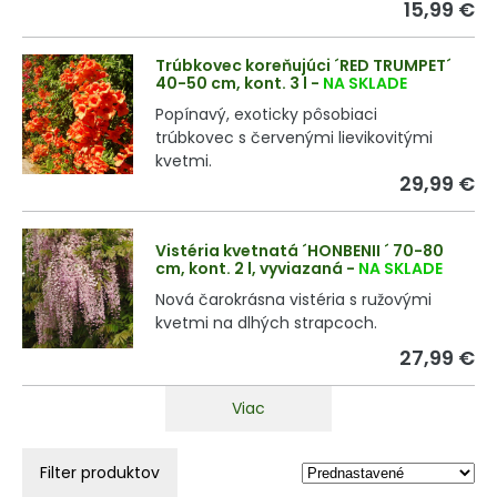
15,99 €
Trúbkovec koreňujúci ´RED TRUMPET´
40-50 cm, kont. 3 l
-
NA SKLADE
Popínavý, exoticky pôsobiaci
trúbkovec s červenými lievikovitými
kvetmi.
29,99 €
Vistéria kvetnatá ´HONBENII ´ 70-80
cm, kont. 2 l, vyviazaná
-
NA SKLADE
Nová čarokrásna vistéria s ružovými
kvetmi na dlhých strapcoch.
27,99 €
Viac
Filter produktov