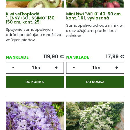
Kiwi veľkoplodé
Mini kiwi ´WEIKI´ 40-50 cm,
´JENNY+SOLISSIMO´ 130-
kont. 1,6 l, vyviazaná
150 cm, kont. 25 l
Samoopelivá odroda mini kiwi
Spojenie samoopelivých
s osviežujúcimi plodmi bez
odrôd, prinášajúce množstvo
chĺpkov.
veľkých plodov.
119,90
€
17,99
€
NA SKLADE
NA SKLADE
-
ks
+
-
ks
+
DO KOŠÍKA
DO KOŠÍKA