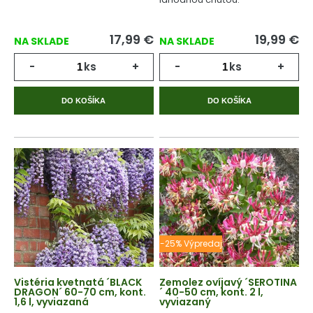
17,99
€
19,99
€
NA SKLADE
NA SKLADE
-
ks
+
-
ks
+
DO KOŠÍKA
DO KOŠÍKA
-25% Výpredaj
Vistéria kvetnatá ´BLACK
Zemolez ovíjavý ´SEROTINA
DRAGON´ 60-70 cm, kont.
´ 40-50 cm, kont. 2 l,
1,6 l, vyviazaná
vyviazaný