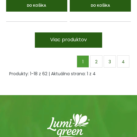
DO KOŠÍKA
DO KOŠÍKA
Viac produktov
1
2
3
4
Produkty:
1
-
18
z
62
| Aktuálna strana:
1
z
4