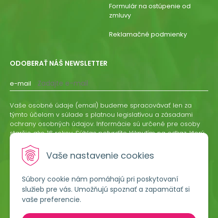
Formulár na ostúpenie od
zmluvy
Reklamačné podmienky
ODOBERAŤ NÁŠ NEWSLETTER
e-mail
Vaše osobné údaje (email) budeme spracovávať len za
týmto účelom v súlade s platnou legislatívou a zásadami
ochrany osobných údajov. Informácie sú určené pre osoby
staršie ako 16 rokov. Súhlas potvrdíte kliknutím na odkaz, ktorý
vám pošleme na váš email. Súhlas môžete kedykoľvek
odvolať písomne, emailom alebo kliknutím na odkaz z
Vaše nastavenie cookies
ktoréhokoľvek informačného emailu.
Súbory cookie nám pomáhajú pri poskytovaní
ODOBERAŤ
služieb pre vás. Umožňujú spoznať a zapamätať si
vaše preferencie.