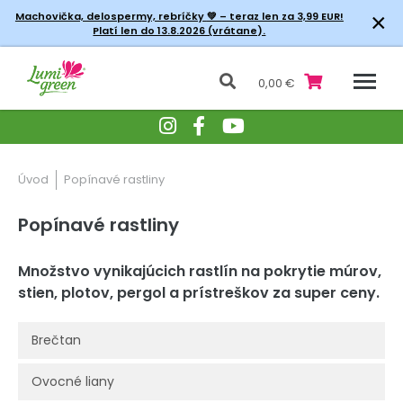
×
Machovička, delospermy, rebríčky
💚 – teraz len za 3,99 EUR!
Platí len do 13.8.2026 (vrátane).
0,00 €
Úvod
Popínavé rastliny
Popínavé rastliny
Množstvo vynikajúcich rastlín na pokrytie múrov,
stien, plotov, pergol a prístreškov za super ceny.
Brečtan
Ovocné liany