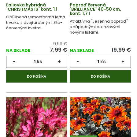
Ľaliovka hybridná
Papraď červená
´CHRISTMAS IS´ kont. 1 l
´BRILLIANCE´ 40-50 cm,
kont. 1,7 l
Obľúbená remontantná letná
Atraktívna "Jesenná papraď"
trvalka s dvojfarebnými žlto-
s nápadnými bronzovými
červenými kvetmi.
novými listami.
9,99 €
7,99
€
19,99
€
NA SKLADE
NA SKLADE
-
ks
+
-
ks
+
DO KOŠÍKA
DO KOŠÍKA