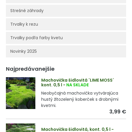
Strešné záhrady
Trvalky k rezu
Trvalky podľa farby kvetu
Novinky 2025
Najpredávanejšie
Machovička šidlovitá ´LIME MOSS´
kont. 0,5 l
-
NA SKLADE
Neobyčajná machovička vytvárajúca
hustý žltozelený koberček s drobnými
kvetmi.
3,99 €
Machovička šidlovitá, kont. 0,5 l
-