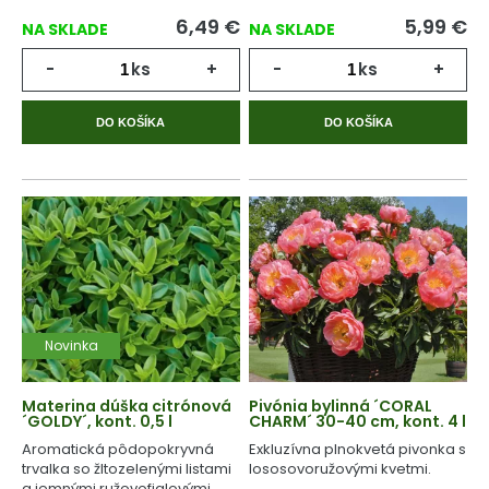
6,49
€
5,99
€
NA SKLADE
NA SKLADE
-
ks
+
-
ks
+
DO KOŠÍKA
DO KOŠÍKA
Novinka
Materina dúška citrónová
Pivónia bylinná ´CORAL
´GOLDY´, kont. 0,5 l
CHARM´ 30-40 cm, kont. 4 l
Aromatická pôdopokryvná
Exkluzívna plnokvetá pivonka s
trvalka so žltozelenými listami
lososovoružovými kvetmi.
a jemnými ružovofialovými