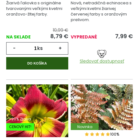
Žiarivá ľaliovka s originálne
Nová, netradičná echinacea s
tvarovanými veľkými kvetmi
veľkými kvetmi žiarivej
oranžovo-žltej farby.
červenej farby s oranžovým
prelivom.
10,99 €
8,79
€
7,99
€
NA SKLADE
VYPREDANÉ
-
ks
+
Sledovať dostupnosť
DO KOŠÍKA
-20% Zľava
CENOVÝ HIT!
Novinka
100%