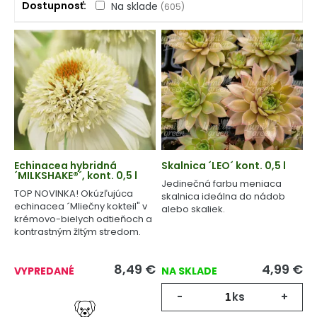
Dostupnosť
Na sklade
(605)
Echinacea hybridná
Skalnica ´LEO´ kont. 0,5 l
´MILKSHAKE®´, kont. 0,5 l
Jedinečná farbu meniaca
TOP NOVINKA! Okúzľujúca
skalnica ideálna do nádob
echinacea ´Mliečny kokteil" v
alebo skaliek.
krémovo-bielych odtieňoch a
kontrastným žltým stredom.
8,49
€
4,99
€
VYPREDANÉ
NA SKLADE
-
ks
+