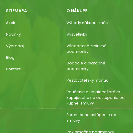
SITEMAPA
O NÁKUPE
Akcie
Výhody nákupu u nás
Novinky
Vysvetlivky
Výpredaj
Všeobecné zmluvné
podmienky
Blog
Dodacie a platobné
podmienky
Kontakt
Pestovateľský manuál
Poučenie o uplatnení práva
kupujúceho na odstúpenie od
kúpnej zmluvy
Formulár na ostúpenie od
zmluvy
Reklamačné podmienky