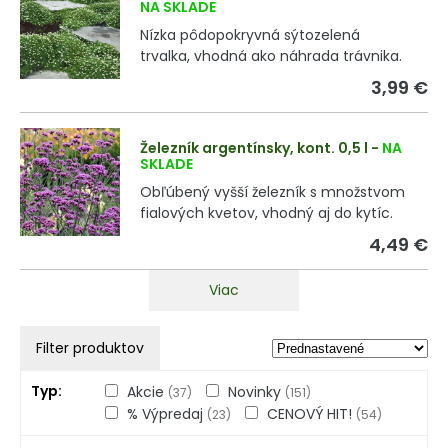
NA SKLADE
Nízka pôdopokryvná sýtozelená
trvalka, vhodná ako náhrada trávnika.
3,99 €
Železník argentínsky, kont. 0,5 l
-
NA
SKLADE
Obľúbený vyšší železník s množstvom
fialových kvetov, vhodný aj do kytíc.
4,49 €
Viac
Filter produktov
Typ
Akcie
Novinky
(37)
(151)
% Výpredaj
CENOVÝ HIT!
(23)
(54)