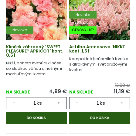
Novinka
-20% Zľava
Novinka
CENOVÝ HIT!
Klinček záhradný ´SWEET
Astilba Arendsova ´NIKKI´
PLEASURE® APRICOT´ kont.
kont. 1,5 l
0,5 l
Kompaktná tieňomilná trvalka
Nižší, bohato kvitnúci klinček
s atraktívnymi svetloružovými
so sladkou vôňou a nežnými
kvetmi.
marhuľovými kvetmi.
13,99 €
4,99
€
11,19
€
NA SKLADE
NA SKLADE
-
ks
+
-
ks
+
DO KOŠÍKA
DO KOŠÍKA