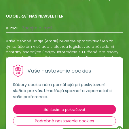
ODOBERAŤ NÁŠ NEWSLETTER
e-mail
Vaše osobné údaje (email) budeme spracovávať len za
týmto účelom v súlade s platnou legislatívou a zásadami
ochrany osobných údajov. Informácie sú určené pre osoby
staršie ako 16 rokov. Súhlas potvrdíte kliknutím na odkaz, ktorý
vám pošleme na váš email. Súhlas môžete kedykoľvek
odvolať písomne, emailom alebo kliknutím na odkaz z
Vaše nastavenie cookies
ktoréhokoľvek informačného emailu.
Súbory cookie nám pomáhajú pri poskytovaní
ODOBERAŤ
služieb pre vás. Umožňujú spoznať a zapamätať si
vaše preferencie.
Lumigreen, s.r.o.
Súhlasím a pokračovať
Hradská 535
966 54 Tekovské Nemce
Podrobné nastavenie cookies