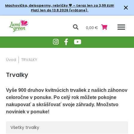
×
Machovička, delospermy, rebríčky
💚 – teraz len za 3,99 EUR!
Platí len do 13.8.2026 (vrátane).
0,00 €
Úvod
TRVALKY
Trvalky
Vyše 900 druhov kvitnúcich trvaliek z našich záhonov
celoročne v ponuke. Po celý rok môžete pokojne
nakupovať a skrášľovať svoje záhrady. Množstvo
noviniek v ponuke!
Všetky trvalky