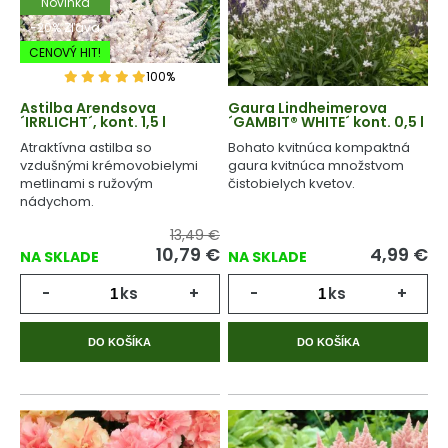
Novinka
-20% Zľava
CENOVÝ HIT!
100%
Astilba Arendsova
Gaura Lindheimerova
´IRRLICHT´, kont. 1,5 l
´GAMBIT® WHITE´ kont. 0,5 l
Atraktívna astilba so
Bohato kvitnúca kompaktná
vzdušnými krémovobielymi
gaura kvitnúca množstvom
metlinami s ružovým
čistobielych kvetov.
nádychom.
13,49 €
10,79
€
4,99
€
NA SKLADE
NA SKLADE
-
ks
+
-
ks
+
DO KOŠÍKA
DO KOŠÍKA