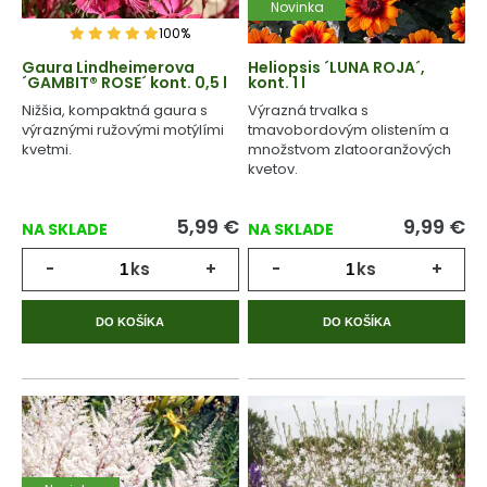
Novinka
100%
Gaura Lindheimerova
Heliopsis ´LUNA ROJA´,
´GAMBIT® ROSE´ kont. 0,5 l
kont. 1 l
Nižšia, kompaktná gaura s
Výrazná trvalka s
výraznými ružovými motýlími
tmavobordovým olistením a
kvetmi.
množstvom zlatooranžových
kvetov.
5,99
€
9,99
€
NA SKLADE
NA SKLADE
-
ks
+
-
ks
+
DO KOŠÍKA
DO KOŠÍKA