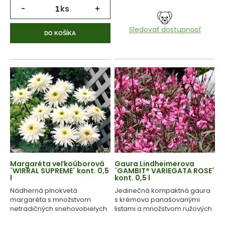
-
ks
+
Sledovať dostupnosť
DO KOŠÍKA
Margaréta veľkoúborová
Gaura Lindheimerova
´WIRRAL SUPREME´ kont. 0,5
´GAMBIT® VARIEGATA ROSE´
l
kont. 0,5 l
Nádherná plnokvetá
Jedinečná kompaktná gaura
margaréta s množstvom
s krémovo panašovanými
netradičných snehovobielych
listami a množstvom ružových
kvetov.
kvetov.