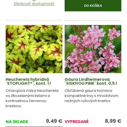
Sledovať dostupnosť
DO KOŠÍKA
Heucherela hybridná
Gaura Lindheimerova
´STOPLIGHT®´, kont. 1 l
´SISKIYOU PINK´ kont. 0,5 l
Očarujúca nízka heucherela
Obľúbená gaura tvoriaca
so žltozelenými listami a
kompaktné trsy s množstvom
kontrastnou červenou
nežných ružových kvetov.
kresbou.
9,49
€
8,99
€
NA SKLADE
VYPREDANÉ