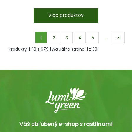
Viac produktov
…
1
2
3
4
5
>|
Produkty:
1
-
18
z
679
| Aktuálna strana:
1
z
38
Váš obľúbený e-shop s rastlinami