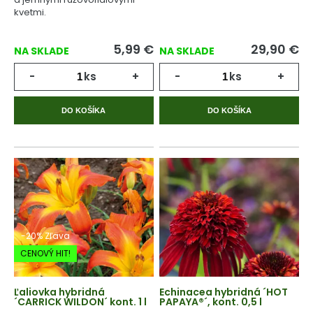
kvetmi.
5,99
€
29,90
€
NA SKLADE
NA SKLADE
-
ks
+
-
ks
+
DO KOŠÍKA
DO KOŠÍKA
-20% Zľava
CENOVÝ HIT!
Ľaliovka hybridná
Echinacea hybridná ´HOT
´CARRICK WILDON´ kont. 1 l
PAPAYA®´, kont. 0,5 l