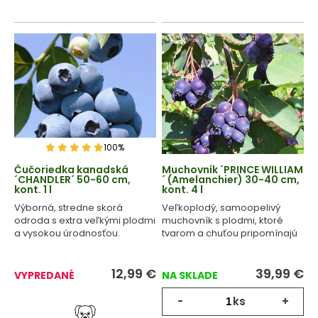
100%
Čučoriedka kanadská
Muchovník ´PRINCE WILLIAM
´CHANDLER´ 50-60 cm,
´ (Amelanchier) 30-40 cm,
kont. 1 l
kont. 4 l
Výborná, stredne skorá
Veľkoplodý, samoopelivý
odroda s extra veľkými plodmi
muchovník s plodmi, ktoré
a vysokou úrodnosťou.
tvarom a chuťou pripomínajú
čučoriedky.
12,99
€
39,99
€
VYPREDANÉ
NA SKLADE
-
ks
+