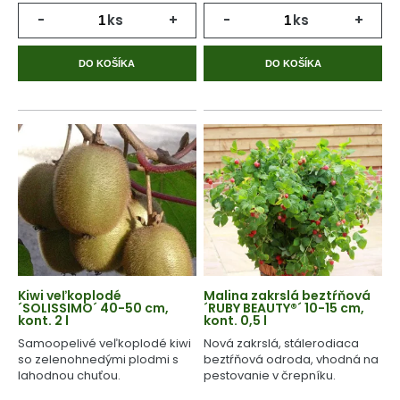
-
ks
+
-
ks
+
DO KOŠÍKA
DO KOŠÍKA
Kiwi veľkoplodé
Malina zakrslá beztŕňová
´SOLISSIMO´ 40-50 cm,
´RUBY BEAUTY®´ 10-15 cm,
kont. 2 l
kont. 0,5 l
Samoopelivé veľkoplodé kiwi
Nová zakrslá, stálerodiaca
so zelenohnedými plodmi s
beztŕňová odroda, vhodná na
lahodnou chuťou.
pestovanie v črepníku.