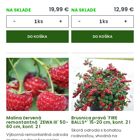
19,99
€
12,99
€
NA SKLADE
NA SKLADE
-
ks
+
-
ks
+
DO KOŠÍKA
DO KOŠÍKA
Malina červená
Brusnica pravá ´FIRE
remontantná ´ZEWA III´ 50-
BALLS®´ 15-20 cm, kont. 2 l
60 cm, kont. 2 l
Skorá odroda s bohatou
Výborná remontantná odroda
rodivosťou, vhodná na