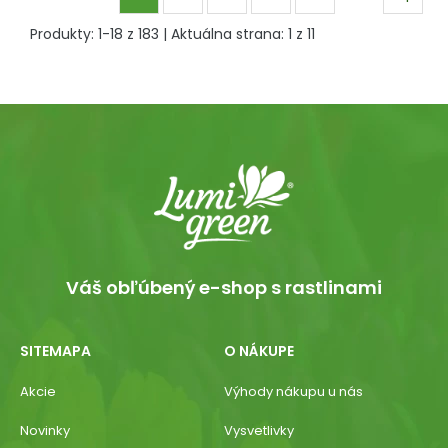
Produkty:
1
-
18
z
183
| Aktuálna strana:
1
z
11
Váš obľúbený e-shop s rastlinami
SITEMAPA
O NÁKUPE
Akcie
Výhody nákupu u nás
Novinky
Vysvetlivky