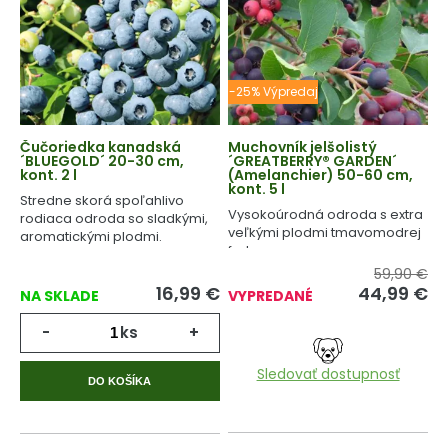
-25% Výpredaj
Čučoriedka kanadská
Muchovník jelšolistý
´BLUEGOLD´ 20-30 cm,
´GREATBERRY® GARDEN´
kont. 2 l
(Amelanchier) 50-60 cm,
kont. 5 l
Stredne skorá spoľahlivo
Vysokoúrodná odroda s extra
rodiaca odroda so sladkými,
veľkými plodmi tmavomodrej
aromatickými plodmi.
farby.
59,90 €
16,99
€
44,99
€
NA SKLADE
VYPREDANÉ
-
ks
+
Sledovať dostupnosť
DO KOŠÍKA