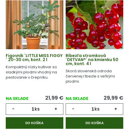
Figovník ´LITTLE MISS FIGGY
Ríbezľa stromková
´ 20-30 cm, kont. 2 l
´DETVAN®´ na kmienku 50
cm, kont. 4 l
Kompaktný nízky kultivar so
Skorá slovenská odroda
sladkými plodmi vhodný na
červenej ríbezle s veľkými
pestovanie v črepníku.
plodmi.
21,99
€
29,99
€
NA SKLADE
NA SKLADE
-
ks
+
-
ks
+
DO KOŠÍKA
DO KOŠÍKA