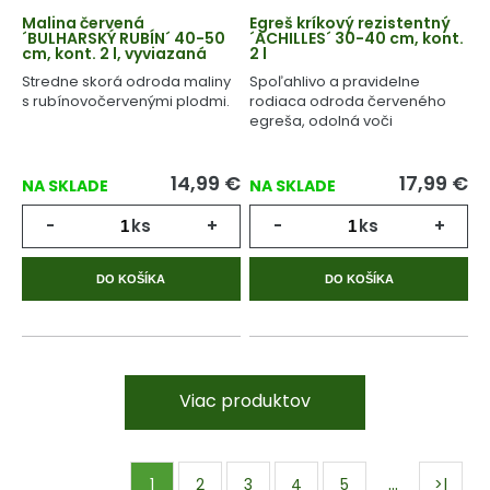
Malina červená
Egreš kríkový rezistentný
´BULHARSKÝ RUBÍN´ 40-50
´ACHILLES´ 30-40 cm, kont.
cm, kont. 2 l, vyviazaná
2 l
Stredne skorá odroda maliny
Spoľahlivo a pravidelne
s rubínovočervenými plodmi.
rodiaca odroda červeného
egreša, odolná voči
múčnatke.
14,99
€
17,99
€
NA SKLADE
NA SKLADE
-
ks
+
-
ks
+
DO KOŠÍKA
DO KOŠÍKA
Viac produktov
…
1
2
3
4
5
>|