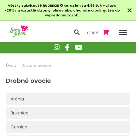
Všetky zakvitnuté RUDBEKIE
🌻 teraz len za 4,99 EUR + zľava
×
-20% na vzrastlé stromy, olivovníky, oleandre a palmy. Len do
vypredania zásob.
0,00 €
Úvod
Drobné ovocie
Drobné ovocie
Arónia
Brusnice
Černice