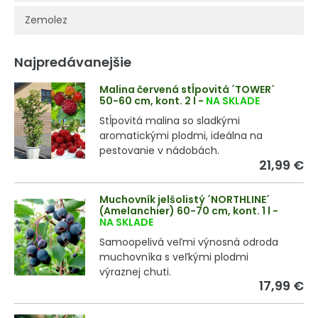
Zemolez
Najpredávanejšie
Malina červená stĺpovitá ´TOWER´
50-60 cm, kont. 2 l
-
NA SKLADE
Stĺpovitá malina so sladkými
aromatickými plodmi, ideálna na
pestovanie v nádobách.
21,99 €
Muchovník jelšolistý ´NORTHLINE´
(Amelanchier) 60-70 cm, kont. 1 l
-
NA SKLADE
Samoopelivá veľmi výnosná odroda
muchovníka s veľkými plodmi
výraznej chuti.
17,99 €