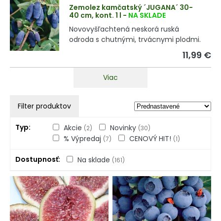
Zemolez kamčatský ´JUGANA´ 30-
40 cm, kont. 1 l
-
NA SKLADE
Novovyšľachtená neskorá ruská
odroda s chutnými, trvácnymi plodmi.
11,99 €
Viac
Filter produktov
Typ
Akcie
Novinky
(2)
(30)
% Výpredaj
CENOVÝ HIT!
(7)
(1)
Dostupnosť
Na sklade
(161)