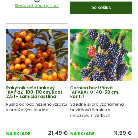
Sledovať dostupnosť
DO KOŠÍKA
Rakytník rešetliakový
Černica beztŕňová
´KAPRIZ´ 100-110 cm, kont.
´APARAHO´ 40-50 cm,
2,5 l - samičia rastlina
kont. 1 l
Ruská odroda nižšieho vzrastu
Stredne skorá vzpriamená
s oranžovými plodmi.
beztŕňová černica s
množstvom veľkých
šťavnatých plodov.
21,49
€
11,99
€
NA SKLADE
NA SKLADE