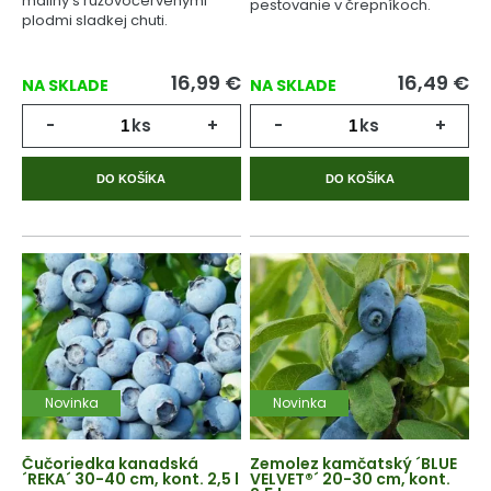
maliny s ružovočervenými
pestovanie v črepníkoch.
plodmi sladkej chuti.
16,99
€
16,49
€
NA SKLADE
NA SKLADE
-
ks
+
-
ks
+
DO KOŠÍKA
DO KOŠÍKA
Novinka
Novinka
Čučoriedka kanadská
Zemolez kamčatský ´BLUE
´REKA´ 30-40 cm, kont. 2,5 l
VELVET®´ 20-30 cm, kont.