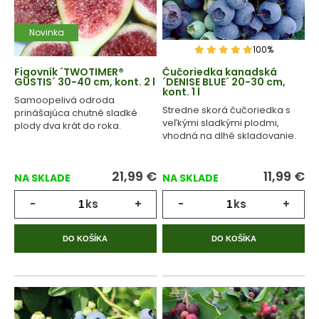
Novinka
100%
Figovník ´TWOTIMER®
Čučoriedka kanadská
GUSTIS´ 30-40 cm, kont. 2 l
´DENISE BLUE´ 20-30 cm,
kont. 1 l
Samoopelivá odroda
Stredne skorá čučoriedka s
prinášajúca chutné sladké
veľkými sladkými plodmi,
plody dva krát do roka.
vhodná na dlhé skladovanie.
21,99
€
11,99
€
NA SKLADE
NA SKLADE
-
ks
+
-
ks
+
DO KOŠÍKA
DO KOŠÍKA