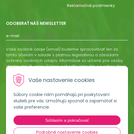
Reklamačné podmienky
ODOBERAŤ NÁŠ NEWSLETTER
e-mail
Vaše osobné údaje (email) budeme spracovávať len za
týmto účelom v súlade s platnou legislatívou a zásadami
ochrany osobných údajov. Informácie sú určené pre osoby
staršie ako 16 rokov. Súhlas potvrdíte kliknutím na odkaz, ktorý
vám pošleme na váš email. Súhlas môžete kedykoľvek
odvolať písomne, emailom alebo kliknutím na odkaz z
Vaše nastavenie cookies
ktoréhokoľvek informačného emailu.
Súbory cookie nám pomáhajú pri poskytovaní
ODOBERAŤ
služieb pre vás. Umožňujú spoznať a zapamätať si
vaše preferencie.
Lumigreen, s.r.o.
Súhlasím a pokračovať
Hradská 535
966 54 Tekovské Nemce
Podrobné nastavenie cookies