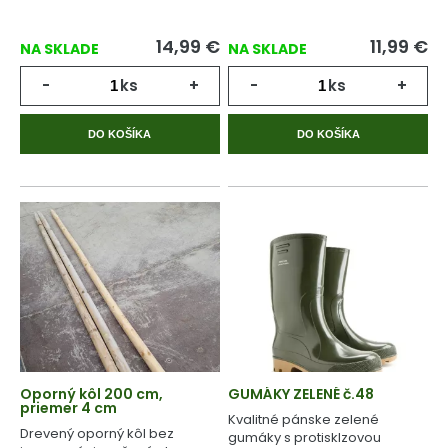
14,99
€
11,99
€
NA SKLADE
NA SKLADE
-
ks
+
-
ks
+
DO KOŠÍKA
DO KOŠÍKA
Oporný kôl 200 cm,
GUMÁKY ZELENÉ č.48
priemer 4 cm
Kvalitné pánske zelené
Drevený oporný kôl bez
gumáky s protisklzovou