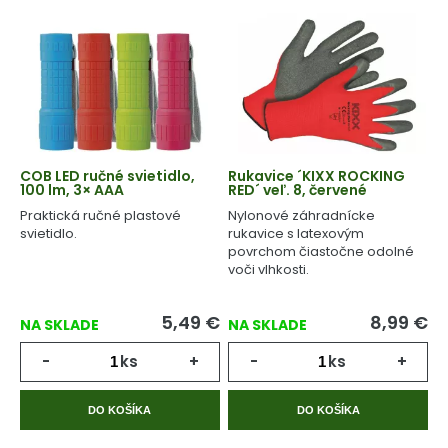
COB LED ručné svietidlo,
Rukavice ´KIXX ROCKING
100 lm, 3× AAA
RED´ veľ. 8, červené
Praktická ručné plastové
Nylonové záhradnícke
svietidlo.
rukavice s latexovým
povrchom čiastočne odolné
voči vlhkosti.
5,49
€
8,99
€
NA SKLADE
NA SKLADE
-
ks
+
-
ks
+
DO KOŠÍKA
DO KOŠÍKA