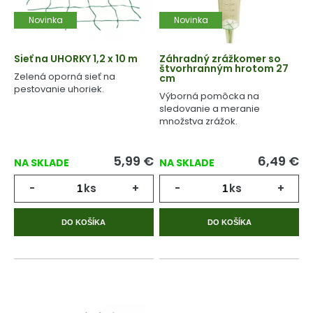
Novinka
Novinka
Sieť na UHORKY 1,2 x 10 m
Záhradný zrážkomer so
štvorhranným hrotom 27
Zelená oporná sieť na
cm
pestovanie uhoriek.
Výborná pomôcka na
sledovanie a meranie
množstva zrážok.
5,99
€
6,49
€
NA SKLADE
NA SKLADE
-
ks
+
-
ks
+
DO KOŠÍKA
DO KOŠÍKA