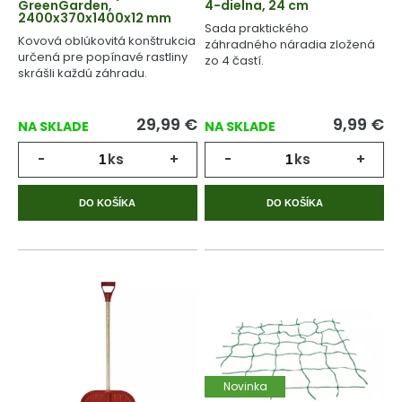
GreenGarden,
4-dielna, 24 cm
2400x370x1400x12 mm
Sada praktického
Kovová oblúkovitá konštrukcia
záhradného náradia zložená
určená pre popínavé rastliny
zo 4 častí.
skrášli každú záhradu.
29,99
€
9,99
€
NA SKLADE
NA SKLADE
-
ks
+
-
ks
+
DO KOŠÍKA
DO KOŠÍKA
Novinka