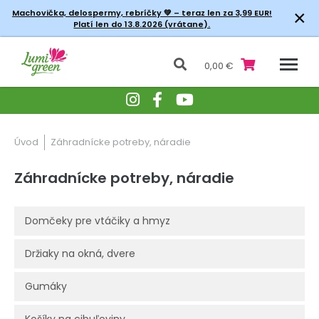
×
Machovička, delospermy, rebríčky
💚 – teraz len za 3,99 EUR!
Platí len do 13.8.2026 (vrátane).
0,00 €
Úvod
Záhradnícke potreby, náradie
Záhradnícke potreby, náradie
Domčeky pre vtáčiky a hmyz
Držiaky na okná, dvere
Gumáky