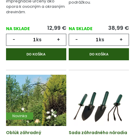
impregnácie určený ako
podrážkou.
opora k ovocným a okrasným
drevinám.
12,99
€
38,99
€
NA SKLADE
NA SKLADE
-
ks
+
-
ks
+
DO KOŠÍKA
DO KOŠÍKA
Novinka
Oblúk záhradný
Sada záhradného náradia