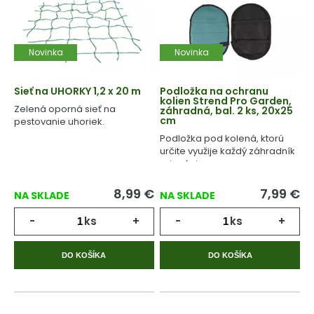
Novinka
Novinka
Sieť na UHORKY 1,2 x 20 m
Podložka na ochranu
kolien Strend Pro Garden,
Zelená oporná sieť na
záhradná, bal. 2 ks, 20x25
cm
pestovanie uhoriek.
Podložka pod kolená, ktorú
určite využije každý záhradník
pri práci.
8,99
€
7,99
€
NA SKLADE
NA SKLADE
-
ks
+
-
ks
+
DO KOŠÍKA
DO KOŠÍKA