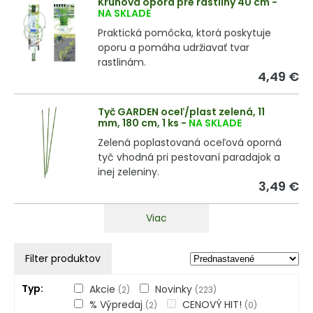
Kruhová opora pre rastliny 40 cm
-
NA SKLADE
Praktická pomôcka, ktorá poskytuje
oporu a pomáha udržiavať tvar
rastlinám.
4,49 €
Tyč GARDEN oceľ/plast zelená, 11
mm, 180 cm, 1 ks
-
NA SKLADE
Zelená poplastovaná oceľová oporná
tyč vhodná pri pestovaní paradajok a
inej zeleniny.
3,49 €
Viac
Filter produktov
Typ
Akcie
Novinky
(2)
(223)
% Výpredaj
CENOVÝ HIT!
(2)
(0)