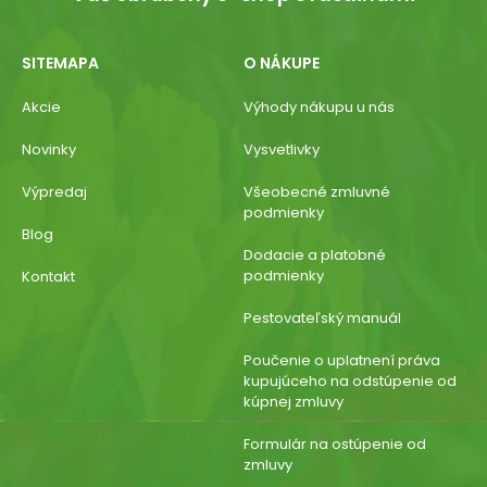
SITEMAPA
O NÁKUPE
Akcie
Výhody nákupu u nás
Novinky
Vysvetlivky
Výpredaj
Všeobecné zmluvné
podmienky
Blog
Dodacie a platobné
podmienky
Kontakt
Pestovateľský manuál
Poučenie o uplatnení práva
kupujúceho na odstúpenie od
kúpnej zmluvy
Formulár na ostúpenie od
zmluvy