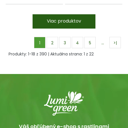
Viac produktov
…
1
2
3
4
5
>|
Produkty:
1
-
18
z
390
| Aktuálna strana:
1
z
22
Váš obľúbený e-shop s rastlinami