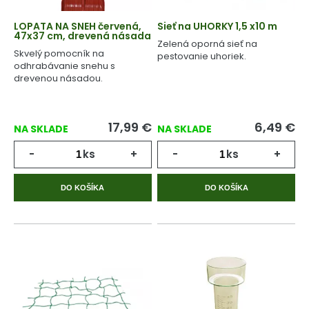
LOPATA NA SNEH červená,
Sieť na UHORKY 1,5 x10 m
47x37 cm, drevená násada
Zelená oporná sieť na
Skvelý pomocník na
pestovanie uhoriek.
odhrabávanie snehu s
drevenou násadou.
17,99
€
6,49
€
NA SKLADE
NA SKLADE
-
ks
+
-
ks
+
DO KOŠÍKA
DO KOŠÍKA