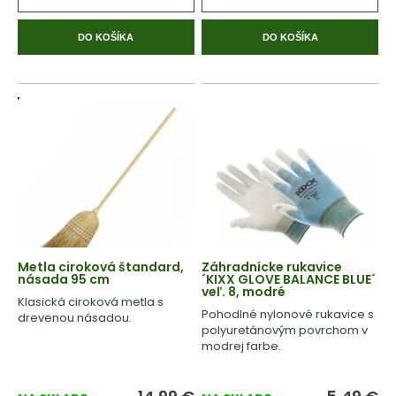
DO KOŠÍKA
DO KOŠÍKA
Metla ciroková štandard,
Záhradnícke rukavice
násada 95 cm
´KIXX GLOVE BALANCE BLUE´
veľ. 8, modré
Klasická ciroková metla s
Pohodlné nylonové rukavice s
drevenou násadou.
polyuretánovým povrchom v
modrej farbe.