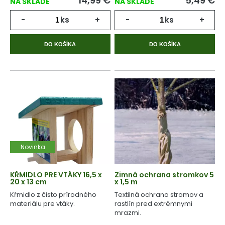
14,99
€
5,49
€
NA SKLADE
NA SKLADE
-
ks
+
-
ks
+
DO KOŠÍKA
DO KOŠÍKA
Novinka
KŔMIDLO PRE VTÁKY 16,5 x
Zimná ochrana stromkov 5
20 x 13 cm
x 1,5 m
Kŕmidlo z čisto prírodného
Textilná ochrana stromov a
materiálu pre vtáky.
rastlín pred extrémnymi
mrazmi.