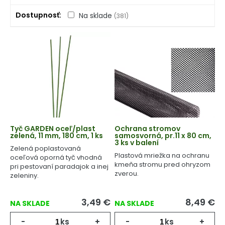
Dostupnosť
Na sklade
(381)
Tyč GARDEN oceľ/plast
Ochrana stromov
zelená, 11 mm, 180 cm, 1 ks
samosvorná, pr.11 x 80 cm,
3 ks v balení
Zelená poplastovaná
Plastová mriežka na ochranu
oceľová oporná tyč vhodná
kmeňa stromu pred ohryzom
pri pestovaní paradajok a inej
zverou.
zeleniny.
3,49
€
8,49
€
NA SKLADE
NA SKLADE
-
ks
+
-
ks
+