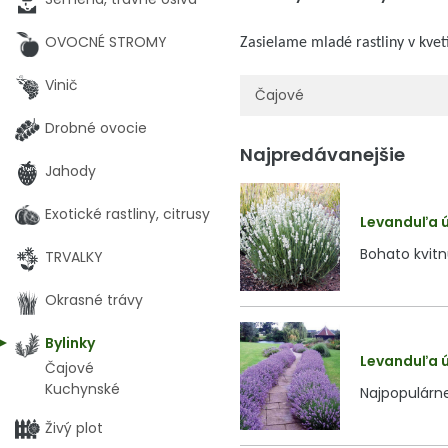
OVOCNÉ STROMY
Zasielame mladé rastliny v kve
Vinič
Čajové
Drobné ovocie
Najpredávanejšie
Jahody
Exotické rastliny, citrusy
Levanduľa úz
Bohato kvitn
TRVALKY
Okrasné trávy
Bylinky
Levanduľa úz
Čajové
Kuchynské
Najpopulárne
Živý plot