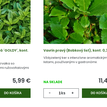
á ´GOLDY´, kont.
Vavrín pravý (Bobkový list), kont. 0,3
Vždyzelený ker s intenzívne aromatickým
listami, používanými v gastronómii.
rvalka so
ými ružovofialovými
5,99
€
11,
NA SKLADE
-
ks
+
DO KOŠÍKA
DO KOŠÍK