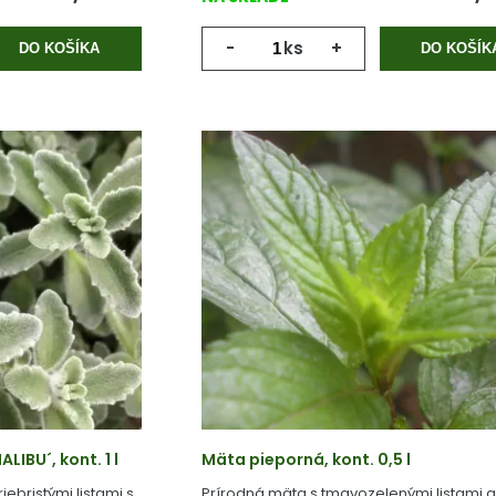
-
ks
+
DO KOŠÍKA
DO KOŠÍK
IBU´, kont. 1 l
Mäta pieporná, kont. 0,5 l
ebristými listami s
Prírodná mäta s tmavozelenými listami a