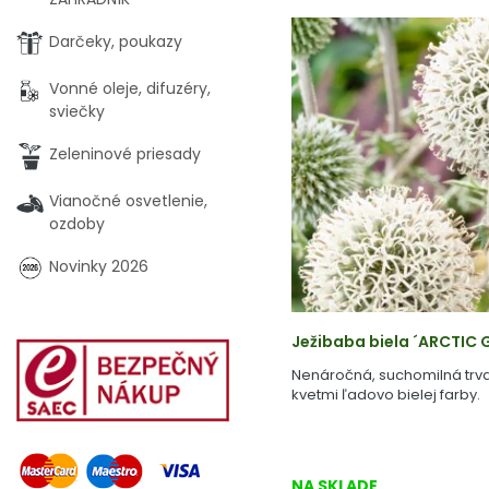
Darčeky, poukazy
Vonné oleje, difuzéry,
sviečky
Zeleninové priesady
Vianočné osvetlenie,
ozdoby
Novinky 2026
Ježibaba biela ´ARCTIC G
Nenáročná, suchomilná trva
kvetmi ľadovo bielej farby.
NA SKLADE