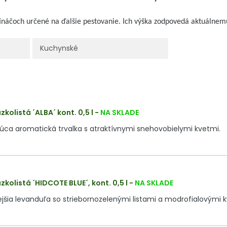
tináčoch určené na ďalšie pestovanie. Ich výška zodpovedá aktuálne
Kuchynské
kolistá ´ALBA´ kont. 0,5 l
-
NA SKLADE
úca aromatická trvalka s atraktívnymi snehovobielymi kvetmi.
kolistá ´HIDCOTE BLUE´, kont. 0,5 l
-
NA SKLADE
jšia levanduľa so striebornozelenými listami a modrofialovými 