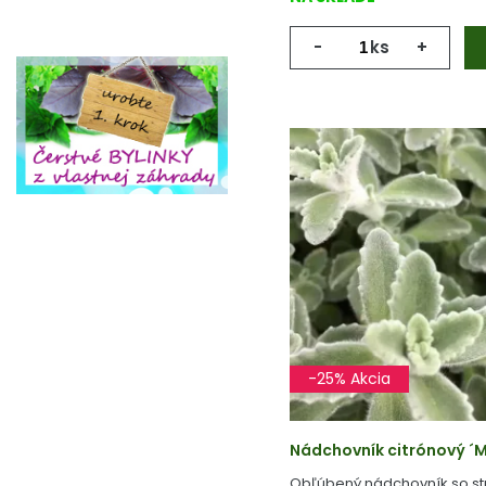
-
ks
+
-25% Akcia
Nádchovník citrónový ´MAL
Obľúbený nádchovník so stri