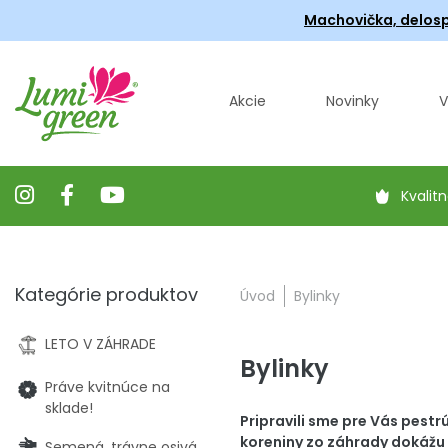
Machovička, delosp
Akcie
Novinky
V
Kvalitn
Kategórie produktov
Úvod
Bylinky
LETO V ZÁHRADE
Bylinky
Práve kvitnúce na
sklade!
Pripravili sme pre Vás pestr
koreniny zo záhrady dokážu
Semená, trávne osivá