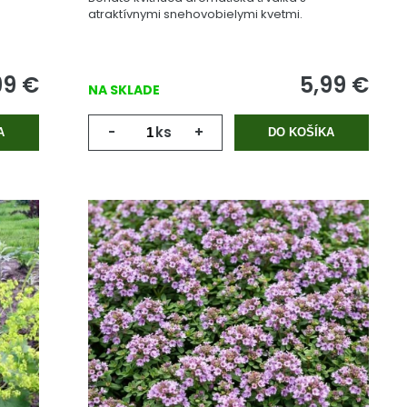
atraktívnymi snehovobielymi kvetmi.
99
€
5,99
€
NA SKLADE
-
ks
+
A
DO KOŠÍKA