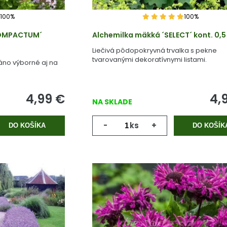
100%
100%
COMPACTUM´
Alchemilka mäkká ´SELECT´ kont. 0,5 
Liečivá pôdopokryvná trvalka s pekne
tvarovanými dekoratívnymi listami.
áno výborné aj na
4,99
€
4,
NA SKLADE
-
ks
+
DO KOŠÍKA
DO KOŠÍK