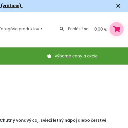
×
6 (vrátane).
Kategórie
produktov
Prihlásiť sa
0,00 €
Výborné ceny a akcie
 Chutný voňavý čaj, svieži letný nápoj alebo čerstvé