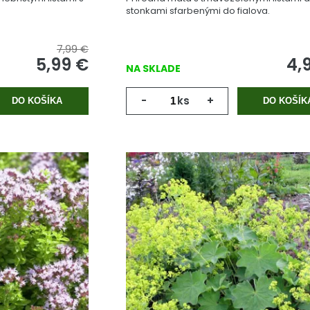
stonkami sfarbenými do fialova.
7,99 €
5,99
€
4,
NA SKLADE
-
ks
+
DO KOŠÍKA
DO KOŠÍK