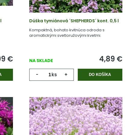
l
Dúška tymiánová ´SHEPHERDS´ kont. 0,5 l
Kompaktná, bohato kvitnúca odroda s
aromatickými svetloružovými kvetmi.
99
€
4,89
€
NA SKLADE
-
ks
+
A
DO KOŠÍKA