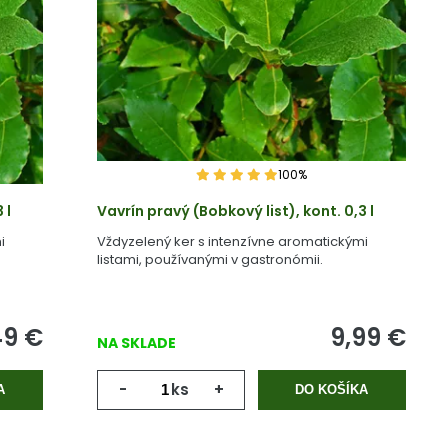
100%
 l
Vavrín pravý (Bobkový list), kont. 0,3 l
i
Vždyzelený ker s intenzívne aromatickými
listami, používanými v gastronómii.
49
€
9,99
€
NA SKLADE
-
ks
+
A
DO KOŠÍKA