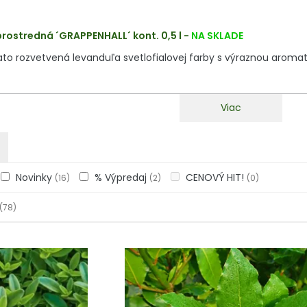
rostredná ´GRAPPENHALL´ kont. 0,5 l
-
NA SKLADE
to rozvetvená levanduľa svetlofialovej farby s výraznou aroma
Viac
Novinky
% Výpredaj
CENOVÝ HIT!
(16)
(2)
(0)
(78)