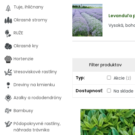
Tuje, ihličnany
Levanduľa p
Okrasné stromy
Vysoká, boha
RUŽE
Okrasné kry
Hortenzie
Filter produktov
Vresoviskové rastliny
Typ
Akcie
(2)
Dreviny na kmienku
Dostupnosť
Na sklade
Azalky a rododendróny
Bambusy
Pôdopokryvné rastliny,
náhrada trávnika