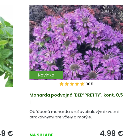
Novinka
100%
Monarda podvojná ´BEE®PRETTY´, kont. 0,5
l
Obľúbená monarda s ružovofialovými kvetmi
atraktívnymi pre včely a motýle.
49
€
4,99
€
NA SKLADE