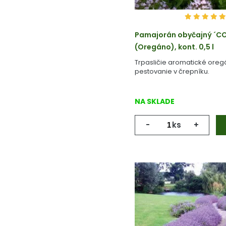
Pamajorán obyčajný ´
(Oregáno), kont. 0,5 l
Trpasličie aromatické oreg
pestovanie v črepníku.
NA SKLADE
-
ks
+