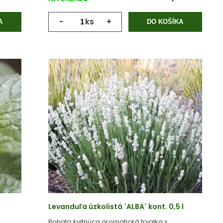
-
ks
+
A
DO KOŠÍKA
Levanduľa úzkolistá ´ALBA´ kont. 0,5 l
Bohato kvitnúca aromatická trvalka s