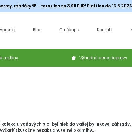
ermy, rebríčky
💚 – teraz len za 3,99 EUR! Platí len do 13.8.202
ýpredaj
Blog
O nákupe
Kontakt
é rastliny
Výhodná cena dopravy
ú kolekciu voňavých bio-byliniek do Vašej bylinkovej záhrady.
 vyčariť skutočne nezabudnuteľné okamihy...