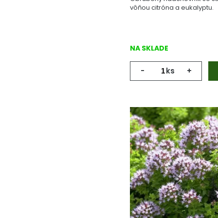
vôňou citróna a eukalyptu.
NA SKLADE
-
ks
+