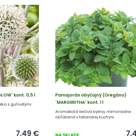
LOW´ kont. 0,5 l
Pamajorán obyčajný (Oregáno)
´MARGERITHA´ kont. 1 l
lka s guľovitými
Aromatická liečivá bylina, mimoriadne
obľúbená v talianskej kuchyni.
7,49
€
7,
NA SKLADE