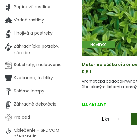
Popínavé rastliny
Vodné rastliny
Hnojivá a postreky
Novinka
Záhradnícke potreby,
náradie
Substráty, mulčovanie
Materina dúška citrónov
0,5 l
Kvetináče, truhlíky
Aromatická pôdopokryvná t
žltozelenými listami a jemn
Solárne lampy
kvetmi.
Záhradné dekorácie
NA SKLADE
Pre deti
-
ks
+
Oblečenie - SRDCOM
ZÁHRADNÍK