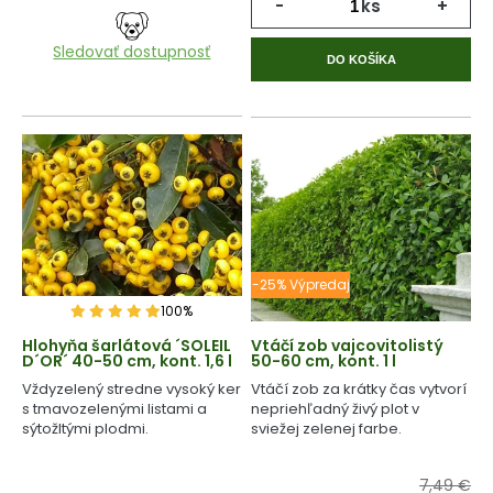
-
ks
+
Sledovať dostupnosť
DO KOŠÍKA
-25% Výpredaj
100%
Hlohyňa šarlátová ´SOLEIL
Vtáčí zob vajcovitolistý
D´OR´ 40-50 cm, kont. 1,6 l
50-60 cm, kont. 1 l
Vždyzelený stredne vysoký ker
Vtáčí zob za krátky čas vytvorí
s tmavozelenými listami a
nepriehľadný živý plot v
sýtožltými plodmi.
sviežej zelenej farbe.
7,49 €