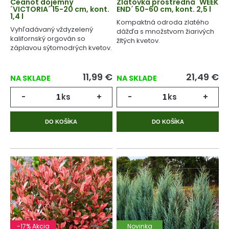
Ceanot dojemný
Zlatovka prostredná ´WEEK
´VICTORIA´ 15-20 cm, kont.
END´ 50-60 cm, kont. 2,5 l
1,4 l
Kompaktná odroda zlatého
Vyhľadávaný vždyzelený
dážďa s množstvom žiarivých
kalifornský orgován so
žltých kvetov.
záplavou sýtomodrých kvetov.
11,99
€
21,49
€
NA SKLADE
NA SKLADE
-
ks
+
-
ks
+
DO KOŠÍKA
DO KOŠÍKA
-17% Akcia
Novinka