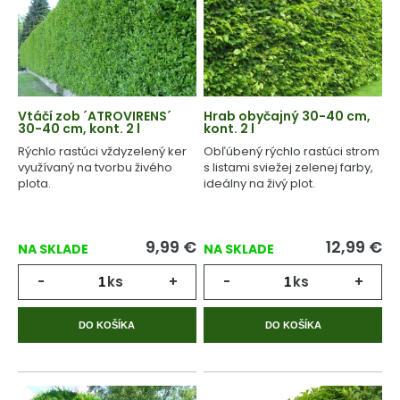
Vtáčí zob ´ATROVIRENS´
Hrab obyčajný 30-40 cm,
30-40 cm, kont. 2 l
kont. 2 l
Rýchlo rastúci vždyzelený ker
Obľúbený rýchlo rastúci strom
využívaný na tvorbu živého
s listami sviežej zelenej farby,
plota.
ideálny na živý plot.
9,99
€
12,99
€
NA SKLADE
NA SKLADE
-
ks
+
-
ks
+
DO KOŠÍKA
DO KOŠÍKA