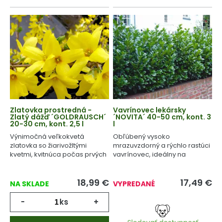
Zlatovka prostredná -
Vavrínovec lekársky
Zlatý dážď ´GOLDRAUSCH´
´NOVITA´ 40-50 cm, kont. 3
20-30 cm, kont. 2,5 l
l
Výnimočná veľkokvetá
Obľúbený vysoko
zlatovka so žiarivožltými
mrazuvzdorný a rýchlo rastúci
kvetmi, kvitnúca počas prvých
vavrínovec, ideálny na
jarných dní.
tvarovanie.
18,99
€
17,49
€
NA SKLADE
VYPREDANÉ
-
ks
+