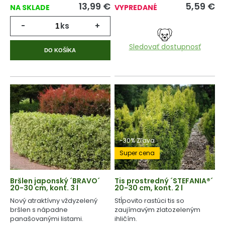
13,99
€
5,59
€
NA SKLADE
VYPREDANÉ
-
ks
+
Sledovať dostupnosť
DO KOŠÍKA
-30% Zľava
Super cena
Bršlen japonský ´BRAVO´
Tis prostredný ´STEFANIA®´
20-30 cm, kont. 3 l
20-30 cm, kont. 2 l
Nový atraktívny vždyzelený
Stĺpovito rastúci tis so
bršlen s nápadne
zaujímavým zlatozeleným
panašovanými listami.
ihličím.