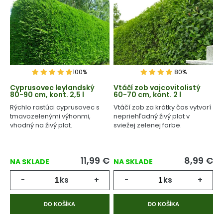
100%
80%
Cyprusovec leylandský
Vtáčí zob vajcovitolistý
80-90 cm, kont. 2,5 l
60-70 cm, kont. 2 l
Rýchlo rastúci cyprusovec s
Vtáčí zob za krátky čas vytvorí
tmavozelenými výhonmi,
nepriehľadný živý plot v
vhodný na živý plot.
sviežej zelenej farbe.
11,99
€
8,99
€
NA SKLADE
NA SKLADE
-
ks
+
-
ks
+
DO KOŠÍKA
DO KOŠÍKA