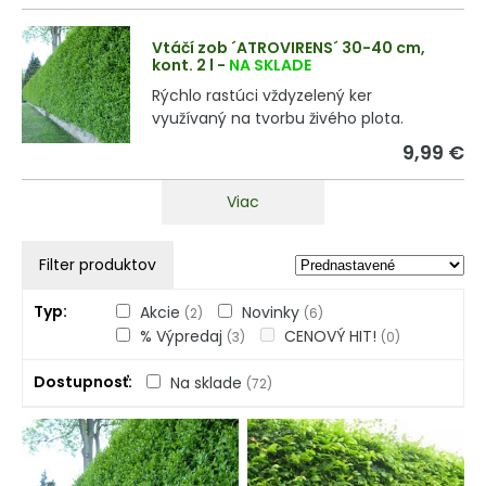
Vtáčí zob ´ATROVIRENS´ 30-40 cm,
kont. 2 l
-
NA SKLADE
Rýchlo rastúci vždyzelený ker
využívaný na tvorbu živého plota.
9,99 €
Viac
Filter produktov
Typ
Akcie
Novinky
(2)
(6)
% Výpredaj
CENOVÝ HIT!
(3)
(0)
Dostupnosť
Na sklade
(72)