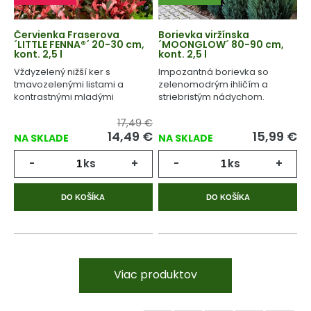
Červienka Fraserova
Borievka viržínska
´LITTLE FENNA®´ 20-30 cm,
´MOONGLOW´ 80-90 cm,
kont. 2,5 l
kont. 2,5 l
Vždyzelený nižší ker s
Impozantná borievka so
tmavozelenými listami a
zelenomodrým ihličím a
kontrastnými mladými
striebristým nádychom.
výhonmi ružovej farby.
17,49 €
14,49
€
15,99
€
NA SKLADE
NA SKLADE
-
ks
+
-
ks
+
DO KOŠÍKA
DO KOŠÍKA
Viac produktov