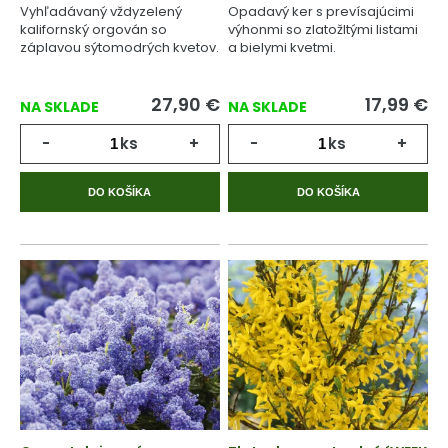
Vyhľadávaný vždyzelený
Opadavý ker s prevísajúcimi
kalifornský orgován so
výhonmi so zlatožltými listami
záplavou sýtomodrých kvetov.
a bielymi kvetmi.
27,90
€
17,99
€
NA SKLADE
NA SKLADE
-
ks
+
-
ks
+
DO KOŠÍKA
DO KOŠÍKA