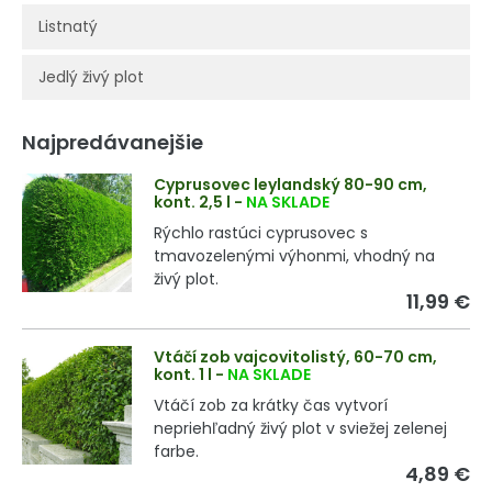
Listnatý
Jedlý živý plot
Najpredávanejšie
Cyprusovec leylandský 80-90 cm,
kont. 2,5 l
-
NA SKLADE
Rýchlo rastúci cyprusovec s
tmavozelenými výhonmi, vhodný na
živý plot.
11,99 €
Vtáčí zob vajcovitolistý, 60-70 cm,
kont. 1 l
-
NA SKLADE
Vtáčí zob za krátky čas vytvorí
nepriehľadný živý plot v sviežej zelenej
farbe.
4,89 €