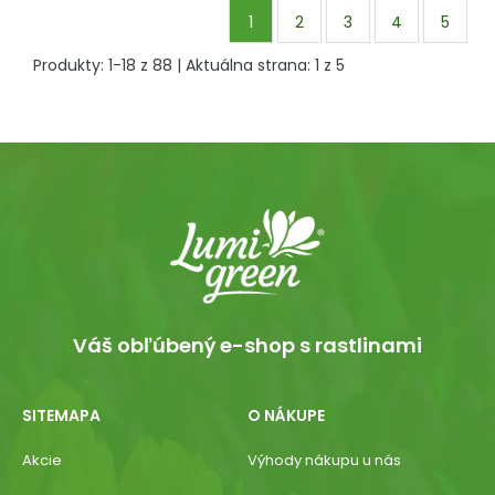
1
2
3
4
5
Produkty:
1
-
18
z
88
| Aktuálna strana:
1
z
5
Váš obľúbený e-shop s rastlinami
SITEMAPA
O NÁKUPE
Akcie
Výhody nákupu u nás