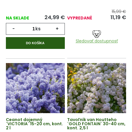
15,99 €
24,99
€
11,19
€
NA SKLADE
VYPREDANÉ
-
ks
+
Sledovať dostupnosť
DO KOŠÍKA
Ceanot dojemný
Tavoľník van Houtteho
´VICTORIA´ 15-20 cm, kont.
´GOLD FONTAIN´ 30-40 cm,
2 l
kont. 2,5 l