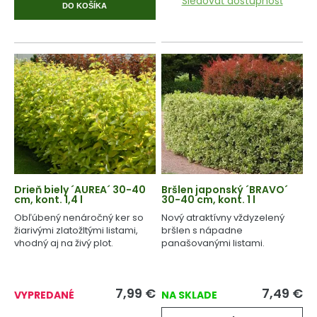
Sledovať dostupnosť
DO KOŠÍKA
Drieň biely ´AUREA´ 30-40
Bršlen japonský ´BRAVO´
cm, kont. 1,4 l
30-40 cm, kont. 1 l
Obľúbený nenáročný ker so
Nový atraktívny vždyzelený
žiarivými zlatožltými listami,
bršlen s nápadne
vhodný aj na živý plot.
panašovanými listami.
7,99
€
7,49
€
VYPREDANÉ
NA SKLADE