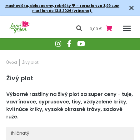
×
Machovička, delospermy, rebríčky
💚 – teraz len za 3,99 EUR!
Platí len do 13.8.2026 (vrátane).
0,00 €
Úvod
Živý plot
Živý plot
Výborné rastliny na živý plot za super ceny - tuje,
vavrínovce, cyprusovce, tisy, vždyzelené kríky,
kvitnúce kríky, vysoké okrasné trávy, sadové
ruže.
Ihličnatý