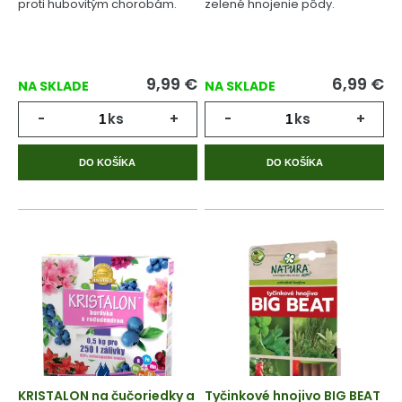
proti hubovitým chorobám.
zelené hnojenie pôdy.
9,99
€
6,99
€
NA SKLADE
NA SKLADE
-
ks
+
-
ks
+
DO KOŠÍKA
DO KOŠÍKA
KRISTALON na čučoriedky a
Tyčinkové hnojivo BIG BEAT