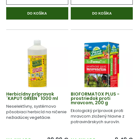
DO KOŠÍKA
DO KOŠÍKA
Herbicídny prípravok
BIOFORMATOX PLUS -
´KAPUT GREEN ´ 1000 ml
prostriedok proti
mravcom, 200 g
Neselektívny, systémovo
Ekologický prípravok proti
pôsobiaci herbicíd na ničenie
mravcom zložený hlavne z
nežiadúcej vegetácie.
potravinárskych surovín.