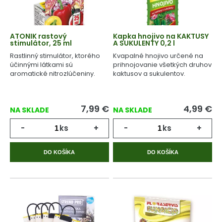
ATONIK rastový
Kapka hnojivo na KAKTUSY
stimulátor, 25 ml
A SUKULENTY 0,2 l
Rastlinný stimulátor, ktorého
Kvapalné hnojivo určené na
účinnými látkami sú
prihnojovanie všetkých druhov
aromatické nitrozlúčeniny.
kaktusov a sukulentov.
7,99
€
4,99
€
NA SKLADE
NA SKLADE
-
ks
+
-
ks
+
DO KOŠÍKA
DO KOŠÍKA