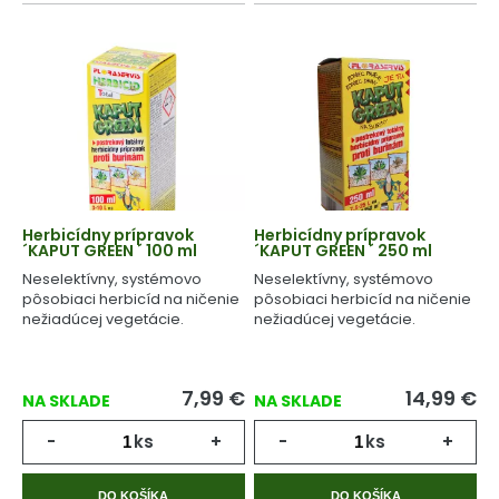
Herbicídny prípravok
Herbicídny prípravok
´KAPUT GREEN ´ 100 ml
´KAPUT GREEN ´ 250 ml
Neselektívny, systémovo
Neselektívny, systémovo
pôsobiaci herbicíd na ničenie
pôsobiaci herbicíd na ničenie
nežiadúcej vegetácie.
nežiadúcej vegetácie.
7,99
€
14,99
€
NA SKLADE
NA SKLADE
-
ks
+
-
ks
+
DO KOŠÍKA
DO KOŠÍKA