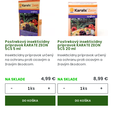
Postrekový insekticídny
Postrekový insekticídny
prípravok KARATE ZEON
prípravok KARATE ZEON
5CS 5 ml
5CS 20 ml
Insekticídny prípravok určený
Insekticídny prípravok určený
na ochranu proti cicavým a
na ochranu proti cicavým a
žravým škodcom.
žravým škodcom.
4,99
€
8,99
€
NA SKLADE
NA SKLADE
-
ks
+
-
ks
+
DO KOŠÍKA
DO KOŠÍKA