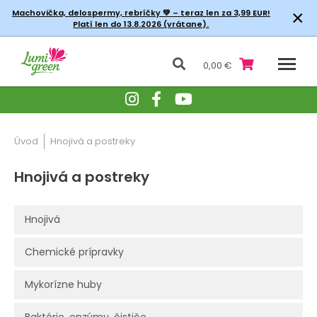
×
Machovička, delospermy, rebríčky
💚 – teraz len za 3,99 EUR!
Platí len do 13.8.2026 (vrátane).
0,00 €
Úvod
Hnojivá a postreky
Hnojivá a postreky
Hnojivá
Chemické prípravky
Mykorízne huby