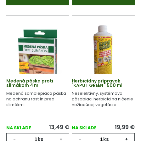
Medená páska proti
Herbicídny prípravok
slimákom 4 m
´KAPUT GREEN ´ 500 ml
Medená samolepiaca páska
Neselektívny, systémovo
na ochranu rastlín pred
pôsobiaci herbicíd na ničenie
slimákmi.
nežiadúcej vegetácie.
13,49
€
19,99
€
NA SKLADE
NA SKLADE
-
ks
+
-
ks
+