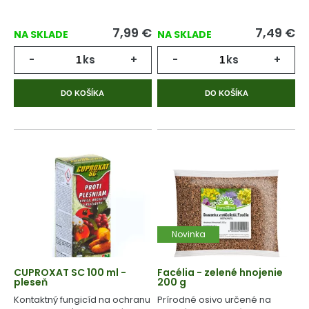
7,99
€
7,49
€
NA SKLADE
NA SKLADE
-
ks
+
-
ks
+
DO KOŠÍKA
DO KOŠÍKA
Novinka
CUPROXAT SC 100 ml -
Facélia - zelené hnojenie
pleseň
200 g
Kontaktný fungicíd na ochranu
Prírodné osivo určené na