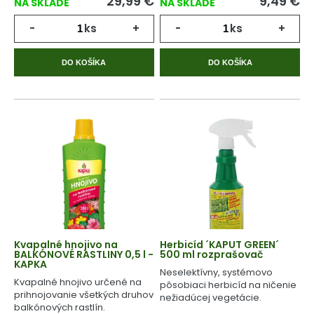
29,99
€
9,49
€
NA SKLADE
NA SKLADE
-
ks
+
-
ks
+
DO KOŠÍKA
DO KOŠÍKA
Kvapalné hnojivo na
Herbicíd ´KAPUT GREEN´
BALKÓNOVÉ RASTLINY 0,5 l -
500 ml rozprašovač
KAPKA
Neselektívny, systémovo
Kvapalné hnojivo určené na
pôsobiaci herbicíd na ničenie
prihnojovanie všetkých druhov
nežiadúcej vegetácie.
balkónových rastlín.