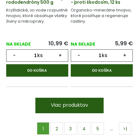
rododendróny 500 g
- proti škodcom, 12 ks
Kryštalické, vo vode rozpustné
Organicko-minerálne hnojivo,
hnojivo, ktoré obsahuje všetky
ktoré posilňuje a regeneruje
živiny a mikroprvky.
rastliny.
10,99
€
5,99
€
NA SKLADE
NA SKLADE
-
ks
+
-
ks
+
DO KOŠÍKA
DO KOŠÍKA
Viac produktov
…
1
2
3
4
5
>|