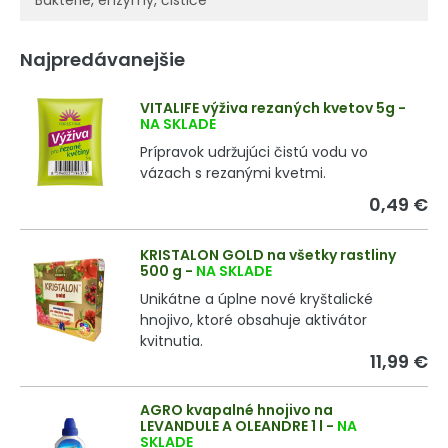
Baktérie, enzýmy, čističe
Najpredávanejšie
VITALIFE výživa rezaných kvetov 5g
-
NA SKLADE
Prípravok udržujúci čistú vodu vo
vázach s rezanými kvetmi.
0,49 €
KRISTALON GOLD na všetky rastliny
500 g
-
NA SKLADE
Unikátne a úplne nové kryštalické
hnojivo, ktoré obsahuje aktivátor
kvitnutia.
11,99 €
AGRO kvapalné hnojivo na
LEVANDULE A OLEANDRE 1 l
-
NA
SKLADE