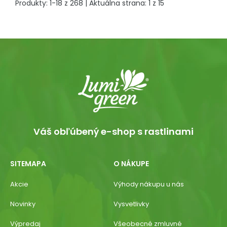
Produkty:
1
-
18
z
268
| Aktuálna strana:
1
z
15
Váš obľúbený e-shop s rastlinami
SITEMAPA
O NÁKUPE
Akcie
Výhody nákupu u nás
Novinky
Vysvetlivky
Výpredaj
Všeobecné zmluvné