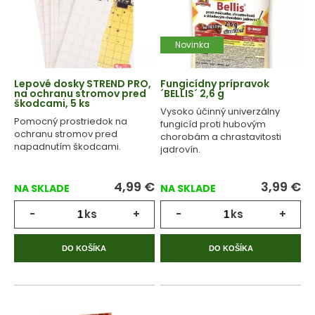
Novinka
Lepové dosky STREND PRO,
Fungicídny prípravok
na ochranu stromov pred
´BELLIS´ 2,6 g
škodcami, 5 ks
Vysoko účinný univerzálny
Pomocný prostriedok na
fungicíd proti hubovým
ochranu stromov pred
chorobám a chrastavitosti
napadnutím škodcami.
jadrovín.
4,99
€
3,99
€
NA SKLADE
NA SKLADE
-
ks
+
-
ks
+
DO KOŠÍKA
DO KOŠÍKA