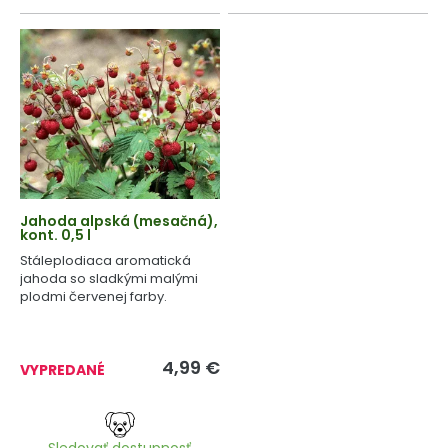
Jahoda alpská (mesačná),
kont. 0,5 l
Stáleplodiaca aromatická
jahoda so sladkými malými
plodmi červenej farby.
4,99
€
VYPREDANÉ