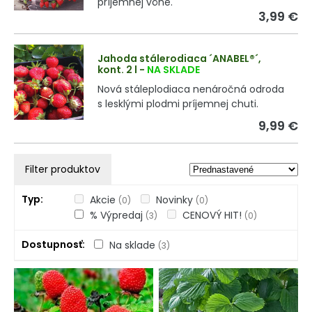
príjemnej vône.
3,99 €
Jahoda stálerodiaca ´ANABEL®´,
kont. 2 l
-
NA SKLADE
Nová stáleplodiaca nenáročná odroda
s lesklými plodmi príjemnej chuti.
9,99 €
Filter produktov
Typ
Akcie
Novinky
(0)
(0)
% Výpredaj
CENOVÝ HIT!
(3)
(0)
Dostupnosť
Na sklade
(3)