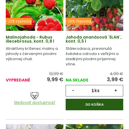
-23% Výpredaj
-20% Výpredaj
Malinojahoda - Rubus
Jahoda ananásová ´ELAN´,
illecebrosus, kont. 0,8 l
kont. 0,5 l
Atraktívny kríženec maliny a
Stálerodiaca, previsnutá
jahody s červenými plodmi
švédska odroda s veľkými a
výbornej chuti.
sladkými plodmi príjemnej
vône.
12,99 €
4,99 €
9,99
€
3,99
€
VYPREDANÉ
NA SKLADE
-
ks
+
Sledovať dostupnosť
DO KOŠÍKA