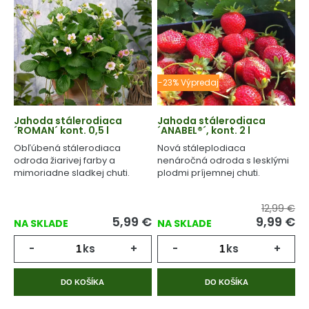
-23% Výpredaj
Jahoda stálerodiaca
Jahoda stálerodiaca
´ROMAN´ kont. 0,5 l
´ANABEL®´, kont. 2 l
Obľúbená stálerodiaca
Nová stáleplodiaca
odroda žiarivej farby a
nenáročná odroda s lesklými
mimoriadne sladkej chuti.
plodmi príjemnej chuti.
12,99 €
5,99
€
9,99
€
NA SKLADE
NA SKLADE
-
ks
+
-
ks
+
DO KOŠÍKA
DO KOŠÍKA