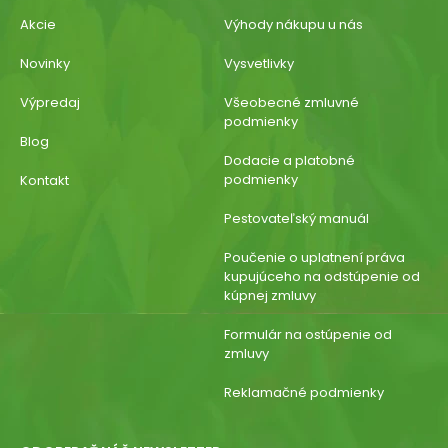
Akcie
Výhody nákupu u nás
Novinky
Vysvetlivky
Výpredaj
Všeobecné zmluvné
podmienky
Blog
Dodacie a platobné
podmienky
Kontakt
Pestovateľský manuál
Poučenie o uplatnení práva
kupujúceho na odstúpenie od
kúpnej zmluvy
Formulár na ostúpenie od
zmluvy
Reklamačné podmienky