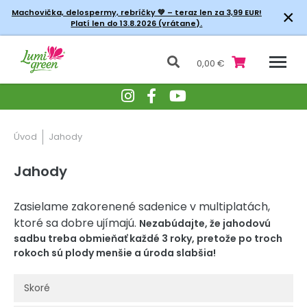
×
Machovička, delospermy, rebríčky
💚 – teraz len za 3,99 EUR!
Platí len do 13.8.2026 (vrátane).
0,00 €
Úvod
Jahody
Jahody
Zasielame zakorenené sadenice v multiplatách,
ktoré sa dobre ujímajú.
Nezabúdajte, že jahodovú
sadbu treba obmieňať každé 3 roky, pretože po troch
rokoch sú plody menšie a úroda slabšia!
Skoré