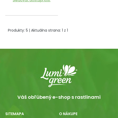
Sledovať dostupnosť
Produkty:
5
| Aktuálna strana:
1
z
1
Váš obľúbený e-shop s rastlinami
SITEMAPA
O NÁKUPE