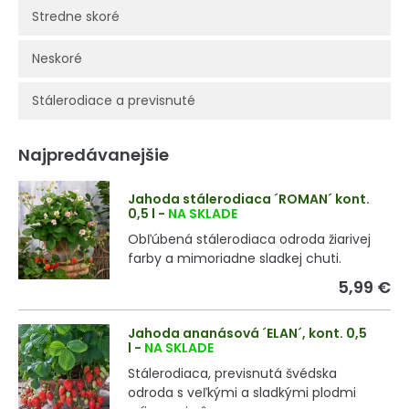
Stredne skoré
Neskoré
Stálerodiace a previsnuté
Najpredávanejšie
Jahoda stálerodiaca ´ROMAN´ kont.
0,5 l
-
NA SKLADE
Obľúbená stálerodiaca odroda žiarivej
farby a mimoriadne sladkej chuti.
5,99 €
Jahoda ananásová ´ELAN´, kont. 0,5
l
-
NA SKLADE
Stálerodiaca, previsnutá švédska
odroda s veľkými a sladkými plodmi