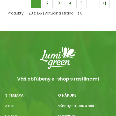
…
1
2
3
4
5
>|
Produkty:
1
-
20
z
155
| Aktuálna strana:
1
z
8
Váš obľúbený e-shop s rastlinami
SITEMAPA
O NÁKUPE
Akcie
Výhody nákupu u nás
Novinky
Vysvetlivky