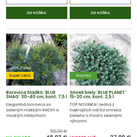
DO KOŠÍKA
DO KOŠÍKA
-30% Zľava
Super cena
Novinka
Borovica hladká ´BLUE
Smrek biely ´BLUE PLANET´
SHAG´ 30-40 cm, kont. 7,5 l
15-20 cm, kont. 2,5 l
Elegantná borovica so
TOP NOVINKA! Jedna z
zeleným mäkkým ihličím a
najkrajších odrôd smreka
modrým nádychom.
bieleho s modro zelenými
výhonmi.
69,90 €