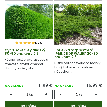
100%
Cyprusovec leylandský
Borievka rozprestretá
80-90 cm, kont. 2,5 l
´PRINCE OF WALES´ 20-30
cm, kont. 2,5 l
Rýchlo rastúci cyprusovec s
Nízka odroda tvoriaca mäkký
tmavozelenými výhonmi,
hustý koberec s modrým
vhodný na živý plot.
nádychom.
11,99
€
15,99
€
NA SKLADE
NA SKLADE
-
ks
+
-
ks
+
DO KOŠÍKA
DO KOŠÍKA