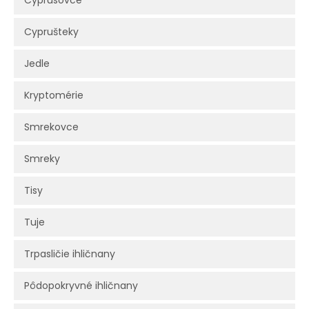
Cyprusovce
Cyprušteky
Jedle
Kryptomérie
Smrekovce
Smreky
Tisy
Tuje
Trpasličie ihličnany
Pôdopokryvné ihličnany