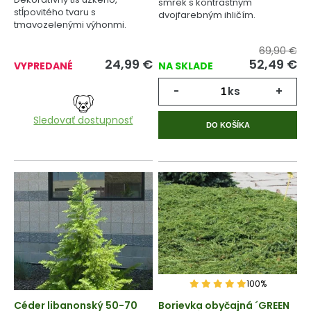
smrek s kontrastným
stĺpovitého tvaru s
dvojfarebným ihličím.
tmavozelenými výhonmi.
69,90 €
24,99
€
52,49
€
VYPREDANÉ
NA SKLADE
-
ks
+
Sledovať dostupnosť
DO KOŠÍKA
100%
Céder libanonský 50-70
Borievka obyčajná ´GREEN