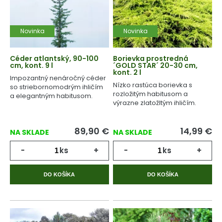
Novinka
Novinka
Céder atlantský, 90-100
Borievka prostredná
cm, kont. 9 l
´GOLD STAR´ 20-30 cm,
kont. 2 l
Impozantný nenáročný céder
Nízko rastúca borievka s
so striebornomodrým ihličím
rozložitým habitusom a
a elegantným habitusom.
výrazne zlatožltým ihličím.
89,90
€
14,99
€
NA SKLADE
NA SKLADE
-
ks
+
-
ks
+
DO KOŠÍKA
DO KOŠÍKA