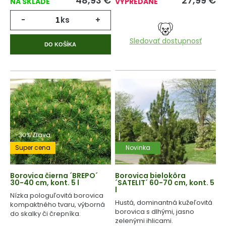
48,93
€
27,99
€
NA SKLADE
VYPREDANÉ
-
ks
+
Sledovať dostupnosť
DO KOŠÍKA
-30% Zľava
Super cena
Novinka
Borovica čierna ´BREPO´
Borovica bielokôra
30-40 cm, kont. 5 l
´SATELIT´ 60-70 cm, kont. 5
l
Nízka pologuľovitá borovica
Hustá, dominantná kužeľovitá
kompaktného tvaru, výborná
borovica s dlhými, jasno
do skalky či črepníka.
zelenými ihlicami.