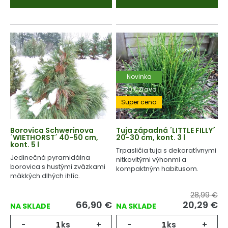
Novinka
-30% Zľava
Super cena
Borovica Schwerinova
Tuja západná ´LITTLE FILLY´
´WIETHORST´ 40-50 cm,
20-30 cm, kont. 3 l
kont. 5 l
Trpasličia tuja s dekoratívnymi
Jedinečná pyramidálna
nitkovitými výhonmi a
borovica s hustými zväzkami
kompaktným habitusom.
mäkkých dlhých ihlíc.
28,99 €
66,90
€
20,29
€
NA SKLADE
NA SKLADE
-
ks
+
-
ks
+