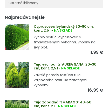
Ostatné ihličnany
Najpredávanejšie
Cyprusovec leylandský 80-90 cm,
kont. 2,5 l
-
NA SKLADE
Rýchlo rastúci cyprusovec s
tmavozelenými výhonmi, vhodný na
živý plot.
11,99 €
Tuja východná ´AUREA NANA´ 20-30
cm, kont. 2,5 l
-
NA SKLADE
Zakrslá pomaly rastúca tuja
vajcovitého tvaru so zlatožltými
výhonmi.
16,99 €
Tuja západná ´SMARAGD´ 40-50
cm, kont. 2 l
-
NA SKLADE