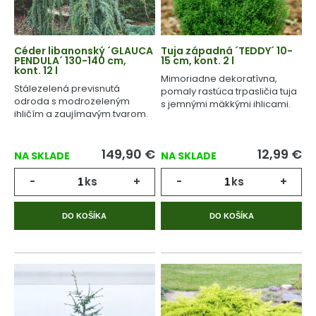
Céder libanonský ´GLAUCA
Tuja západná ´TEDDY´ 10-
PENDULA´ 130-140 cm,
15 cm, kont. 2 l
kont. 12 l
Mimoriadne dekoratívna,
Stálezelená previsnutá
pomaly rastúca trpasličia tuja
odroda s modrozeleným
s jemnými mäkkými ihlicami.
ihličím a zaujímavým tvarom.
149,90
€
12,99
€
NA SKLADE
NA SKLADE
-
ks
+
-
ks
+
DO KOŠÍKA
DO KOŠÍKA