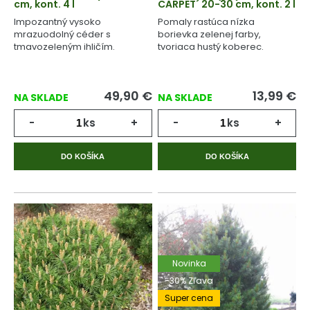
cm, kont. 4 l
CARPET´ 20-30 cm, kont. 2 l
Impozantný vysoko
Pomaly rastúca nízka
mrazuodolný céder s
borievka zelenej farby,
tmavozeleným ihličím.
tvoriaca hustý koberec.
49,90
€
13,99
€
NA SKLADE
NA SKLADE
-
ks
+
-
ks
+
DO KOŠÍKA
DO KOŠÍKA
Novinka
-30% Zľava
Super cena