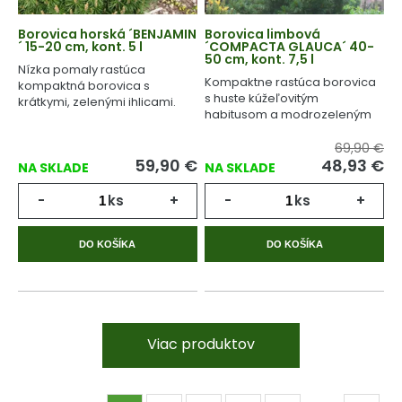
Borovica horská ´BENJAMIN
Borovica limbová
´ 15-20 cm, kont. 5 l
´COMPACTA GLAUCA´ 40-
50 cm, kont. 7,5 l
Nízka pomaly rastúca
Kompaktne rastúca borovica
kompaktná borovica s
s huste kúžeľovitým
krátkymi, zelenými ihlicami.
habitusom a modrozeleným
ihličím.
69,90 €
59,90
€
48,93
€
NA SKLADE
NA SKLADE
-
ks
+
-
ks
+
DO KOŠÍKA
DO KOŠÍKA
Viac produktov