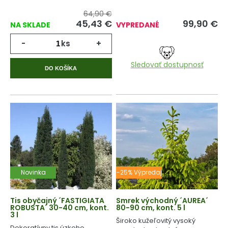
64,90 €
45,43
€
99,90
€
NA SKLADE
VYPREDANÉ
-
ks
+
Sledovať dostupnosť
DO KOŠÍKA
Novinka
-25% Výpredaj
Tis obyčajný ´FASTIGIATA
Smrek východný ´AUREA´
ROBUSTA´ 30-40 cm, kont.
80-90 cm, kont. 5 l
3 l
Široko kužeľovitý vysoký
Dekoratívny tis úzkeho,