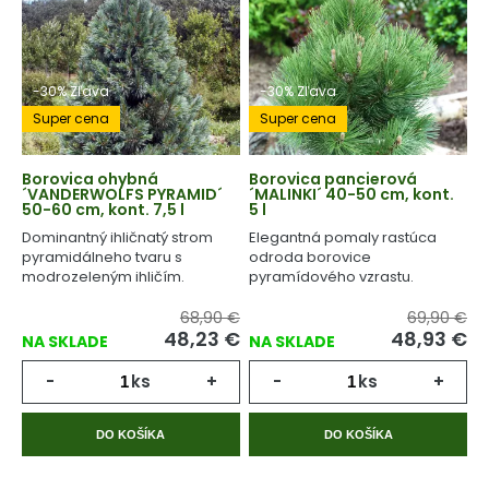
-30% Zľava
-30% Zľava
Super cena
Super cena
Borovica ohybná
Borovica pancierová
´VANDERWOLFS PYRAMID´
´MALINKI´ 40-50 cm, kont.
50-60 cm, kont. 7,5 l
5 l
Dominantný ihličnatý strom
Elegantná pomaly rastúca
pyramidálneho tvaru s
odroda borovice
modrozeleným ihličím.
pyramídového vzrastu.
68,90 €
69,90 €
48,23
€
48,93
€
NA SKLADE
NA SKLADE
-
ks
+
-
ks
+
DO KOŠÍKA
DO KOŠÍKA