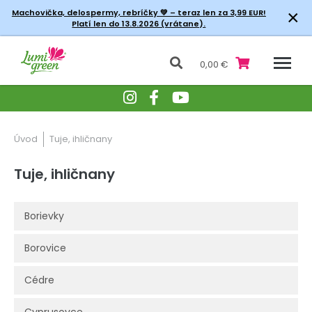
×
Machovička, delospermy, rebríčky
💚 – teraz len za 3,99 EUR!
Platí len do 13.8.2026 (vrátane).
0,00 €
Úvod
Tuje, ihličnany
Tuje, ihličnany
Borievky
Borovice
Cédre