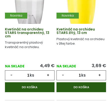
Novinka
Novinka
Kvetináč na orchideu
Kvetináč na orchideu
STARS transparentný, 13
STARS žltý, 13 cm
cm
Plastový kvetináč na orchideu
Transparentný plastový
v žltej farbe.
kvetináč na orchideu.
4,49
€
3,69
€
NA SKLADE
NA SKLADE
-
ks
+
-
ks
+
DO KOŠÍKA
DO KOŠÍKA