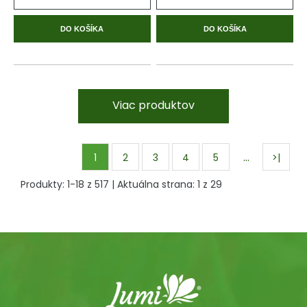
DO KOŠÍKA
DO KOŠÍKA
Viac produktov
…
1
2
3
4
5
>|
Produkty:
1
-
18
z
517
| Aktuálna strana:
1
z
29