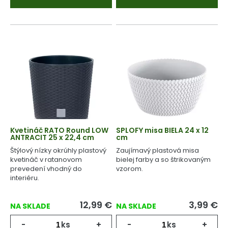
Kvetináč RATO Round LOW
SPLOFY misa BIELA 24 x 12
ANTRACIT 25 x 22,4 cm
cm
Štýlový nízky okrúhly plastový
Zaujímavý plastová misa
kvetináč v ratanovom
bielej farby a so štrikovaným
prevedení vhodný do
vzorom.
interiéru.
12,99
€
3,99
€
NA SKLADE
NA SKLADE
-
ks
+
-
ks
+