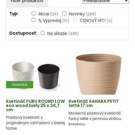
Filter produktov
Typ
Akcie
Novinky
(24)
(289)
% Výpredaj
CENOVÝ HIT!
(10)
(0)
Dostupnosť
Na sklade
(495)
Novinka
Kvetináč FURU ROUND LOW
Kvetináč SAHARA PETIT
eco wood biely 25 x 24,7
latté 17 cm
cm
Moderný plastový kvetináč
Plastový kvetináč s
farby latté s jemnou vlnitou
originálnym vzhľadom v bielej
kresbou.
farbe.