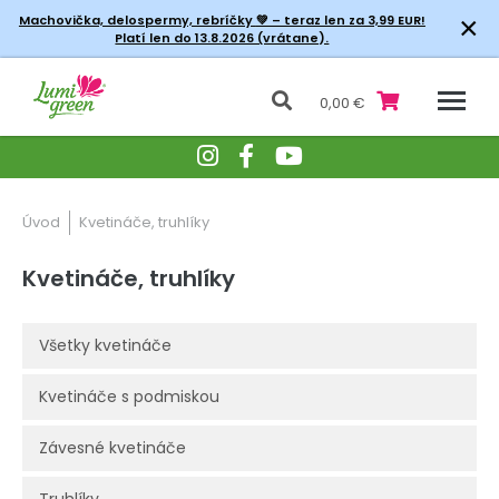
×
Machovička, delospermy, rebríčky
💚 – teraz len za 3,99 EUR!
Platí len do 13.8.2026 (vrátane).
0,00 €
Úvod
Kvetináče, truhlíky
Kvetináče, truhlíky
Všetky kvetináče
Kvetináče s podmiskou
Závesné kvetináče