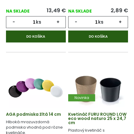
13,49
€
2,89
€
NA SKLADE
NA SKLADE
-
ks
+
-
ks
+
DO KOŠÍKA
DO KOŠÍKA
Novinka
AGA podmiska žltá 14 cm
Kvetináč FURU ROUND LOW
eco wood naturo 25 x 24,7
Hlboká mrazuvzdorná
cm
podmiska vhodná pod rôzne
Plastový kvetináč s
kvetináče.