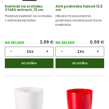
Kvetináč na orchideu
AGA podmiska fialová 12,5
STARS antracit, 13 cm
cm
Plastový kvetináč na orchideu
Hlboká mrazuvzdorná
v antracitovej farbe.
podmiska vhodná pod rôzne
kvetináče.
3,99
€
0,59
€
NA SKLADE
NA SKLADE
-
ks
+
-
ks
+
DO KOŠÍKA
DO KOŠÍKA