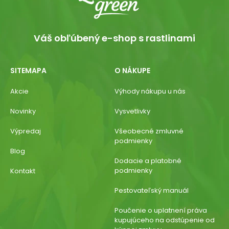
Váš obľúbený e-shop s rastlinami
SITEMAPA
O NÁKUPE
Akcie
Výhody nákupu u nás
Novinky
Vysvetlivky
Výpredaj
Všeobecné zmluvné
podmienky
Blog
Dodacie a platobné
podmienky
Kontakt
Pestovateľský manuál
Poučenie o uplatnení práva
kupujúceho na odstúpenie od