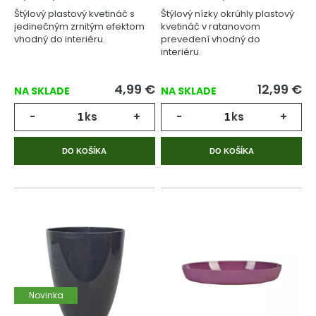
Štýlový plastový kvetináč s
Štýlový nízky okrúhly plastový
jedinečným zrnitým efektom
kvetináč v ratanovom
vhodný do interiéru.
prevedení vhodný do
interiéru.
4,99
€
12,99
€
NA SKLADE
NA SKLADE
-
ks
+
-
ks
+
DO KOŠÍKA
DO KOŠÍKA
Novinka