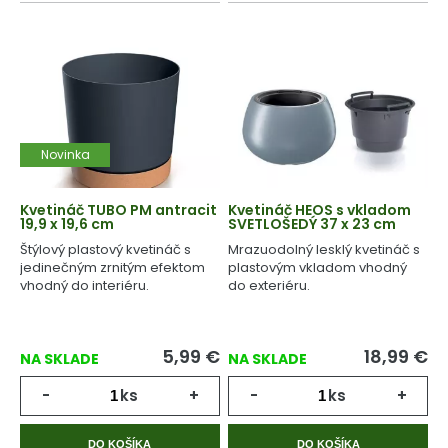
Novinka
Kvetináč TUBO PM antracit
Kvetináč HEOS s vkladom
19,9 x 19,6 cm
SVETLOŠEDÝ 37 x 23 cm
Štýlový plastový kvetináč s
Mrazuodolný lesklý kvetináč s
jedinečným zrnitým efektom
plastovým vkladom vhodný
vhodný do interiéru.
do exteriéru.
5,99
€
18,99
€
NA SKLADE
NA SKLADE
-
ks
+
-
ks
+
DO KOŠÍKA
DO KOŠÍKA