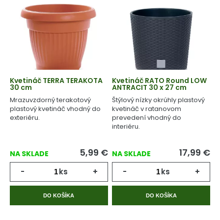
Kvetináč TERRA TERAKOTA
Kvetináč RATO Round LOW
30 cm
ANTRACIT 30 x 27 cm
Mrazuvzdorný terakotový
Štýlový nízky okrúhly plastový
plastový kvetináč vhodný do
kvetináč v ratanovom
exteriéru.
prevedení vhodný do
interiéru.
5,99
€
17,99
€
NA SKLADE
NA SKLADE
-
ks
+
-
ks
+
DO KOŠÍKA
DO KOŠÍKA