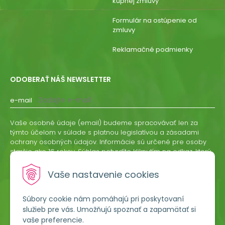
kúpnej zmluvy
Formulár na ostúpenie od
zmluvy
Reklamačné podmienky
ODOBERAŤ NÁŠ NEWSLETTER
e-mail
Vaše osobné údaje (email) budeme spracovávať len za
týmto účelom v súlade s platnou legislatívou a zásadami
ochrany osobných údajov. Informácie sú určené pre osoby
staršie ako 16 rokov. Súhlas potvrdíte kliknutím na odkaz, ktorý
vám pošleme na váš email. Súhlas môžete kedykoľvek
odvolať písomne, emailom alebo kliknutím na odkaz z
Vaše nastavenie cookies
ktoréhokoľvek informačného emailu.
Súbory cookie nám pomáhajú pri poskytovaní
ODOBERAŤ
služieb pre vás. Umožňujú spoznať a zapamätať si
vaše preferencie.