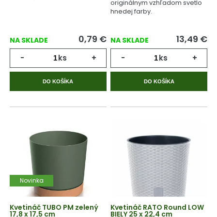
originálnym vzhľadom svetlo
hnedej farby.
0,79
€
13,49
€
NA SKLADE
NA SKLADE
-
ks
+
-
ks
+
DO KOŠÍKA
DO KOŠÍKA
Novinka
Kvetináč TUBO PM zelený
Kvetináč RATO Round LOW
17,8 x 17,5 cm
BIELY 25 x 22,4 cm