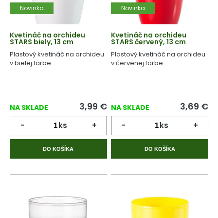
Novinka
Novinka
Kvetináč na orchideu
Kvetináč na orchideu
STARS biely, 13 cm
STARS červený, 13 cm
Plastový kvetináč na orchideu
Plastový kvetináč na orchideu
v bielej farbe.
v červenej farbe.
3,99
€
3,69
€
NA SKLADE
NA SKLADE
-
ks
+
-
ks
+
DO KOŠÍKA
DO KOŠÍKA