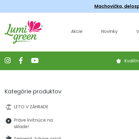
Machovička, delosp
Akcie
Novinky
V
Kvalitn
Kategórie produktov
LETO V ZÁHRADE
Práve kvitnúce na
sklade!
Semená, trávne osivá