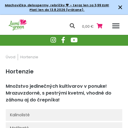
×
Machovička, delospermy, rebríčky
💚 – teraz len za 3,99 EUR!
Platí len do 13.8.2026 (vrátane).
0,00 €
Úvod
Hortenzie
Hortenzie
Množstvo jedinečných kultivarov v ponuke!
Mrazuvzdorné, s pestrými kvetmi, vhodné do
záhonu aj do črepníka!
Kalinolisté