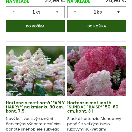
22,99
€
24,90
€
NA SKLADE
NA SKLADE
-
ks
+
-
ks
+
DO KOŠÍKA
DO KOŠÍKA
Hortenzia metlinatá ´EARLY
Hortenzia metlinatá
HARRY®´ na kmienku 90 cm,
´SUNDAE FRAISE®´ 50-60
kont. 7,5 l
cm, kont. 3 l
Nový kultivar s výraznými
Sladká hortenzia "Jahodový
červenými výhonmi nesúcimi
pohár" s veľkými bielo-
bohaté snehobiele súkvetia.
ružovými súkvetiami.