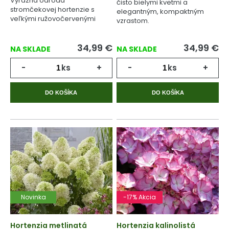
Výrazná odroda
čisto bielymi kvetmi a
stromčekovej hortenzie s
elegantným, kompaktným
veľkými ružovočervenými
vzrastom.
súkvetiami.
34,99
€
34,99
€
NA SKLADE
NA SKLADE
-
ks
+
-
ks
+
DO KOŠÍKA
DO KOŠÍKA
Novinka
-17% Akcia
Hortenzia metlinatá
Hortenzia kalinolistá