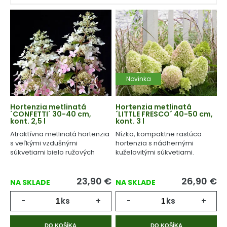
Novinka
Hortenzia metlinatá
Hortenzia metlinatá
´CONFETTI´ 30-40 cm,
´LITTLE FRESCO´ 40-50 cm,
kont. 2,5 l
kont. 3 l
Atraktívna metlinatá hortenzia
Nízka, kompaktne rastúca
s veľkými vzdušnými
hortenzia s nádhernými
súkvetiami bielo ružových
kuželovitými súkvetiami.
kvetov.
23,90
€
26,90
€
NA SKLADE
NA SKLADE
-
ks
+
-
ks
+
DO KOŠÍKA
DO KOŠÍKA