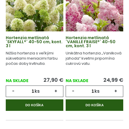
Hortenzia metlinatá
Hortenzia metlinatá
´SKYFALL®´ 40-50 cm, kont.
´VANILLE FRAISE®´ 40-50
3 l
cm, kont. 3 l
Nižšia hortenzia s veľkými
Unikátna hortenzia „Vanilková
súkvetiami meniacimi farbu
jahoda“ kvetmi pripomína
počas doby kvitnutia.
cukrovú vatu.
27,90
€
24,99
€
NA SKLADE
NA SKLADE
-
ks
+
-
ks
+
DO KOŠÍKA
DO KOŠÍKA