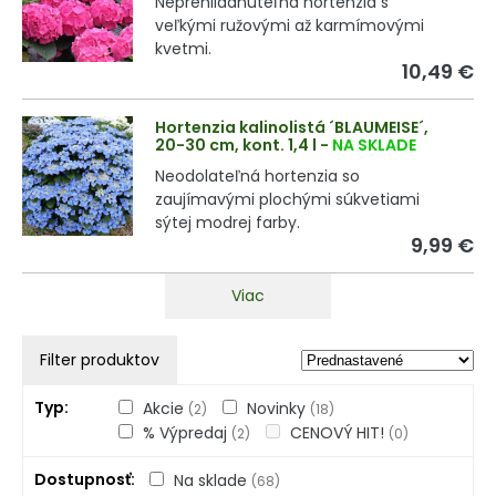
Neprehliadnuteľná hortenzia s
veľkými ružovými až karmímovými
kvetmi.
10,49 €
Hortenzia kalinolistá ´BLAUMEISE´,
20-30 cm, kont. 1,4 l
-
NA SKLADE
Neodolateľná hortenzia so
zaujímavými plochými súkvetiami
sýtej modrej farby.
9,99 €
Viac
Filter produktov
Typ
Akcie
Novinky
(2)
(18)
% Výpredaj
CENOVÝ HIT!
(2)
(0)
Dostupnosť
Na sklade
(68)