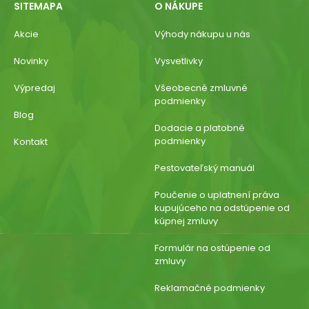
SITEMAPA
O NÁKUPE
Akcie
Výhody nákupu u nás
Novinky
Vysvetlivky
Výpredaj
Všeobecné zmluvné
podmienky
Blog
Dodacie a platobné
podmienky
Kontakt
Pestovateľský manuál
Poučenie o uplatnení práva
kupujúceho na odstúpenie od
kúpnej zmluvy
Formulár na ostúpenie od
zmluvy
Reklamačné podmienky