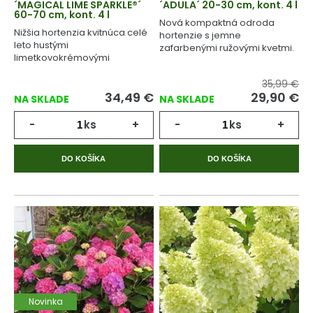
´MAGICAL LIME SPARKLE®´
´ADULA´ 20-30 cm, kont. 4 l
60-70 cm, kont. 4 l
Nová kompaktná odroda
Nižšia hortenzia kvitnúca celé
hortenzie s jemne
leto hustými
zafarbenými ružovými kvetmi.
limetkovokrémovými
súkvetiami.
35,99 €
34,49
€
29,90
€
NA SKLADE
NA SKLADE
-
ks
+
-
ks
+
DO KOŠÍKA
DO KOŠÍKA
Novinka