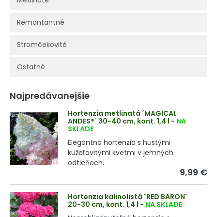
Metlinaté
Remontantné
Stromčekovité
Ostatné
Najpredávanejšie
Hortenzia metlinatá ´MAGICAL
ANDES®´ 30-40 cm, kont. 1,4 l
-
NA
SKLADE
Elegantná hortenzia s hustými
kužeľovitými kvetmi v jemných
odtieňoch.
9,99 €
Hortenzia kalinolistá ´RED BARON´
20-30 cm, kont. 1,4 l
-
NA SKLADE