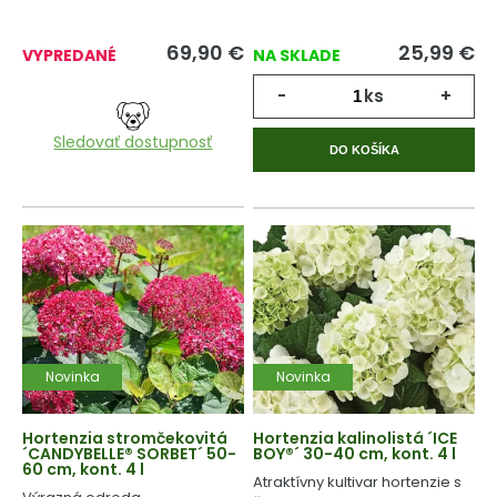
69,90
€
25,99
€
VYPREDANÉ
NA SKLADE
-
ks
+
Sledovať dostupnosť
DO KOŠÍKA
Novinka
Novinka
Hortenzia stromčekovitá
Hortenzia kalinolistá ´ICE
´CANDYBELLE® SORBET´ 50-
BOY®´ 30-40 cm, kont. 4 l
60 cm, kont. 4 l
Atraktívny kultivar hortenzie s