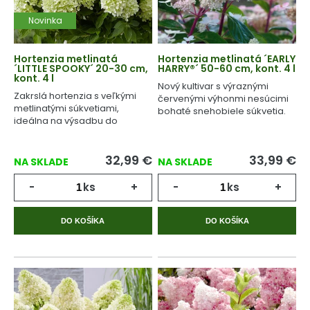
Novinka
Hortenzia metlinatá
Hortenzia metlinatá ´EARLY
´LITTLE SPOOKY´ 20-30 cm,
HARRY®´ 50-60 cm, kont. 4 l
kont. 4 l
Nový kultivar s výraznými
Zakrslá hortenzia s veľkými
červenými výhonmi nesúcimi
metlinatými súkvetiami,
bohaté snehobiele súkvetia.
ideálna na výsadbu do
črepníka.
32,99
€
33,99
€
NA SKLADE
NA SKLADE
-
ks
+
-
ks
+
DO KOŠÍKA
DO KOŠÍKA