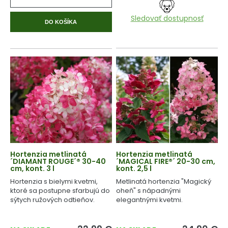
Sledovať dostupnosť
DO KOŠÍKA
Hortenzia metlinatá
Hortenzia metlinatá
´DIAMANT ROUGE´® 30-40
´MAGICAL FIRE®´ 20-30 cm,
cm, kont. 3 l
kont. 2,5 l
Hortenzia s bielymi kvetmi,
Metlinatá hortenzia "Magický
ktoré sa postupne sfarbujú do
oheň" s nápadnými
sýtych ružových odtieňov.
elegantnými kvetmi.