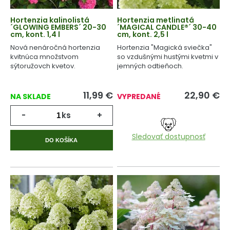
Hortenzia kalinolistá
Hortenzia metlinatá
´GLOWING EMBERS´ 20-30
´MAGICAL CANDLE®´ 30-40
cm, kont. 1,4 l
cm, kont. 2,5 l
Nová nenáročná hortenzia
Hortenzia "Magická sviečka"
kvitnúca množstvom
so vzdušnými hustými kvetmi v
sýtoružovch kvetov.
jemných odtieňoch.
11,99
€
22,90
€
NA SKLADE
VYPREDANÉ
-
ks
+
Sledovať dostupnosť
DO KOŠÍKA