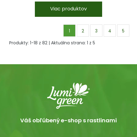
Viac produktov
1
2
3
4
5
Produkty:
1
-
18
z
82
| Aktuálna strana:
1
z
5
Váš obľúbený e-shop s rastlinami