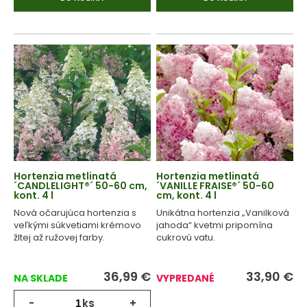
Hortenzia metlinatá
Hortenzia metlinatá
´CANDLELIGHT®´ 50-60 cm,
´VANILLE FRAISE®´ 50-60
kont. 4 l
cm, kont. 4 l
Nová očarujúca hortenzia s
Unikátna hortenzia „Vanilková
veľkými súkvetiami krémovo
jahoda“ kvetmi pripomína
žltej až ružovej farby.
cukrovú vatu.
36,99
€
33,90
€
NA SKLADE
VYPREDANÉ
-
ks
+