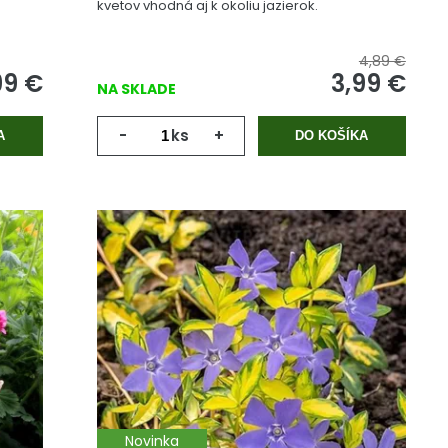
kvetov vhodná aj k okoliu jazierok.
4,89 €
99
€
3,99
€
NA SKLADE
-
ks
+
A
DO KOŠÍKA
Novinka