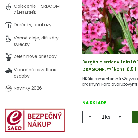
Oblečenie - SRDCOM
ZÁHRADNÍK
Darčeky, poukazy
Vonné oleje, difuzéry,
sviečky
Zeleninové priesady
Bergénia srdcovitolistá 
DRAGONFLY®´ kont. 0,5 l
Vianočné osvetlenie,
ozdoby
Nižšia remontantná vždyzel
krásnymi koralovoružovými 
Novinky 2026
NA SKLADE
-
ks
+