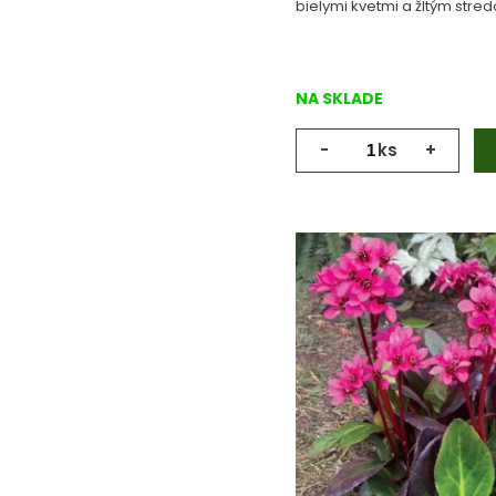
bielymi kvetmi a žltým stre
NA SKLADE
-
ks
+