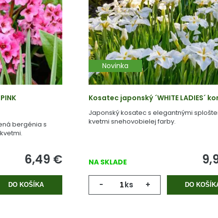
Novinka
´PINK
Kosatec japonský ´WHITE LADIES´ kont
Japonský kosatec s elegantnými splošt
kvetmi snehovobielej farby.
ená bergénia s
kvetmi.
6,49
€
9,
NA SKLADE
-
ks
+
DO KOŠÍKA
DO KOŠÍK