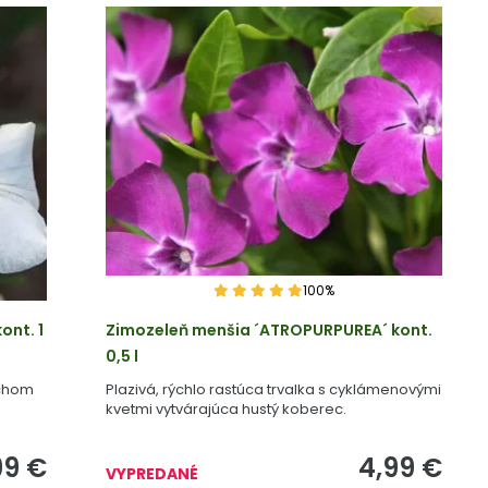
100%
ont. 1
Zimozeleň menšia ´ATROPURPUREA´ kont.
0,5 l
ychom
Plazivá, rýchlo rastúca trvalka s cyklámenovými
kvetmi vytvárajúca hustý koberec.
99
€
4,99
€
VYPREDANÉ