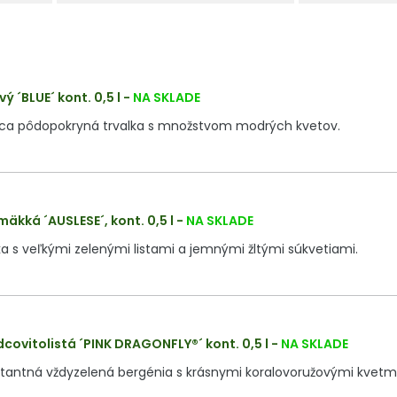
ý ´BLUE´ kont. 0,5 l
-
NA SKLADE
úca pôdopokryná trvalka s množstvom modrých kvetov.
äkká ´AUSLESE´, kont. 0,5 l
-
NA SKLADE
lka s veľkými zelenými listami a jemnými žltými súkvetiami.
dcovitolistá ´PINK DRAGONFLY®´ kont. 0,5 l
-
NA SKLADE
tantná vždyzelená bergénia s krásnymi koralovoružovými kvetmi