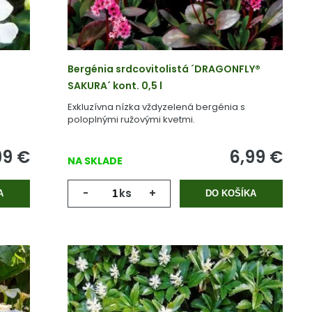
Bergénia srdcovitolistá ´DRAGONFLY®
SAKURA´ kont. 0,5 l
Exkluzívna nízka vždyzelená bergénia s
poloplnými ružovými kvetmi.
99
€
6,99
€
NA SKLADE
-
ks
+
A
DO KOŠÍKA