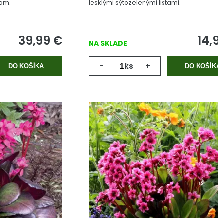
dom.
lesklými sýtozelenými listami.
39,99
€
14,
NA SKLADE
-
ks
+
DO KOŠÍKA
DO KOŠÍK