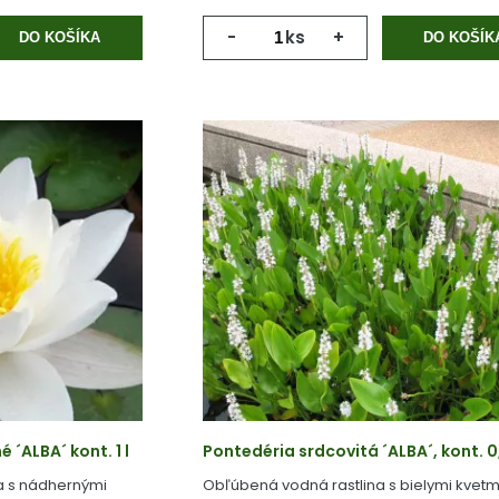
-
ks
+
DO KOŠÍKA
DO KOŠÍK
 ´ALBA´ kont. 1 l
Pontedéria srdcovitá ´ALBA´, kont. 0,
a s nádhernými
Obľúbená vodná rastlina s bielymi kvetm