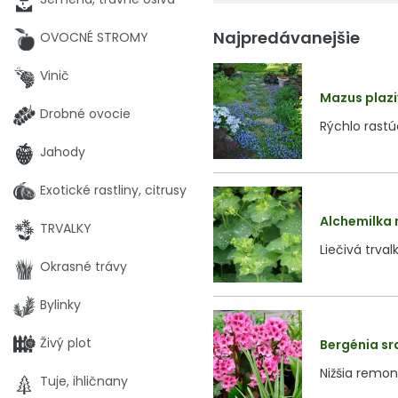
Najpredávanejšie
OVOCNÉ STROMY
Vinič
Mazus plaziv
Drobné ovocie
Rýchlo rast
Jahody
Exotické rastliny, citrusy
Alchemilka m
TRVALKY
Liečivá trva
Okrasné trávy
Bylinky
Živý plot
Bergénia sr
Nižšia remon
Tuje, ihličnany