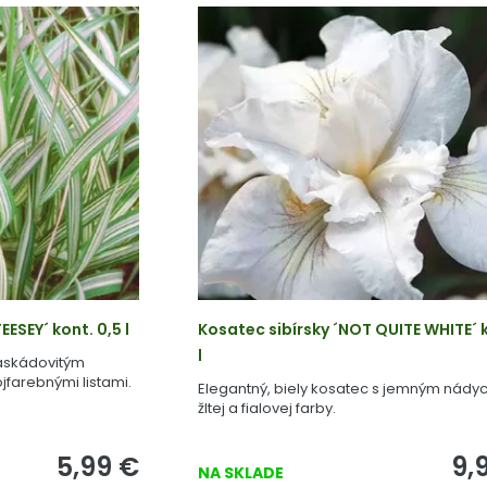
ESEY´ kont. 0,5 l
Kosatec sibírsky ´NOT QUITE WHITE´ k
l
kaskádovitým
jfarebnými listami.
Elegantný, biely kosatec s jemným nád
žltej a fialovej farby.
5,99
€
9,
NA SKLADE