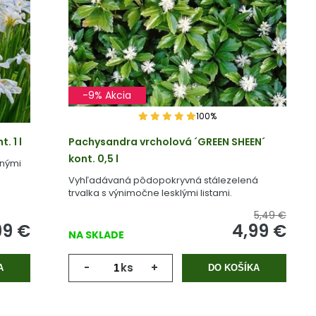
-9% Akcia
100%
. 1 l
Pachysandra vrcholová ´GREEN SHEEN´
kont. 0,5 l
enými
Vyhľadávaná pôdopokryvná stálezelená
trvalka s výnimočne lesklými listami.
5,49 €
99
€
4,99
€
NA SKLADE
-
ks
+
A
DO KOŠÍKA