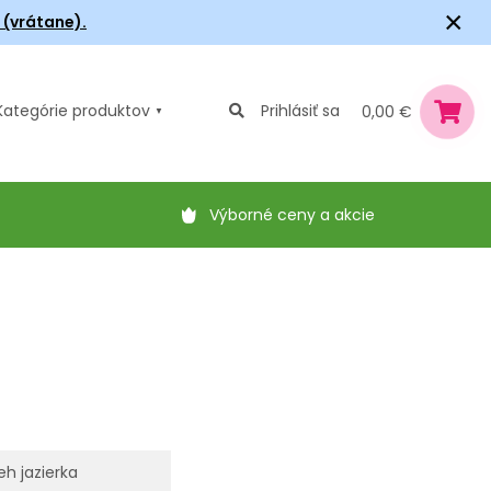
×
6 (vrátane).
Kategórie
produktov
Prihlásiť sa
0,00 €
Výborné ceny a akcie
eh jazierka