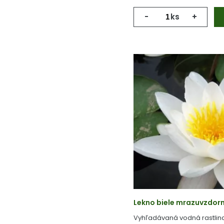
-
ks
+
Lekno biele mrazuvzdorné
Vyhľadávaná vodná rastlin