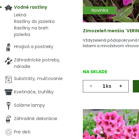
Vodné rastliny
Novinka
Lekná
Rastliny do jazierka
Rastliny na breh
Zimozeleň menšia ´VERINO
jazierka
Vždyzelená pôdopokryvná tr
listami a množstvom vínovof
Hnojivá a postreky
Záhradnícke potreby,
náradie
NA SKLADE
Substráty, mulčovanie
-
ks
+
Kvetináče, truhlíky
Solárne lampy
Záhradné dekorácie
Pre deti