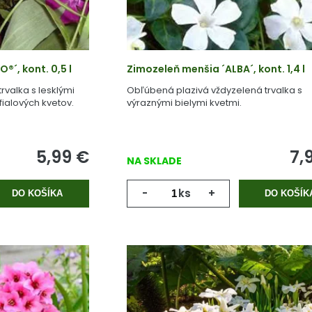
®´, kont. 0,5 l
Zimozeleň menšia ´ALBA´, kont. 1,4 l
valka s lesklými
Obľúbená plazivá vždyzelená trvalka s
ialových kvetov.
výraznými bielymi kvetmi.
5,99
€
7,
NA SKLADE
-
ks
+
DO KOŠÍKA
DO KOŠÍK