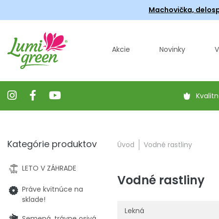
Machovička, delosp
Akcie
Novinky
V
Kvalitn
Kategórie produktov
Úvod
Vodné rastliny
LETO V ZÁHRADE
Vodné rastliny
Práve kvitnúce na
sklade!
Lekná
Semená, trávne osivá