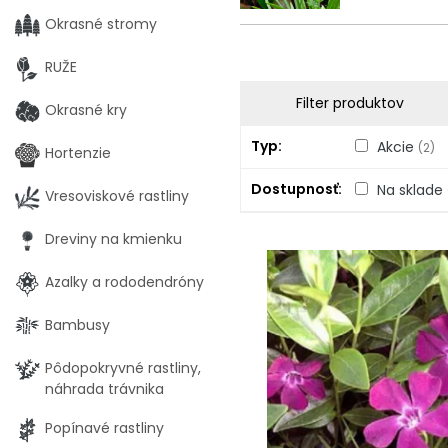
Okrasné stromy
RUŽE
Filter produktov
Okrasné kry
Typ
Akcie
(2)
Hortenzie
Dostupnosť
Na sklade
Vresoviskové rastliny
Dreviny na kmienku
Azalky a rododendróny
Bambusy
Pôdopokryvné rastliny,
náhrada trávnika
Popínavé rastliny