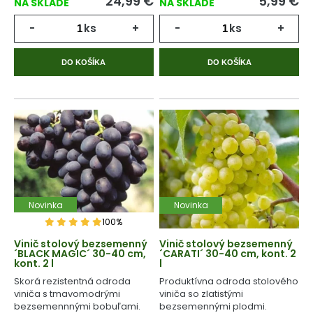
24,99
€
5,99
€
NA SKLADE
NA SKLADE
-
ks
+
-
ks
+
DO KOŠÍKA
DO KOŠÍKA
Novinka
Novinka
100%
Vinič stolový bezsemenný
Vinič stolový bezsemenný
´BLACK MAGIC´ 30-40 cm,
´CARATI´ 30-40 cm, kont. 2
kont. 2 l
l
Skorá rezistentná odroda
Produktívna odroda stolového
viniča s tmavomodrými
viniča so zlatistými
bezsemennnými bobuľami.
bezsemennými plodmi.