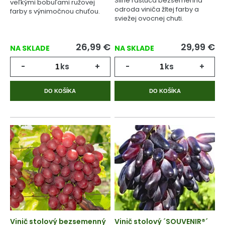
Silne rastúca bezsemenná
veľkými bobuľami ružovej
odroda viniča žltej farby a
farby s výnimočnou chuťou.
sviežej ovocnej chuti.
26,99
€
29,99
€
NA SKLADE
NA SKLADE
-
ks
+
-
ks
+
DO KOŠÍKA
DO KOŠÍKA
Vinič stolový bezsemenný
Vinič stolový ´SOUVENIR®´