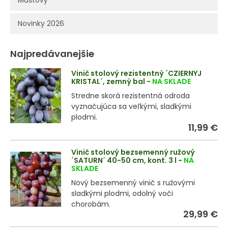
Muštový
Novinky 2026
Najpredávanejšie
Vinič stolový rezistentný ´CZIERNYJ
KRISTAL´, zemný bal
-
NA SKLADE
Stredne skorá rezistentná odroda
vyznačujúca sa veľkými, sladkými
plodmi.
11,99 €
Vinič stolový bezsemenný ružový
´SATURN´ 40-50 cm, kont. 3 l
-
NA
SKLADE
Nový bezsemenný vinič s ružovými
sladkými plodmi, odolný voči
chorobám.
29,99 €