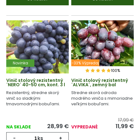
Novinka
-33% Výpredaj
100%
Vinič stolový rezistentný
Vinič stolový rezistentný
´NERO´ 40-50 cm, kont. 3 l
´ALVIKA´, zemný bal
Rezistentný, stredne skorý
Stredne skorá odroda
vinič so sladkými
modrého viniča s mimoriadne
tmavomodrými bobuľami.
veľkými bobuľami.
17,99 €
28,99
€
11,99
€
NA SKLADE
VYPREDANÉ
-
ks
+