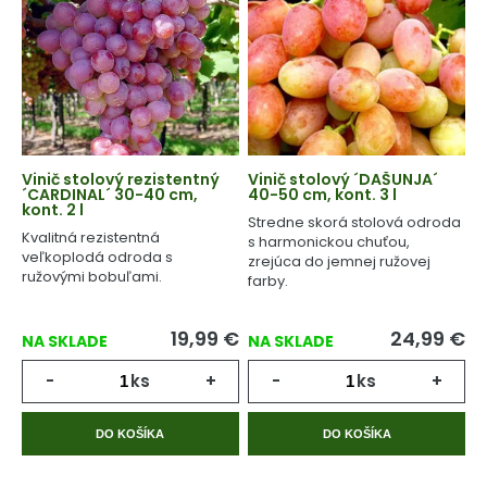
Vinič stolový rezistentný
Vinič stolový ´DAŠUNJA´
´CARDINAL´ 30-40 cm,
40-50 cm, kont. 3 l
kont. 2 l
Stredne skorá stolová odroda
Kvalitná rezistentná
s harmonickou chuťou,
veľkoplodá odroda s
zrejúca do jemnej ružovej
ružovými bobuľami.
farby.
19,99
€
24,99
€
NA SKLADE
NA SKLADE
-
ks
+
-
ks
+
DO KOŠÍKA
DO KOŠÍKA