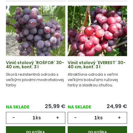
Vinič stolový ´ROŠFOR´ 30-
Vinič stolový ´EVEREST´ 30-
40 cm, kont. 3 l
40 cm, kont. 3 l
Skorá rezistentná odroda s
Atraktívna odroda s veľmi
veľkými plodmi modrofialovej
veľkými bobuľami ružovej
farby.
farby a sladkou chuťou.
25,99
€
24,99
€
NA SKLADE
NA SKLADE
-
ks
+
-
ks
+
DO KOŠÍKA
DO KOŠÍKA