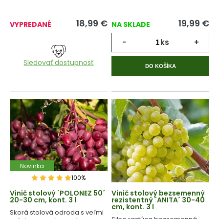
18,99
€
19,99
€
VYPREDANÉ
NA SKLADE
-
ks
+
Sledovať dostupnosť
DO KOŠÍKA
Novinka
100%
Vinič stolový ´POLONEZ 50´
Vinič stolový bezsemenný
20-30 cm, kont. 3 l
rezistentný ´ANITA´ 30-40
cm, kont. 3 l
Skorá stolová odroda s veľmi