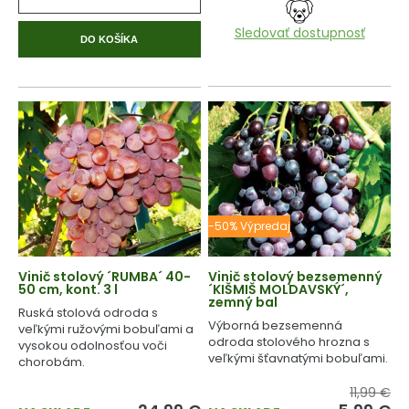
Sledovať dostupnosť
DO KOŠÍKA
-50% Výpredaj
Vinič stolový ´RUMBA´ 40-
Vinič stolový bezsemenný
50 cm, kont. 3 l
´KIŠMIŠ MOLDAVSKÝ´,
zemný bal
Ruská stolová odroda s
Výborná bezsemenná
veľkými ružovými bobuľami a
odroda stolového hrozna s
vysokou odolnosťou voči
veľkými šťavnatými bobuľami.
chorobám.
11,99 €