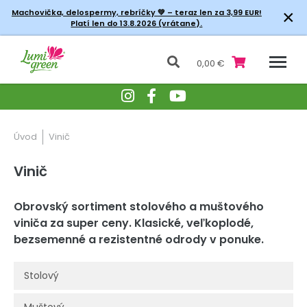
×
Machovička, delospermy, rebríčky
💚 – teraz len za 3,99 EUR!
Platí len do 13.8.2026 (vrátane).
0,00 €
Úvod
Vinič
Vinič
Obrovský sortiment stolového a muštového
viniča za super ceny. Klasické, veľkoplodé,
bezsemenné a rezistentné odrody v ponuke.
Stolový