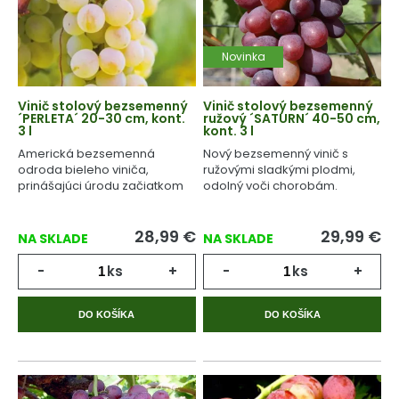
Novinka
Vinič stolový bezsemenný
Vinič stolový bezsemenný
´PERLETA´ 20-30 cm, kont.
ružový ´SATURN´ 40-50 cm,
3 l
kont. 3 l
Americká bezsemenná
Nový bezsemenný vinič s
odroda bieleho viniča,
ružovými sladkými plodmi,
prinášajúci úrodu začiatkom
odolný voči chorobám.
septembra.
28,99
€
29,99
€
NA SKLADE
NA SKLADE
-
ks
+
-
ks
+
DO KOŠÍKA
DO KOŠÍKA