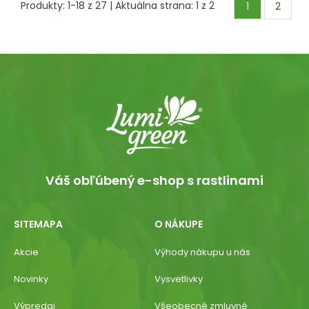
Produkty:
1
-
18
z
27
| Aktuálna strana:
1
z
2
1
2
Váš obľúbený e-shop s rastlinami
SITEMAPA
O NÁKUPE
Akcie
Výhody nákupu u nás
Novinky
Vysvetlivky
Výpredaj
Všeobecné zmluvné