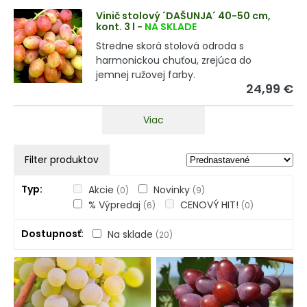
Vinič stolový ´DAŠUNJA´ 40-50 cm,
kont. 3 l
-
NA SKLADE
Stredne skorá stolová odroda s
harmonickou chuťou, zrejúca do
jemnej ružovej farby.
24,99 €
Viac
Filter produktov
Typ
Akcie
Novinky
(0)
(9)
% Výpredaj
CENOVÝ HIT!
(6)
(0)
Dostupnosť
Na sklade
(20)