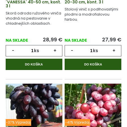
´VANESSA´ 40-50 cm, kont.
20-30 cm, kont. 3 l
3 l
Stolový vinič s podlhovastými
Skorá odroda ružového viniča
plodmi a modrofialovou
vhodná na pestovanie v
farbou.
chladnejších oblastiach.
28,99
€
27,99
€
NA SKLADE
NA SKLADE
-
ks
+
-
ks
+
DO KOŠÍKA
DO KOŠÍKA
-37% Výpredaj
-41% Výpredaj