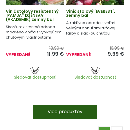
Vinič stolový rezistentný
Vinič stolový ´EVEREST´,
´PAMJAŤ DŽENEVA´
zemný bal
(AKADEMIK) zemný bal
Atraktívna odroda s veľmi
Skorá, rezistentná odroda
veľkými bobuľami ružovej
modrého viniča s vynikajúcimi
farby a sladkou chuťou.
chuťovými vlastnosťami.
18,99 €
16,99 €
11,99
€
9,99
€
VYPREDANÉ
VYPREDANÉ
Sledovať dostupnosť
Sledovať dostupnosť
Viac produktov