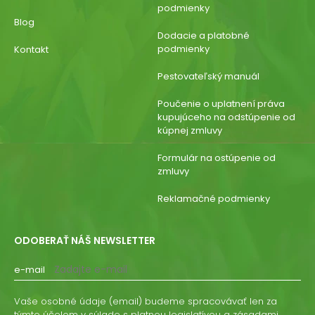
podmienky
Blog
Dodacie a platobné
podmienky
Kontakt
Pestovateľský manuál
Poučenie o uplatnení práva
kupujúceho na odstúpenie od
kúpnej zmluvy
Formulár na ostúpenie od
zmluvy
Reklamačné podmienky
ODOBERAŤ NÁŠ NEWSLETTER
e-mail
Vaše osobné údaje (email) budeme spracovávať len za
týmto účelom v súlade s platnou legislatívou a zásadami