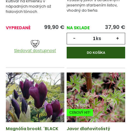
kultivar na kmienku v
jesenným sfarbením listov,
nápadných modrých až
vhodný do tieňa.
fialových tónoch.
99,90
€
37,90
€
VYPREDANÉ
NA SKLADE
-
ks
+
Sledovať dostupnosť
DO KOŠÍKA
-20% Zľava
CENOVÝ HIT!
Magnólia brookl. ´BLACK
Javor dlaňovitolistý