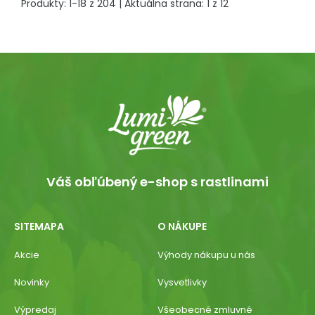
Produkty:
1
-
18
z
204
| Aktuálna strana:
1
z
12
Váš obľúbený e-shop s rastlinami
SITEMAPA
O NÁKUPE
Akcie
Výhody nákupu u nás
Novinky
Vysvetlivky
Výpredaj
Všeobecné zmluvné