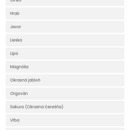
Ginko
Hrab
Javor
Lieska
Lipa
Magnólia
Okrasná jabloň
Orgován
Sakura (Okrasna čerešňa)
Vŕba