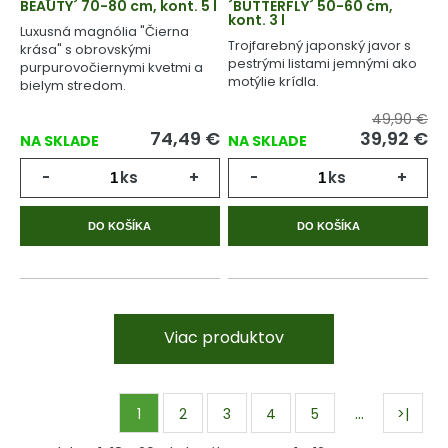
BEAUTY´ 70-80 cm, kont. 5 l
´BUTTERFLY´ 50-60 cm,
kont. 3 l
Luxusná magnólia "Čierna
Trojfarebný japonský javor s
krása" s obrovskými
pestrými listami jemnými ako
purpurovočiernymi kvetmi a
motýlie krídla.
bielym stredom.
49,90 €
74,49
€
39,92
€
NA SKLADE
NA SKLADE
-
ks
+
-
ks
+
DO KOŠÍKA
DO KOŠÍKA
Viac produktov
…
1
2
3
4
5
>|