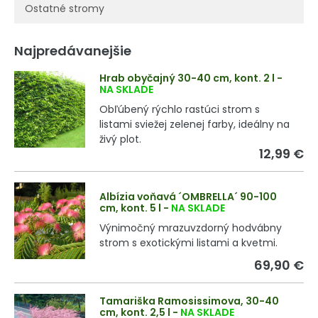
Ostatné stromy
Najpredávanejšie
Hrab obyčajný 30-40 cm, kont. 2 l
-
NA SKLADE
Obľúbený rýchlo rastúci strom s
listami sviežej zelenej farby, ideálny na
živý plot.
12,99 €
Albízia voňavá ´OMBRELLA´ 90-100
cm, kont. 5 l
-
NA SKLADE
Výnimočný mrazuvzdorný hodvábny
strom s exotickými listami a kvetmi.
69,90 €
Tamariška Ramosissimova, 30-40
cm, kont. 2,5 l
-
NA SKLADE