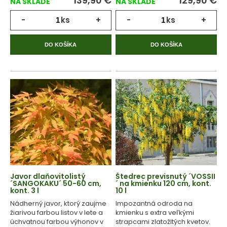
139,90
€
129,90
€
NA SKLADE
NA SKLADE
-
ks
+
-
ks
+
DO KOŠÍKA
DO KOŠÍKA
Javor dlaňovitolistý
Štedrec previsnutý ´VOSSII
´SANGOKAKU´ 50-60 cm,
´ na kmienku 120 cm, kont.
kont. 3 l
10 l
Nádherný javor, ktorý zaujme
Impozantná odroda na
žiarivou farbou listov v lete a
kmienku s extra veľkými
úchvatnou farbou výhonov v
strapcami zlatožltých kvetov.