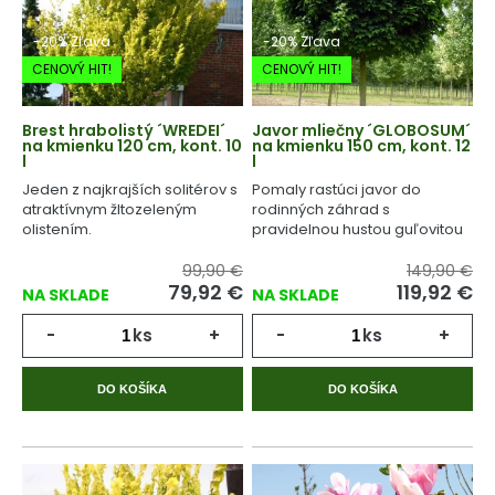
-20% Zľava
-20% Zľava
CENOVÝ HIT!
CENOVÝ HIT!
Brest hrabolistý ´WREDEI´
Javor mliečny ´GLOBOSUM´
na kmienku 120 cm, kont. 10
na kmienku 150 cm, kont. 12
l
l
Jeden z najkrajších solitérov s
Pomaly rastúci javor do
atraktívnym žltozeleným
rodinných záhrad s
olistením.
pravidelnou hustou guľovitou
korunou.
99,90 €
149,90 €
79,92
€
119,92
€
NA SKLADE
NA SKLADE
-
ks
+
-
ks
+
DO KOŠÍKA
DO KOŠÍKA