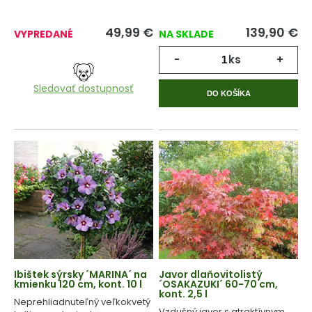
zime.
49,99
€
139,90
€
VYPREDANÉ
NA SKLADE
-
ks
+
Sledovať dostupnosť
DO KOŠÍKA
Ibištek sýrsky ´MARINA´ na
Javor dlaňovitolistý
kmienku 120 cm, kont. 10 l
´OSAKAZUKI´ 60-70 cm,
kont. 2,5 l
Neprehliadnuteľný veľkokvetý
Vzdušný javor s atraktívnym