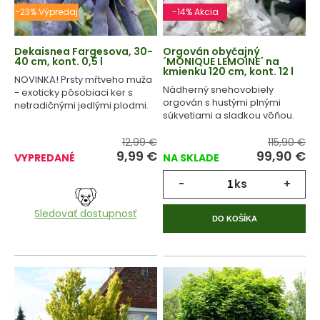
-23% Výpredaj
-14% Akcia
Dekaisnea Fargesova, 30-
Orgován obyčajný
40 cm, kont. 0,5 l
´MONIQUE LEMOINE´ na
kmienku 120 cm, kont. 12 l
NOVINKA! Prsty mŕtveho muža
Nádherný snehovobiely
- exoticky pôsobiaci ker s
orgován s hustými plnými
netradičnými jedlými plodmi.
súkvetiami a sladkou vôňou.
12,99 €
115,90 €
9,99
€
99,90
€
VYPREDANÉ
NA SKLADE
-
ks
+
Sledovať dostupnosť
DO KOŠÍKA