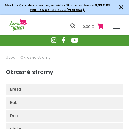
×
Machovička, delospermy, rebríčky
💚 – teraz len za 3,99 EUR!
Platí len do 13.8.2026 (vrátane).
0,00 €
Úvod
Okrasné stromy
Okrasné stromy
Breza
Buk
Dub