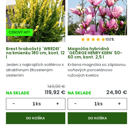
-20% Zľava
CENOVÝ HIT!
100%
Brest hrabolistý ´WREDEI´
Magnólia hybridná
na kmienku 180 cm, kont. 12
´GEORGE HENRY KERN´ 50-
l
60 cm, kont. 2,5 l
Jeden z najkrajších solitérov s
Krásna magnólia so záplavou
atraktívnym žltozeleným
voňavých porcelánovo
olistením.
ružových kvetov.
149,90 €
119,92
€
24,90
€
NA SKLADE
NA SKLADE
-
ks
+
-
ks
+
DO KOŠÍKA
DO KOŠÍKA