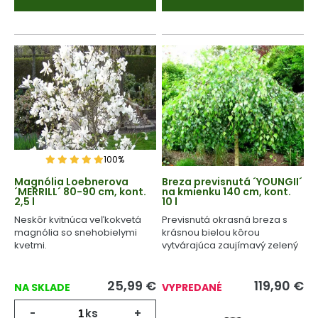
100%
Magnólia Loebnerova
Breza previsnutá ´YOUNGII´
´MERRILL´ 80-90 cm, kont.
na kmienku 140 cm, kont.
2,5 l
10 l
Neskôr kvitnúca veľkokvetá
Previsnutá okrasná breza s
magnólia so snehobielymi
krásnou bielou kôrou
kvetmi.
vytvárajúca zaujímavý zelený
dáždnik.
25,99
€
119,90
€
NA SKLADE
VYPREDANÉ
-
ks
+