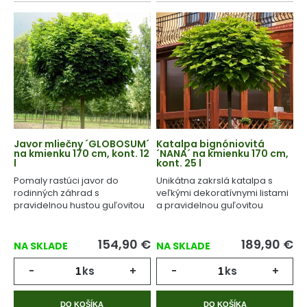
Javor mliečny ´GLOBOSUM´
Katalpa bignóniovitá
na kmienku 170 cm, kont. 12
´NANA´ na kmienku 170 cm,
l
kont. 25 l
Pomaly rastúci javor do
Unikátna zakrslá katalpa s
rodinných záhrad s
veľkými dekoratívnymi listami
pravidelnou hustou guľovitou
a pravidelnou guľovitou
korunou.
korunou.
154,90
€
189,90
€
NA SKLADE
NA SKLADE
-
ks
+
-
ks
+
DO KOŠÍKA
DO KOŠÍKA