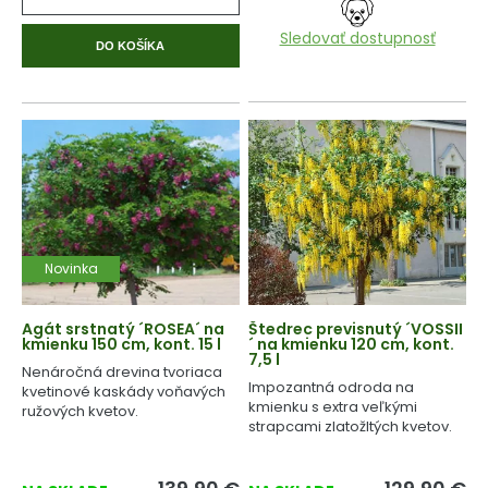
Sledovať dostupnosť
DO KOŠÍKA
Novinka
Agát srstnatý ´ROSEA´ na
Štedrec previsnutý ´VOSSII
kmienku 150 cm, kont. 15 l
´ na kmienku 120 cm, kont.
7,5 l
Nenáročná drevina tvoriaca
Impozantná odroda na
kvetinové kaskády voňavých
kmienku s extra veľkými
ružových kvetov.
strapcami zlatožltých kvetov.