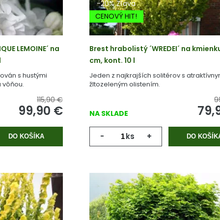
-20% Zľava
CENOVÝ HIT!
QUE LEMOINE´ na
Brest hrabolistý ´WREDEI´ na kmienk
l
cm, kont. 10 l
ován s hustými
Jeden z najkrajších solitérov s atraktívn
u vôňou.
žltozeleným olistením.
115,90 €
9
99,90
€
79,
NA SKLADE
-
ks
+
DO KOŠÍKA
DO KOŠÍK