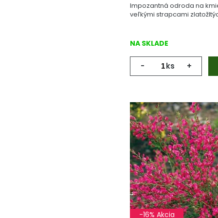
Impozantná odroda na kmie
veľkými strapcami zlatožltý
NA SKLADE
-
ks
+
-16% Akcia