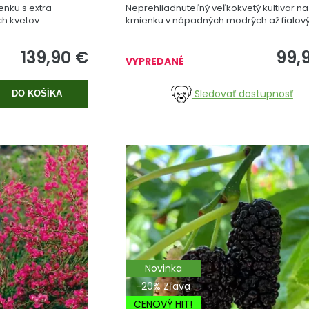
nku s extra
Neprehliadnuteľný veľkokvetý kultivar na
ch kvetov.
kmienku v nápadných modrých až fialov
tónoch.
139,90
€
99,
VYPREDANÉ
Sledovať dostupnosť
DO KOŠÍKA
Novinka
-20% Zľava
CENOVÝ HIT!