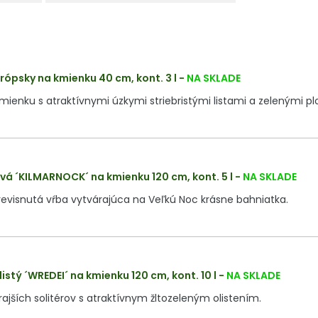
rópsky na kmienku 40 cm, kont. 3 l
-
NA SKLADE
ienku s atraktívnymi úzkymi striebristými listami a zelenými pl
vá ´KILMARNOCK´ na kmienku 120 cm, kont. 5 l
-
NA SKLADE
evisnutá vŕba vytvárajúca na Veľkú Noc krásne bahniatka.
istý ´WREDEI´ na kmienku 120 cm, kont. 10 l
-
NA SKLADE
rajších solitérov s atraktívnym žltozeleným olistením.