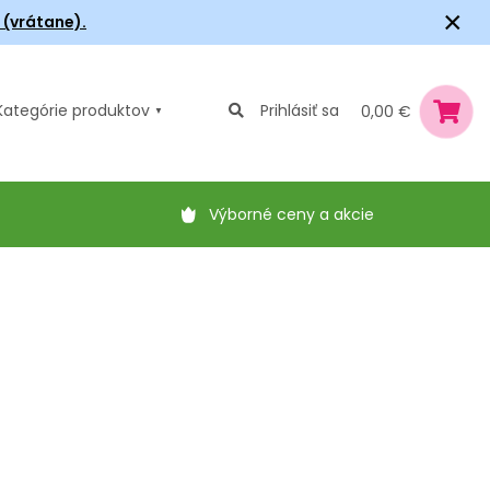
×
6 (vrátane).
Kategórie
produktov
Prihlásiť sa
0,00 €
Výborné ceny a akcie