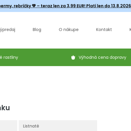
ermy, rebríčky
💚 – teraz len za 3,99 EUR! Platí len do 13.8.202
ýpredaj
Blog
O nákupe
Kontakt
é rastliny
Výhodná cena dopravy
nku
Listnaté