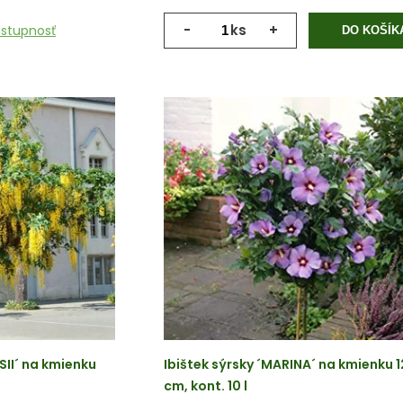
-
ks
+
ostupnosť
DO KOŠÍK
SII´ na kmienku
Ibištek sýrsky ´MARINA´ na kmienku 
cm, kont. 10 l