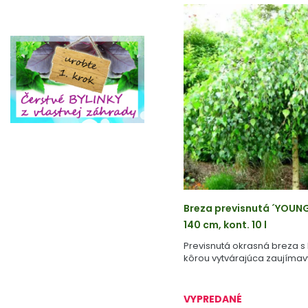
Breza previsnutá ´YOUNG
140 cm, kont. 10 l
Previsnutá okrasná breza s
kôrou vytvárajúca zaujímav
VYPREDANÉ