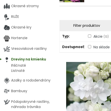
Okrasné stromy
RUŽE
Filter produktov
Okrasné kry
Typ
Akcie
(13)
Hortenzie
Dostupnosť
Na sklade
Vresoviskové rastliny
Dreviny na kmienku
Ihličnaté
Listnaté
Azalky a rododendróny
Bambusy
Pôdopokryvné rastliny,
náhrada trávnika