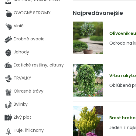
Najpredávanejšie
OVOCNÉ STROMY
Vinič
Olivovník eu
Drobné ovocie
Odroda na km
Jahody
Exotické rastliny, citrusy
Vŕba rakyto
TRVALKY
Obľúbená pr
Okrasné trávy
Bylinky
Živý plot
Brest hrabol
Jeden z najk
Tuje, ihličnany