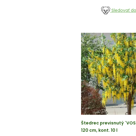
Sledovať d
Štedrec previsnutý ´VOS
120 cm, kont. 10 l