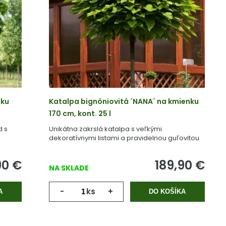
nku
Katalpa bignóniovitá ´NANA´ na kmienku
170 cm, kont. 25 l
d s
Unikátna zakrslá katalpa s veľkými
dekoratívnymi listami a pravidelnou guľovitou
korunou.
90
€
189,90
€
NA SKLADE
-
ks
+
A
DO KOŠÍKA