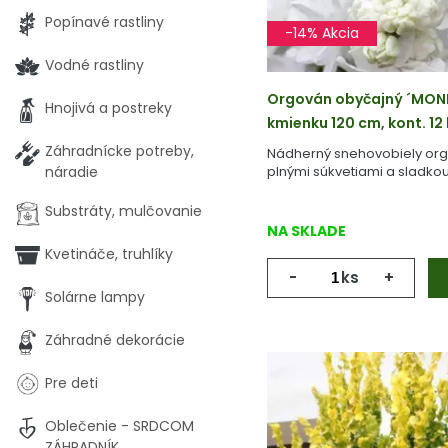
Popínavé rastliny
-14% Akcia
Vodné rastliny
Orgován obyčajný ´MONI
Hnojivá a postreky
kmienku 120 cm, kont. 12 
Záhradnícke potreby,
Nádherný snehovobiely org
náradie
plnými súkvetiami a sladko
Substráty, mulčovanie
NA SKLADE
Kvetináče, truhlíky
-
ks
+
Solárne lampy
Záhradné dekorácie
Pre deti
Oblečenie - SRDCOM
ZÁHRADNÍK