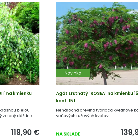
Novinka
II´ na kmienku
Agát srstnatý ´ROSEA´ na kmienku 1
kont. 15 l
 krásnou bielou
Nenáročná drevina tvoriaca kvetinové k
ý zelený dáždnik.
voňavých ružových kvetov.
119,90
€
139,
NA SKLADE