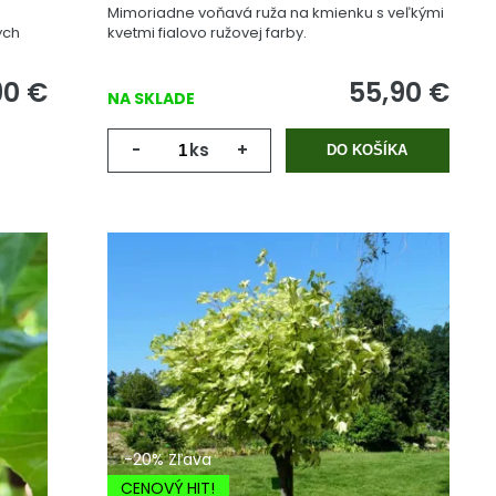
Mimoriadne voňavá ruža na kmienku s veľkými
ých
kvetmi fialovo ružovej farby.
90
€
55,90
€
NA SKLADE
-
ks
+
DO KOŠÍKA
-20% Zľava
CENOVÝ HIT!