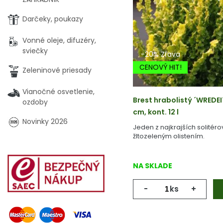
Darčeky, poukazy
Vonné oleje, difuzéry,
sviečky
-20% Zľava
CENOVÝ HIT!
Zeleninové priesady
Vianočné osvetlenie,
Brest hrabolistý ´WREDEI
ozdoby
cm, kont. 12 l
Novinky 2026
Jeden z najkrajších solitéro
žltozeleným olistením.
NA SKLADE
-
ks
+