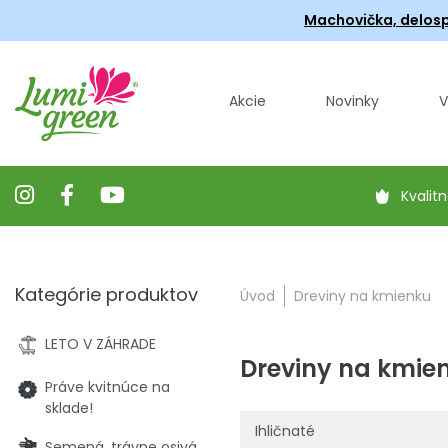
Machovička, delosp
Akcie
Novinky
V
Kvalitn
Kategórie produktov
Úvod
Dreviny na kmienku
LETO V ZÁHRADE
Dreviny na kmie
Práve kvitnúce na
sklade!
Ihličnaté
Semená, trávne osivá