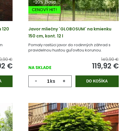
-20% Zľava
CENOVÝ HIT!
u 120
Javor mliečny ´GLOBOSUM´ na kmienku
150 cm, kont. 12 l
ym
Pomaly rastúci javor do rodinných záhrad s
pravidelnou hustou guľovitou korunou.
9,90 €
149,90 €
92
€
119,92
€
NA SKLADE
-
ks
+
A
DO KOŠÍKA