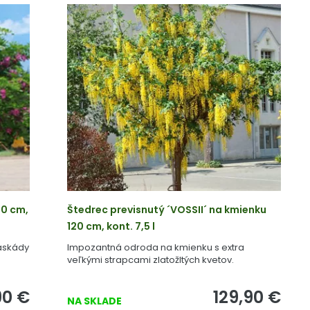
50 cm,
Štedrec previsnutý ´VOSSII´ na kmienku
120 cm, kont. 7,5 l
askády
Impozantná odroda na kmienku s extra
veľkými strapcami zlatožltých kvetov.
90
€
129,90
€
NA SKLADE