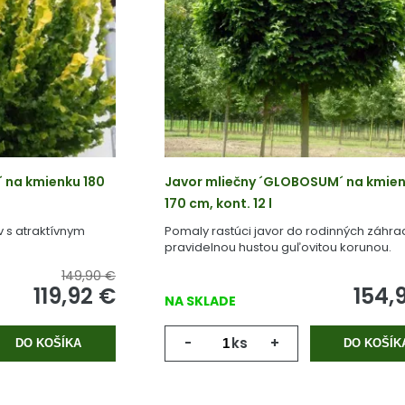
´ na kmienku 180
Javor mliečny ´GLOBOSUM´ na kmie
170 cm, kont. 12 l
v s atraktívnym
Pomaly rastúci javor do rodinných záhra
pravidelnou hustou guľovitou korunou.
149,90 €
119,92
€
154,
NA SKLADE
-
ks
+
DO KOŠÍKA
DO KOŠÍK