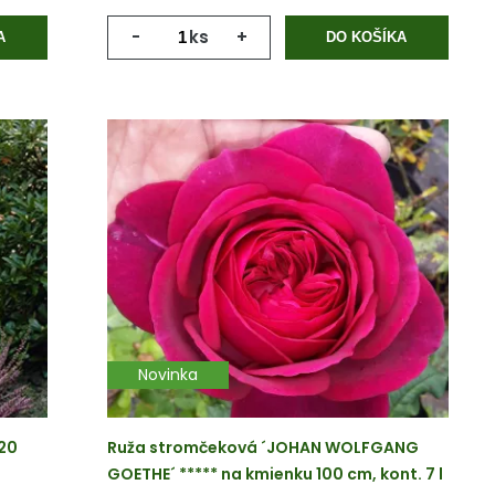
-
ks
+
A
DO KOŠÍKA
Novinka
120
Ruža stromčeková ´JOHAN WOLFGANG
GOETHE´ ***** na kmienku 100 cm, kont. 7 l