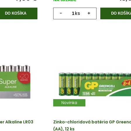
-
ks
+
DO KOŠÍKA
DO KOŠÍK
Novinka
er Alkaline LR03
Zinko-chloridová batéria GP Greenc
(AA), 12 ks