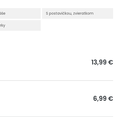
áše
S postavičkou, zvieratkom
rky
13,99 €
6,99 €