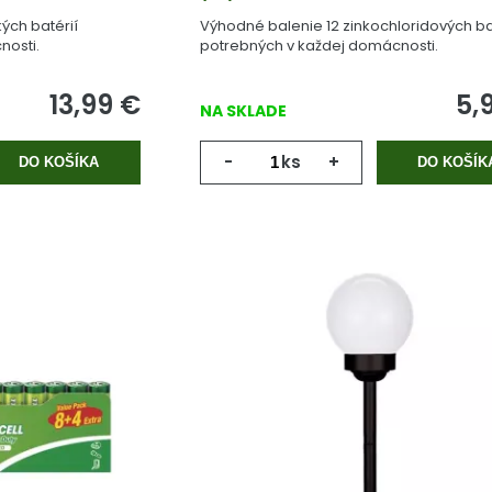
ých batérií
Výhodné balenie 12 zinkochloridových ba
nosti.
potrebných v každej domácnosti.
13,99
€
5,
NA SKLADE
-
ks
+
DO KOŠÍKA
DO KOŠÍK