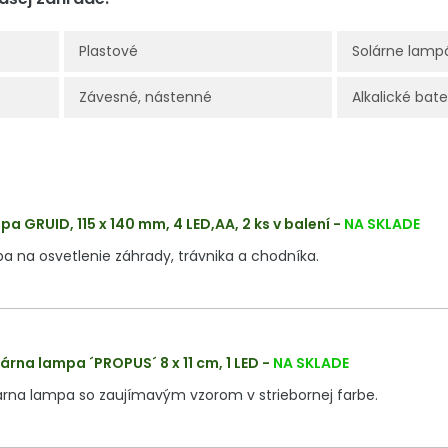
Plastové
Solárne lamp
Závesné, nástenné
Alkalické bate
a GRUID, 115 x 140 mm, 4 LED,AA, 2 ks v balení
-
NA SKLADE
a na osvetlenie záhrady, trávnika a chodníka.
árna lampa ´PROPUS´ 8 x 11 cm, 1 LED
-
NA SKLADE
árna lampa so zaujímavým vzorom v striebornej farbe.