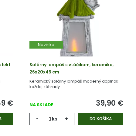
Novinka
efekt
Solárny lampáš s vtáčikom, keramika,
26x20x45 cm
j
Keramický solárny lampáš moderný doplnok
každej záhrady.
49
€
39,90
€
NA SKLADE
-
ks
+
A
DO KOŠÍKA