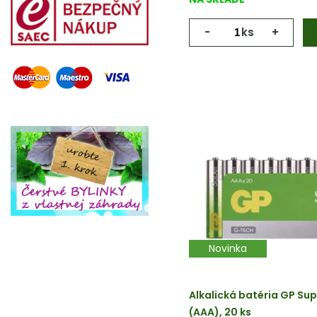
-
ks
+
Novinka
Alkalická batéria GP Sup
(AAA), 20 ks