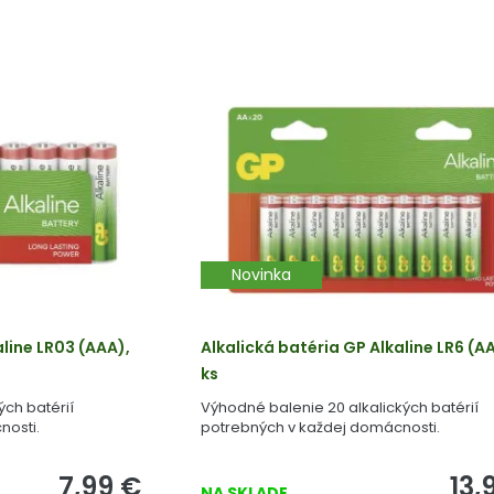
Novinka
aline LR03 (AAA),
Alkalická batéria GP Alkaline LR6 (AA
ks
ých batérií
Výhodné balenie 20 alkalických batérií
nosti.
potrebných v každej domácnosti.
7,99
€
13,
NA SKLADE