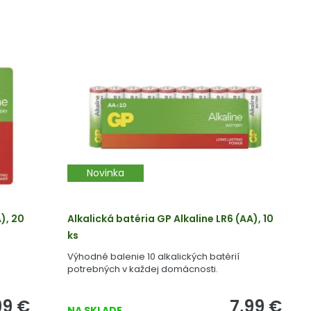
Novinka
), 20
Alkalická batéria GP Alkaline LR6 (AA), 10
ks
Výhodné balenie 10 alkalických batérií
potrebných v každej domácnosti.
99
€
7,99
€
NA SKLADE