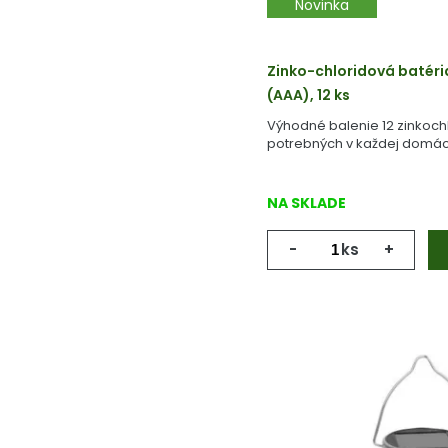
Novinka
Zinko-chloridová batéri
(AAA), 12 ks
Výhodné balenie 12 zinkochl
potrebných v každej domác
NA SKLADE
-
ks
+