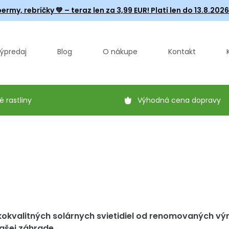
ermy, rebríčky
💚 – teraz len za 3,99 EUR! Platí len do 13.8.202
ýpredaj
Blog
O nákupe
Kontakt
é rastliny
Výhodná cena dopravy
kokvalitných solárnych svietidiel od renomovaných vý
ašej záhrade.