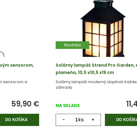
Novinka
ovým senzorom,
Solárny lampáš Strend Pro Garden, 
plameňa, 10,5 x10,5 x19 cm
m senzorom a
Solárny lampáš moderný doplnok každe
.
záhrady.
59,90
€
11,
NA SKLADE
-
ks
+
DO KOŠÍKA
DO KOŠÍK