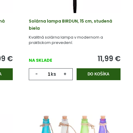
ená
Solárna lampa BIRDUN, 15 cm, studená
biela
Kvalitná solárna lampa v modernom a
praktickom prevedení.
99
€
11,99
€
NA SKLADE
-
ks
+
A
DO KOŠÍKA