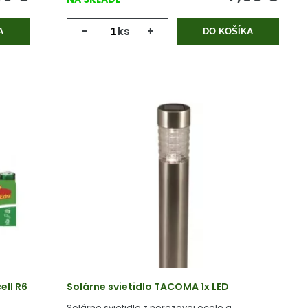
-
ks
+
A
DO KOŠÍKA
ell R6
Solárne svietidlo TACOMA 1x LED
Solárne svietidlo z nerezovej ocele a