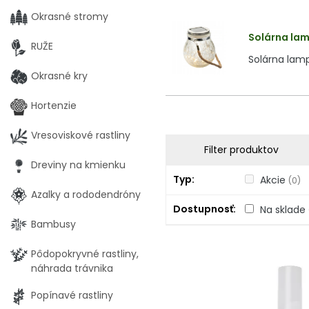
Okrasné stromy
Solárna lam
RUŽE
Solárna lam
Okrasné kry
Hortenzie
Vresoviskové rastliny
Filter produktov
Dreviny na kmienku
Typ
Akcie
(0)
Azalky a rododendróny
Dostupnosť
Na sklade
Bambusy
Pôdopokryvné rastliny,
náhrada trávnika
Popínavé rastliny