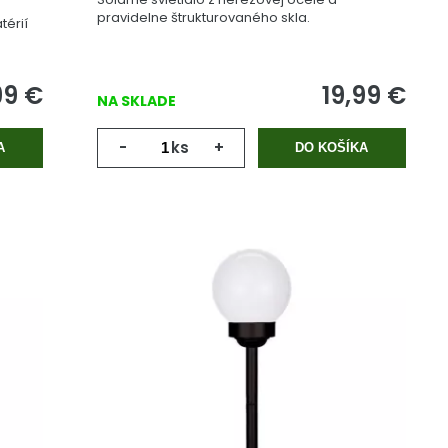
pravidelne štrukturovaného skla.
térií
99
€
19,99
€
NA SKLADE
-
ks
+
A
DO KOŠÍKA