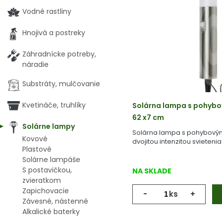
Vodné rastliny
Hnojivá a postreky
Záhradnícke potreby,
náradie
Substráty, mulčovanie
Kvetináče, truhlíky
Solárna lampa s pohyb
62 x7 cm
Solárne lampy
Solárna lampa s pohybový
Kovové
dvojitou intenzitou svietenia
Plastové
Solárne lampáše
S postavičkou,
NA SKLADE
zvieratkom
Zapichovacie
-
ks
+
Závesné, nástenné
Alkalické baterky