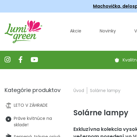
Machovička, delosp
Akcie
Novinky
V
Kvalitn
Kategórie produktov
Úvod
Solárne lampy
LETO V ZÁHRADE
Solárne lampy
Práve kvitnúce na
sklade!
Exkluzívna kolekcia vyso
večernom posedení vo V
Semená, trávne osivá