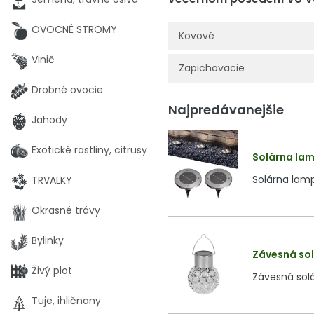
OVOCNÉ STROMY
Kovové
Vinič
Zapichovacie
Drobné ovocie
Najpredávanejšie
Jahody
Exotické rastliny, citrusy
Solárna lamp
Solárna lamp
TRVALKY
Okrasné trávy
Bylinky
Závesná sol
Živý plot
Závesná sol
Tuje, ihličnany