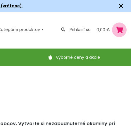
×
6 (vrátane).
Kategórie
produktov
Prihlásiť sa
0,00 €
Výborné ceny a akcie
robcov. Vytvorte si nezabudnuteľné okamihy pri