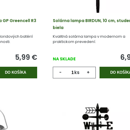
a GP Greencell R3
Solárna lampa BIRDUN, 10 cm, stud
biela
oridových batérií
Kvalitná solárna lampa v modernom a
nosti.
praktickom prevedení.
5,99
€
6,
NA SKLADE
-
ks
+
DO KOŠÍKA
DO KOŠÍK