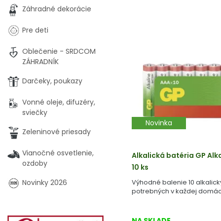
Záhradné dekorácie
Pre deti
Oblečenie - SRDCOM
ZÁHRADNÍK
Darčeky, poukazy
Vonné oleje, difuzéry,
sviečky
Novinka
Zeleninové priesady
Vianočné osvetlenie,
Alkalická batéria GP Alk
ozdoby
10 ks
Novinky 2026
Výhodné balenie 10 alkalick
potrebných v každej domác
NA SKLADE