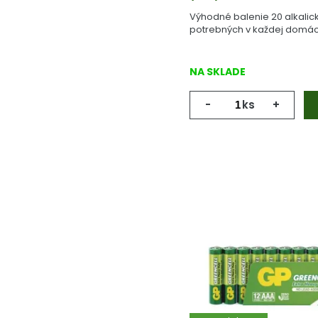
Výhodné balenie 20 alkalick
potrebných v každej domác
NA SKLADE
-
ks
+