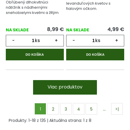
Obľúbený dlhokvitnúci
levanduľových kvetov s
nátržník s nádhernými
fialovým očkom.
snehobielymi kvetmi a žltým
očkom.
8,99
€
4,99
€
NA SKLADE
NA SKLADE
-
ks
+
-
ks
+
DO KOŠÍKA
DO KOŠÍKA
Viac produktov
…
1
2
3
4
5
>|
Produkty:
1
-
18
z
135
| Aktuálna strana:
1
z
8