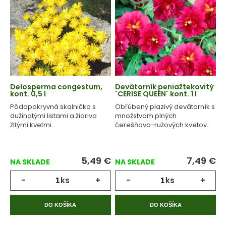
Delosperma congestum,
Devätorník peniažtekovitý
kont. 0,5 l
´CERISE QUEEN´ kont. 1 l
Pôdopokryvná skalnička s
Obľúbený plazivý devätorník s
dužinatými listami a žiarivo
množstvom plných
žltými kvetmi.
čerešňovo-ružových kvetov.
5,49
€
7,49
€
NA SKLADE
NA SKLADE
-
ks
+
-
ks
+
DO KOŠÍKA
DO KOŠÍKA