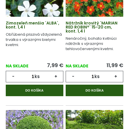
Zimozeleň menšia ´ALBA´,
Nátržník krovitý ´MARIAN
kont. 1,4 l
RED ROBIN®´ 15-20 cm,
kont. 1,4 l
Obľúbená plazivá vždyzelená
Nenáročný, bohato kvitnúci
trvalka s výraznými bielymi
nátržník s výraznými
kvetmi.
tehlovočervenými kvetmi.
7,99
€
11,99
€
NA SKLADE
NA SKLADE
-
ks
+
-
ks
+
DO KOŠÍKA
DO KOŠÍKA