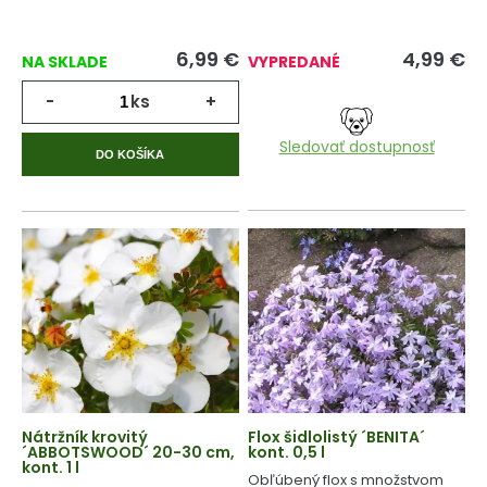
6,99
€
4,99
€
NA SKLADE
VYPREDANÉ
-
ks
+
Sledovať dostupnosť
DO KOŠÍKA
Nátržník krovitý
Flox šidlolistý ´BENITA´
´ABBOTSWOOD´ 20-30 cm,
kont. 0,5 l
kont. 1 l
Obľúbený flox s množstvom