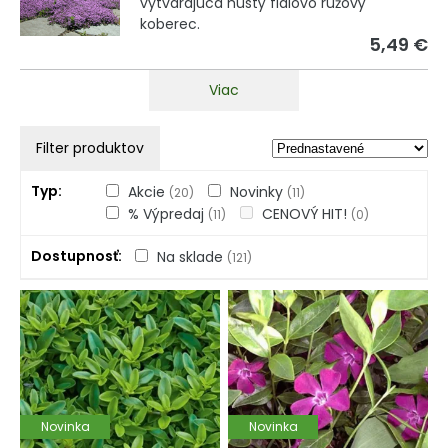
vytvárajúca hustý fialovo ružový
koberec.
5,49 €
Viac
Filter produktov
Typ
Akcie
Novinky
(20)
(11)
% Výpredaj
CENOVÝ HIT!
(11)
(0)
Dostupnosť
Na sklade
(121)
Novinka
Novinka