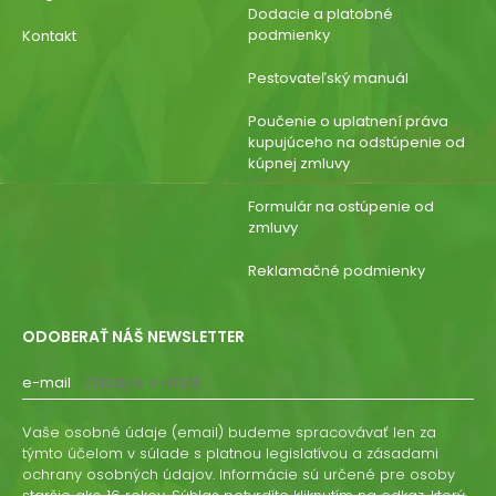
Dodacie a platobné
podmienky
Kontakt
Pestovateľský manuál
Poučenie o uplatnení práva
kupujúceho na odstúpenie od
kúpnej zmluvy
Formulár na ostúpenie od
zmluvy
Reklamačné podmienky
ODOBERAŤ NÁŠ NEWSLETTER
e-mail
Vaše osobné údaje (email) budeme spracovávať len za
týmto účelom v súlade s platnou legislatívou a zásadami
ochrany osobných údajov. Informácie sú určené pre osoby
staršie ako 16 rokov. Súhlas potvrdíte kliknutím na odkaz, ktorý