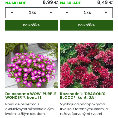
8,99
€
8,49
€
NA SKLADE
NA SKLADE
-
ks
+
-
ks
+
DO KOŠÍKA
DO KOŠÍKA
Delosperma WOW ´PURPLE
Rozchodník ´DRAGON´S
WONDER´®, kont. 1 l
BLOOD®´ kont. 0,5 l
Nová delosperma s
Vynikajúca pôdopokryvná
exkluzívnymi ružovofialovými
trvalka s farebnými listami a
kvetmi a žltým stredom.
ružovočervenými kvetmi.