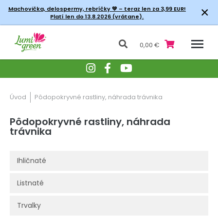
×
Machovička, delospermy, rebríčky
💚 – teraz len za 3,99 EUR!
Platí len do 13.8.2026 (vrátane).
0,00 €
Úvod
Pôdopokryvné rastliny, náhrada trávnika
Pôdopokryvné rastliny, náhrada
trávnika
Ihličnaté
Listnaté
Trvalky