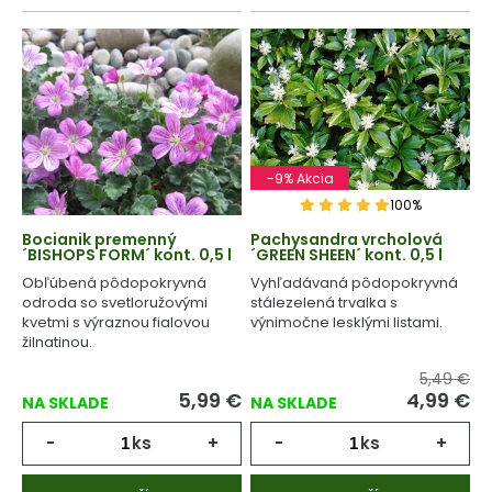
-9% Akcia
100%
Bocianik premenný
Pachysandra vrcholová
´BISHOPS FORM´ kont. 0,5 l
´GREEN SHEEN´ kont. 0,5 l
Obľúbená pôdopokryvná
Vyhľadávaná pôdopokryvná
odroda so svetloružovými
stálezelená trvalka s
kvetmi s výraznou fialovou
výnimočne lesklými listami.
žilnatinou.
5,49 €
5,99
€
4,99
€
NA SKLADE
NA SKLADE
-
ks
+
-
ks
+