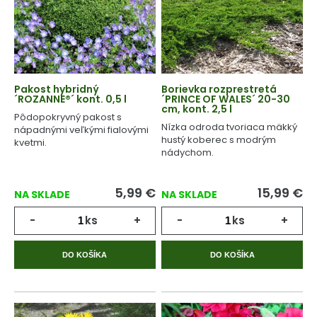
Pakost hybridný
Borievka rozprestretá
´ROZANNE®´ kont. 0,5 l
´PRINCE OF WALES´ 20-30
cm, kont. 2,5 l
Pôdopokryvný pakost s
Nízka odroda tvoriaca mäkký
nápadnými veľkými fialovými
hustý koberec s modrým
kvetmi.
nádychom.
5,99
€
15,99
€
NA SKLADE
NA SKLADE
-
ks
+
-
ks
+
DO KOŠÍKA
DO KOŠÍKA