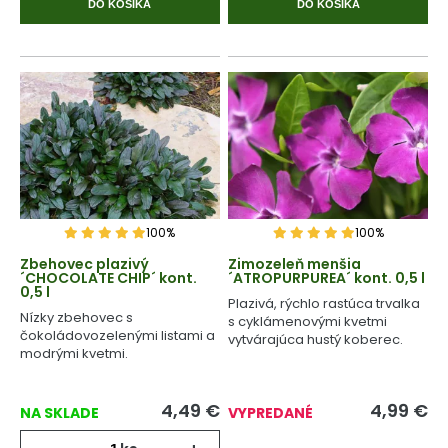
DO KOŠÍKA
DO KOŠÍKA
100%
100%
Zbehovec plazivý
Zimozeleň menšia
´CHOCOLATE CHIP´ kont.
´ATROPURPUREA´ kont. 0,5 l
0,5 l
Plazivá, rýchlo rastúca trvalka
Nízky zbehovec s
s cyklámenovými kvetmi
čokoládovozelenými listami a
vytvárajúca hustý koberec.
modrými kvetmi.
4,49
€
4,99
€
NA SKLADE
VYPREDANÉ