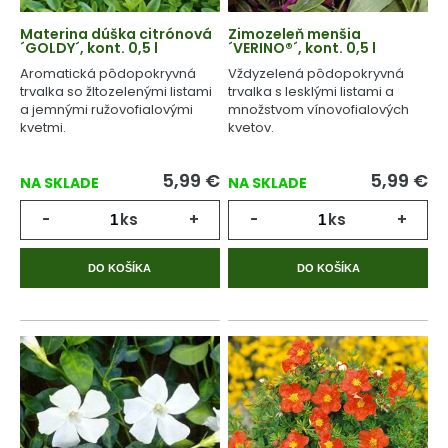
Materina dúška citrónová
Zimozeleň menšia
´GOLDY´, kont. 0,5 l
´VERINO®´, kont. 0,5 l
Aromatická pôdopokryvná
Vždyzelená pôdopokryvná
trvalka so žltozelenými listami
trvalka s lesklými listami a
a jemnými ružovofialovými
množstvom vínovofialových
kvetmi.
kvetov.
5,99
€
5,99
€
NA SKLADE
NA SKLADE
-
ks
+
-
ks
+
DO KOŠÍKA
DO KOŠÍKA