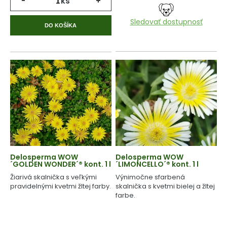
-
ks
+
Sledovať dostupnosť
DO KOŠÍKA
Delosperma WOW
Delosperma WOW
´GOLDEN WONDER´® kont. 1 l
´LIMONCELLO´® kont. 1 l
Žiarivá skalnička s veľkými
Výnimočne sfarbená
pravidelnými kvetmi žltej farby.
skalnička s kvetmi bielej a žltej
farbe.