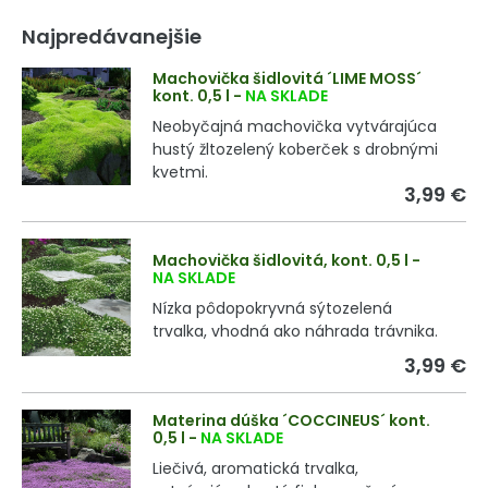
Najpredávanejšie
Machovička šidlovitá ´LIME MOSS´
kont. 0,5 l
-
NA SKLADE
Neobyčajná machovička vytvárajúca
hustý žltozelený koberček s drobnými
kvetmi.
3,99 €
Machovička šidlovitá, kont. 0,5 l
-
NA SKLADE
Nízka pôdopokryvná sýtozelená
trvalka, vhodná ako náhrada trávnika.
3,99 €
Materina dúška ´COCCINEUS´ kont.
0,5 l
-
NA SKLADE
Liečivá, aromatická trvalka,