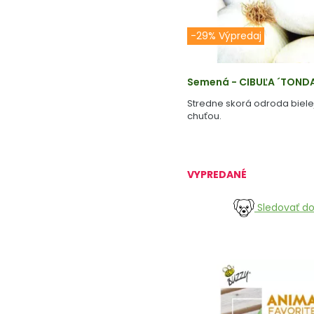
-29% Výpredaj
Semená - CIBUĽA ´TOND
Stredne skorá odroda biele
chuťou.
VYPREDANÉ
Sledovať d