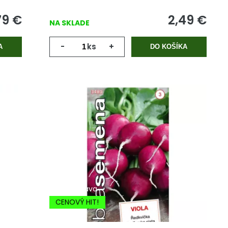
79
€
2,49
€
NA SKLADE
-
ks
+
A
DO KOŠÍKA
-20% Zľava
CENOVÝ HIT!