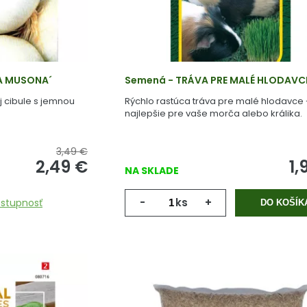
A MUSONA´
Semená - TRÁVA PRE MALÉ HLODAVC
j cibule s jemnou
Rýchlo rastúca tráva pre malé hlodavce 
najlepšie pre vaše morča alebo králika.
3,49 €
2,49
€
1,
NA SKLADE
-
ks
+
ostupnosť
DO KOŠÍK