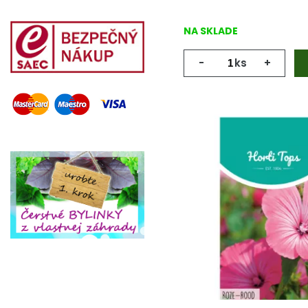
NA SKLADE
-
ks
+