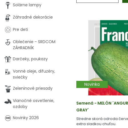
Solárne lampy
Záhradné dekorácie
Pre deti
Oblečenie - SRDCOM
ZÁHRADNÍK
Darčeky, poukazy
Vonné oleje, difuzéry,
sviečky
Novinka
Zeleninové priesady
Vianočné osvetlenie,
Semená - MELÓN ´ANGUR
ozdoby
GRAY´
Novinky 2026
Stredne skorá odroda čer
extra sladkou chuťou.