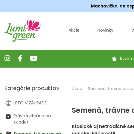
Machovička, delosp
Akcie
Novinky
V
Kvalitn
Kategórie produktov
Úvod
Semená, trávne osivá
LETO V ZÁHRADE
Semená, trávne 
Práve kvitnúce na
sklade!
Klasické aj netradičné se
vysokej klíčivosti!
Semená, trávne osivá