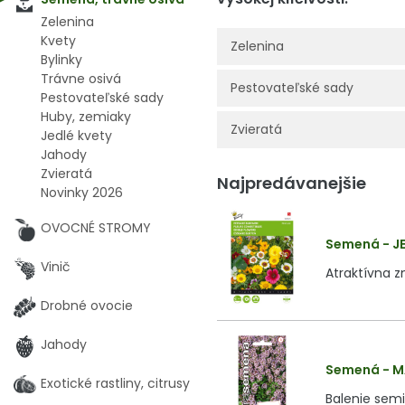
Zelenina
Kvety
Zelenina
Bylinky
Trávne osivá
Pestovateľské sady
Pestovateľské sady
Huby, zemiaky
Zvieratá
Jedlé kvety
Jahody
Zvieratá
Najpredávanejšie
Novinky 2026
OVOCNÉ STROMY
Semená - JE
Vinič
Atraktívna z
Drobné ovocie
Jahody
Semená - M
Exotické rastliny, citrusy
Balenie semi