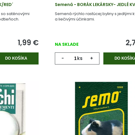
K/RED´
Semená - BORÁK LEKÁRSKY- JEDLÉ K
y so saténovými
Semená rýchlo rastúcej byliny s jedlými 
odtieňoch.
a liečivými účinkami.
1,99
€
2,
NA SKLADE
-
ks
+
DO KOŠÍKA
DO KOŠÍK