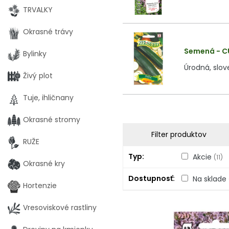
TRVALKY
Okrasné trávy
Semená - C
Bylinky
Úrodná, slo
Živý plot
Tuje, ihličnany
Okrasné stromy
Filter produktov
RUŽE
Typ
Akcie
(11)
Okrasné kry
Dostupnosť
Na sklade
Hortenzie
Vresoviskové rastliny