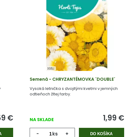
Semená - CHRYZANTÉMOVKA ´DOUBLE´
v
Vysoká letnička s dvojitými kvetmi v jemných
odtieňoch žltej farby.
59
€
1,99
€
NA SKLADE
-
ks
+
A
DO KOŠÍKA