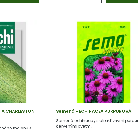
IA CHARLESTON
Semená - ECHINACEA PURPUROVÁ
Semená echinacey s atraktívnymi purpu
červenými kvetmi.
veného melónu s