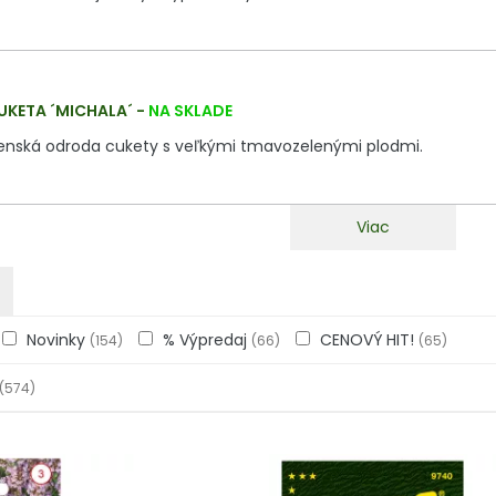
UKETA ´MICHALA´
-
NA SKLADE
venská odroda cukety s veľkými tmavozelenými plodmi.
Viac
Novinky
% Výpredaj
CENOVÝ HIT!
(154)
(66)
(65)
(574)