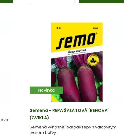
Novinka
Semená - REPA ŠALÁTOVÁ ´RENOVA´
(CVIKLA)
rovo
Semená výnosnej odrody repy s valcovitým
tvarom buľvy.