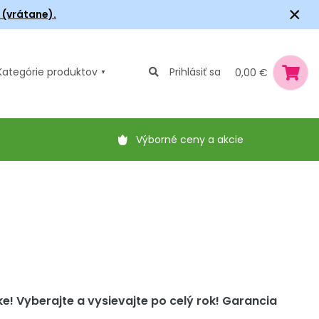
×
6 (vrátane).
Kategórie
produktov
Prihlásiť sa
0,00 €
Výborné ceny a akcie
ke! Vyberajte a vysievajte po celý rok! Garancia