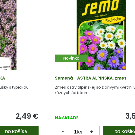
Novinka
KA
Semená - ASTRA ALPÍNSKA, zmes
úšky s typickou
Zmes astry alpínskej so žiarivými kvetmi 
rôznych farbách.
2,49
€
3,
NA SKLADE
-
ks
+
DO KOŠÍKA
DO KOŠÍK