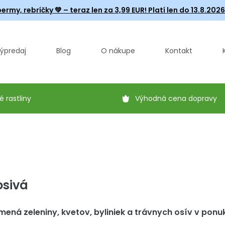
ermy, rebríčky
💚 – teraz len za 3,99 EUR! Platí len do 13.8.202
ýpredaj
Blog
O nákupe
Kontakt
é rastliny
Výhodná cena dopravy
osivá
mená zeleniny, kvetov, byliniek a trávnych osív v ponu