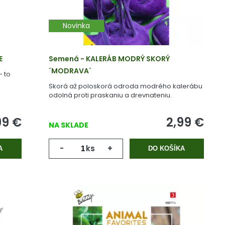
Novinka
E
Semená - KALERÁB MODRÝ SKORÝ
´MODRAVA´
- to
Skorá až poloskorá odroda modrého kalerábu
odolná proti praskaniu a drevnateniu.
99
€
2,99
€
NA SKLADE
-
ks
+
A
DO KOŠÍKA