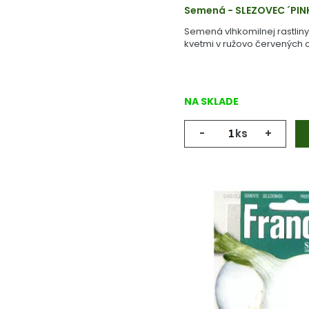
Semená - SLEZOVEC ´PIN
Semená vlhkomilnej rastlin
kvetmi v ružovo červených 
NA SKLADE
-
ks
+