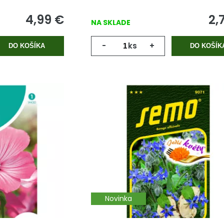
4,99
€
2,
NA SKLADE
-
ks
+
DO KOŠÍKA
DO KOŠÍK
Novinka