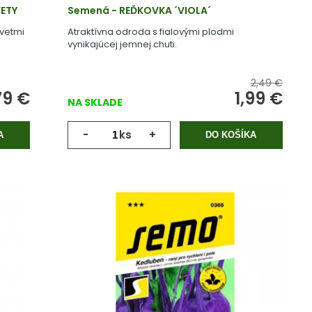
VETY
Semená - REĎKOVKA ´VIOLA´
kvetmi
Atraktívna odroda s fialovými plodmi
vynikajúcej jemnej chuti.
2,49 €
79
€
1,99
€
NA SKLADE
-
ks
+
A
DO KOŠÍKA