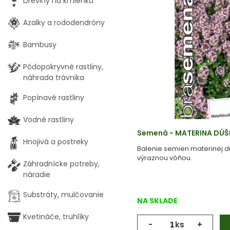
Dreviny na kmienku
Azalky a rododendróny
Bambusy
Pôdopokryvné rastliny,
náhrada trávnika
Popínavé rastliny
Vodné rastliny
Semená - MATERINA DÚŠ
Hnojivá a postreky
Balenie semien materinej d
výraznou vôňou.
Záhradnícke potreby,
náradie
Substráty, mulčovanie
NA SKLADE
Kvetináče, truhlíky
-
ks
+