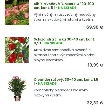
Albízia voňavá ´OMBRELLA´ 90-100
cm, kont. 5 l
-
NA SKLADE
Výnimočný mrazuvzdorný hodvábny
strom s exotickými listami a kvetmi.
69,90 €
Schizandra čínska 30-40 cm, kont.
0,5 l
-
NA SKLADE
Atraktívna samoopelivá ovocná a
okrasná liana s výnimočnými plodmi
plnými vitamínov.
13,99 €
Oleander ružový, 30-40 cm, kont. 1,5
l
-
NA SKLADE
Romantický oleander s krásnymi
ružovými kvetmi.
22,32 €