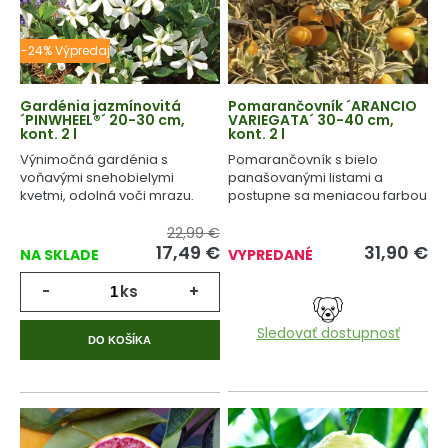
-24% Výpredaj
Gardénia jazmínovitá
Pomarančovník ´ARANCIO
´PINWHEEL®´ 20-30 cm,
VARIEGATA´ 30-40 cm,
kont. 2 l
kont. 2 l
Výnimočná gardénia s
Pomarančovník s bielo
voňavými snehobielymi
panašovanými listami a
kvetmi, odolná voči mrazu.
postupne sa meniacou farbou
plodov.
22,99 €
17,49
€
31,90
€
NA SKLADE
VYPREDANÉ
-
ks
+
Sledovať dostupnosť
DO KOŠÍKA