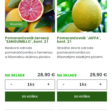
Novinka
Pomarančovník červený
Pomarančovník ´JAFFA´,
´SANGUINELLO´, kont. 2 l
kont. 2 l
Neskorá odroda
Stredne skorá odroda
pomarančovníka s červenou
pomarančovníka so
a šťavnatou dužinou plodov.
šťavnatými sladkými plodmi.
28,90
€
29,90
€
NA SKLADE
NA SKLADE
-
ks
+
-
ks
+
DO KOŠÍKA
DO KOŠÍKA