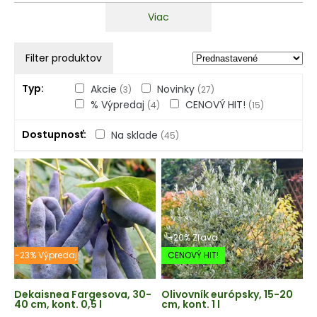
Viac
Filter produktov
Typ
Akcie
Novinky
(3)
(27)
% Výpredaj
CENOVÝ HIT!
(4)
(15)
Dostupnosť
Na sklade
(45)
-20% Zľava
-23% Výpredaj
CENOVÝ HIT!
Dekaisnea Fargesova, 30-
Olivovník európsky, 15-20
40 cm, kont. 0,5 l
cm, kont. 1 l