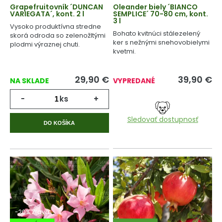
Grapefruitovník ´DUNCAN
Oleander biely ´BIANCO
VARIEGATA´, kont. 2 l
SEMPLICE´ 70-80 cm, kont.
3 l
Vysoko produktívna stredne
Bohato kvitnúci stálezelený
skorá odroda so zelenožltými
ker s nežnými snehovobielymi
plodmi výraznej chuti.
kvetmi.
29,90
€
39,90
€
NA SKLADE
VYPREDANÉ
-
ks
+
Sledovať dostupnosť
DO KOŠÍKA
-20% Zľava