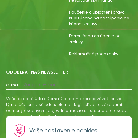
Pestovateľský manuál
Poučenie o uplatnení práva
kupujúceho na odstúpenie od
kúpnej zmluvy
Formulár na ostúpenie od
zmluvy
Reklamačné podmienky
ODOBERAŤ NÁŠ NEWSLETTER
e-mail
Vaše osobné údaje (email) budeme spracovávať len za
týmto účelom v súlade s platnou legislatívou a zásadami
ochrany osobných údajov. Informácie sú určené pre osoby
staršie ako 16 rokov. Súhlas potvrdíte kliknutím na odkaz, ktorý
vám pošleme na váš email. Súhlas môžete kedykoľvek
odvolať písomne, emailom alebo kliknutím na odkaz z
Vaše nastavenie cookies
ktoréhokoľvek informačného emailu.