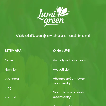
Váš obľúbený e-shop s rastlinami
SITEMAPA
O NÁKUPE
Akcie
Výhody nákupu u nás
Novinky
Vysvetlivky
Výpredaj
Všeobecné zmluvné
podmienky
Blog
Dodacie a platobné
podmienky
Kontakt