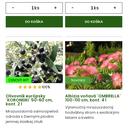
-
ks
+
-
ks
+
DO KOŠÍKA
DO KOŠÍKA
-20% Zľava
CENOVÝ HIT!
Novinka
100%
Olivovník európsky
Albízia voňavá ´OMBRELLA´
´KORONEIKI´ 50-60 cm,
100-110 cm, kont. 4 l
kont. 2 l
Výnimočný mrazuvzdorný
Mrazuvzdorná samoopelivá
hodvábny strom s exotickými
odroda s čiernymi plodmi
listami a kvetmi.
jemnej sladkej chuti.