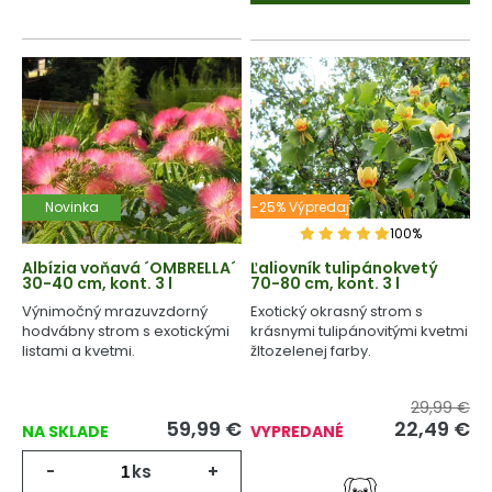
Novinka
-25% Výpredaj
100%
Albízia voňavá ´OMBRELLA´
Ľaliovník tulipánokvetý
30-40 cm, kont. 3 l
70-80 cm, kont. 3 l
Výnimočný mrazuvzdorný
Exotický okrasný strom s
hodvábny strom s exotickými
krásnymi tulipánovitými kvetmi
listami a kvetmi.
žltozelenej farby.
29,99 €
59,99
€
22,49
€
NA SKLADE
VYPREDANÉ
-
ks
+