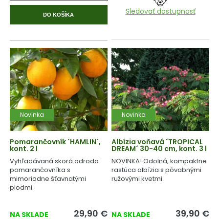
Sledovať dostupnosť
DO KOŠÍKA
Novinka
Novinka
Pomarančovník ´HAMLIN´,
Albízia voňavá ´TROPICAL
kont. 2 l
DREAM´ 30-40 cm, kont. 3 l
Vyhľadávaná skorá odroda
NOVINKA! Odolná, kompaktne
pomarančovníka s
rastúca albízia s pôvabnými
mimoriadne šťavnatými
ružovými kvetmi.
plodmi.
29,90
€
39,90
€
NA SKLADE
NA SKLADE