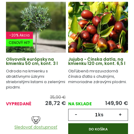
-20% Akcia
CENOVÝ HIT!
Olivovník európsky na
Jujuba - Čínska datla, na
kmienku 50 cm, kont. 3 l
kmienku 120 cm, kont. 6,5 l
Odroda na kmienku s
Obľúbená mrazuvzdorná
atraktívnymi úzkymi
čínska ďatla s chutnými,
striebristými listami a zelenými
mimoriadne zdravými plodmi.
plodmi.
35,90 €
28,72
€
149,90
€
VYPREDANÉ
NA SKLADE
-
ks
+
Sledovať dostupnosť
DO KOŠÍKA