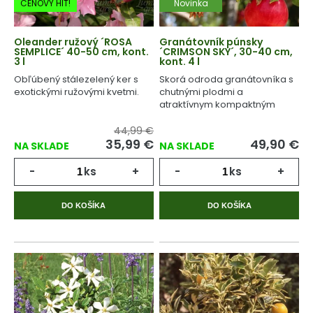
CENOVÝ HIT!
Novinka
Oleander ružový ´ROSA
Granátovník púnsky
SEMPLICE´ 40-50 cm, kont.
´CRIMSON SKY´, 30-40 cm,
3 l
kont. 4 l
Obľúbený stálezelený ker s
Skorá odroda granátovníka s
exotickými ružovými kvetmi.
chutnými plodmi a
atraktívnym kompaktným
vzhľadom.
44,99 €
35,99
€
49,90
€
NA SKLADE
NA SKLADE
-
ks
+
-
ks
+
DO KOŠÍKA
DO KOŠÍKA