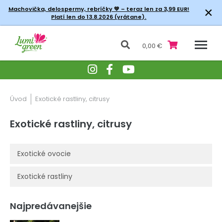
×
Machovička, delospermy, rebríčky
💚 – teraz len za 3,99 EUR!
Platí len do 13.8.2026 (vrátane).
0,00 €
Úvod
Exotické rastliny, citrusy
Exotické rastliny, citrusy
Exotické ovocie
Exotické rastliny
Najpredávanejšie