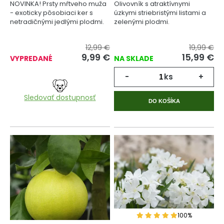
NOVINKA! Prsty mŕtveho muža
Olivovník s atraktívnymi
- exoticky pôsobiaci ker s
úzkymi striebristými listami a
netradičnými jedlými plodmi.
zelenými plodmi.
12,99 €
19,99 €
9,99
€
15,99
€
VYPREDANÉ
NA SKLADE
-
ks
+
Sledovať dostupnosť
DO KOŠÍKA
100%