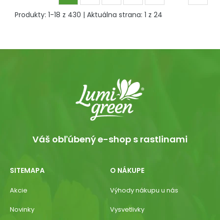
Produkty:
1
-
18
z
430
| Aktuálna strana:
1
z
24
Váš obľúbený e-shop s rastlinami
SITEMAPA
O NÁKUPE
Akcie
Výhody nákupu u nás
Novinky
Vysvetlivky