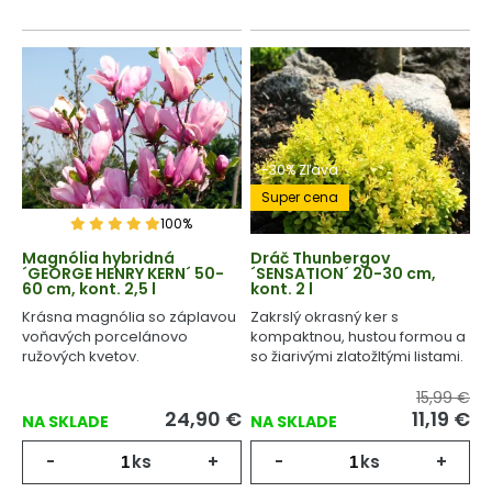
-30% Zľava
Super cena
100%
Magnólia hybridná
Dráč Thunbergov
´GEORGE HENRY KERN´ 50-
´SENSATION´ 20-30 cm,
60 cm, kont. 2,5 l
kont. 2 l
Krásna magnólia so záplavou
Zakrslý okrasný ker s
voňavých porcelánovo
kompaktnou, hustou formou a
ružových kvetov.
so žiarivými zlatožltými listami.
15,99 €
24,90
€
11,19
€
NA SKLADE
NA SKLADE
-
ks
+
-
ks
+