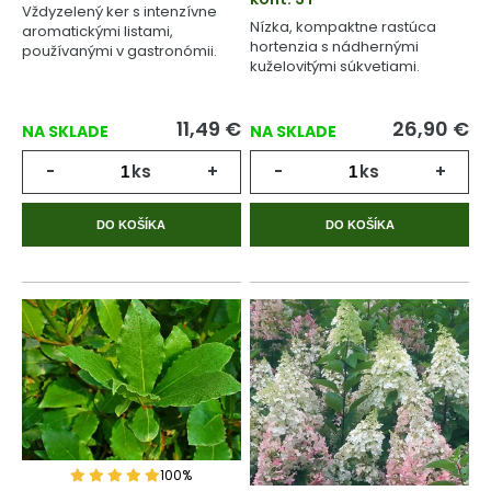
Vždyzelený ker s intenzívne
Nízka, kompaktne rastúca
aromatickými listami,
hortenzia s nádhernými
používanými v gastronómii.
kuželovitými súkvetiami.
11,49
€
26,90
€
NA SKLADE
NA SKLADE
-
ks
+
-
ks
+
DO KOŠÍKA
DO KOŠÍKA
100%