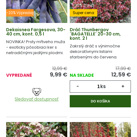
-30% Zľava
-23% Výpredaj
Super cena
Dekaisnea Fargesova, 30-
Dráč Thunbergov
40 cm, kont. 0,5 l
´BAGATELLE´ 20-30 cm,
kont. 2 l
NOVINKA! Prsty mŕtveho muža
Zakrslý dráč s výnimočne
- exoticky pôsobiaci ker s
dekoratívnymi listami
netradičnými jedlými plodmi.
sfarbenými do červena.
12,99 €
17,99 €
9,99
€
12,59
€
VYPREDANÉ
NA SKLADE
-
ks
+
Sledovať dostupnosť
DO KOŠÍKA