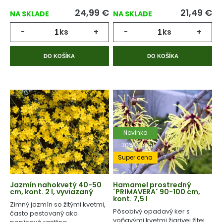
24,99
€
21,49
€
NA SKLADE
NA SKLADE
-
ks
+
-
ks
+
DO KOŠÍKA
DO KOŠÍKA
Novinka
-30% Zľava
Super cena
Jazmín nahokvetý 40-50
Hamamel prostredný
cm, kont. 2 l, vyviazaný
´PRIMAVERA´ 90-100 cm,
kont. 7,5 l
Zimný jazmín so žltými kvetmi,
Pôsobivý opadavý ker s
často pestovaný ako
voňavými kvetmi žiarivej žltej