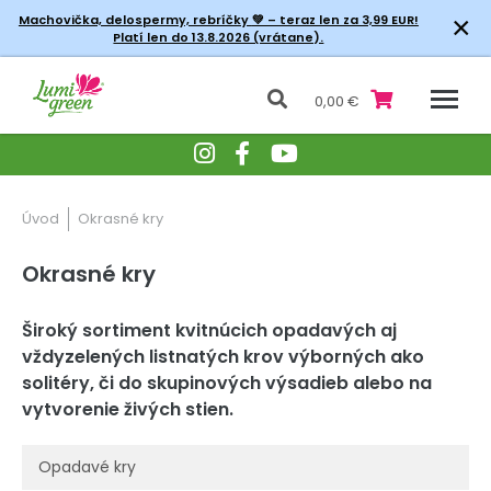
×
Machovička, delospermy, rebríčky
💚 – teraz len za 3,99 EUR!
Platí len do 13.8.2026 (vrátane).
0,00 €
Úvod
Okrasné kry
Okrasné kry
Široký sortiment kvitnúcich opadavých aj
vždyzelených listnatých krov výborných ako
solitéry, či do skupinových výsadieb alebo na
vytvorenie živých stien.
Opadavé kry