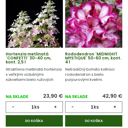
Hortenzia metlinatá
Rododendron ´MIDNIGHT
´CONFETTI´ 30-40 cm,
MYSTIQUE´ 50-60 cm, kont.
kont. 2,5 l
4 l
Atraktívna metlinatá hortenzia
Netradičný bohato kvitnúci
s veľkými vzdušnými
rododendron s bielo
súkvetiami bielo ružových
purpurovými kvetmi.
kvetov.
23,90
€
42,90
€
NA SKLADE
NA SKLADE
-
ks
+
-
ks
+
DO KOŠÍKA
DO KOŠÍKA