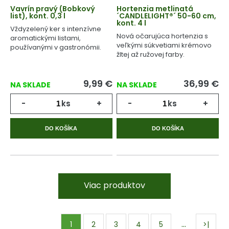
Vavrín pravý (Bobkový
Hortenzia metlinatá
list), kont. 0,3 l
´CANDLELIGHT®´ 50-60 cm,
kont. 4 l
Vždyzelený ker s intenzívne
Nová očarujúca hortenzia s
aromatickými listami,
veľkými súkvetiami krémovo
používanými v gastronómii.
žltej až ružovej farby.
9,99
€
36,99
€
NA SKLADE
NA SKLADE
-
ks
+
-
ks
+
DO KOŠÍKA
DO KOŠÍKA
Viac produktov
…
1
2
3
4
5
>|