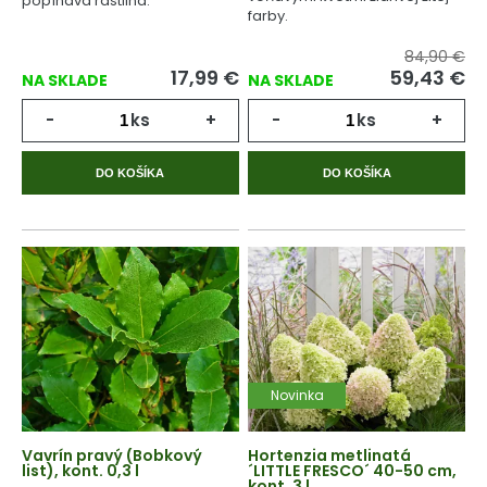
popínavá rastlina.
farby.
84,90 €
17,99
€
59,43
€
NA SKLADE
NA SKLADE
-
ks
+
-
ks
+
DO KOŠÍKA
DO KOŠÍKA
Novinka
Vavrín pravý (Bobkový
Hortenzia metlinatá
list), kont. 0,3 l
´LITTLE FRESCO´ 40-50 cm,
kont. 3 l