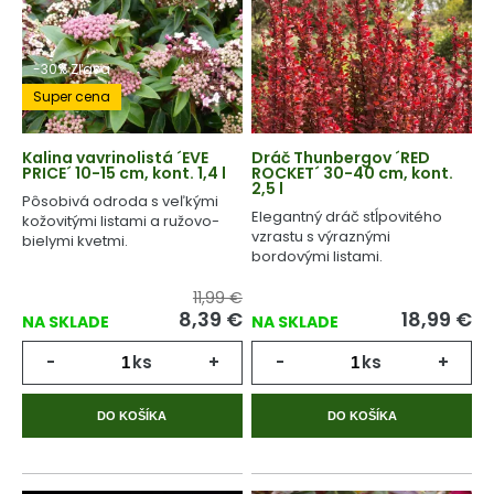
-30% Zľava
Super cena
Kalina vavrinolistá ´EVE
Dráč Thunbergov ´RED
PRICE´ 10-15 cm, kont. 1,4 l
ROCKET´ 30-40 cm, kont.
2,5 l
Pôsobivá odroda s veľkými
Elegantný dráč stĺpovitého
kožovitými listami a ružovo-
vzrastu s výraznými
bielymi kvetmi.
bordovými listami.
11,99 €
8,39
€
18,99
€
NA SKLADE
NA SKLADE
-
ks
+
-
ks
+
DO KOŠÍKA
DO KOŠÍKA