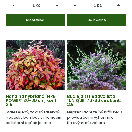
-
ks
+
-
ks
+
DO KOŠÍKA
DO KOŠÍKA
Nandina hybridná ´FIRE
Budleja striedavolistá
POWER´ 20-30 cm, kont.
´UNIQUE´ 70-80 cm, kont.
2,5 l
2,5 l
Stálezelený, zakrslý farebný
Neprehliadnuteľný nižší ker s
nebeský bambus s meniacimi
prevísajúcimi výhonmi a
sa listami počas jesene.
fialovými súkvetiami.