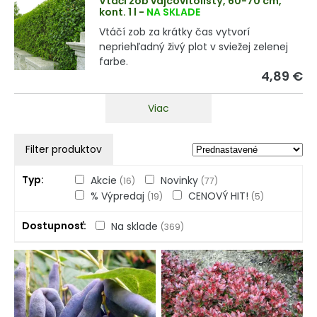
Vtáčí zob vajcovitolistý, 60-70 cm,
kont. 1 l
-
NA SKLADE
Vtáčí zob za krátky čas vytvorí
nepriehľadný živý plot v sviežej zelenej
farbe.
4,89 €
Viac
Filter produktov
Typ
Akcie
Novinky
(16)
(77)
% Výpredaj
CENOVÝ HIT!
(19)
(5)
Dostupnosť
Na sklade
(369)