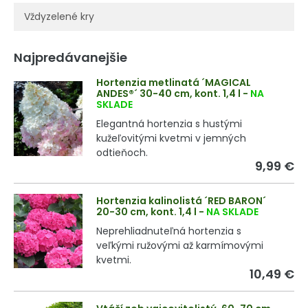
Vždyzelené kry
Najpredávanejšie
Hortenzia metlinatá ´MAGICAL
ANDES®´ 30-40 cm, kont. 1,4 l
-
NA
SKLADE
Elegantná hortenzia s hustými
kužeľovitými kvetmi v jemných
odtieňoch.
9,99 €
Hortenzia kalinolistá ´RED BARON´
20-30 cm, kont. 1,4 l
-
NA SKLADE
Neprehliadnuteľná hortenzia s
veľkými ružovými až karmímovými
kvetmi.
10,49 €