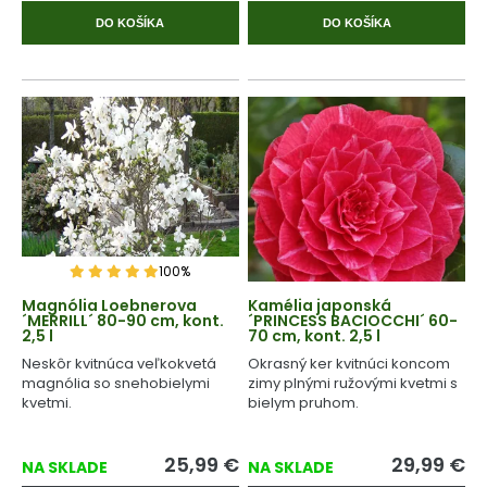
DO KOŠÍKA
DO KOŠÍKA
100%
Magnólia Loebnerova
Kamélia japonská
´MERRILL´ 80-90 cm, kont.
´PRINCESS BACIOCCHI´ 60-
2,5 l
70 cm, kont. 2,5 l
Neskôr kvitnúca veľkokvetá
Okrasný ker kvitnúci koncom
magnólia so snehobielymi
zimy plnými ružovými kvetmi s
kvetmi.
bielym pruhom.
25,99
€
29,99
€
NA SKLADE
NA SKLADE