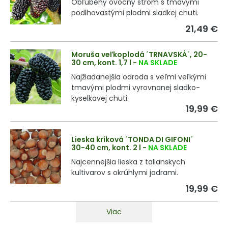
Obľúbený ovocný strom s tmavými
podlhovastými plodmi sladkej chuti.
21,49 €
Moruša veľkoplodá ´TRNAVSKÁ´, 20-
30 cm, kont. 1,7 l
-
NA SKLADE
Najžiadanejšia odroda s veľmi veľkými
tmavými plodmi vyrovnanej sladko-
kyselkavej chuti.
19,99 €
Lieska kríková ´TONDA DI GIFONI´
30-40 cm, kont. 2 l
-
NA SKLADE
Najcennejšia lieska z talianskych
kultivarov s okrúhlymi jadrami.
19,99 €
Viac