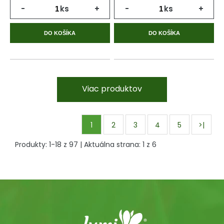
-
ks
+
-
ks
+
DO KOŠÍKA
DO KOŠÍKA
Viac produktov
1
2
3
4
5
>|
Produkty:
1
-
18
z
97
| Aktuálna strana:
1
z
6