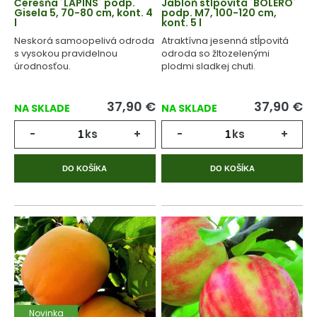
Čerešňa ´LAPINS´ podp.
Jabloň stĺpovitá ´BOLERO´
Gisela 5, 70-80 cm, kont. 4
podp. M7, 100-120 cm,
l
kont. 5 l
Neskorá samoopelivá odroda
Atraktívna jesenná stĺpovitá
s vysokou pravidelnou
odroda so žltozelenými
úrodnosťou.
plodmi sladkej chuti.
37,90
€
37,90
€
NA SKLADE
NA SKLADE
-
ks
+
-
ks
+
DO KOŠÍKA
DO KOŠÍKA
Novinka