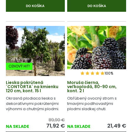
DO KOŠÍKA
DO KOŠÍKA
-20% Zľava
CENOVÝ HIT!
100%
Lieska pokrútená
Moruša čierna,
´CONTORTA´ na kmienku
veľkoplodá, 80-90 cm,
120 cm, kont. 15 l
kont. 2 l
Okrasná plodiaca lieska s
Obľúbený ovocný strom s
dekoratívnymi pokrútenými
tmavými podlhovastými
výhonmi a chutnými plodmi.
plodmi sladkej chuti.
89,90 €
71,92
€
21,49
€
NA SKLADE
NA SKLADE