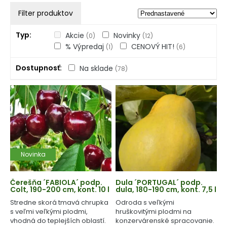
Filter produktov
Typ
Akcie
Novinky
(0)
(12)
% Výpredaj
CENOVÝ HIT!
(1)
(6)
Dostupnosť
Na sklade
(78)
Novinka
Čerešňa ´FABIOLA´ podp.
Dula ´PORTUGAL´ podp.
Colt, 190-200 cm, kont. 10 l
dula, 180-190 cm, kont. 7,5 l
Stredne skorá tmavá chrupka
Odroda s veľkými
s veľmi veľkými plodmi,
hruškovitými plodmi na
vhodná do teplejších oblastí.
konzervárenské spracovanie.