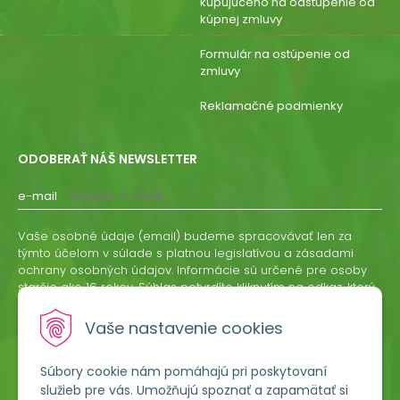
kupujúceho na odstúpenie od
kúpnej zmluvy
Formulár na ostúpenie od
zmluvy
Reklamačné podmienky
ODOBERAŤ NÁŠ NEWSLETTER
e-mail
Vaše osobné údaje (email) budeme spracovávať len za
týmto účelom v súlade s platnou legislatívou a zásadami
ochrany osobných údajov. Informácie sú určené pre osoby
staršie ako 16 rokov. Súhlas potvrdíte kliknutím na odkaz, ktorý
vám pošleme na váš email. Súhlas môžete kedykoľvek
odvolať písomne, emailom alebo kliknutím na odkaz z
Vaše nastavenie cookies
ktoréhokoľvek informačného emailu.
Súbory cookie nám pomáhajú pri poskytovaní
ODOBERAŤ
služieb pre vás. Umožňujú spoznať a zapamätať si