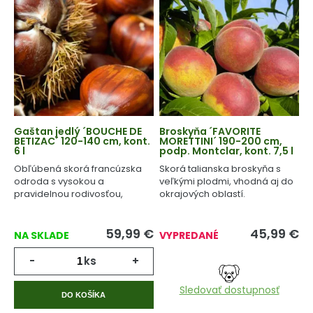
Gaštan jedlý ´BOUCHE DE
Broskyňa ´FAVORITE
BETIZAC´ 120-140 cm, kont.
MORETTINI´ 190-200 cm,
6 l
podp. Montclar, kont. 7,5 l
Obľúbená skorá francúzska
Skorá talianska broskyňa s
odroda s vysokou a
veľkými plodmi, vhodná aj do
pravidelnou rodivosťou,
okrajových oblastí.
odolná voči chorobám.
59,99
€
45,99
€
NA SKLADE
VYPREDANÉ
-
ks
+
Sledovať dostupnosť
DO KOŠÍKA