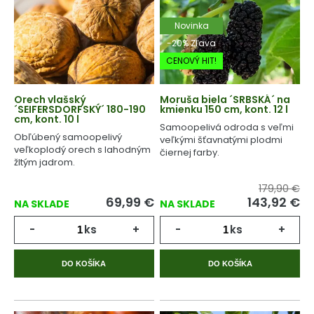
Novinka
-20% Zľava
CENOVÝ HIT!
Orech vlašský
Moruša biela ´SRBSKÁ´ na
´SEIFERSDORFSKÝ´ 180-190
kmienku 150 cm, kont. 12 l
cm, kont. 10 l
Samoopelivá odroda s veľmi
Obľúbený samoopelivý
veľkými šťavnatými plodmi
veľkoplodý orech s lahodným
čiernej farby.
žltým jadrom.
179,90 €
69,99
€
143,92
€
NA SKLADE
NA SKLADE
-
ks
+
-
ks
+
DO KOŠÍKA
DO KOŠÍKA