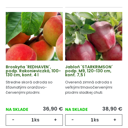
Broskyňa ´REDHAVEN´,
Jabloň ´STARKRIMSON´
podp. Rakonieviczká, 100-
podp. M9, 120-130 cm,
130 cm, kont. 4 l
kont. 7,5 l
Stredne skorá odroda so
Overená zimná odroda s
šťavnatými oranžovo-
veľkými tmavočervenými
červenými plodmi.
plodmi sladkej chuti.
36,90
€
38,90
€
NA SKLADE
NA SKLADE
-
ks
+
-
ks
+