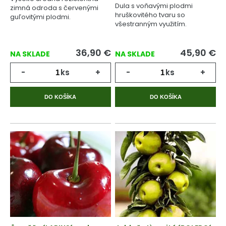
Dula s voňavými plodmi
zimná odroda s červenými
hruškovitého tvaru so
guľovitými plodmi.
všestranným využitím.
36,90
€
45,90
€
NA SKLADE
NA SKLADE
-
ks
+
-
ks
+
DO KOŠÍKA
DO KOŠÍKA