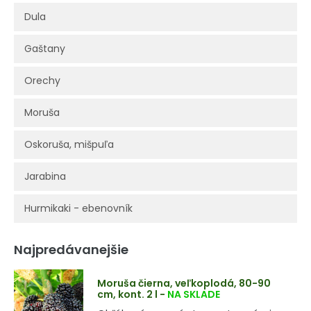
Dula
Gaštany
Orechy
Moruša
Oskoruša, mišpuľa
Jarabina
Hurmikaki - ebenovník
Najpredávanejšie
Moruša čierna, veľkoplodá, 80-90
cm, kont. 2 l
-
NA SKLADE