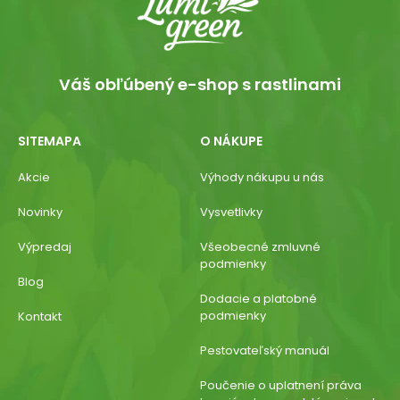
Váš obľúbený e-shop s rastlinami
SITEMAPA
O NÁKUPE
Akcie
Výhody nákupu u nás
Novinky
Vysvetlivky
Výpredaj
Všeobecné zmluvné
podmienky
Blog
Dodacie a platobné
podmienky
Kontakt
Pestovateľský manuál
Poučenie o uplatnení práva