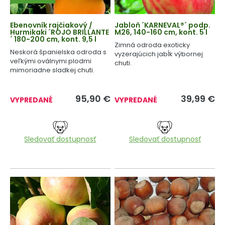
Ebenovník rajčiakový /
Jabloň ´KARNEVAL®´ podp.
Hurmikaki ´ROJO BRILLANTE
M26, 140-160 cm, kont. 5 l
´ 180-200 cm, kont. 9,5 l
Zimná odroda exoticky
Neskorá španielska odroda s
vyzerajúcich jabĺk výbornej
veľkými oválnymi plodmi
chuti.
mimoriadne sladkej chuti.
95,90
€
39,99
€
VYPREDANÉ
VYPREDANÉ
Sledovať dostupnosť
Sledovať dostupnosť