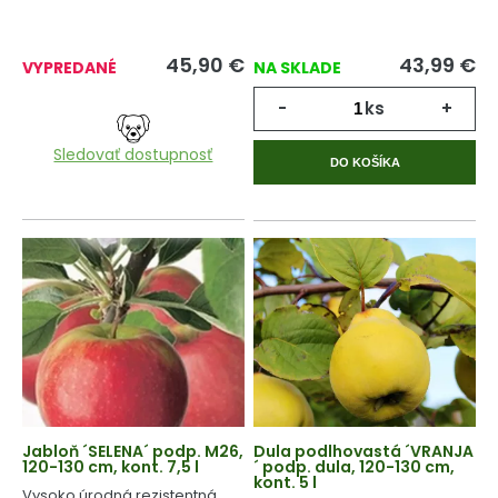
45,90
€
43,99
€
VYPREDANÉ
NA SKLADE
-
ks
+
Sledovať dostupnosť
DO KOŠÍKA
Jabloň ´SELENA´ podp. M26,
Dula podlhovastá ´VRANJA
120-130 cm, kont. 7,5 l
´ podp. dula, 120-130 cm,
kont. 5 l
Vysoko úrodná rezistentná