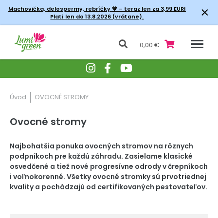
×
Machovička, delospermy, rebríčky
💚 – teraz len za 3,99 EUR!
Platí len do 13.8.2026 (vrátane).
0,00 €
Úvod
OVOCNÉ STROMY
Ovocné stromy
Najbohatšia ponuka ovocných stromov na rôznych
podpníkoch pre každú záhradu. Zasielame klasické
osvedčené a tiež nové progresívne odrody v črepníkoch
i voľnokorenné. Všetky ovocné stromky sú prvotriednej
kvality a pochádzajú od certifikovaných pestovateľov.