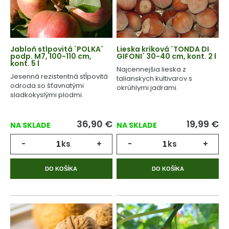
Jabloň stĺpovitá ´POLKA´
Lieska kríková ´TONDA DI
podp. M7, 100-110 cm,
GIFONI´ 30-40 cm, kont. 2 l
kont. 5 l
Najcennejšia lieska z
Jesenná rezistentná stĺpovitá
talianskych kultivarov s
odroda so šťavnatými
okrúhlymi jadrami.
sladkokyslými plodmi.
36,90
€
19,99
€
NA SKLADE
NA SKLADE
-
ks
+
-
ks
+
DO KOŠÍKA
DO KOŠÍKA