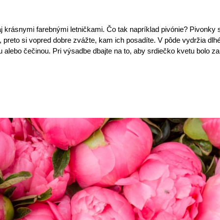
j krásnymi farebnými letničkami. Čo tak napríklad pivónie? Pivonky
 preto si vopred dobre zvážte, kam ich posadíte. V pôde vydržia dlh
u alebo čečinou. Pri výsadbe dbajte na to, aby srdiečko kvetu bolo z