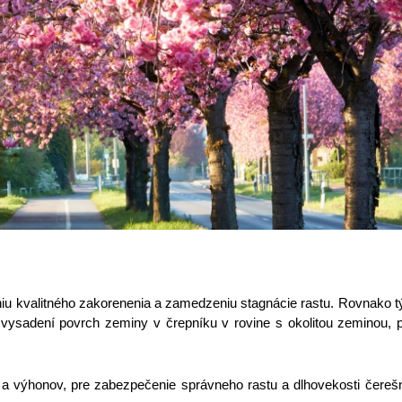
niu kvalitného zakorenenia a zamedzeniu stagnácie rastu. Rovnako t
ri vysadení povrch zeminy v črepníku v rovine s okolitou zeminou,
 výhonov, pre zabezpečenie správneho rastu a dlhovekosti čereš