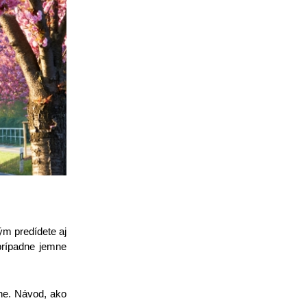
ým predídete aj
 prípadne jemne
ne. Návod, ako