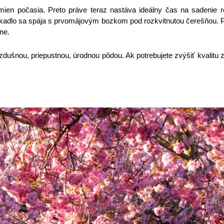
en počasia. Preto práve teraz nastáva ideálny čas na sadenie 
 porekadlo sa spája s prvomájovým bozkom pod rozkvitnutou čerešňou
šne.
dušnou, priepustnou, úrodnou pôdou. Ak potrebujete zvýšiť kvalitu