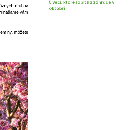
5 vecí, ktoré robiť na záhrade v
rôznych druhov
októbri
. Prinášame vám
 zeminy, môžete