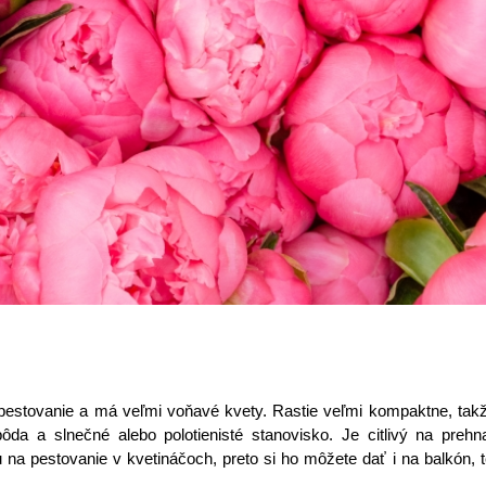
pestovanie a má veľmi voňavé kvety. Rastie veľmi kompaktne, tak
pôda a slnečné alebo polotienisté stanovisko. Je citlivý na prehn
 na pestovanie v kvetináčoch, preto si ho môžete dať i na balkón, 