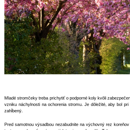
Mladé stromčeky treba prichytiť o podporné koly kvôli zabezpeče
vzniku náchylnosti na ochorenia stromu. Je dôležité, aby bol p
zahĺbený.
Pred samotnou výsadbou nezabudnite na výchovný rez koreňov a