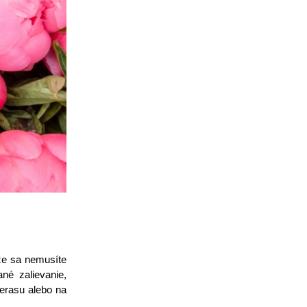
že sa nemusíte
ané zalievanie,
terasu alebo na