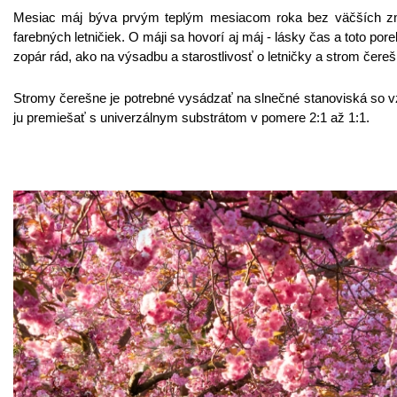
Mesiac máj býva prvým teplým mesiacom roka bez väčších zmi
farebných letničiek. O máji sa hovorí aj máj - lásky čas a toto
zopár rád, ako na výsadbu a starostlivosť o letničky a strom čere
Stromy čerešne je potrebné vysádzať na slnečné stanoviská so vz
ju premiešať s univerzálnym substrátom v pomere 2:1 až 1:1.