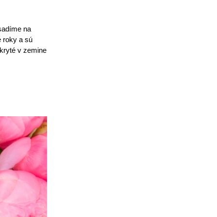
 sadíme na
é roky a sú
akryté v zemine