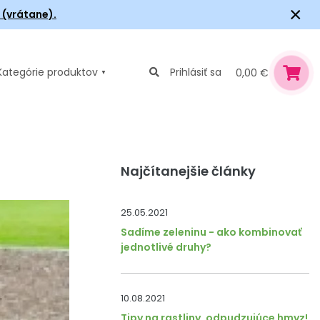
×
6 (vrátane).
Kategórie
produktov
Prihlásiť sa
0,00 €
Najčítanejšie články
25.05.2021
Sadíme zeleninu - ako kombinovať
jednotlivé druhy?
10.08.2021
Tipy na rastliny, odpudzujúce hmyz!