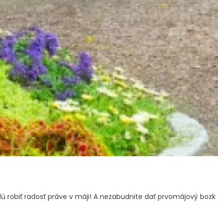
dú robiť radosť práve v máji! A nezabudnite dať prvomájový bozk 