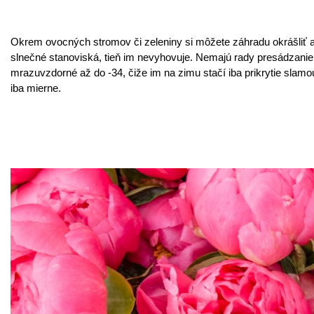
Okrem ovocných stromov či zeleniny si môžete záhradu okrášliť a
slnečné stanoviská, tieň im nevyhovuje. Nemajú rady presádzanie,
mrazuvzdorné až do -34, čiže im na zimu stačí iba prikrytie slamo
iba mierne.