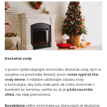
Dostatok vody
V prvom týždni doprajte stromčeku dostatok vody, kým si
navykne na prostredie. Rezaný strom
môže vypiť až liter
vody denne
. V nádobe udržiavajte zásobu vody
a kontrolujte, aby bola stále plná. Ak máte stromček v
kvetináči so zeminou, uistite sa, že je
pôda neustále
vlhká
, nie však premočená.
Recyklácia
vášho stromčeka po Vianociach je skutočne