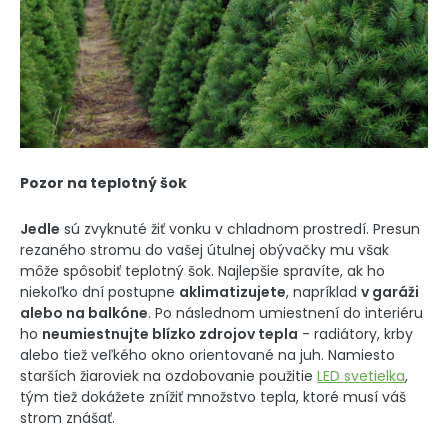
Pozor na teplotný šok
Jedle
sú zvyknuté žiť vonku v chladnom prostredí. Presun
rezaného stromu do vašej útulnej obývačky mu však
môže spôsobiť teplotný šok. Najlepšie spravíte, ak ho
niekoľko dní postupne
aklimatizujete
, napríklad
v garáži
alebo na balkóne
. Po následnom umiestnení do interiéru
ho
neumiestnujte blízko zdrojov tepla
- radiátory, krby
alebo tiež veľkého okno orientované na juh. Namiesto
starších žiaroviek na ozdobovanie použitie
LED svetielka
,
tým tiež dokážete znížiť množstvo tepla, ktoré musí váš
strom znášať.