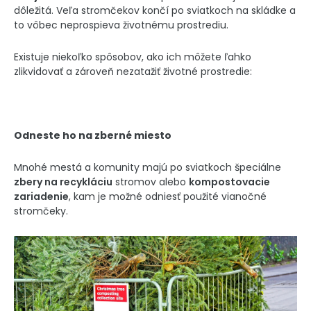
dôležitá. Veľa stromčekov končí po sviatkoch na skládke a
to vôbec neprospieva životnému prostrediu.
Existuje niekoľko spôsobov, ako ich môžete ľahko
zlikvidovať a zároveň nezatažiť životné prostredie:
Odneste ho na zberné miesto
Mnohé mestá a komunity majú po sviatkoch špeciálne
zbery na recykláciu
stromov alebo
kompostovacie
zariadenie
, kam je možné odniesť použité vianočné
stromčeky.