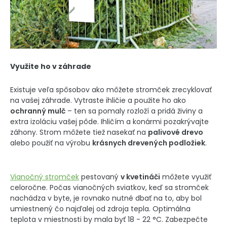
Využite ho v záhrade
Existuje veľa spôsobov ako môžete stromček zrecyklovať
na vašej záhrade. Vytraste ihličie a použite ho ako
ochranný mulč
– ten sa pomaly rozloží a pridá živiny a
extra izoláciu vašej pôde. Ihličím a konármi pozakrývajte
záhony. Strom môžete tiež nasekať na
palivové drevo
alebo použiť na výrobu
krásnych drevených podložiek
.
Vianočný stromček
pestovaný
v kvetináči
môžete využiť
celoročne. Počas vianočných sviatkov, keď sa stromček
nachádza v byte, je rovnako nutné dbať na to, aby bol
umiestnený čo najďalej od zdroja tepla. Optimálna
teplota v miestnosti by mala byť 18 - 22 °C. Zabezpečte