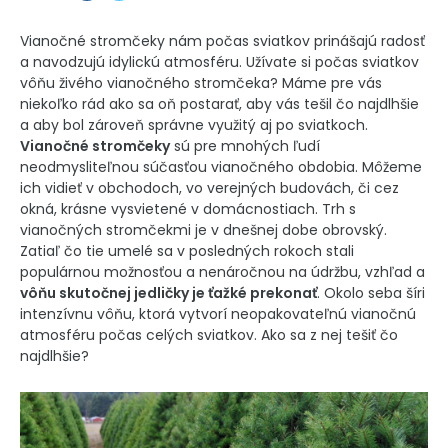
Vianočné stromčeky nám počas sviatkov prinášajú radosť
a navodzujú idylickú atmosféru. Užívate si počas sviatkov
vôňu živého vianočného stromčeka? Máme pre vás
niekoľko rád ako sa oň postarať, aby vás tešil čo najdlhšie
a aby bol zároveň správne využitý aj po sviatkoch.
Vianočné stromčeky
sú pre mnohých ľudí
neodmysliteľnou súčasťou vianočného obdobia. Môžeme
ich vidieť v obchodoch, vo verejných budovách, či cez
okná, krásne vysvietené v domácnostiach. Trh s
vianočných stromčekmi je v dnešnej dobe obrovský.
Zatiaľ čo tie umelé sa v posledných rokoch stali
populárnou možnosťou a nenáročnou na údržbu, vzhľad a
vôňu skutočnej jedličky je ťažké prekonať
. Okolo seba šíri
intenzívnu vôňu, ktorá vytvorí neopakovateľnú vianočnú
atmosféru počas celých sviatkov. Ako sa z nej tešiť čo
najdlhšie?