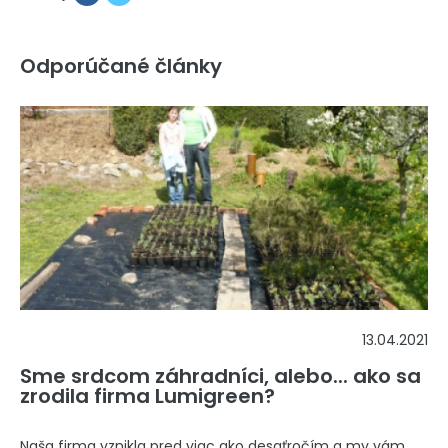
Odporúčané články
13.04.2021
Sme srdcom záhradníci, alebo... ako sa
zrodila firma Lumigreen?
Naša firma vznikla pred viac ako desaťročím a my vám