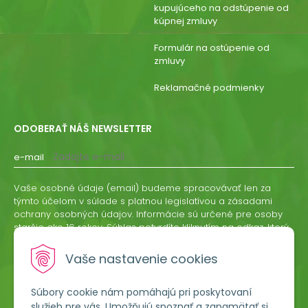
kupujúceho na odstúpenie od
kúpnej zmluvy
Formulár na ostúpenie od
zmluvy
Reklamačné podmienky
ODOBERAŤ NÁŠ NEWSLETTER
e-mail
Vaše osobné údaje (email) budeme spracovávať len za
týmto účelom v súlade s platnou legislatívou a zásadami
ochrany osobných údajov. Informácie sú určené pre osoby
staršie ako 16 rokov. Súhlas potvrdíte kliknutím na odkaz, ktorý
vám pošleme na váš email. Súhlas môžete kedykoľvek
odvolať písomne, emailom alebo kliknutím na odkaz z
Vaše nastavenie cookies
ktoréhokoľvek informačného emailu.
Súbory cookie nám pomáhajú pri poskytovaní
ODOBERAŤ
služieb pre vás. Umožňujú spoznať a zapamätať si