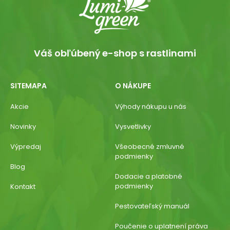
Váš obľúbený e-shop s rastlinami
SITEMAPA
O NÁKUPE
Akcie
Výhody nákupu u nás
Novinky
Vysvetlivky
Výpredaj
Všeobecné zmluvné
podmienky
Blog
Dodacie a platobné
podmienky
Kontakt
Pestovateľský manuál
Poučenie o uplatnení práva