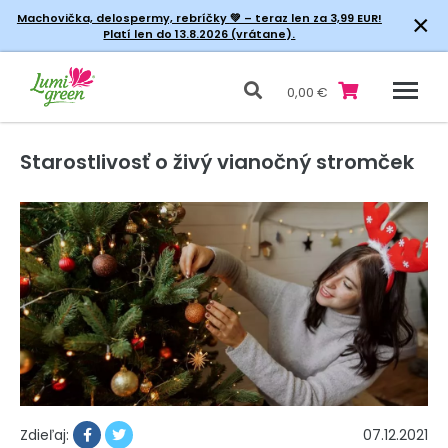
×
Machovička, delospermy, rebríčky
💚 – teraz len za 3,99 EUR!
Platí len do 13.8.2026 (vrátane).
0,00 €
Starostlivosť o živý vianočný stromček
07.12.2021
Zdieľaj: