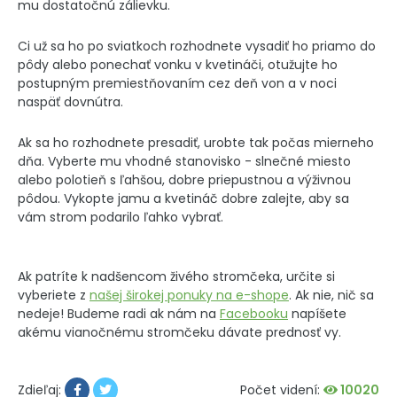
mu dostatočnú zálievku.
Ci už sa ho po sviatkoch rozhodnete vysadiť ho priamo do
pôdy alebo ponechať vonku v kvetináči, otužujte ho
postupným premiestňovaním cez deň von a v noci
naspäť dovnútra.
Ak sa ho rozhodnete presadiť, urobte tak počas mierneho
dňa. Vyberte mu vhodné stanovisko - slnečné miesto
alebo polotieň s ľahšou, dobre priepustnou a výživnou
pôdou. Vykopte jamu a kvetináč dobre zalejte, aby sa
vám strom podarilo ľahko vybrať.
Ak patríte k nadšencom živého stromčeka, určite si
vyberiete z
našej širokej ponuky na e-shope
. Ak nie, nič sa
nedeje! Budeme radi ak nám na
Facebooku
napíšete
akému vianočnému stromčeku dávate prednosť vy.
Počet videní:
10020
Zdieľaj: