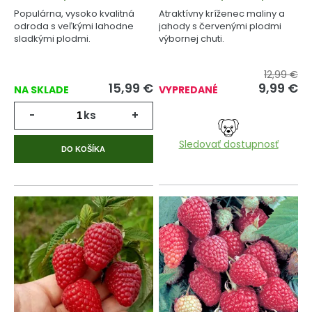
Populárna, vysoko kvalitná
Atraktívny kríženec maliny a
odroda s veľkými lahodne
jahody s červenými plodmi
sladkými plodmi.
výbornej chuti.
12,99 €
15,99
€
9,99
€
NA SKLADE
VYPREDANÉ
-
ks
+
Sledovať dostupnosť
DO KOŠÍKA