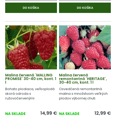
DO KOŠÍKA
DO KOŠÍKA
Malina červená ´MALLING
Malina červená
PROMISE´ 30-40 cm, kont. 1
remontantná ´HERITAGE´,
l
30-40 cm, kont. 1 l
Bohato plodiaca, veľkoplodá
Osvedčená remontantná
skorá odroda s
malina s množstvom veľkých
ružovočervenými
plodov výbornej chuti.
aromatickými plodmi.
14,99
€
12,99
€
NA SKLADE
NA SKLADE