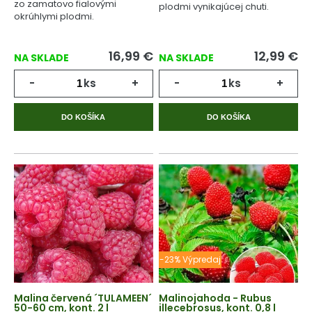
zo zamatovo fialovými
plodmi vynikajúcej chuti.
okrúhlymi plodmi.
16,99
€
12,99
€
NA SKLADE
NA SKLADE
-
ks
+
-
ks
+
DO KOŠÍKA
DO KOŠÍKA
-23% Výpredaj
Malina červená ´TULAMEEN´
Malinojahoda - Rubus
50-60 cm, kont. 2 l
illecebrosus, kont. 0,8 l