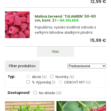
12,99 €
Malina červená ´TULAMEEN´ 50-60
cm, kont. 2 l
-
NA SKLADE
Populárna, vysoko kvalitná odroda s
veľkými lahodne sladkými plodmi.
15,99 €
Viac
Filter produktov
Typ
Akcie
Novinky
(0)
(6)
% Výpredaj
CENOVÝ HIT!
(1)
(0)
Dostupnosť
Na sklade
(31)