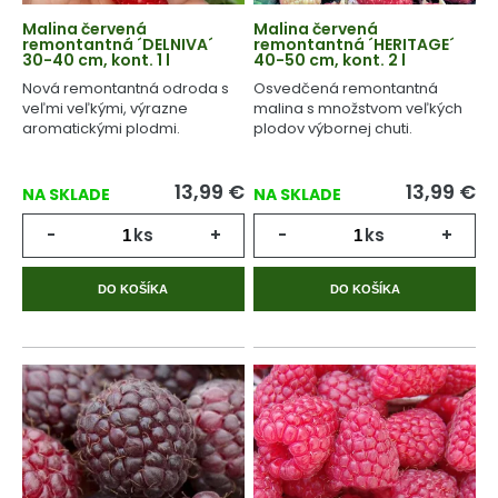
Malina červená
Malina červená
remontantná ´DELNIVA´
remontantná ´HERITAGE´
30-40 cm, kont. 1 l
40-50 cm, kont. 2 l
Nová remontantná odroda s
Osvedčená remontantná
veľmi veľkými, výrazne
malina s množstvom veľkých
aromatickými plodmi.
plodov výbornej chuti.
13,99
€
13,99
€
NA SKLADE
NA SKLADE
-
ks
+
-
ks
+
DO KOŠÍKA
DO KOŠÍKA