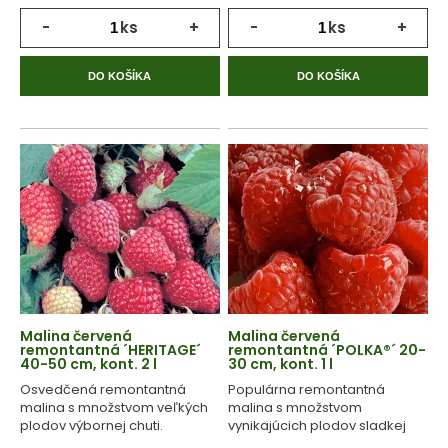
-
ks
+
-
ks
+
DO KOŠÍKA
DO KOŠÍKA
Malina červená
Malina červená
remontantná ´HERITAGE´
remontantná ´POLKA®´ 20-
40-50 cm, kont. 2 l
30 cm, kont. 1 l
Osvedčená remontantná
Populárna remontantná
malina s množstvom veľkých
malina s množstvom
plodov výbornej chuti.
vynikajúcich plodov sladkej
chuti.