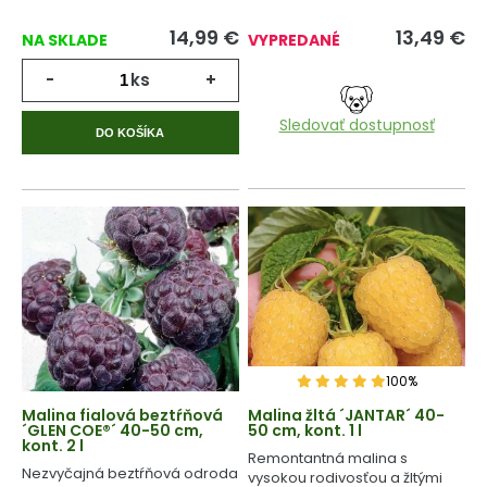
14,99
€
13,49
€
NA SKLADE
VYPREDANÉ
-
ks
+
Sledovať dostupnosť
DO KOŠÍKA
100%
Malina fialová beztŕňová
Malina žltá ´JANTAR´ 40-
´GLEN COE®´ 40-50 cm,
50 cm, kont. 1 l
kont. 2 l
Remontantná malina s
Nezvyčajná beztŕňová odroda
vysokou rodivosťou a žltými