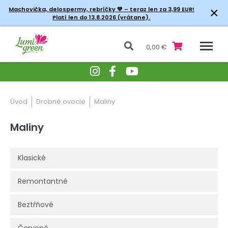
×
Machovička, delospermy, rebríčky
💚 – teraz len za 3,99 EUR!
Platí len do 13.8.2026 (vrátane).
0,00 €
Úvod
Drobné ovocie
Maliny
Maliny
Klasické
Remontantné
Beztŕňové