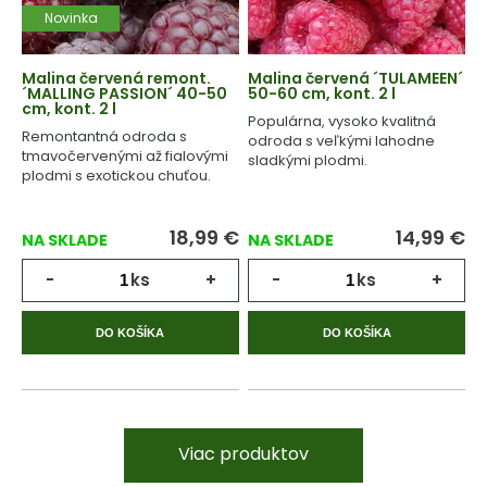
Novinka
Malina červená remont.
Malina červená ´TULAMEEN´
´MALLING PASSION´ 40-50
50-60 cm, kont. 2 l
cm, kont. 2 l
Populárna, vysoko kvalitná
Remontantná odroda s
odroda s veľkými lahodne
tmavočervenými až fialovými
sladkými plodmi.
plodmi s exotickou chuťou.
18,99
€
14,99
€
NA SKLADE
NA SKLADE
-
ks
+
-
ks
+
DO KOŠÍKA
DO KOŠÍKA
Viac produktov