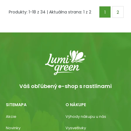
Produkty:
1
-
18
z
34
| Aktuálna strana:
1
z
2
1
2
Váš obľúbený e-shop s rastlinami
SITEMAPA
O NÁKUPE
Akcie
Výhody nákupu u nás
Novinky
Vysvetlivky