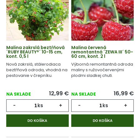
Malina zakrslá beztŕňová
Malina červená
´RUBY BEAUTY®´ 10-15 cm,
remontantná ´ZEWA III´ 50-
kont. 0,5 l
60 cm, kont. 2 l
Nová zakrslá, stálerodiaca
Výborná remontantná odroda
beztŕňová odroda, vhodná na
maliny s ružovočervenými
pestovanie v črepníku.
plodmi sladkej chuti.
12,99
€
16,99
€
NA SKLADE
NA SKLADE
-
ks
+
-
ks
+
DO KOŠÍKA
DO KOŠÍKA