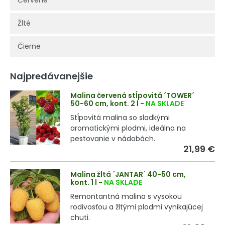
Červené
Žlté
Čierne
Najpredávanejšie
Malina červená stĺpovitá ´TOWER´
50-60 cm, kont. 2 l
-
NA SKLADE
Stĺpovitá malina so sladkými
aromatickými plodmi, ideálna na
pestovanie v nádobách.
21,99 €
Malina žltá ´JANTAR´ 40-50 cm,
kont. 1 l
-
NA SKLADE
Remontantná malina s vysokou
rodivosťou a žltými plodmi vynikajúcej
chuti.