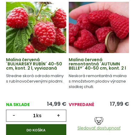
Malina červená
Malina červená
´BULHARSKÝ RUBÍN´ 40-50
remontantná ´AUTUMN
cm, kont. 2 l, vyviazaná
BELLE®´ 40-50 cm, kont. 2 l
Stredne skorá odroda maliny
Neskorá remontantná malina
s rubínovočervenými plodmi.
s množstvom plodov výrazne
sladkej chuti.
14,99
€
17,99
€
NA SKLADE
VYPREDANÉ
-
ks
+
Sledovať dostupnosť
DO KOŠÍKA