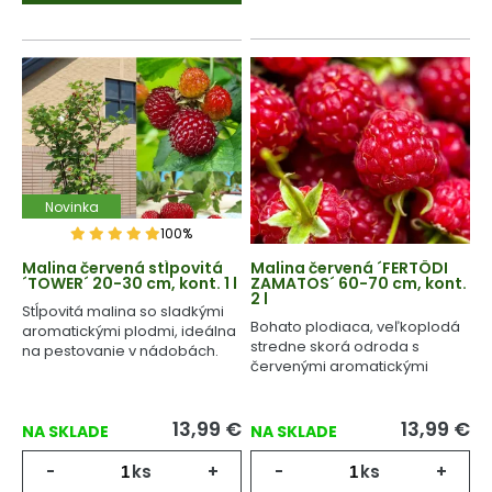
Novinka
100%
Malina červená stĺpovitá
Malina červená ´FERTÖDI
´TOWER´ 20-30 cm, kont. 1 l
ZAMATOS´ 60-70 cm, kont.
2 l
Stĺpovitá malina so sladkými
Bohato plodiaca, veľkoplodá
aromatickými plodmi, ideálna
stredne skorá odroda s
na pestovanie v nádobách.
červenými aromatickými
plodmi.
13,99
€
13,99
€
NA SKLADE
NA SKLADE
-
ks
+
-
ks
+