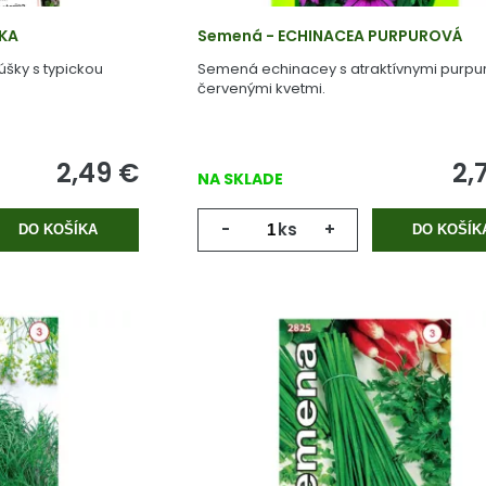
KA
Semená - ECHINACEA PURPUROVÁ
úšky s typickou
Semená echinacey s atraktívnymi purpu
červenými kvetmi.
2,49
€
2,
NA SKLADE
-
ks
+
DO KOŠÍKA
DO KOŠÍK