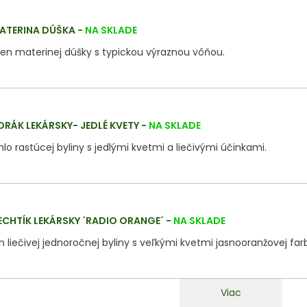
ATERINA DÚŠKA
-
NA SKLADE
en materinej dúšky s typickou výraznou vôňou.
ORÁK LEKÁRSKY- JEDLÉ KVETY
-
NA SKLADE
o rastúcej byliny s jedlými kvetmi a liečivými účinkami.
ECHTÍK LEKÁRSKY ´RADIO ORANGE´
-
NA SKLADE
liečivej jednoročnej byliny s veľkými kvetmi jasnooranžovej far
Viac