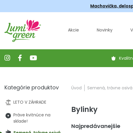
Machovička, delosp
Akcie
Novinky
V
Kvalitn
Kategórie produktov
Úvod
Semená, trávne osivá
LETO V ZÁHRADE
Bylinky
Práve kvitnúce na
sklade!
Najpredávanejšie
Semená, trávne osivá