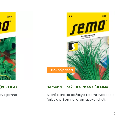
-36% Výpredaj
 (RUKOLA)
Semená - PAŽÍTKA PRAVÁ ´JEMNÁ´
ty s jemne
Skorá odroda pažítky s listami svetlozele
farby a príjemnej aromatickej chuti.