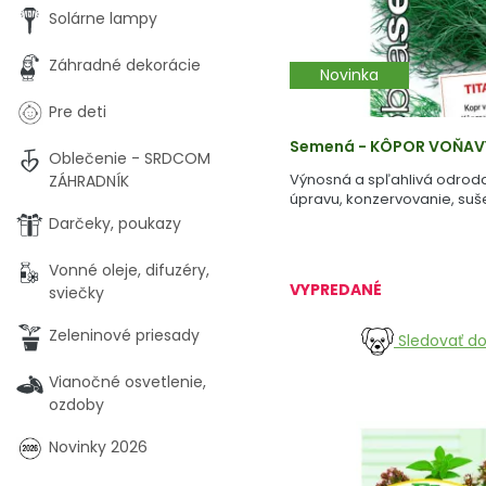
Solárne lampy
Záhradné dekorácie
Novinka
Pre deti
Semená - KÔPOR VOŇAVÝ
Oblečenie - SRDCOM
Výnosná a spľahlivá odrod
ZÁHRADNÍK
úpravu, konzervovanie, suš
Darčeky, poukazy
Vonné oleje, difuzéry,
VYPREDANÉ
sviečky
Zeleninové priesady
Sledovať d
Vianočné osvetlenie,
ozdoby
Novinky 2026