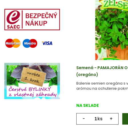
Semená - PAMAJORÁN O
(oregáno)
Balenie semien oregána s 
arómou na ochutenie pokr
NA SKLADE
-
ks
+