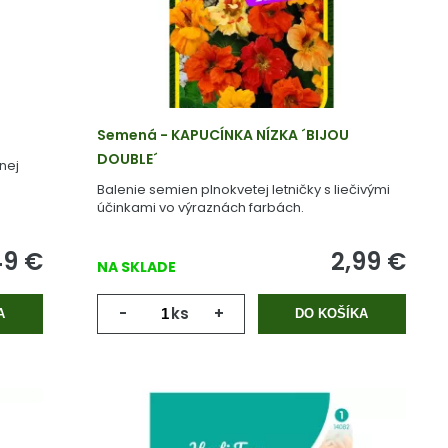
Semená - KAPUCÍNKA NÍZKA ´BIJOU
DOUBLE´
nej
Balenie semien plnokvetej letničky s liečivými
účinkami vo výraznách farbách.
49
€
2,99
€
NA SKLADE
-
ks
+
A
DO KOŠÍKA