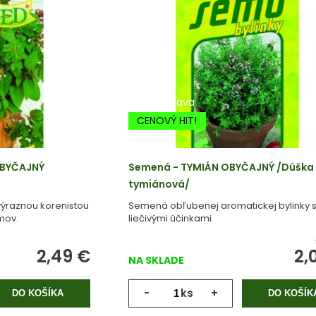
-20% Zľava
CENOVÝ HIT!
BYČAJNÝ
Semená - TYMIÁN OBYČAJNÝ /Dúška
tymiánová/
výraznou korenistou
Semená obľubenej aromatickej bylinky 
mov.
liečivými účinkami.
2,49
€
2,
NA SKLADE
-
ks
+
DO KOŠÍKA
DO KOŠÍK