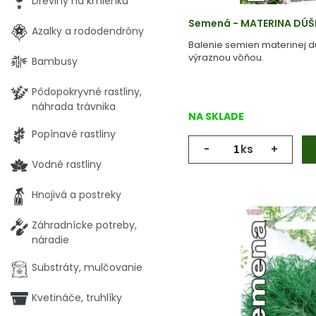
Dreviny na kmienku
Semená - MATERINA DÚŠ
Azalky a rododendróny
Balenie semien materinej d
výraznou vôňou.
Bambusy
Pôdopokryvné rastliny,
náhrada trávnika
NA SKLADE
Popínavé rastliny
-
ks
+
Vodné rastliny
Hnojivá a postreky
Záhradnícke potreby,
náradie
Substráty, mulčovanie
Kvetináče, truhlíky