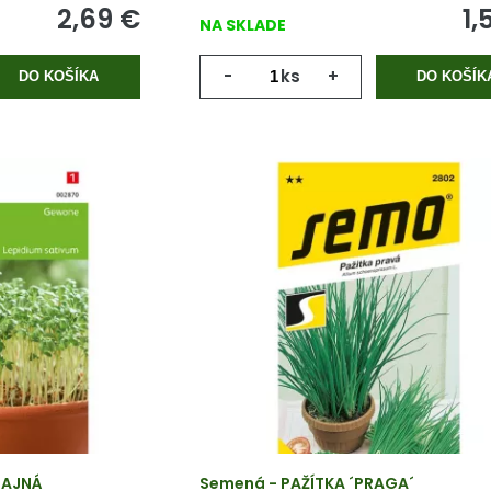
2,69
€
1,
NA SKLADE
-
ks
+
DO KOŠÍKA
DO KOŠÍK
ČAJNÁ
Semená - PAŽÍTKA ´PRAGA´