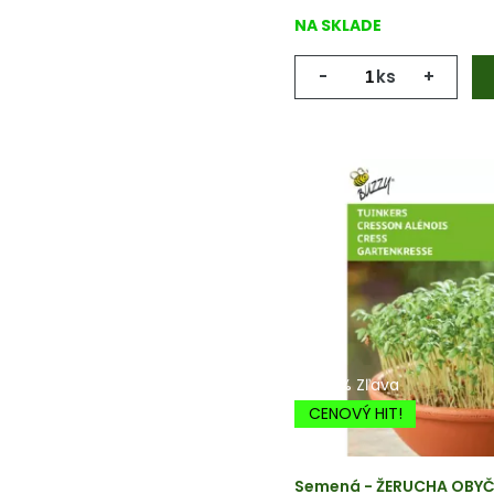
NA SKLADE
-
ks
+
-20% Zľava
CENOVÝ HIT!
Semená - ŽERUCHA OBY