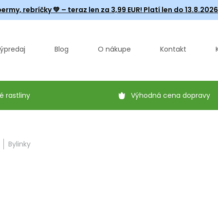
ermy, rebríčky
💚 – teraz len za 3,99 EUR! Platí len do 13.8.202
ýpredaj
Blog
O nákupe
Kontakt
é rastliny
Výhodná cena dopravy
Bylinky