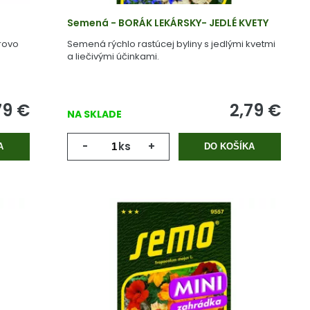
Semená - BORÁK LEKÁRSKY- JEDLÉ KVETY
rovo
Semená rýchlo rastúcej byliny s jedlými kvetmi
a liečivými účinkami.
79
€
2,79
€
NA SKLADE
-
ks
+
A
DO KOŠÍKA