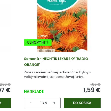
-20% Zľava
CENOVÝ HIT!
Semená - NECHTÍK LEKÁRSKY ´RADIO
ORANGE´
s
Zmes semien liečivej jednoročnej byliny s
veľkými kvetmi jasnooranžovej farby.
2,59 €
1,99 €
07
€
1,59
€
NA SKLADE
-
ks
+
A
DO KOŠÍKA