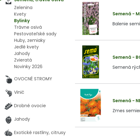
Zelenina
Semená - M
Kvety
Bylinky
Balenie semi
Trávne osivá
Pestovateľské sady
Huby, zemiaky
Jedlé kvety
Jahody
Semená - B
Zvieratá
Novinky 2026
Semená rýchl
OVOCNÉ STROMY
Vinič
Semená - N
Drobné ovocie
Zmes semien 
Jahody
Exotické rastliny, citrusy