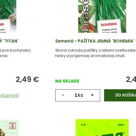
 ´TITAN´
Semená - PAŽÍTKA JEMNÁ ´BOHEMIA´
a pre kuchynskú
Skorá odroda pažítky s listami svetlozele
enie.
farby a príjemnej aromatickej chuti.
2,49
€
2,
NA SKLADE
-
ks
+
ostupnosť
DO KOŠÍK