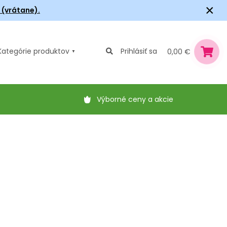
×
6 (vrátane).
Kategórie
produktov
Prihlásiť sa
0,00 €
Výborné ceny a akcie