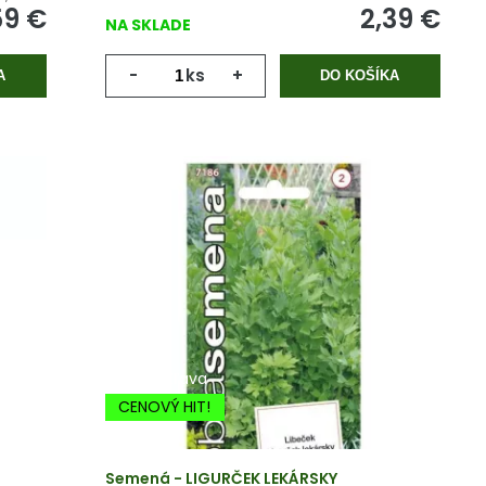
59
€
2,39
€
NA SKLADE
-
ks
+
A
DO KOŠÍKA
-20% Zľava
CENOVÝ HIT!
Semená - LIGURČEK LEKÁRSKY