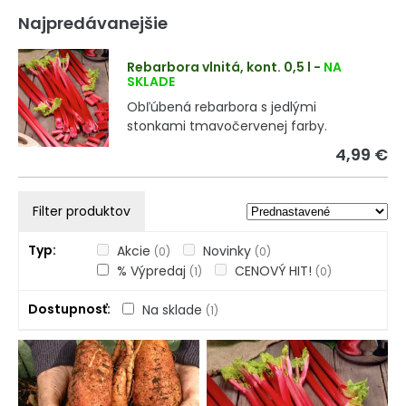
Najpredávanejšie
Rebarbora vlnitá, kont. 0,5 l
-
NA
SKLADE
Obľúbená rebarbora s jedlými
stonkami tmavočervenej farby.
4,99 €
Filter produktov
Typ
Akcie
Novinky
(0)
(0)
% Výpredaj
CENOVÝ HIT!
(1)
(0)
Dostupnosť
Na sklade
(1)