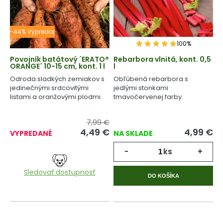
-44% Výpredaj
100%
Povojník batátový ´ERATO®
Rebarbora vlnitá, kont. 0,5
ORANGE´ 10-15 cm, kont. 1 l
l
Odroda sladkých zemiakov s
Obľúbená rebarbora s
jedinečnými srdcovitými
jedlými stonkami
listami a oranžovými plodmi.
tmavočervenej farby.
7,99 €
4,49
€
4,99
€
VYPREDANÉ
NA SKLADE
-
ks
+
Sledovať dostupnosť
DO KOŠÍKA