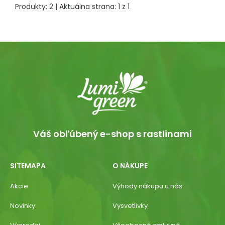
Produkty:
2
| Aktuálna strana:
1
z
1
Váš obľúbený e-shop s rastlinami
SITEMAPA
O NÁKUPE
Akcie
Výhody nákupu u nás
Novinky
Vysvetlivky