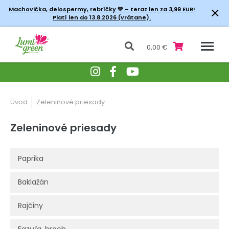
×
Machovička, delospermy, rebríčky
💚 – teraz len za 3,99 EUR!
Platí len do 13.8.2026 (vrátane).
0,00 €
Úvod
Zeleninové priesady
Zeleninové priesady
Paprika
Baklažán
Rajčiny