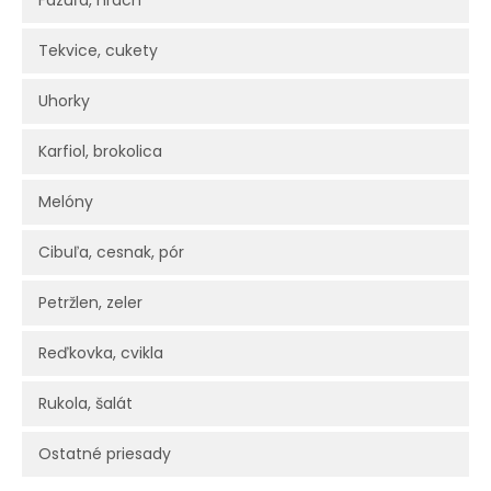
Fazuľa, hrach
Tekvice, cukety
Uhorky
Karfiol, brokolica
Melóny
Cibuľa, cesnak, pór
Petržlen, zeler
Reďkovka, cvikla
Rukola, šalát
Ostatné priesady