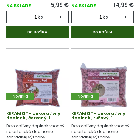
5,99
€
14,99
€
NA SKLADE
NA SKLADE
-
ks
+
-
ks
+
DO KOŠÍKA
DO KOŠÍKA
Novinka
Novinka
KERAMZIT - dekoratívny
KERAMZIT - dekoratívny
doplnok , červený, 1 l
doplnok , ružový, 1 l
Dekoratívny doplnok vhodný
Dekoratívny doplnok vhodný
na estetické doplnenie
na estetické doplnenie
záhradnej výsadby.
záhradnej výsadby.