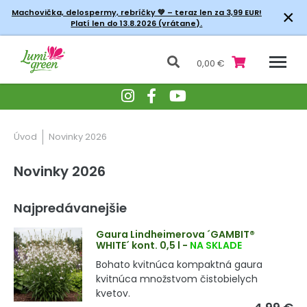
×
Machovička, delospermy, rebríčky
💚 – teraz len za 3,99 EUR!
Platí len do 13.8.2026 (vrátane).
0,00 €
Úvod
Novinky 2026
Novinky 2026
Najpredávanejšie
Gaura Lindheimerova ´GAMBIT®
WHITE´ kont. 0,5 l
-
NA SKLADE
Bohato kvitnúca kompaktná gaura
kvitnúca množstvom čistobielych
kvetov.