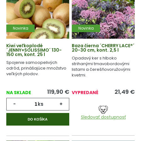
Novinka
Novinka
Kiwi veľkoplodé
Baza čierna ´CHERRY LACE®´
´JENNY+SOLISSIMO´ 130-
20-30 cm, kont. 2,5 l
150 cm, kont. 25 l
Opadavý ker s hlboko
Spojenie samoopelivých
strihanými tmavobordovými
odrôd, prinášajúce množstvo
listami a čerešňovoružovými
veľkých plodov.
kvetmi.
119,90
€
21,49
€
NA SKLADE
VYPREDANÉ
-
ks
+
Sledovať dostupnosť
DO KOŠÍKA