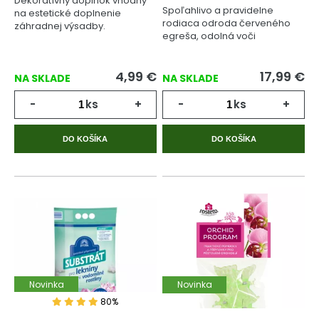
Dekoratívny doplnok vhodný
Spoľahlivo a pravidelne
na estetické doplnenie
rodiaca odroda červeného
záhradnej výsadby.
egreša, odolná voči
múčnatke.
4,99
€
17,99
€
NA SKLADE
NA SKLADE
-
ks
+
-
ks
+
DO KOŠÍKA
DO KOŠÍKA
Novinka
Novinka
80%