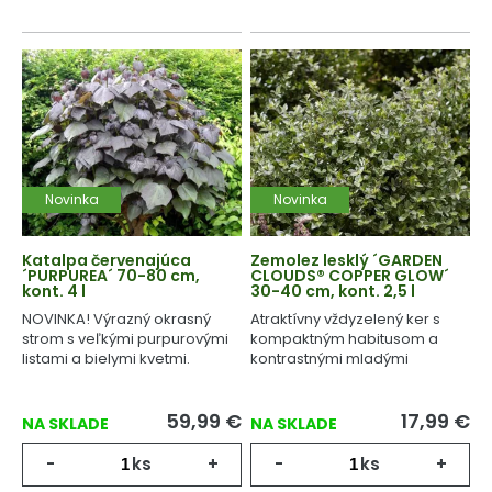
Novinka
Novinka
Katalpa červenajúca
Zemolez lesklý ´GARDEN
´PURPUREA´ 70-80 cm,
CLOUDS® COPPER GLOW´
kont. 4 l
30-40 cm, kont. 2,5 l
NOVINKA! Výrazný okrasný
Atraktívny vždyzelený ker s
strom s veľkými purpurovými
kompaktným habitusom a
listami a bielymi kvetmi.
kontrastnými mladými
výhonmi.
59,99
€
17,99
€
NA SKLADE
NA SKLADE
-
ks
+
-
ks
+