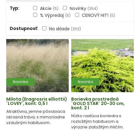
Typ
Akcie
Novinky
(5)
(354)
% Výpredaj
CENOVÝ HIT!
(6)
(5)
Dostupnosť
Na sklade
(353)
Novinka
Novinka
Milota (Eragrosris elliottii)
Borievka prostredná
´LOVEY´, kont. 0,5 l
´GOLD STAR´ 20-30 cm,
kont. 2 l
Atraktívna, jemne pôsobiaca
Nízko rastúca borievka s
okrasná tráva, s mimoriadne
rozložitým habitusom a
vzdušným habitusom.
výrazne zlatožltým ihličím.