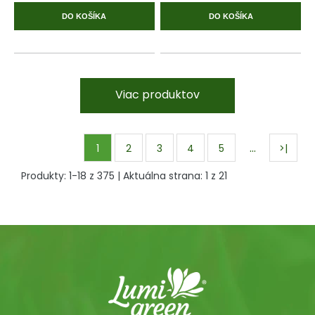
DO KOŠÍKA
DO KOŠÍKA
Viac produktov
…
1
2
3
4
5
>|
Produkty:
1
-
18
z
375
| Aktuálna strana:
1
z
21