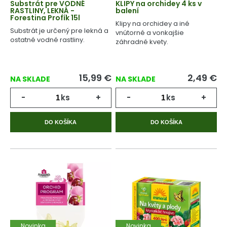
Substrát pre VODNÉ
KLIPY na orchidey 4 ks v
RASTLINY, LEKNÁ -
balení
Forestina Profík 15l
Klipy na orchidey a iné
Substrát je určený pre lekná a
vnútorné a vonkajšie
ostatné vodné rastliny.
záhradné kvety.
15,99
€
2,49
€
NA SKLADE
NA SKLADE
-
ks
+
-
ks
+
DO KOŠÍKA
DO KOŠÍKA
Novinka
Novinka