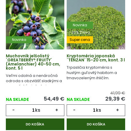
Novinka
-30% Zľava
Novinka
Super cena
Muchovník jelšolistý
Kryptoméria japonská
´GREATBERRY® FRUITY´
´TENZAN´ 15-20 cm, kont. 3 l
(Amelanchier) 40-50 cm,
Trpasličia kryptoméria s
kont. 5 l
hustým guľovitý habitom a
Veľmi odolná a nenáročná
tmavozeleným ihličím.
odroda s obzvlášť sladkými a
aromatickými plodmi.
41,99 €
54,49
€
29,39
€
NA SKLADE
NA SKLADE
-
ks
+
-
ks
+
DO KOŠÍKA
DO KOŠÍKA