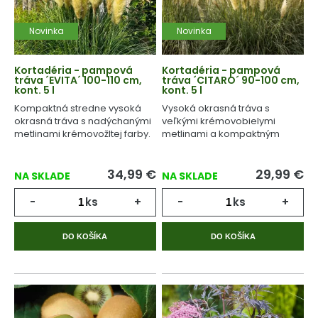
Novinka
Novinka
Kortadéria - pampová
Kortadéria - pampová
tráva ´EVITA´ 100-110 cm,
tráva ´CITARO´ 90-100 cm,
kont. 5 l
kont. 5 l
Kompaktná stredne vysoká
Vysoká okrasná tráva s
okrasná tráva s nadýchanými
veľkými krémovobielymi
metlinami krémovožltej farby.
metlinami a kompaktným
vzrastom.
34,99
€
29,99
€
NA SKLADE
NA SKLADE
-
ks
+
-
ks
+
DO KOŠÍKA
DO KOŠÍKA