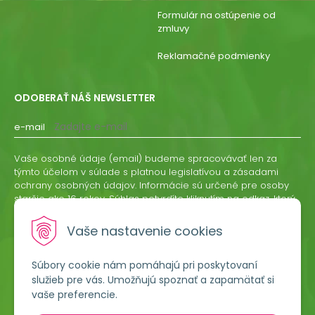
Formulár na ostúpenie od
zmluvy
Reklamačné podmienky
ODOBERAŤ NÁŠ NEWSLETTER
e-mail
Vaše osobné údaje (email) budeme spracovávať len za
týmto účelom v súlade s platnou legislatívou a zásadami
ochrany osobných údajov. Informácie sú určené pre osoby
staršie ako 16 rokov. Súhlas potvrdíte kliknutím na odkaz, ktorý
vám pošleme na váš email. Súhlas môžete kedykoľvek
odvolať písomne, emailom alebo kliknutím na odkaz z
Vaše nastavenie cookies
ktoréhokoľvek informačného emailu.
Súbory cookie nám pomáhajú pri poskytovaní
ODOBERAŤ
služieb pre vás. Umožňujú spoznať a zapamätať si
vaše preferencie.