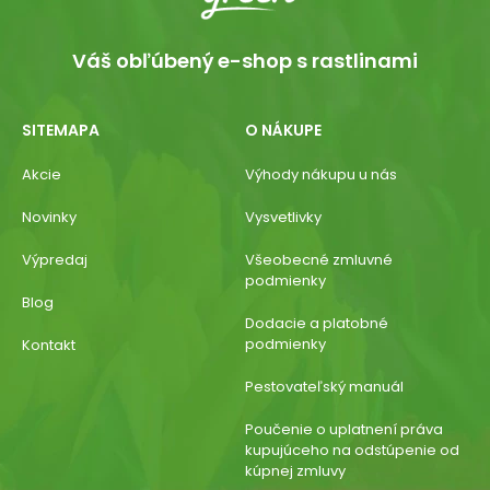
Váš obľúbený e-shop s rastlinami
SITEMAPA
O NÁKUPE
Akcie
Výhody nákupu u nás
Novinky
Vysvetlivky
Výpredaj
Všeobecné zmluvné
podmienky
Blog
Dodacie a platobné
podmienky
Kontakt
Pestovateľský manuál
Poučenie o uplatnení práva
kupujúceho na odstúpenie od
kúpnej zmluvy