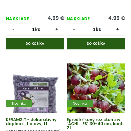
4,99
€
4,99
€
NA SKLADE
NA SKLADE
-
ks
+
-
ks
+
DO KOŠÍKA
DO KOŠÍKA
Novinka
Novinka
KERAMZIT - dekoratívny
Egreš kríkový rezistentný
doplnok , fialový, 1 l
´ACHILLES´ 30-40 cm, kont.
2 l