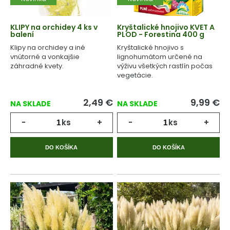
KLIPY na orchidey 4 ks v
Kryštalické hnojivo KVET A
balení
PLOD - Forestina 400 g
Klipy na orchidey a iné
Kryštalické hnojivo s
vnútorné a vonkajšie
lignohumátom určené na
záhradné kvety.
výživu všetkých rastlín počas
vegetácie.
2,49
€
9,99
€
NA SKLADE
NA SKLADE
-
ks
+
-
ks
+
DO KOŠÍKA
DO KOŠÍKA