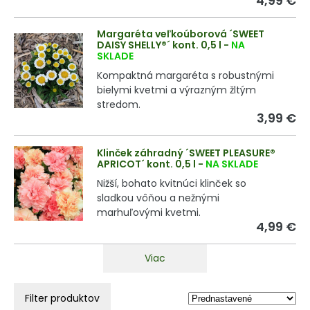
4,99 €
Margaréta veľkoúborová ´SWEET
DAISY SHELLY®´ kont. 0,5 l
-
NA
SKLADE
Kompaktná margaréta s robustnými
bielymi kvetmi a výrazným žltým
stredom.
3,99 €
Klinček záhradný ´SWEET PLEASURE®
APRICOT´ kont. 0,5 l
-
NA SKLADE
Nižší, bohato kvitnúci klinček so
sladkou vôňou a nežnými
marhuľovými kvetmi.
4,99 €
Viac
Filter produktov