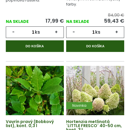
popínavá rastlina.
farby.
84,90 €
17,99
€
59,43
€
NA SKLADE
NA SKLADE
-
ks
+
-
ks
+
DO KOŠÍKA
DO KOŠÍKA
Novinka
Vavrín pravý (Bobkový
Hortenzia metlinatá
list), kont. 0,3 l
´LITTLE FRESCO´ 40-50 cm,
kont. 3 l