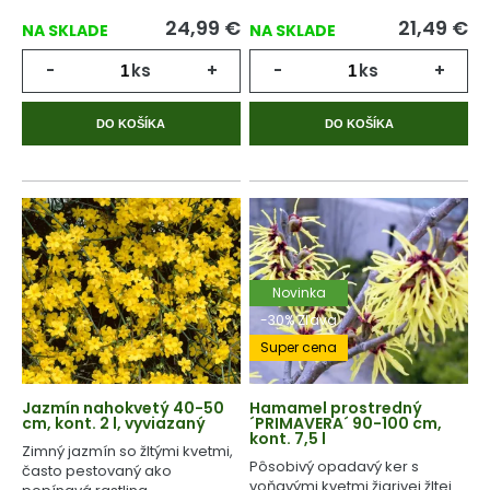
24,99
€
21,49
€
NA SKLADE
NA SKLADE
-
ks
+
-
ks
+
DO KOŠÍKA
DO KOŠÍKA
Novinka
-30% Zľava
Super cena
Jazmín nahokvetý 40-50
Hamamel prostredný
cm, kont. 2 l, vyviazaný
´PRIMAVERA´ 90-100 cm,
kont. 7,5 l
Zimný jazmín so žltými kvetmi,
Pôsobivý opadavý ker s
často pestovaný ako
voňavými kvetmi žiarivej žltej