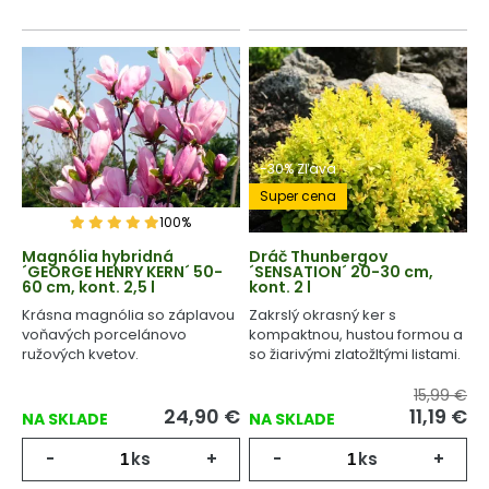
-30% Zľava
Super cena
100%
Magnólia hybridná
Dráč Thunbergov
´GEORGE HENRY KERN´ 50-
´SENSATION´ 20-30 cm,
60 cm, kont. 2,5 l
kont. 2 l
Krásna magnólia so záplavou
Zakrslý okrasný ker s
voňavých porcelánovo
kompaktnou, hustou formou a
ružových kvetov.
so žiarivými zlatožltými listami.
15,99 €
24,90
€
11,19
€
NA SKLADE
NA SKLADE
-
ks
+
-
ks
+