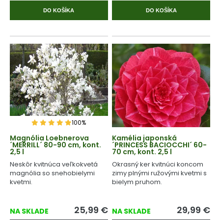
DO KOŠÍKA
DO KOŠÍKA
100%
Magnólia Loebnerova
Kamélia japonská
´MERRILL´ 80-90 cm, kont.
´PRINCESS BACIOCCHI´ 60-
2,5 l
70 cm, kont. 2,5 l
Neskôr kvitnúca veľkokvetá
Okrasný ker kvitnúci koncom
magnólia so snehobielymi
zimy plnými ružovými kvetmi s
kvetmi.
bielym pruhom.
25,99
€
29,99
€
NA SKLADE
NA SKLADE