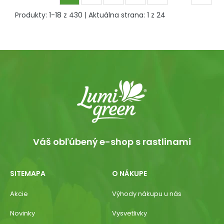
Produkty:
1
-
18
z
430
| Aktuálna strana:
1
z
24
Váš obľúbený e-shop s rastlinami
SITEMAPA
O NÁKUPE
Akcie
Výhody nákupu u nás
Novinky
Vysvetlivky