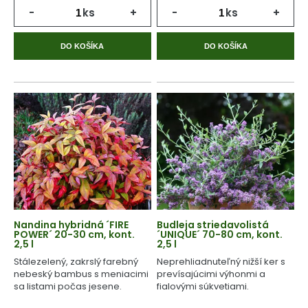
-
ks
+
-
ks
+
DO KOŠÍKA
DO KOŠÍKA
Nandina hybridná ´FIRE
Budleja striedavolistá
POWER´ 20-30 cm, kont.
´UNIQUE´ 70-80 cm, kont.
2,5 l
2,5 l
Stálezelený, zakrslý farebný
Neprehliadnuteľný nižší ker s
nebeský bambus s meniacimi
prevísajúcimi výhonmi a
sa listami počas jesene.
fialovými súkvetiami.