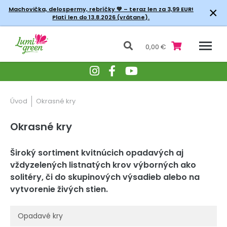
×
Machovička, delospermy, rebríčky
💚 – teraz len za 3,99 EUR!
Platí len do 13.8.2026 (vrátane).
0,00 €
Úvod
Okrasné kry
Okrasné kry
Široký sortiment kvitnúcich opadavých aj
vždyzelených listnatých krov výborných ako
solitéry, či do skupinových výsadieb alebo na
vytvorenie živých stien.
Opadavé kry