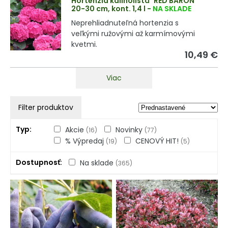
Hortenzia kalinolistá ´RED BARON´
20-30 cm, kont. 1,4 l
-
NA SKLADE
Neprehliadnuteľná hortenzia s
veľkými ružovými až karmímovými
kvetmi.
10,49 €
Viac
Filter produktov
Typ
Akcie
Novinky
(16)
(77)
% Výpredaj
CENOVÝ HIT!
(19)
(5)
Dostupnosť
Na sklade
(365)