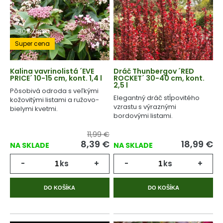
-30% Zľava
Super cena
Kalina vavrinolistá ´EVE
Dráč Thunbergov ´RED
PRICE´ 10-15 cm, kont. 1,4 l
ROCKET´ 30-40 cm, kont.
2,5 l
Pôsobivá odroda s veľkými
Elegantný dráč stĺpovitého
kožovitými listami a ružovo-
vzrastu s výraznými
bielymi kvetmi.
bordovými listami.
11,99 €
8,39
€
18,99
€
NA SKLADE
NA SKLADE
-
ks
+
-
ks
+
DO KOŠÍKA
DO KOŠÍKA