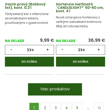
Vavrín pravý (Bobkový
Hortenzia metlinatá
list), kont. 0,3 l
´CANDLELIGHT®´ 50-60 cm,
kont. 4 l
Vždyzelený ker s intenzívne
Nová očarujúca hortenzia s
aromatickými listami,
veľkými súkvetiami krémovo
používanými v gastronómii.
žltej až ružovej farby.
9,99
€
36,99
€
NA SKLADE
NA SKLADE
-
ks
+
-
ks
+
DO KOŠÍKA
DO KOŠÍKA
Viac produktov
…
1
2
3
4
5
>|