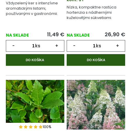
Vždyzelený ker s intenzívne
Nízka, kompaktne rastúca
aromatickými listami,
hortenzia s nádhernými
používanými v gastronómii.
kuželovitými súkvetiami.
11,49
€
26,90
€
NA SKLADE
NA SKLADE
-
ks
+
-
ks
+
DO KOŠÍKA
DO KOŠÍKA
100%