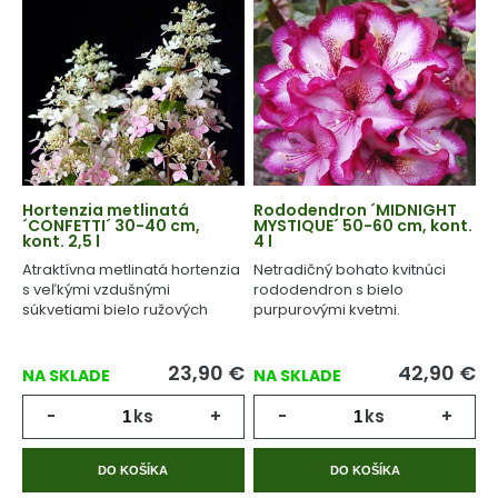
Hortenzia metlinatá
Rododendron ´MIDNIGHT
´CONFETTI´ 30-40 cm,
MYSTIQUE´ 50-60 cm, kont.
kont. 2,5 l
4 l
Atraktívna metlinatá hortenzia
Netradičný bohato kvitnúci
s veľkými vzdušnými
rododendron s bielo
súkvetiami bielo ružových
purpurovými kvetmi.
kvetov.
23,90
€
42,90
€
NA SKLADE
NA SKLADE
-
ks
+
-
ks
+
DO KOŠÍKA
DO KOŠÍKA