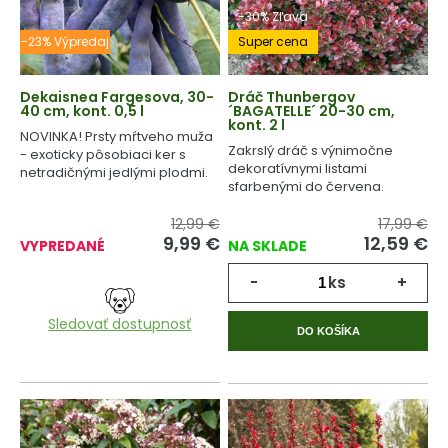
-30% Zľava
-23% Výpredaj
Super cena
Dekaisnea Fargesova, 30-
Dráč Thunbergov
40 cm, kont. 0,5 l
´BAGATELLE´ 20-30 cm,
kont. 2 l
NOVINKA! Prsty mŕtveho muža
Zakrslý dráč s výnimočne
- exoticky pôsobiaci ker s
dekoratívnymi listami
netradičnými jedlými plodmi.
sfarbenými do červena.
12,99 €
17,99 €
9,99
€
12,59
€
VYPREDANÉ
NA SKLADE
-
ks
+
Sledovať dostupnosť
DO KOŠÍKA