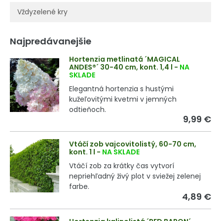
Vždyzelené kry
Najpredávanejšie
Hortenzia metlinatá ´MAGICAL
ANDES®´ 30-40 cm, kont. 1,4 l
-
NA
SKLADE
Elegantná hortenzia s hustými
kužeľovitými kvetmi v jemných
odtieňoch.
9,99 €
Vtáčí zob vajcovitolistý, 60-70 cm,
kont. 1 l
-
NA SKLADE
Vtáčí zob za krátky čas vytvorí
nepriehľadný živý plot v sviežej zelenej
farbe.
4,89 €