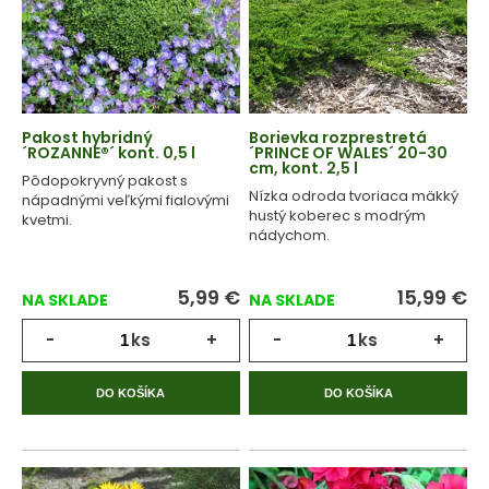
Pakost hybridný
Borievka rozprestretá
´ROZANNE®´ kont. 0,5 l
´PRINCE OF WALES´ 20-30
cm, kont. 2,5 l
Pôdopokryvný pakost s
Nízka odroda tvoriaca mäkký
nápadnými veľkými fialovými
hustý koberec s modrým
kvetmi.
nádychom.
5,99
€
15,99
€
NA SKLADE
NA SKLADE
-
ks
+
-
ks
+
DO KOŠÍKA
DO KOŠÍKA