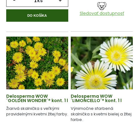
-
ks
+
Sledovať dostupnosť
DO KOŠÍKA
Delosperma WOW
Delosperma WOW
´GOLDEN WONDER´® kont. 1 l
´LIMONCELLO´® kont. 1 l
Žiarivá skalnička s veľkými
Výnimočne sfarbená
pravidelnými kvetmi žltej farby.
skalnička s kvetmi bielej a žltej
farbe.