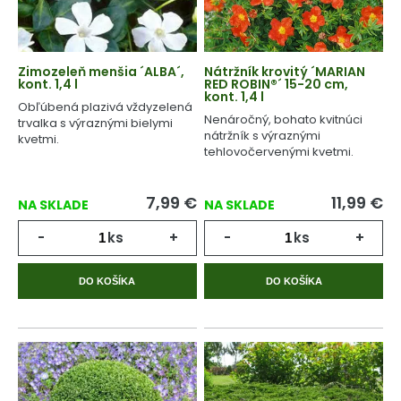
Zimozeleň menšia ´ALBA´,
Nátržník krovitý ´MARIAN
kont. 1,4 l
RED ROBIN®´ 15-20 cm,
kont. 1,4 l
Obľúbená plazivá vždyzelená
Nenáročný, bohato kvitnúci
trvalka s výraznými bielymi
nátržník s výraznými
kvetmi.
tehlovočervenými kvetmi.
7,99
€
11,99
€
NA SKLADE
NA SKLADE
-
ks
+
-
ks
+
DO KOŠÍKA
DO KOŠÍKA