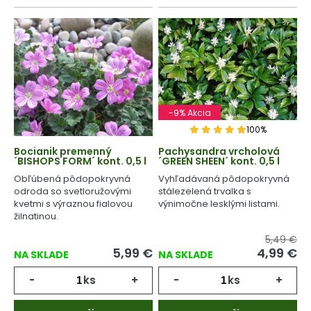
-9% Akcia
100%
Bocianik premenný
Pachysandra vrcholová
´BISHOPS FORM´ kont. 0,5 l
´GREEN SHEEN´ kont. 0,5 l
Obľúbená pôdopokryvná
Vyhľadávaná pôdopokryvná
odroda so svetloružovými
stálezelená trvalka s
kvetmi s výraznou fialovou
výnimočne lesklými listami.
žilnatinou.
5,49 €
5,99
€
4,99
€
NA SKLADE
NA SKLADE
-
ks
+
-
ks
+