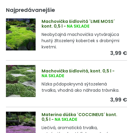
Najpredávanejšie
Machovička šidlovitá ´LIME MOSS´
kont. 0,5 l
-
NA SKLADE
Neobyčajná machovička vytvárajúca
hustý žltozelený koberček s drobnými
kvetmi.
3,99 €
Machovička šidlovitá, kont. 0,5 l
-
NA SKLADE
Nízka pôdopokryvná sýtozelená
trvalka, vhodná ako náhrada trávnika.
3,99 €
Materina dúška ´COCCINEUS´ kont.
0,5 l
-
NA SKLADE
Liečivá, aromatická trvalka,