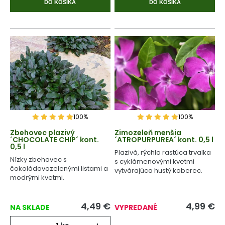
DO KOŠÍKA
DO KOŠÍKA
100%
100%
Zbehovec plazivý
Zimozeleň menšia
´CHOCOLATE CHIP´ kont.
´ATROPURPUREA´ kont. 0,5 l
0,5 l
Plazivá, rýchlo rastúca trvalka
Nízky zbehovec s
s cyklámenovými kvetmi
čokoládovozelenými listami a
vytvárajúca hustý koberec.
modrými kvetmi.
4,49
€
4,99
€
NA SKLADE
VYPREDANÉ