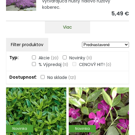
vytvárajúca hustý fialovo ružový
koberec.
5,49 €
Viac
Filter produktov
Typ
Akcie
Novinky
(20)
(11)
% Výpredaj
CENOVÝ HIT!
(11)
(0)
Dostupnosť
Na sklade
(121)
Novinka
Novinka