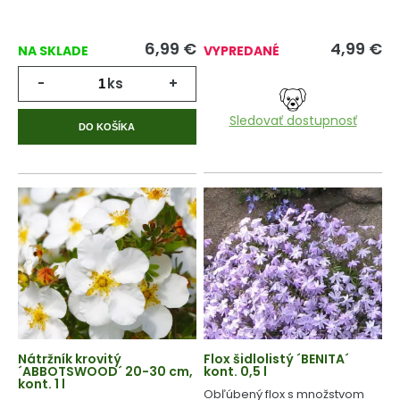
6,99
€
4,99
€
NA SKLADE
VYPREDANÉ
-
ks
+
Sledovať dostupnosť
DO KOŠÍKA
Nátržník krovitý
Flox šidlolistý ´BENITA´
´ABBOTSWOOD´ 20-30 cm,
kont. 0,5 l
kont. 1 l
Obľúbený flox s množstvom