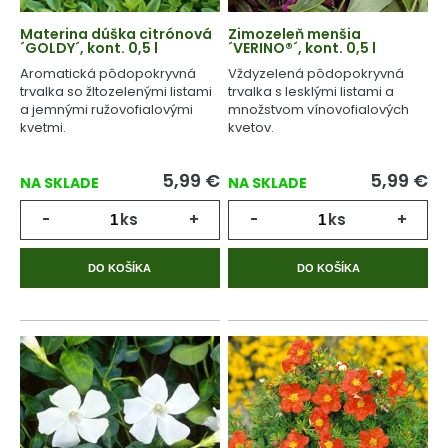
Materina dúška citrónová
Zimozeleň menšia
´GOLDY´, kont. 0,5 l
´VERINO®´, kont. 0,5 l
Aromatická pôdopokryvná
Vždyzelená pôdopokryvná
trvalka so žltozelenými listami
trvalka s lesklými listami a
a jemnými ružovofialovými
množstvom vínovofialových
kvetmi.
kvetov.
5,99
€
5,99
€
NA SKLADE
NA SKLADE
-
ks
+
-
ks
+
DO KOŠÍKA
DO KOŠÍKA