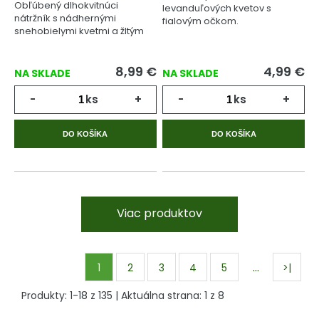
Obľúbený dlhokvitnúci
levanduľových kvetov s
nátržník s nádhernými
fialovým očkom.
snehobielymi kvetmi a žltým
očkom.
8,99
€
4,99
€
NA SKLADE
NA SKLADE
-
ks
+
-
ks
+
DO KOŠÍKA
DO KOŠÍKA
Viac produktov
…
1
2
3
4
5
>|
Produkty:
1
-
18
z
135
| Aktuálna strana:
1
z
8