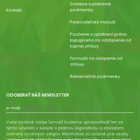
Dodacie a platobné
podmienky
Kontakt
Pestovateľský manuál
Poučenie o uplatnení práva
kupujúceho na odstúpenie od
kúpnej zmluvy
Formulár na ostúpenie od
zmluvy
Reklamačné podmienky
ODOBERAŤ NÁŠ NEWSLETTER
e-mail
Vaše osobné údaje (email) budeme spracovávať len za
týmto účelom v súlade s platnou legislatívou a zásadami
ochrany osobných údajov. Informácie sú určené pre osoby
staršie ako 16 rokov. Súhlas potvrdíte kliknutím na odkaz, ktorý