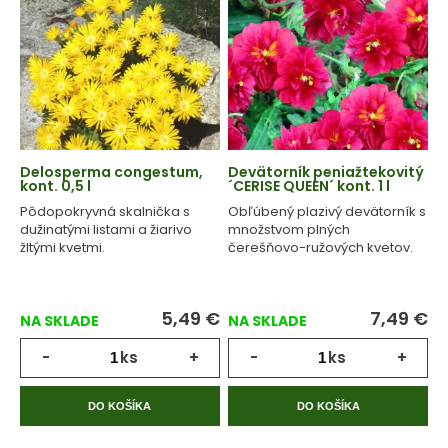
Delosperma congestum,
Devätorník peniažtekovitý
kont. 0,5 l
´CERISE QUEEN´ kont. 1 l
Pôdopokryvná skalnička s
Obľúbený plazivý devätorník s
dužinatými listami a žiarivo
množstvom plných
žltými kvetmi.
čerešňovo-ružových kvetov.
5,49
€
7,49
€
NA SKLADE
NA SKLADE
-
ks
+
-
ks
+
DO KOŠÍKA
DO KOŠÍKA