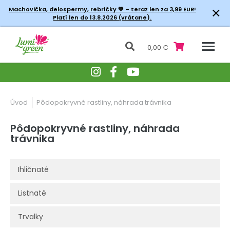
×
Machovička, delospermy, rebríčky
💚 – teraz len za 3,99 EUR!
Platí len do 13.8.2026 (vrátane).
0,00 €
Úvod
Pôdopokryvné rastliny, náhrada trávnika
Pôdopokryvné rastliny, náhrada
trávnika
Ihličnaté
Listnaté
Trvalky