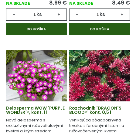
8,99
€
8,49
€
NA SKLADE
NA SKLADE
-
ks
+
-
ks
+
DO KOŠÍKA
DO KOŠÍKA
Delosperma WOW ´PURPLE
Rozchodník ´DRAGON´S
WONDER´®, kont. 1 l
BLOOD®´ kont. 0,5 l
Nová delosperma s
Vynikajúca pôdopokryvná
exkluzívnymi ružovofialovými
trvalka s farebnými listami a
kvetmi a žltým stredom.
ružovočervenými kvetmi.