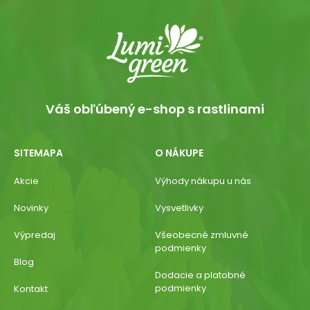
Váš obľúbený e-shop s rastlinami
SITEMAPA
O NÁKUPE
Akcie
Výhody nákupu u nás
Novinky
Vysvetlivky
Výpredaj
Všeobecné zmluvné
podmienky
Blog
Dodacie a platobné
podmienky
Kontakt