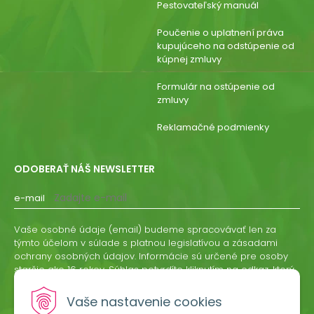
Pestovateľský manuál
Poučenie o uplatnení práva
kupujúceho na odstúpenie od
kúpnej zmluvy
Formulár na ostúpenie od
zmluvy
Reklamačné podmienky
ODOBERAŤ NÁŠ NEWSLETTER
e-mail
Vaše osobné údaje (email) budeme spracovávať len za
týmto účelom v súlade s platnou legislatívou a zásadami
ochrany osobných údajov. Informácie sú určené pre osoby
staršie ako 16 rokov. Súhlas potvrdíte kliknutím na odkaz, ktorý
vám pošleme na váš email. Súhlas môžete kedykoľvek
odvolať písomne, emailom alebo kliknutím na odkaz z
Vaše nastavenie cookies
ktoréhokoľvek informačného emailu.