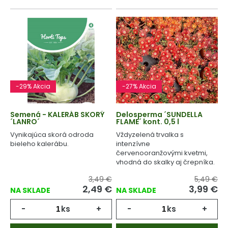
-29% Akcia
-27% Akcia
Semená - KALERÁB SKORÝ
Delosperma ´SUNDELLA
´LANRO´
FLAME´ kont. 0,5 l
Vynikajúca skorá odroda
Vždyzelená trvalka s
bieleho kalerábu.
intenzívne
červenooranžovými kvetmi,
vhodná do skalky aj črepníka.
3,49 €
5,49 €
2,49 €
3,99 €
NA SKLADE
NA SKLADE
-
ks
+
-
ks
+