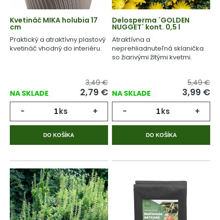
Kvetináč MIKA holubia 17
Delosperma ´GOLDEN
cm
NUGGET´ kont. 0,5 l
Praktický a atraktívny plastový
Atraktívna a
kvetináč vhodný do interiéru.
neprehliadnuteľná sklanička
so žiarivými žltými kvetmi.
3,49 €
5,49 €
2,79 €
3,99 €
NA SKLADE
NA SKLADE
-
ks
+
-
ks
+
DO KOŠÍKA
DO KOŠÍKA