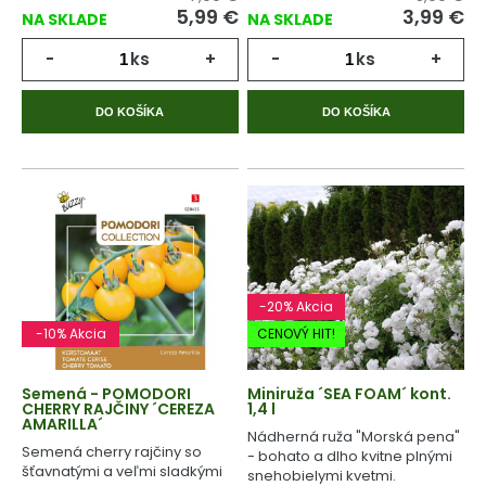
5,99 €
3,99 €
NA SKLADE
NA SKLADE
-
ks
+
-
ks
+
DO KOŠÍKA
DO KOŠÍKA
-20% Akcia
-10% Akcia
CENOVÝ HIT!
Semená - POMODORI
Miniruža ´SEA FOAM´ kont.
CHERRY RAJČINY ´CEREZA
1,4 l
AMARILLA´
Nádherná ruža "Morská pena"
Semená cherry rajčiny so
- bohato a dlho kvitne plnými
šťavnatými a veľmi sladkými
snehobielymi kvetmi.