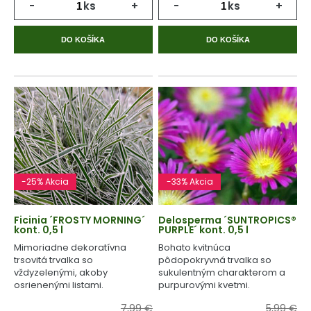
-
ks
+
-
ks
+
DO KOŠÍKA
DO KOŠÍKA
-25% Akcia
-33% Akcia
Ficinia ´FROSTY MORNING´
Delosperma ´SUNTROPICS®
kont. 0,5 l
PURPLE´ kont. 0,5 l
Mimoriadne dekoratívna
Bohato kvitnúca
trsovitá trvalka so
pôdopokryvná trvalka so
vždyzelenými, akoby
sukulentným charakterom a
osrienenými listami.
purpurovými kvetmi.
7,99 €
5,99 €