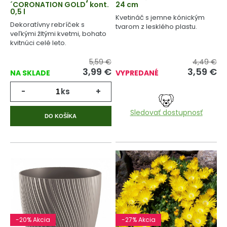
´CORONATION GOLD´ kont.
24 cm
0,5 l
Kvetináč s jemne kónickým
Dekoratívny rebríček s
tvarom z lesklého plastu.
veľkými žltými kvetmi, bohato
kvitnúci celé leto.
5,59 €
4,49 €
3,99 €
3,59 €
NA SKLADE
VYPREDANÉ
-
ks
+
Sledovať dostupnosť
DO KOŠÍKA
-20% Akcia
-27% Akcia