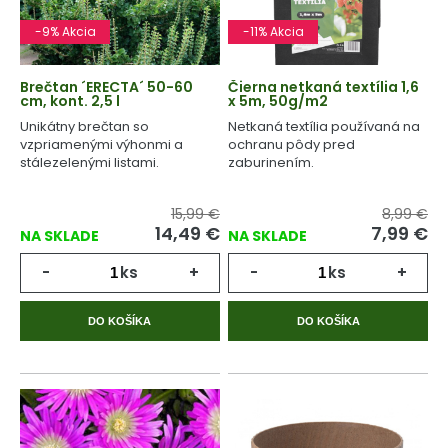
-9% Akcia
-11% Akcia
Brečtan ´ERECTA´ 50-60
Čierna netkaná textília 1,6
cm, kont. 2,5 l
x 5m, 50g/m2
Unikátny brečtan so
Netkaná textília používaná na
vzpriamenými výhonmi a
ochranu pôdy pred
stálezelenými listami.
zaburinením.
15,99 €
8,99 €
14,49 €
7,99 €
NA SKLADE
NA SKLADE
-
ks
+
-
ks
+
DO KOŠÍKA
DO KOŠÍKA