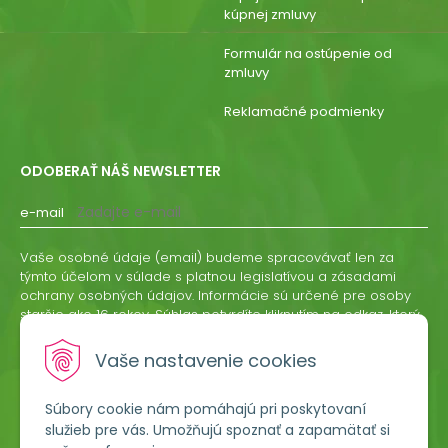
kúpnej zmluvy
Formulár na ostúpenie od
zmluvy
Reklamačné podmienky
ODOBERAŤ NÁŠ NEWSLETTER
e-mail
Vaše osobné údaje (email) budeme spracovávať len za
týmto účelom v súlade s platnou legislatívou a zásadami
ochrany osobných údajov. Informácie sú určené pre osoby
staršie ako 16 rokov. Súhlas potvrdíte kliknutím na odkaz, ktorý
vám pošleme na váš email. Súhlas môžete kedykoľvek
odvolať písomne, emailom alebo kliknutím na odkaz z
Vaše nastavenie cookies
ktoréhokoľvek informačného emailu.
Súbory cookie nám pomáhajú pri poskytovaní
ODOBERAŤ
služieb pre vás. Umožňujú spoznať a zapamätať si