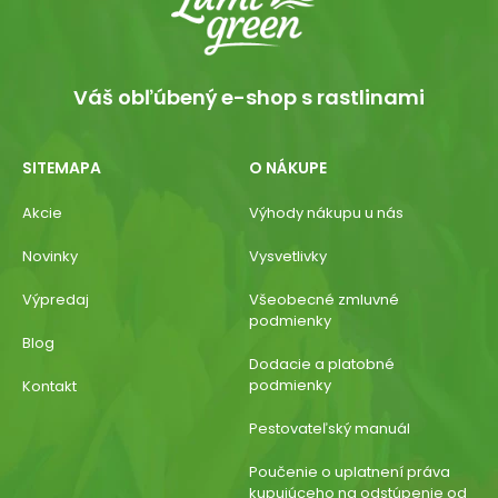
Váš obľúbený e-shop s rastlinami
SITEMAPA
O NÁKUPE
Akcie
Výhody nákupu u nás
Novinky
Vysvetlivky
Výpredaj
Všeobecné zmluvné
podmienky
Blog
Dodacie a platobné
podmienky
Kontakt
Pestovateľský manuál
Poučenie o uplatnení práva
kupujúceho na odstúpenie od