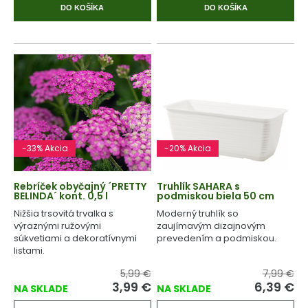
DO KOŠÍKA
DO KOŠÍKA
-33% Akcia
-20% Akcia
Rebríček obyčajný ´PRETTY
Truhlík SAHARA s
BELINDA´ kont. 0,5 l
podmiskou biela 50 cm
Nižšia trsovitá trvalka s
Moderný truhlík so
výraznými ružovými
zaujímavým dizajnovým
súkvetiami a dekoratívnymi
prevedením a podmiskou.
listami.
5,99 €
7,99 €
3,99 €
6,39 €
NA SKLADE
NA SKLADE