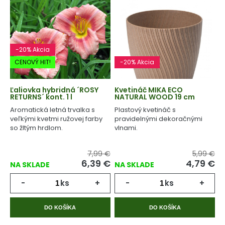
-20% Akcia
CENOVÝ HIT!
-20% Akcia
Ľaliovka hybridná ´ROSY
Kvetináč MIKA ECO
RETURNS´ kont. 1 l
NATURAL WOOD 19 cm
Aromatická letná trvalka s
Plastový kvetináč s
veľkými kvetmi ružovej farby
pravidelnými dekoračnými
so žltým hrdlom.
vlnami.
7,99 €
5,99 €
6,39 €
4,79 €
NA SKLADE
NA SKLADE
-
ks
+
-
ks
+
DO KOŠÍKA
DO KOŠÍKA