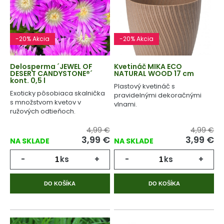
-20% Akcia
-20% Akcia
Delosperma ´JEWEL OF
Kvetináč MIKA ECO
DESERT CANDYSTONE®´
NATURAL WOOD 17 cm
kont. 0,5 l
Plastový kvetináč s
Exoticky pôsobiaca skalnička
pravidelnými dekoračnými
s množstvom kvetov v
vlnami.
ružových odtieňoch.
4,99 €
4,99 €
3,99 €
3,99 €
NA SKLADE
NA SKLADE
-
ks
+
-
ks
+
DO KOŠÍKA
DO KOŠÍKA