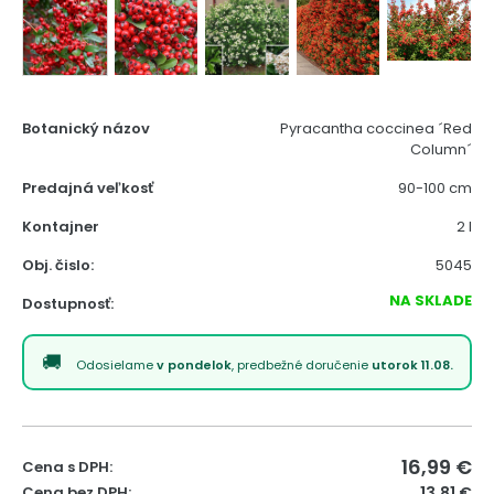
Botanický názov
Pyracantha coccinea ´Red
Column´
Predajná veľkosť
90-100 cm
Kontajner
2 l
Obj. čislo:
5045
NA SKLADE
Dostupnosť:
Odosielame
v pondelok
, predbežné doručenie
utorok 11.08.
16,99
€
Cena s DPH:
Cena bez DPH:
13,81 €