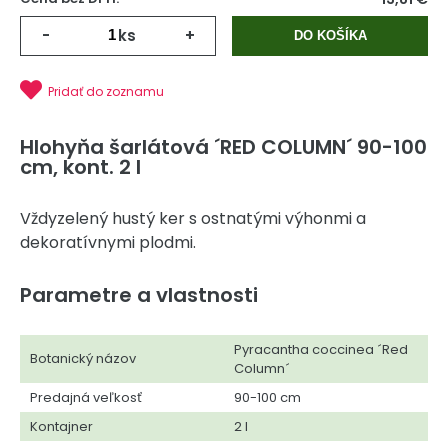
-
ks
+
DO KOŠÍKA
Pridať do zoznamu
Hlohyňa šarlátová ´RED COLUMN´ 90-100
cm, kont. 2 l
Vždyzelený hustý ker s ostnatými výhonmi a
dekoratívnymi plodmi.
Parametre a vlastnosti
Pyracantha coccinea ´Red
Botanický názov
Column´
Predajná veľkosť
90-100 cm
Kontajner
2 l