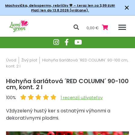
×
Machovička, delospermy, rebríčky
💚 – teraz len za 3,99 EUR!
Platí len do 13.8.2026 (vrátane).
0,00 €
Úvod
Živý plot
Hlohyňa šarlátová ´RED COLUMN´ 90-100 cm,
kont. 2 l
Hlohyňa šarlátová ´RED COLUMN´ 90-100
cm, kont. 2 l
100%
1
recenzií užívateľov
Vždyzelený hustý ker s ostnatými výhonmi a
dekoratívnymi plodmi.