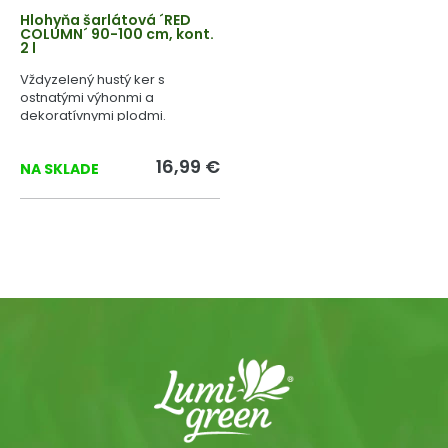
Hlohyňa šarlátová ´RED
COLUMN´ 90-100 cm, kont.
2 l
Vždyzelený hustý ker s
ostnatými výhonmi a
dekoratívnymi plodmi.
16,99 €
NA SKLADE