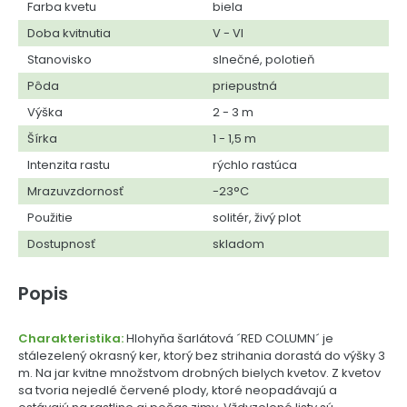
Farba kvetu
biela
Doba kvitnutia
V - VI
Stanovisko
slnečné, polotieň
Pôda
priepustná
Výška
2 - 3 m
Šírka
1 - 1,5 m
Intenzita rastu
rýchlo rastúca
Mrazuvzdornosť
-23°C
Použitie
solitér, živý plot
Dostupnosť
skladom
Popis
Charakteristika:
Hlohyňa šarlátová ´RED COLUMN´ je
stálezelený okrasný ker, ktorý bez strihania dorastá do výšky 3
m. Na jar kvitne množstvom drobných bielych kvetov. Z kvetov
sa tvoria nejedlé červené plody, ktoré neopadávajú a