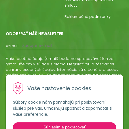
zmluvy
Reklamačné podmienky
ODOBERAŤ NÁŠ NEWSLETTER
e-mail
Vaše osobné údaje (email) budeme spracovávať len za
týmto účelom v súlade s platnou legislatívou a zásadami
ochrany osobných údajov. Informácie sú určené pre osoby
staršie ako 16 rokov. Súhlas potvrdíte kliknutím na odkaz, ktorý
vám pošleme na váš email. Súhlas môžete kedykoľvek
odvolať písomne, emailom alebo kliknutím na odkaz z
Vaše nastavenie cookies
ktoréhokoľvek informačného emailu.
Súbory cookie nám pomáhajú pri poskytovaní
ODOBERAŤ
služieb pre vás. Umožňujú spoznať a zapamätať si
vaše preferencie.
Lumigreen, s.r.o.
Súhlasím a pokračovať