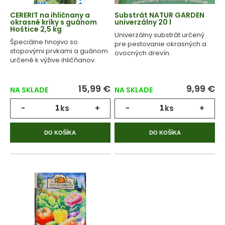
CERERIT na ihličnany a
Substrát NATUR GARDEN
okrasné kríky s guánom
univerzálny 20 l
Hoštice 2,5 kg
Univerzálny substrát určený
Špeciálne hnojivo so
pre pestovanie okrasných a
stopovými prvkami a guánom
ovocných drevín.
určené k výžive ihličňanov.
15,99 €
9,99 €
NA SKLADE
NA SKLADE
-
ks
+
-
ks
+
DO KOŠÍKA
DO KOŠÍKA