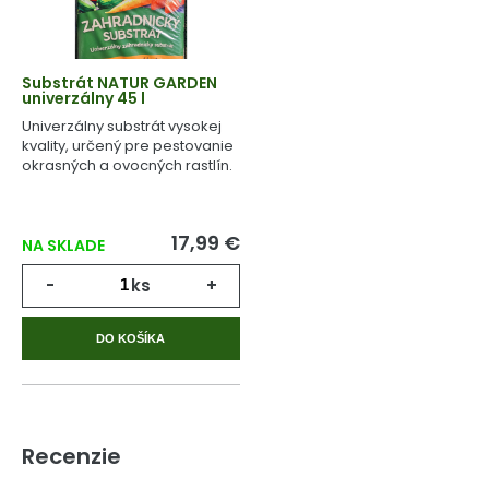
Substrát NATUR GARDEN
univerzálny 45 l
Univerzálny substrát vysokej
kvality, určený pre pestovanie
okrasných a ovocných rastlín.
17,99 €
NA SKLADE
-
ks
+
DO KOŠÍKA
Recenzie