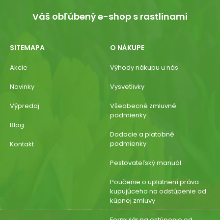
Váš obľúbený e-shop s rastlinami
SITEMAPA
O NÁKUPE
Akcie
Výhody nákupu u nás
Novinky
Vysvetlivky
Výpredaj
Všeobecné zmluvné
podmienky
Blog
Dodacie a platobné
podmienky
Kontakt
Pestovateľský manuál
Poučenie o uplatnení práva
kupujúceho na odstúpenie od
kúpnej zmluvy
Formulár na ostúpenie od