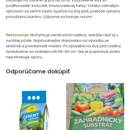
ostávajú na rastline aj počas zimy. Vždyzelené listy sú
podlhovasté, kožovité, tmavozelenej farby. Vďaka ostnatým
výhonom sa veľmi často využíva na živý plot, pretože vytvára
prirodzenú bariéru. Výborne sa tvaruje rezom.
Pestovanie:
Hlohyňa je nenáročná rastlina, dokáže rásť aj v
suchšej pôde. Najvhodnejšie stanovisko na výsadbu je
slnečné a polotienisté miesto. Pri výsadbe na živý plot rastliny
vysádzame vo vzdialenosti 50-60 cm. Nie je popínavá, preto
nepotrebuje oporu.
Odporúčame dokúpiť