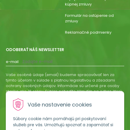
kúpnej zmluvy
Formulár na ostúpenie od
zmluvy
Reklamačné podmienky
ODOBERAŤ NÁŠ NEWSLETTER
e-mail
Vaše osobné údaje (email) budeme spracovávať len za
týmto účelom v súlade s platnou legislatívou a zásadami
ochrany osobných údajov. Informácie sú určené pre osoby
staršie ako 16 rokov. Súhlas potvrdíte kliknutím na odkaz, ktorý
vám pošleme na váš email. Súhlas môžete kedykoľvek
odvolať písomne, emailom alebo kliknutím na odkaz z
Vaše nastavenie cookies
ktoréhokoľvek informačného emailu.
Súbory cookie nám pomáhajú pri poskytovaní
ODOBERAŤ
služieb pre vás. Umožňujú spoznať a zapamätať si