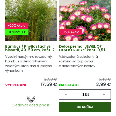
-20% Akcia
CENOVÝ HIT!
-27% Akcia
Bambus / Phyllostachys
Delosperma ´JEWEL OF
bissetii, 40-50 cm, kont. 2 l
DESERT RUBY®´ kont. 0,5 l
Vysoký hustý mrazuvzdorný
Vždyzelená sukulentná
bambus s dekoratívnymi
rastlina so záplavou
zelenými steblami a jedlými
viacfarebných kvetov.
výhonkami.
21,99 €
5,49 €
17,59 €
3,99 €
VYPREDANÉ
NA SKLADE
-
ks
+
Sledovať dostupnosť
DO KOŠÍKA