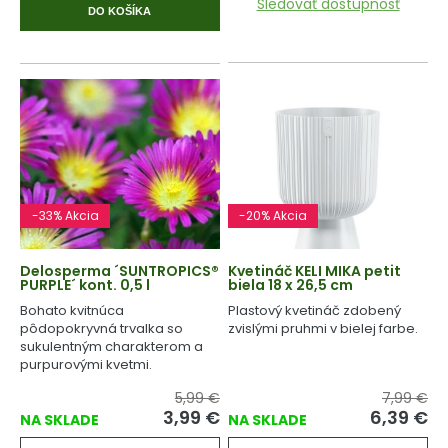
Sledovať dostupnosť
DO KOŠÍKA
-33% Akcia
-20% Akcia
Delosperma ´SUNTROPICS®
Kvetináč KELI MIKA petit
PURPLE´ kont. 0,5 l
biela 18 x 26,5 cm
Bohato kvitnúca
Plastový kvetináč zdobený
pôdopokryvná trvalka so
zvislými pruhmi v bielej farbe.
sukulentným charakterom a
purpurovými kvetmi.
5,99 €
7,99 €
3,99 €
6,39 €
NA SKLADE
NA SKLADE