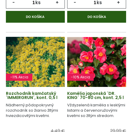
-
ks
+
-
ks
+
DO KOŠÍKA
DO KOŠÍKA
-11% Akcia
-10% Akcia
Rozchodník kamčatský
Kamélia japonská ´DR.
´IMMERGRUN´, kont. 0,5 l
KING´ 70-80 cm, kont. 2,5 l
Nádherný pôdopokryvný
Vždyzelená kamélia s lesklými
rozchodník so žiarivo žltými
listami a červenoružovými
hviezdicovitými kvetmi.
kvetmi so žltým stredom.
4,49 €
29,99 €