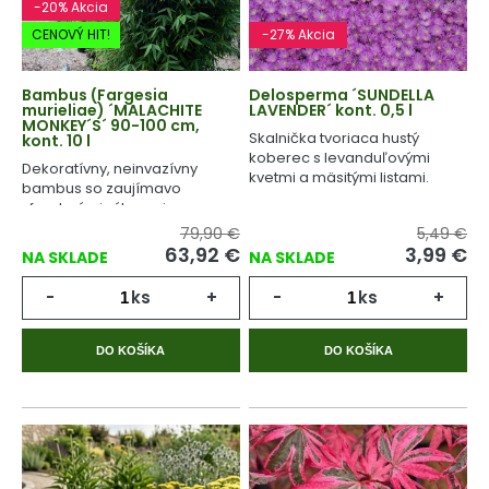
-20% Akcia
CENOVÝ HIT!
-27% Akcia
Bambus (Fargesia
Delosperma ´SUNDELLA
murieliae) ´MALACHITE
LAVENDER´ kont. 0,5 l
MONKEY´S´ 90-100 cm,
Skalnička tvoriaca hustý
kont. 10 l
koberec s levanduľovými
Dekoratívny, neinvazívny
kvetmi a mäsitými listami.
bambus so zaujímavo
sfarebnými výhonmi.
79,90 €
5,49 €
63,92 €
3,99 €
NA SKLADE
NA SKLADE
-
ks
+
-
ks
+
DO KOŠÍKA
DO KOŠÍKA