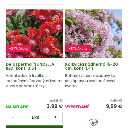
-27% Akcia
-17% Akcia
Delosperma ´SUNDELLA
Kolkvícia nádherná 15-20
RED´ kont. 0,5 l
cm, kont. 1,4 l
Veľmi odolná trvalka s
Bohatokvitnúci opadavý ker
jedinečnými červenými kvetmi
so záplavou svetloružových
v tvare sedmokrásky.
kvetov.
5,49 €
11,99 €
3,99 €
9,99 €
NA SKLADE
VYPREDANÉ
-
ks
+