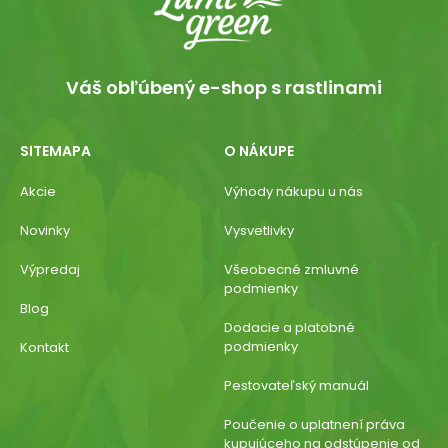
Váš obľúbený e-shop s rastlinami
SITEMAPA
O NÁKUPE
Akcie
Výhody nákupu u nás
Novinky
Vysvetlivky
Výpredaj
Všeobecné zmluvné
podmienky
Blog
Dodacie a platobné
podmienky
Kontakt
Pestovateľský manuál
Poučenie o uplatnení práva
kupujúceho na odstúpenie od