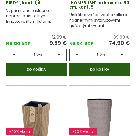
BIRD®´, kont. 1,4 l
´HOMEBUSH´ na kmienku 60
cm, kont. 5 l
Vzpriamene rastúci ker
Unikátna veľkokvetá azalka s
neprehliadnuteľnými
nádhernými sýtoružovými
limetkovožltými listami.
guľovitými kvetmi.
12,99 €
89,90 €
9,99 €
74,90 €
NA SKLADE
NA SKLADE
-
ks
+
-
ks
+
DO KOŠÍKA
DO KOŠÍKA
-20% Akcia
-20% Akcia