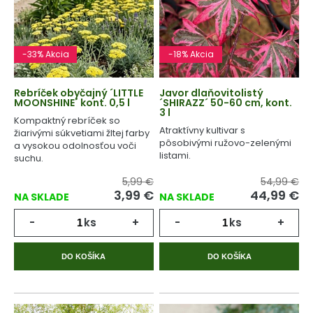
-33% Akcia
-18% Akcia
Rebríček obyčajný ´LITTLE
Javor dlaňovitolistý
MOONSHINE´ kont. 0,5 l
´SHIRAZZ´ 50-60 cm, kont.
3 l
Kompaktný rebríček so
Atraktívny kultivar s
žiarivými súkvetiami žltej farby
pôsobivými ružovo-zelenými
a vysokou odolnosťou voči
listami.
suchu.
5,99 €
54,99 €
3,99 €
44,99 €
NA SKLADE
NA SKLADE
-
ks
+
-
ks
+
DO KOŠÍKA
DO KOŠÍKA