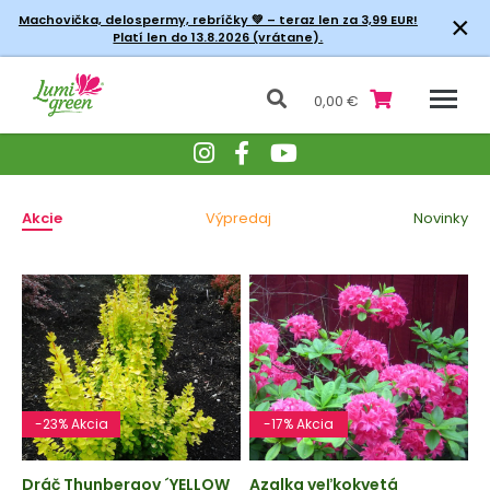
×
Machovička, delospermy, rebríčky
💚 – teraz len za 3,99 EUR!
Platí len do 13.8.2026 (vrátane).
0,00 €
Akcie
Výpredaj
Novinky
-23% Akcia
-17% Akcia
Dráč Thunbergov ´YELLOW
Azalka veľkokvetá