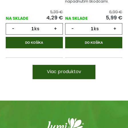
napadnutím škodcami.
5,39 €
6,99 €
4,29 €
5,99 €
NA SKLADE
NA SKLADE
-
ks
+
-
ks
+
DO KOŠÍKA
DO KOŠÍKA
Viac produktov