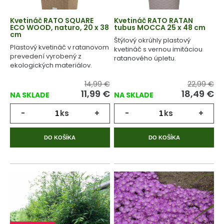
Kvetináč RATO SQUARE
Kvetináč RATO RATAN
ECO WOOD, naturo, 20 x 38
tubus MOCCA 25 x 48 cm
cm
Štýlový okrúhly plastový
Plastový kvetináč v ratanovom
kvetináč s vernou imitáciou
prevedení vyrobený z
ratanového úpletu.
ekologických materiálov.
14,99 €
22,99 €
11,99 €
18,49 €
NA SKLADE
NA SKLADE
-
ks
+
-
ks
+
DO KOŠÍKA
DO KOŠÍKA