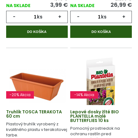
3,99 €
26,99 €
NA SKLADE
NA SKLADE
-
ks
+
-
ks
+
DO KOŠÍKA
DO KOŠÍKA
-20% Akcia
-14% Akcia
Truhlík TOSCA TERAKOTA
Lepové dosky žlté BIO
60 cm
PLANTELLA malé
BUTTERFLIES 10 ks
Plastový truhlík vyrobený z
Pomocný prostriedok na
kvalitného plastu v terakotovej
ochranu rastlín pred
farbe.