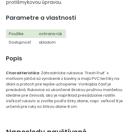
protišmykovou úpravou.
Parametre a vlastnosti
Použitie
ochrana rúk
Dostupnosť
skladom
Popis
Charakteristika:
Záhradnícke rukavice ´Fresh Fruit´ s
motívom jahôd sú vyrobené z bavlny a majú PVC terčíky na
dlani a prstoch pre lepšie uchopenie. Vonkajšia časť je
priedušná. Rukavice sú ukončené širokou pružnou manžetou.
Ideálne pre činnosti, ako je napríklad presádzanie rastlín.
Veľkosť rukavíc si zvolíte podľa šírky dlane, napr. veľkosť 8 je
určená pre ruky so šírkou dlane 8 cm.