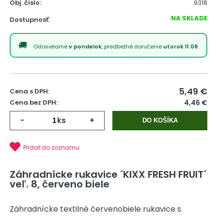
Obj. čislo:
9318
NA SKLADE
Dostupnosť:
Odosielame
v pondelok
, predbežné doručenie
utorok 11.08.
5,49
€
Cena s DPH:
Cena bez DPH:
4,46 €
-
ks
+
DO KOŠÍKA
Pridať do zoznamu
Záhradnícke rukavice ´KIXX FRESH FRUIT´
veľ. 8, červeno biele
Záhradnícke textilné červenobiele rukavice s