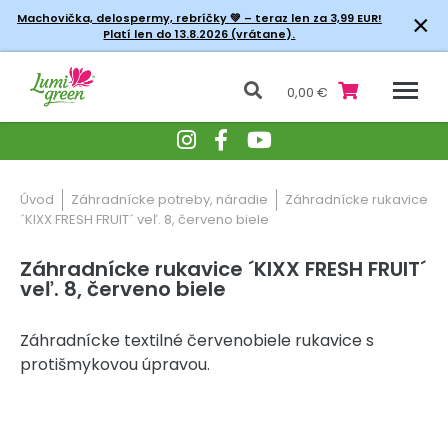
×
Machovička, delospermy, rebríčky
💚 – teraz len za 3,99 EUR!
Platí len do 13.8.2026 (vrátane).
0,00 €
Úvod
Záhradnícke potreby, náradie
Záhradnícke rukavice
´KIXX FRESH FRUIT´ veľ. 8, červeno biele
Záhradnícke rukavice ´KIXX FRESH FRUIT´
veľ. 8, červeno biele
Záhradnícke textilné červenobiele rukavice s
protišmykovou úpravou.