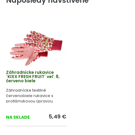
Naposledy navštívené
Záhradnícke rukavice
´KIXX FRESH FRUIT´ veľ. 8,
červeno biele
Záhradnícke textilné
červenobiele rukavice s
protišmykovou úpravou.
5,49 €
NA SKLADE