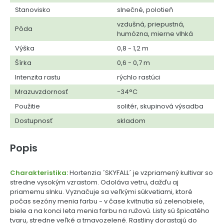
Stanovisko
slnečné, polotieň
vzdušná, priepustná,
Pôda
humózna, mierne vlhká
Výška
0,8 - 1,2 m
Šírka
0,6 - 0,7 m
Intenzita rastu
rýchlo rastúci
Mrazuvzdornosť
-34°C
Použitie
solitér, skupinová výsadba
Dostupnosť
skladom
Popis
Charakteristika:
Hortenzia ´SKYFALL´ je vzpriamený kultivar so
stredne vysokým vzrastom. Odoláva vetru, dažďu aj
priamemu slnku. Vyznačuje sa veľkými súkvetiami, ktoré
počas sezóny menia farbu - v čase kvitnutia sú zelenobiele,
biele a na konci leta menia farbu na ružovú. Listy sú špicatého
tvaru, stredne veľké a tmavozelené. Rastliny dorastajú do