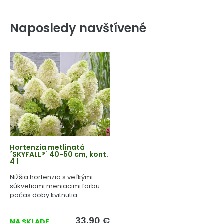
Naposledy navštívené
Hortenzia metlinatá
´SKYFALL®´ 40-50 cm, kont.
4 l
Nižšia hortenzia s veľkými
súkvetiami meniacimi farbu
počas doby kvitnutia.
33,90 €
NA SKLADE