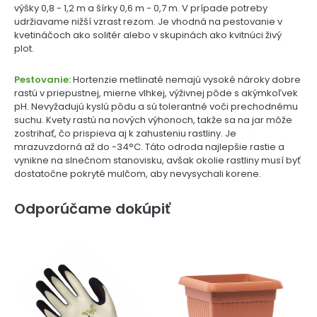
výšky 0,8 - 1,2 m a šírky 0,6 m - 0,7 m. V prípade potreby
udržiavame nižší vzrast rezom. Je vhodná na pestovanie v
kvetináčoch ako solitér alebo v skupinách ako kvitnúci živý
plot.
Pestovanie:
Hortenzie metlinaté nemajú vysoké nároky dobre
rastú v priepustnej, mierne vlhkej, výživnej pôde s akýmkoľvek
pH. Nevyžadujú kyslú pôdu a sú tolerantné voči prechodnému
suchu. Kvety rastú na nových výhonoch, takže sa na jar môže
zostrihať, čo prispieva aj k zahusteniu rastliny. Je
mrazuvzdorná až do -34°C. Táto odroda najlepšie rastie a
vynikne na slnečnom stanovisku, avšak okolie rastliny musí byť
dostatočne pokryté mulčom, aby nevysychali korene.
Odporúčame dokúpiť