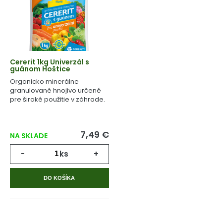
Cererit 1kg Univerzál s
guánom Hoštice
Organicko minerálne
granulované hnojivo určené
pre široké použitie v záhrade.
7,49 €
NA SKLADE
-
ks
+
DO KOŠÍKA