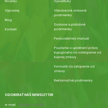
Novinky
Vysvetlivky
Výpredaj
Všeobecné zmluvné
podmienky
Blog
Dodacie a platobné
podmienky
Kontakt
Pestovateľský manuál
Poučenie o uplatnení práva
kupujúceho na odstúpenie od
kúpnej zmluvy
Formulár na ostúpenie od
zmluvy
Reklamačné podmienky
ODOBERAŤ NÁŠ NEWSLETTER
e-mail