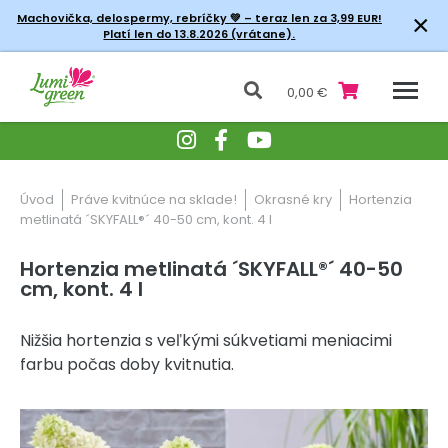
×
Machovička, delospermy, rebríčky
💚 – teraz len za 3,99 EUR!
Platí len do 13.8.2026 (vrátane).
0,00 €
Úvod
Práve kvitnúce na sklade!
Okrasné kry
Hortenzia
metlinatá ´SKYFALL®´ 40-50 cm, kont. 4 l
Hortenzia metlinatá ´SKYFALL®´ 40-50
cm, kont. 4 l
Nižšia hortenzia s veľkými súkvetiami meniacimi
farbu počas doby kvitnutia.