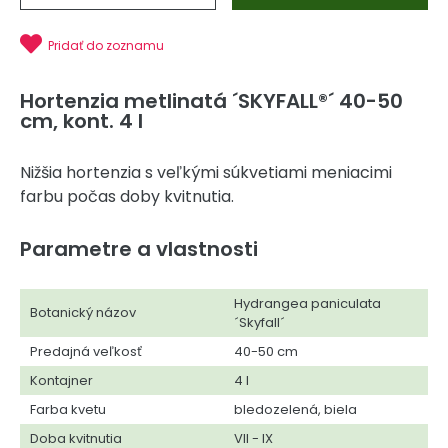
Pridať do zoznamu
Hortenzia metlinatá ´SKYFALL®´ 40-50
cm, kont. 4 l
Nižšia hortenzia s veľkými súkvetiami meniacimi
farbu počas doby kvitnutia.
Parametre a vlastnosti
Hydrangea paniculata
Botanický názov
´Skyfall´
Predajná veľkosť
40-50 cm
Kontajner
4 l
Farba kvetu
bledozelená, biela
Doba kvitnutia
VII - IX