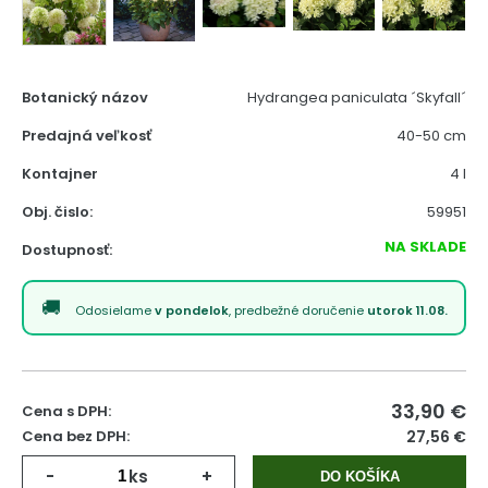
Botanický názov
Hydrangea paniculata ´Skyfall´
Predajná veľkosť
40-50 cm
Kontajner
4 l
Obj. čislo:
59951
NA SKLADE
Dostupnosť:
Odosielame
v pondelok
, predbežné doručenie
utorok 11.08.
33,90
€
Cena s DPH:
Cena bez DPH:
27,56 €
-
ks
+
DO KOŠÍKA