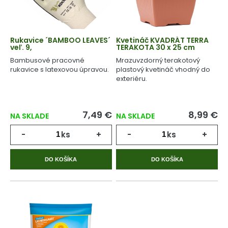
Rukavice ´BAMBOO LEAVES´
Kvetináč KVADRÁT TERRA
veľ. 9,
TERAKOTA 30 x 25 cm
Bambusové pracovné
Mrazuvzdorný terakotový
rukavice s latexovou úpravou.
plastový kvetináč vhodný do
exteriéru.
7,49 €
8,99 €
NA SKLADE
NA SKLADE
-
ks
+
-
ks
+
DO KOŠÍKA
DO KOŠÍKA