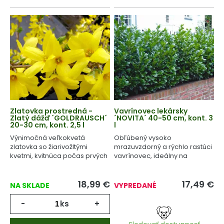
Zlatovka prostredná -
Vavrínovec lekársky
Zlatý dážď ´GOLDRAUSCH´
´NOVITA´ 40-50 cm, kont. 3
20-30 cm, kont. 2,5 l
l
Výnimočná veľkokvetá
Obľúbený vysoko
zlatovka so žiarivožltými
mrazuvzdorný a rýchlo rastúci
kvetmi, kvitnúca počas prvých
vavrínovec, ideálny na
jarných dní.
tvarovanie.
18,99
€
17,49
€
NA SKLADE
VYPREDANÉ
-
ks
+