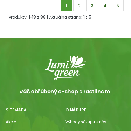
1
2
3
4
5
Produkty:
1
-
18
z
88
| Aktuálna strana:
1
z
5
Váš obľúbený e-shop s rastlinami
SITEMAPA
O NÁKUPE
Akcie
Výhody nákupu u nás