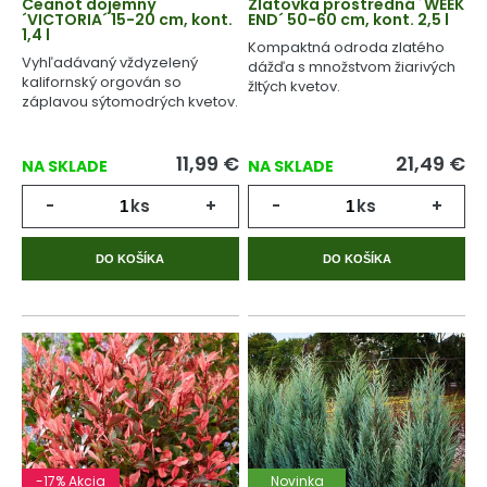
Ceanot dojemný
Zlatovka prostredná ´WEEK
´VICTORIA´ 15-20 cm, kont.
END´ 50-60 cm, kont. 2,5 l
1,4 l
Kompaktná odroda zlatého
Vyhľadávaný vždyzelený
dážďa s množstvom žiarivých
kalifornský orgován so
žltých kvetov.
záplavou sýtomodrých kvetov.
11,99
€
21,49
€
NA SKLADE
NA SKLADE
-
ks
+
-
ks
+
DO KOŠÍKA
DO KOŠÍKA
-17% Akcia
Novinka