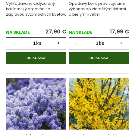
Vyhľadávaný vždyzelený
Opadavý ker s prevísajúcimi
kalifornský orgován so
výhonmi so zlatožltými listami
záplavou sýtomodrých kvetov.
a bielymi kvetmi.
27,90
€
17,99
€
NA SKLADE
NA SKLADE
-
ks
+
-
ks
+
DO KOŠÍKA
DO KOŠÍKA