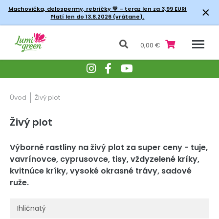
×
Machovička, delospermy, rebríčky
💚 – teraz len za 3,99 EUR!
Platí len do 13.8.2026 (vrátane).
0,00 €
Úvod
Živý plot
Živý plot
Výborné rastliny na živý plot za super ceny - tuje,
vavrínovce, cyprusovce, tisy, vždyzelené kríky,
kvitnúce kríky, vysoké okrasné trávy, sadové
ruže.
Ihličnatý