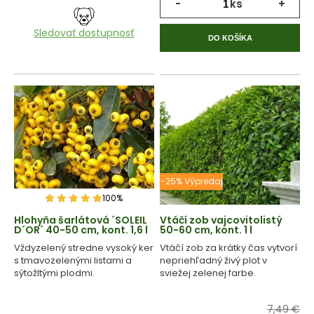
-
ks
+
Sledovať dostupnosť
DO KOŠÍKA
-25% Výpredaj
100%
Hlohyňa šarlátová ´SOLEIL
Vtáčí zob vajcovitolistý
D´OR´ 40-50 cm, kont. 1,6 l
50-60 cm, kont. 1 l
Vždyzelený stredne vysoký ker
Vtáčí zob za krátky čas vytvorí
s tmavozelenými listami a
nepriehľadný živý plot v
sýtožltými plodmi.
sviežej zelenej farbe.
7,49 €