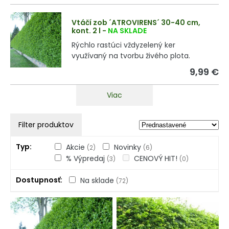
Vtáčí zob ´ATROVIRENS´ 30-40 cm,
kont. 2 l
-
NA SKLADE
Rýchlo rastúci vždyzelený ker
využívaný na tvorbu živého plota.
9,99 €
Viac
Filter produktov
Typ
Akcie
Novinky
(2)
(6)
% Výpredaj
CENOVÝ HIT!
(3)
(0)
Dostupnosť
Na sklade
(72)