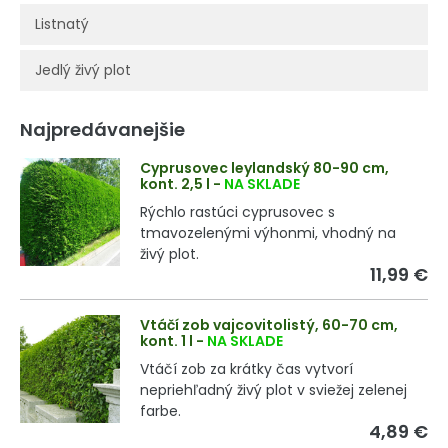
Listnatý
Jedlý živý plot
Najpredávanejšie
Cyprusovec leylandský 80-90 cm,
kont. 2,5 l
-
NA SKLADE
Rýchlo rastúci cyprusovec s
tmavozelenými výhonmi, vhodný na
živý plot.
11,99 €
Vtáčí zob vajcovitolistý, 60-70 cm,
kont. 1 l
-
NA SKLADE
Vtáčí zob za krátky čas vytvorí
nepriehľadný živý plot v sviežej zelenej
farbe.
4,89 €