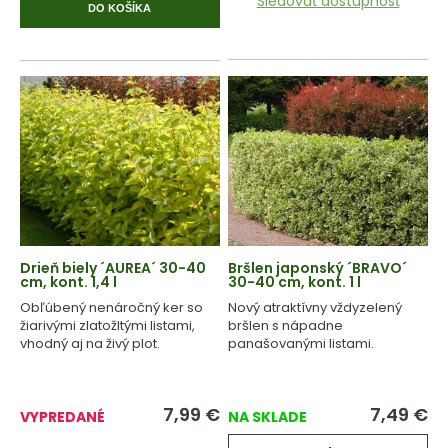
Sledovať dostupnosť
DO KOŠÍKA
Drieň biely ´AUREA´ 30-40
Bršlen japonský ´BRAVO´
cm, kont. 1,4 l
30-40 cm, kont. 1 l
Obľúbený nenáročný ker so
Nový atraktívny vždyzelený
žiarivými zlatožltými listami,
bršlen s nápadne
vhodný aj na živý plot.
panašovanými listami.
7,99
€
7,49
€
VYPREDANÉ
NA SKLADE