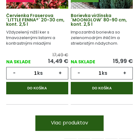
Červienka Fraserova
Borievka viržínska
´LITTLE FENNA®´ 20-30 cm,
´MOONGLOW´ 80-90 cm,
kont. 2,5 l
kont. 2,5 l
Vždyzelený nižší ker s
Impozantná borievka so
tmavozelenými listami a
zelenomodrým ihličím a
kontrastnými mladými
striebristým nádychom.
výhonmi ružovej farby.
17,49 €
14,49
€
15,99
€
NA SKLADE
NA SKLADE
-
ks
+
-
ks
+
DO KOŠÍKA
DO KOŠÍKA
Viac produktov