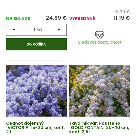
15,99 €
24,99
€
11,19
€
NA SKLADE
VYPREDANÉ
-
ks
+
Sledovať dostupnosť
DO KOŠÍKA
Ceanot dojemný
Tavoľník van Houtteho
´VICTORIA´ 15-20 cm, kont.
´GOLD FONTAIN´ 30-40 cm,
2 l
kont. 2,5 l