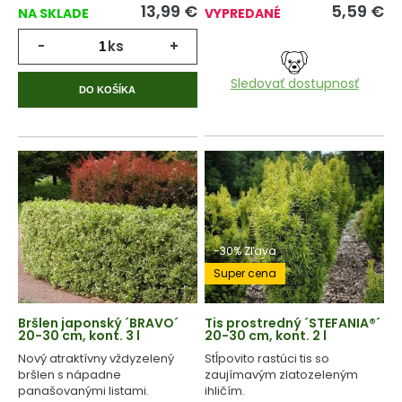
13,99
€
5,59
€
NA SKLADE
VYPREDANÉ
-
ks
+
Sledovať dostupnosť
DO KOŠÍKA
-30% Zľava
Super cena
Bršlen japonský ´BRAVO´
Tis prostredný ´STEFANIA®´
20-30 cm, kont. 3 l
20-30 cm, kont. 2 l
Nový atraktívny vždyzelený
Stĺpovito rastúci tis so
bršlen s nápadne
zaujímavým zlatozeleným
panašovanými listami.
ihličím.