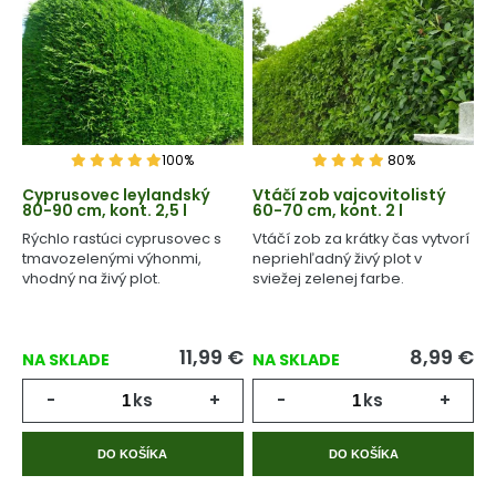
100%
80%
Cyprusovec leylandský
Vtáčí zob vajcovitolistý
80-90 cm, kont. 2,5 l
60-70 cm, kont. 2 l
Rýchlo rastúci cyprusovec s
Vtáčí zob za krátky čas vytvorí
tmavozelenými výhonmi,
nepriehľadný živý plot v
vhodný na živý plot.
sviežej zelenej farbe.
11,99
€
8,99
€
NA SKLADE
NA SKLADE
-
ks
+
-
ks
+
DO KOŠÍKA
DO KOŠÍKA