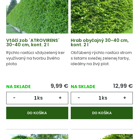
Vtáčí zob ´ATROVIRENS´
Hrab obyčajný 30-40 cm,
30-40 cm, kont. 2 l
kont. 2 l
Rýchlo rastúci vždyzelený ker
Obľúbený rýchlo rastúci strom
využívaný na tvorbu živého
s listami sviežej zelenej farby,
plota.
ideálny na živý plot.
9,99
€
12,99
€
NA SKLADE
NA SKLADE
-
ks
+
-
ks
+
DO KOŠÍKA
DO KOŠÍKA