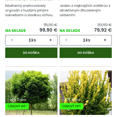
Nádherný snehovobiely
Jeden z najkrajších solitérov s
orgován s hustými plnými
atraktívnym žltozeleným
súkvetiami a sladkou vôňou.
olistením.
115,90 €
99,90 €
99,90
€
79,92
€
NA SKLADE
NA SKLADE
-
ks
+
-
ks
+
DO KOŠÍKA
DO KOŠÍKA
-20% Zľava
-20% Zľava
CENOVÝ HIT!
CENOVÝ HIT!