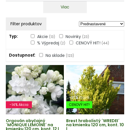
Viac
Filter produktov
Typ
Akcie
Novinky
(13)
(23)
% Výpredaj
CENOVÝ HIT!
(2)
(44)
Dostupnosť
Na sklade
(123)
-20% Zľava
-14% Akcia
CENOVÝ HIT!
Orgován obyčajný
Brest hrabolistý ´WREDEI´
´MONIQUE LEMOINE´ na
na kmienku 120 cm, kont. 10
kmienku 120 cm, kont. 12 l
l