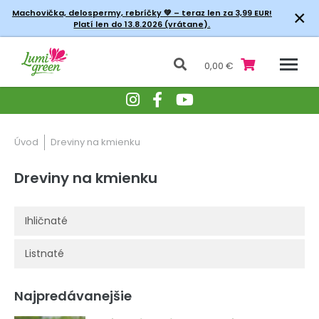
×
Machovička, delospermy, rebríčky
💚 – teraz len za 3,99 EUR!
Platí len do 13.8.2026 (vrátane).
0,00 €
Úvod
Dreviny na kmienku
Dreviny na kmienku
Ihličnaté
Listnaté
Najpredávanejšie