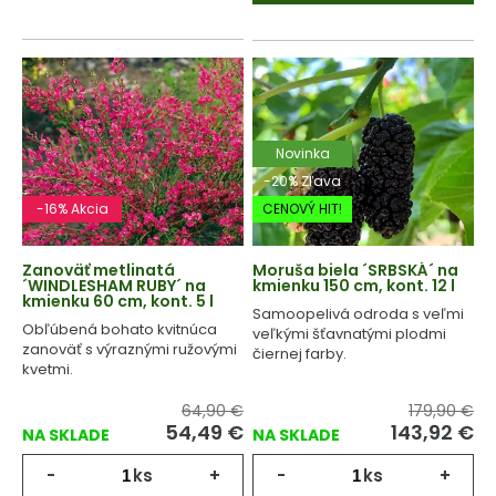
Novinka
-20% Zľava
-16% Akcia
CENOVÝ HIT!
Zanoväť metlinatá
Moruša biela ´SRBSKÁ´ na
´WINDLESHAM RUBY´ na
kmienku 150 cm, kont. 12 l
kmienku 60 cm, kont. 5 l
Samoopelivá odroda s veľmi
Obľúbená bohato kvitnúca
veľkými šťavnatými plodmi
zanoväť s výraznými ružovými
čiernej farby.
kvetmi.
64,90 €
179,90 €
54,49
€
143,92
€
NA SKLADE
NA SKLADE
-
ks
+
-
ks
+