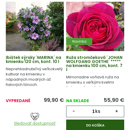
Novinka
Ibištek sýrsky ´MARINA´ na
Ruža stromčeková ´JOHAN
kmienku 120 cm, kont. 10 l
WOLFGANG GOETHE´ *****
na kmienku 100 cm, kont. 7
Neprehliadnuteľný veľkokvetý
l
kultivar na kmienku v
Mimoriadne voňavá ruža na
nápadných modrých až
kmienku s veľkými kvetmi
fialových tónoch.
fialovo ružovej farby.
99,90
€
55,90
€
VYPREDANÉ
NA SKLADE
-
ks
+
Sledovať dostupnosť
DO KOŠÍKA