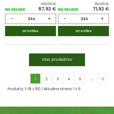
109,90 €
89,90 €
87,92
€
71,92
€
NA SKLADE
NA SKLADE
-
ks
+
-
ks
+
DO KOŠÍKA
DO KOŠÍKA
Viac produktov
…
1
2
3
4
5
>|
Produkty:
1
-
18
z
150
| Aktuálna strana:
1
z
9