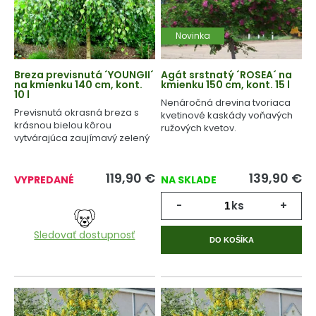
Novinka
Breza previsnutá ´YOUNGII´
Agát srstnatý ´ROSEA´ na
na kmienku 140 cm, kont.
kmienku 150 cm, kont. 15 l
10 l
Nenáročná drevina tvoriaca
Previsnutá okrasná breza s
kvetinové kaskády voňavých
krásnou bielou kôrou
ružových kvetov.
vytvárajúca zaujímavý zelený
dáždnik.
119,90
€
139,90
€
VYPREDANÉ
NA SKLADE
-
ks
+
Sledovať dostupnosť
DO KOŠÍKA