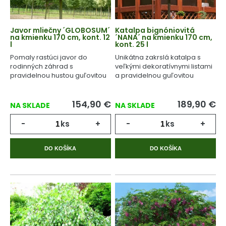
Javor mliečny ´GLOBOSUM´
Katalpa bignóniovitá
na kmienku 170 cm, kont. 12
´NANA´ na kmienku 170 cm,
l
kont. 25 l
Pomaly rastúci javor do
Unikátna zakrslá katalpa s
rodinných záhrad s
veľkými dekoratívnymi listami
pravidelnou hustou guľovitou
a pravidelnou guľovitou
korunou.
korunou.
154,90
€
189,90
€
NA SKLADE
NA SKLADE
-
ks
+
-
ks
+
DO KOŠÍKA
DO KOŠÍKA