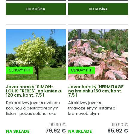
DO KOŠÍKA
DO KOŠÍKA
-20% Zľava
-20% Zľava
CENOVÝ HIT!
CENOVÝ HIT!
Javor horský ´SIMON-
Javor horský ´HERMITAGE´
LOUIS FRERES´, na kmienku
na kmienku 150 cm, kont.
120 cm, kont. 7,5 l
7,5 l
Dekoratívny javor s oválnou
Atraktívny javor s
korunou a pestrofarebnými
tmavozelenými listami a
listami počas celého roka.
krémovobielym
panašovaním.
99,90 €
119,90 €
79,92
€
95,92
€
NA SKLADE
NA SKLADE