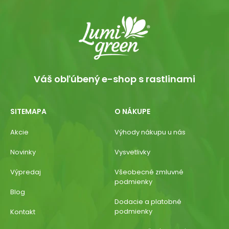
Váš obľúbený e-shop s rastlinami
SITEMAPA
O NÁKUPE
Akcie
Výhody nákupu u nás
Novinky
Vysvetlivky
Výpredaj
Všeobecné zmluvné
podmienky
Blog
Dodacie a platobné
podmienky
Kontakt