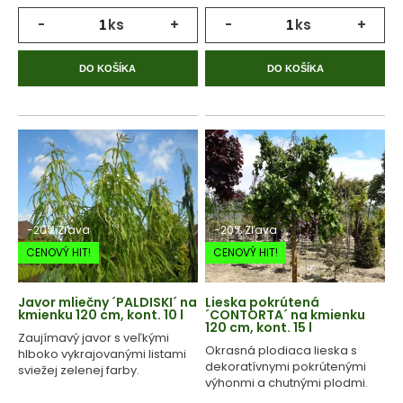
-
ks
+
-
ks
+
DO KOŠÍKA
DO KOŠÍKA
-20% Zľava
-20% Zľava
CENOVÝ HIT!
CENOVÝ HIT!
Javor mliečny ´PALDISKI´ na
Lieska pokrútená
kmienku 120 cm, kont. 10 l
´CONTORTA´ na kmienku
120 cm, kont. 15 l
Zaujímavý javor s veľkými
Okrasná plodiaca lieska s
hlboko vykrajovanými listami
dekoratívnymi pokrútenými
sviežej zelenej farby.
výhonmi a chutnými plodmi.