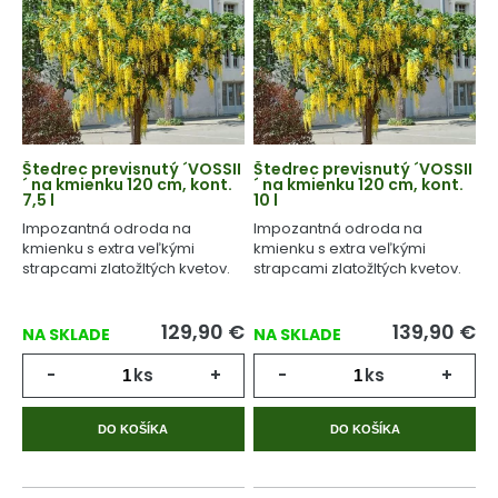
Štedrec previsnutý ´VOSSII
Štedrec previsnutý ´VOSSII
´ na kmienku 120 cm, kont.
´ na kmienku 120 cm, kont.
7,5 l
10 l
Impozantná odroda na
Impozantná odroda na
kmienku s extra veľkými
kmienku s extra veľkými
strapcami zlatožltých kvetov.
strapcami zlatožltých kvetov.
129,90
€
139,90
€
NA SKLADE
NA SKLADE
-
ks
+
-
ks
+
DO KOŠÍKA
DO KOŠÍKA