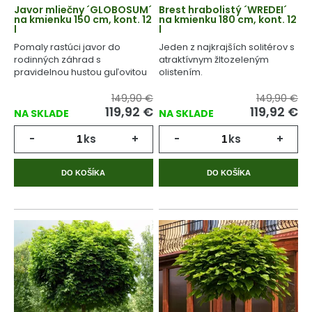
Javor mliečny ´GLOBOSUM´
Brest hrabolistý ´WREDEI´
na kmienku 150 cm, kont. 12
na kmienku 180 cm, kont. 12
l
l
Pomaly rastúci javor do
Jeden z najkrajších solitérov s
rodinných záhrad s
atraktívnym žltozeleným
pravidelnou hustou guľovitou
olistením.
korunou.
149,90 €
149,90 €
119,92
€
119,92
€
NA SKLADE
NA SKLADE
-
ks
+
-
ks
+
DO KOŠÍKA
DO KOŠÍKA