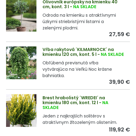
Olivovník európsky na kmienku 40
cm, kont. 3 l
-
NA SKLADE
Odroda na kmienku s atraktívnymi
úzkymi striebristými listami a
zelenými plodmi.
27,59 €
Vŕba rakytová ´KILMARNOCK´ na
kmienku 120 cm, kont. 5 l
-
NA SKLADE
Obľúbená previsnutá vŕba
vytvárajúca na Veľkú Noc krásne
bahniatka.
39,90 €
Brest hrabolistý ´WREDEI´ na
kmienku 180 cm, kont. 12 l
-
NA
SKLADE
Jeden z najkrajších solitérov s
atraktívnym žltozeleným olistením.
119,92 €