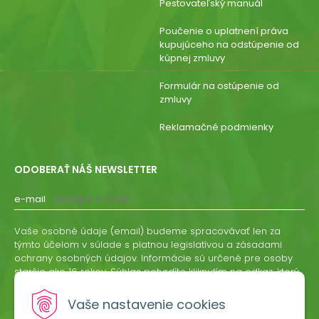
Pestovateľský manuál
Poučenie o uplatnení práva
kupujúceho na odstúpenie od
kúpnej zmluvy
Formulár na ostúpenie od
zmluvy
Reklamačné podmienky
ODOBERAŤ NÁŠ NEWSLETTER
e-mail
Vaše osobné údaje (email) budeme spracovávať len za
týmto účelom v súlade s platnou legislatívou a zásadami
ochrany osobných údajov. Informácie sú určené pre osoby
staršie ako 16 rokov. Súhlas potvrdíte kliknutím na odkaz, ktorý
vám pošleme na váš email. Súhlas môžete kedykoľvek
odvolať písomne, emailom alebo kliknutím na odkaz z
Vaše nastavenie cookies
ktoréhokoľvek informačného emailu.