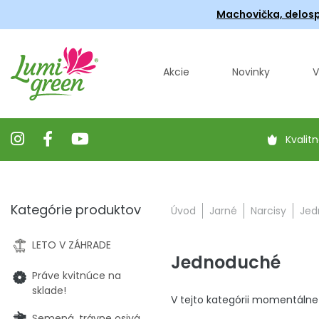
Machovička, delosp
Akcie
Novinky
V
Kvalitn
Kategórie produktov
Úvod
Jarné
Narcisy
Jed
LETO V ZÁHRADE
Jednoduché
Práve kvitnúce na
sklade!
V tejto kategórii momentálne
Semená, trávne osivá