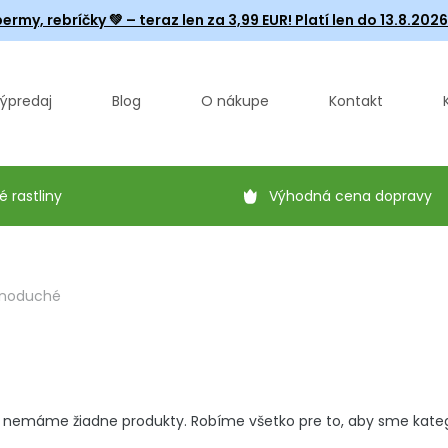
ermy, rebríčky
💚 – teraz len za 3,99 EUR! Platí len do 13.8.202
ýpredaj
Blog
O nákupe
Kontakt
é rastliny
Výhodná cena dopravy
noduché
 nemáme žiadne produkty. Robíme všetko pre to, aby sme kategór