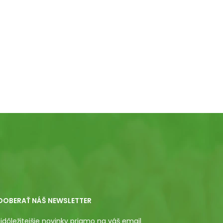
DOBERAŤ NÁŠ NEWSLETTER
jdôležitejšie novinky priamo na váš email