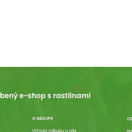
bený e-shop s rastlinami
O NÁKUPE
O
Výhody nákupu u nás
Na