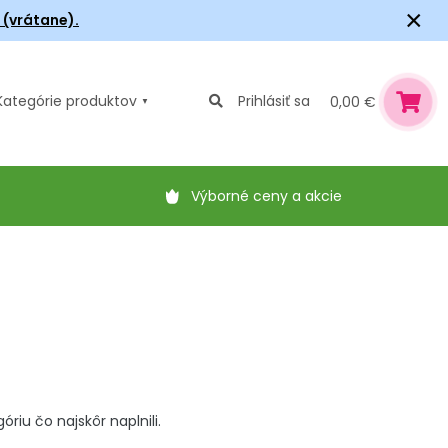
×
6 (vrátane).
Kategórie
produktov
Prihlásiť sa
0,00 €
Výborné ceny a akcie
iu čo najskôr naplnili.