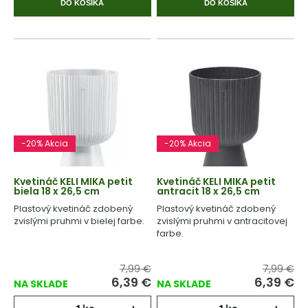
DO KOŠÍKA
DO KOŠÍKA
-20% Akcia
-20% Akcia
Kvetináč KELI MIKA petit
Kvetináč KELI MIKA petit
biela 18 x 26,5 cm
antracit 18 x 26,5 cm
Plastový kvetináč zdobený
Plastový kvetináč zdobený
zvislými pruhmi v bielej farbe.
zvislými pruhmi v antracitovej
farbe.
7,99 €
7,99 €
6,39
€
6,39
€
NA SKLADE
NA SKLADE