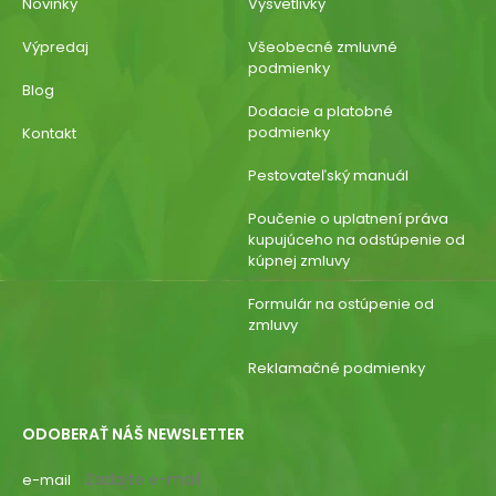
Novinky
Vysvetlivky
Výpredaj
Všeobecné zmluvné
podmienky
Blog
Dodacie a platobné
podmienky
Kontakt
Pestovateľský manuál
Poučenie o uplatnení práva
kupujúceho na odstúpenie od
kúpnej zmluvy
Formulár na ostúpenie od
zmluvy
Reklamačné podmienky
ODOBERAŤ NÁŠ NEWSLETTER
e-mail