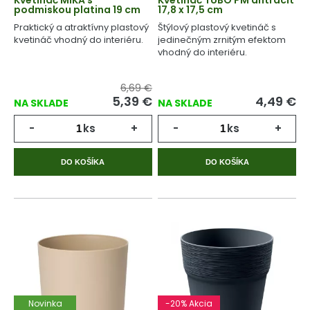
Kvetináč MIKA s
Kvetináč TUBO PM antracit
podmiskou platina 19 cm
17,8 x 17,5 cm
Praktický a atraktívny plastový
Štýlový plastový kvetináč s
kvetináč vhodný do interiéru.
jedinečným zrnitým efektom
vhodný do interiéru.
6,69 €
5,39
€
4,49
€
NA SKLADE
NA SKLADE
-
ks
+
-
ks
+
DO KOŠÍKA
DO KOŠÍKA
Novinka
-20% Akcia