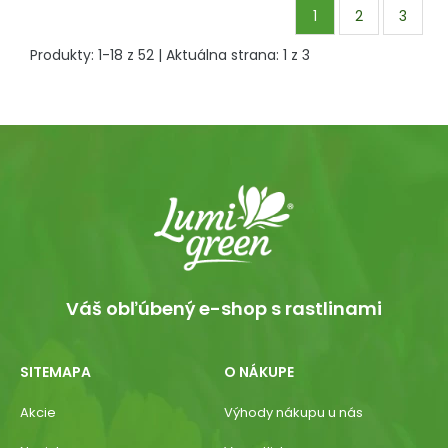
1
2
3
Produkty:
1
-
18
z
52
| Aktuálna strana:
1
z
3
Váš obľúbený e-shop s rastlinami
SITEMAPA
O NÁKUPE
Akcie
Výhody nákupu u nás