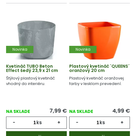
Novinka
Novinka
Kvetináč TUBO Beton
Plastový kvetináč ´QUEENS´
Effect šedý 23,9 x 21 cm
oranžový 20 cm
Štýlový plastový kvetináč
Plastový kvetináč oranžovej
vhodný do interiéru.
farby v lesklom prevedení.
7,99
€
4,99
€
NA SKLADE
NA SKLADE
-
ks
+
-
ks
+