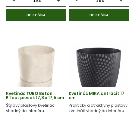
-
ks
+
-
ks
+
DO KOŠÍKA
DO KOŠÍKA
Kvetináč TUBO Beton
Kvetináč MIKA antracit 17
Effect piesok 17,8 x 17,5 cm
cm
Štýlový plastový kvetináč
Praktický a atraktívny plastový
vhodný do interiéru.
kvetináč vhodný do interiéru.