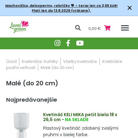
×
Machovička, delospermy, rebríčky
💚 – teraz len za 3,99 EUR!
Platí len do 13.8.2026 (vrátane).
0,00 €
Úvod
Kvetináče, truhlíky
Všetky kvetináče
Kvetináče
podľa veľkosti
Malé (do 20 cm)
Malé (do 20 cm)
Najpredávanejšie
Kvetináč KELI MIKA petit biela 18 x
26,5 cm
-
NA SKLADE
Plastový kvetináč zdobený zvislými
pruhmi v bielej farbe.