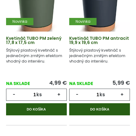
Novinka
Novinka
Kvetináč TUBO PM zelený
Kvetináč TUBO PM antracit
17,8 x 17,5 cm
19,9 x 19,6 cm
Štýlový plastový kvetináč s
Štýlový plastový kvetináč s
jedinečným zrnitým efektom
jedinečným zrnitým efektom
vhodný do interiéru.
vhodný do interiéru.
4,99
€
5,99
€
NA SKLADE
NA SKLADE
-
ks
+
-
ks
+
DO KOŠÍKA
DO KOŠÍKA