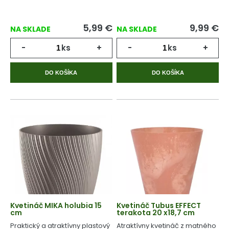
5,99
€
9,99
€
NA SKLADE
NA SKLADE
-
ks
+
-
ks
+
DO KOŠÍKA
DO KOŠÍKA
Kvetináč MIKA holubia 15
Kvetináč Tubus EFFECT
cm
terakota 20 x18,7 cm
Praktický a atraktívny plastový
Atraktívny kvetináč z matného