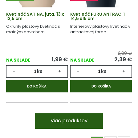
Kvetináč SATINA, juta, 13 x
Kvetináč FURU ANTRACIT
12,5 cm
14,5 x15 cm
Okrúhly plastový kvetináč s
Interiérový plastový kvetináč v
matným povrchom.
antracitovej farbe.
2,99 €
1,99
€
2,39
€
NA SKLADE
NA SKLADE
-
ks
+
-
ks
+
DO KOŠÍKA
DO KOŠÍKA
Viac produktov