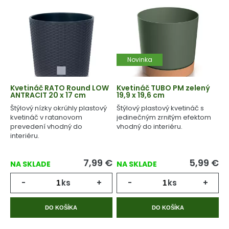
Novinka
Kvetináč RATO Round LOW
Kvetináč TUBO PM zelený
ANTRACIT 20 x 17 cm
19,9 x 19,6 cm
Štýlový nízky okrúhly plastový
Štýlový plastový kvetináč s
kvetináč v ratanovom
jedinečným zrnitým efektom
prevedení vhodný do
vhodný do interiéru.
interiéru.
7,99
€
5,99
€
NA SKLADE
NA SKLADE
-
ks
+
-
ks
+
DO KOŠÍKA
DO KOŠÍKA