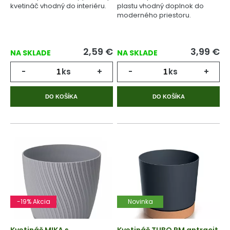
kvetináč vhodný do interiéru.
plastu vhodný doplnok do
moderného priestoru.
2,59
€
3,99
€
NA SKLADE
NA SKLADE
-
ks
+
-
ks
+
DO KOŠÍKA
DO KOŠÍKA
-19% Akcia
Novinka