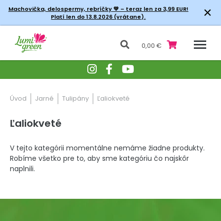
×
Machovička, delospermy, rebríčky
💚 – teraz len za 3,99 EUR!
Platí len do 13.8.2026 (vrátane).
0,00 €
Úvod
Jarné
Tulipány
Ľaliokveté
Ľaliokveté
V tejto kategórii momentálne nemáme žiadne produkty.
Robíme všetko pre to, aby sme kategóriu čo najskôr
naplnili.