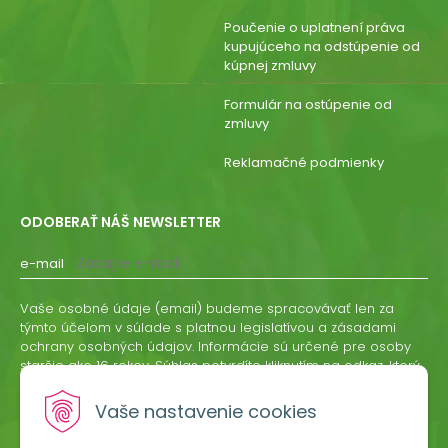
Poučenie o uplatnení práva
kupujúceho na odstúpenie od
kúpnej zmluvy
Formulár na ostúpenie od
zmluvy
Reklamačné podmienky
ODOBERAŤ NÁŠ NEWSLETTER
e-mail
Vaše osobné údaje (email) budeme spracovávať len za
týmto účelom v súlade s platnou legislatívou a zásadami
ochrany osobných údajov. Informácie sú určené pre osoby
staršie ako 16 rokov. Súhlas potvrdíte kliknutím na odkaz, ktorý
vám pošleme na váš email. Súhlas môžete kedykoľvek
odvolať písomne, emailom alebo kliknutím na odkaz z
Vaše nastavenie cookies
ktoréhokoľvek informačného emailu.