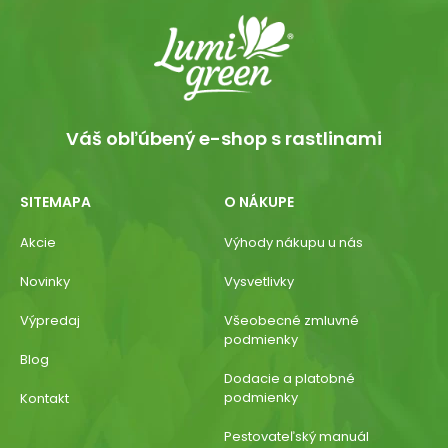
Váš obľúbený e-shop s rastlinami
SITEMAPA
O NÁKUPE
Akcie
Výhody nákupu u nás
Novinky
Vysvetlivky
Výpredaj
Všeobecné zmluvné
podmienky
Blog
Dodacie a platobné
podmienky
Kontakt
Pestovateľský manuál