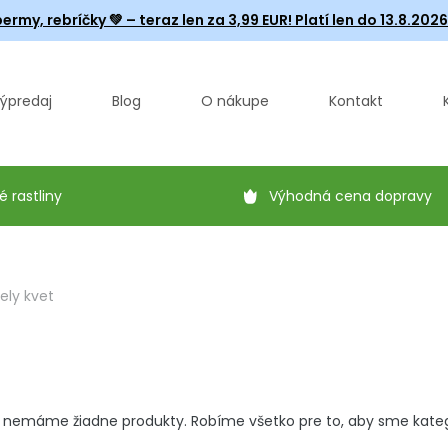
ermy, rebríčky
💚 – teraz len za 3,99 EUR! Platí len do 13.8.202
ýpredaj
Blog
O nákupe
Kontakt
é rastliny
Výhodná cena dopravy
iely kvet
 nemáme žiadne produkty. Robíme všetko pre to, aby sme kategór