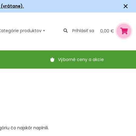
×
6 (vrátane).
Kategórie
produktov
Prihlásiť sa
0,00 €
Výborné ceny a akcie
iu čo najskôr naplnili.