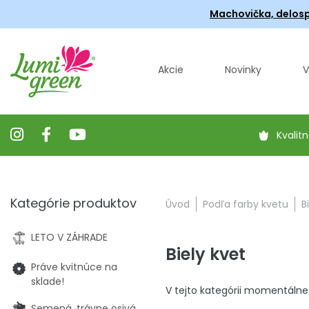
Machovička, delosp
Akcie
Novinky
V
Kvalitn
Kategórie produktov
Úvod
Podľa farby kvetu
B
LETO V ZÁHRADE
Biely kvet
Práve kvitnúce na
sklade!
V tejto kategórii momentálne
Semená, trávne osivá