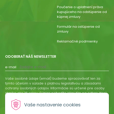
Poučenie o uplatnení práva
kupujúceho na odstúpenie od
kúpnej zmluvy
Formulár na ostúpenie od
zmluvy
Reklamačné podmienky
ODOBERAŤ NÁŠ NEWSLETTER
e-mail
Vaše osobné údaje (email) budeme spracovávať len za
týmto účelom v súlade s platnou legislatívou a zásadami
ochrany osobných údajov. Informácie sú určené pre osoby
staršie ako 16 rokov. Súhlas potvrdíte kliknutím na odkaz, ktorý
vám pošleme na váš email. Súhlas môžete kedykoľvek
odvolať písomne, emailom alebo kliknutím na odkaz z
Vaše nastavenie cookies
ktoréhokoľvek informačného emailu.