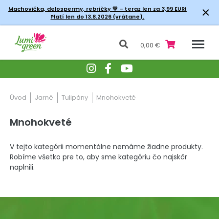
×
Machovička, delospermy, rebríčky
💚 – teraz len za 3,99 EUR!
Platí len do 13.8.2026 (vrátane).
0,00 €
Úvod
Jarné
Tulipány
Mnohokveté
Mnohokveté
V tejto kategórii momentálne nemáme žiadne produkty.
Robíme všetko pre to, aby sme kategóriu čo najskôr
naplnili.