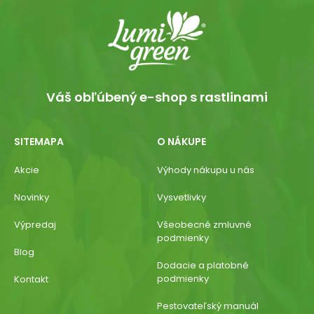
Váš obľúbený e-shop s rastlinami
SITEMAPA
O NÁKUPE
Akcie
Výhody nákupu u nás
Novinky
Vysvetlivky
Výpredaj
Všeobecné zmluvné
podmienky
Blog
Dodacie a platobné
podmienky
Kontakt
Pestovateľský manuál