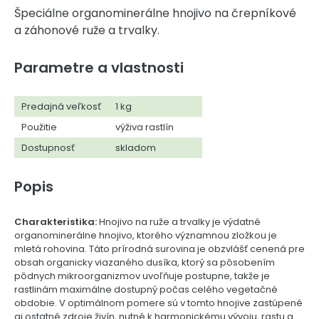
Špeciálne organominerálne hnojivo na črepníkové
a záhonové ruže a trvalky.
Parametre a vlastnosti
Predajná veľkosť
1 kg
Použitie
výživa rastlín
Dostupnosť
skladom
Popis
Charakteristika:
Hnojivo na ruže a trvalky je výdatné
organominerálne hnojivo, ktorého významnou zložkou je
mletá rohovina. Táto prírodná surovina je obzvlášť cenená pre
obsah organicky viazaného dusíka, ktorý sa pôsobením
pôdnych mikroorganizmov uvoľňuje postupne, takže je
rastlinám maximálne dostupný počas celého vegetačné
obdobie. V optimálnom pomere sú v tomto hnojive zastúpené
aj ostatné zdroje živín, nutné k harmonickému vývoju, rastu a