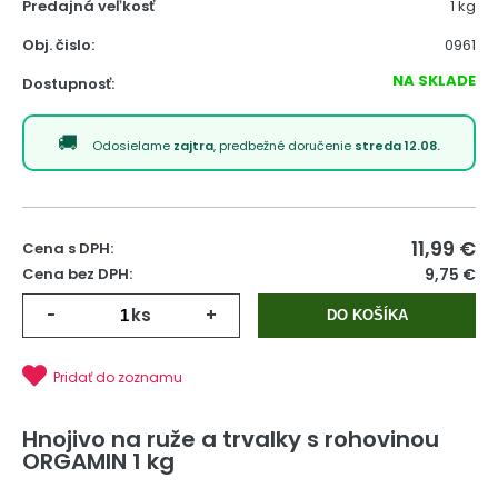
Predajná veľkosť
1 kg
Obj. čislo:
0961
NA SKLADE
Dostupnosť:
Odosielame
zajtra
, predbežné doručenie
streda 12.08.
11,99
€
Cena s DPH:
Cena bez DPH:
9,75 €
-
ks
+
DO KOŠÍKA
Pridať do zoznamu
Hnojivo na ruže a trvalky s rohovinou
ORGAMIN 1 kg