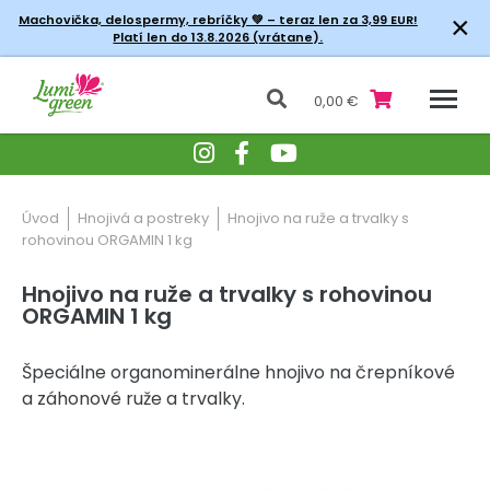
×
Machovička, delospermy, rebríčky
💚 – teraz len za 3,99 EUR!
Platí len do 13.8.2026 (vrátane).
0,00 €
Úvod
Hnojivá a postreky
Hnojivo na ruže a trvalky s
rohovinou ORGAMIN 1 kg
Hnojivo na ruže a trvalky s rohovinou
ORGAMIN 1 kg
Špeciálne organominerálne hnojivo na črepníkové
a záhonové ruže a trvalky.