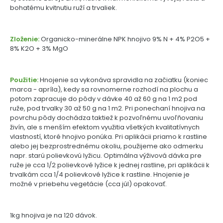
bohatému kvitnutiu ruží a trvaliek.
Zloženie:
Organicko-minerálne NPK hnojivo 9% N + 4% P2O5 +
8% K2O + 3% MgO
Použitie:
Hnojenie sa vykonáva spravidla na začiatku (koniec
marca - apríla), kedy sa rovnomerne rozhodí na plochu a
potom zapracuje do pôdy v dávke 40 až 60 g na 1 m2 pod
ruže, pod trvalky 30 až 50 g na 1 m2. Pri ponechaní hnojiva na
povrchu pôdy dochádza taktiež k pozvoľnému uvoľňovaniu
živín, ale s menším efektom využitia všetkých kvalitatívnych
vlastností, ktoré hnojivo ponúka. Pri aplikácii priamo k rastline
alebo jej bezprostrednému okoliu, použijeme ako odmerku
napr. starú polievkovú lyžicu. Optimálna výživová dávka pre
ruže je cca 1/2 polievkové lyžice k jednej rastline, pri aplikácii k
trvalkám cca 1/4 polievkové lyžice k rastline. Hnojenie je
možné v priebehu vegetácie (cca júl) opakovať.
1kg hnojiva je na 120 dávok.