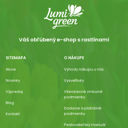
Váš obľúbený e-shop s rastlinami
SITEMAPA
O NÁKUPE
Akcie
Výhody nákupu u nás
Novinky
Vysvetlivky
Výpredaj
Všeobecné zmluvné
podmienky
Blog
Dodacie a platobné
podmienky
Kontakt
Pestovateľský manuál