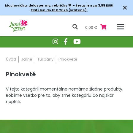
×
Machovička, delospermy, rebríčky
💚 – teraz len za 3,99 EUR!
Platí len do 13.8.2026 (vrátane).
0,00 €
Úvod
Jarné
Tulipány
Plnokveté
Plnokveté
V tejto kategórii momentálne nemáme žiadne produkty.
Robíme všetko pre to, aby sme kategóriu čo najskôr
naplnili.