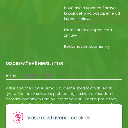
Poučenie o uplatnení práva
kupujúceho na odstúpenie od
kúpnej zmluvy
Formulár na ostúpenie od
zmluvy
Reklamačné podmienky
ODOBERAŤ NÁŠ NEWSLETTER
e-mail
Vaše osobné údaje (email) budeme spracovávať len za
týmto účelom v súlade s platnou legislatívou a zásadami
ochrany osobných údajov. Informácie sú určené pre osoby
staršie ako 16 rokov. Súhlas potvrdíte kliknutím na odkaz, ktorý
vám pošleme na váš email. Súhlas môžete kedykoľvek
odvolať písomne, emailom alebo kliknutím na odkaz z
Vaše nastavenie cookies
ktoréhokoľvek informačného emailu.