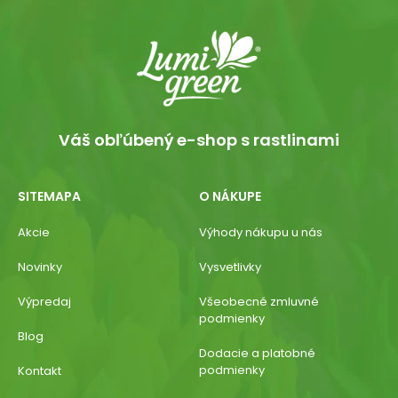
Váš obľúbený e-shop s rastlinami
SITEMAPA
O NÁKUPE
Akcie
Výhody nákupu u nás
Novinky
Vysvetlivky
Výpredaj
Všeobecné zmluvné
podmienky
Blog
Dodacie a platobné
podmienky
Kontakt