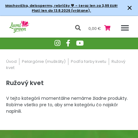
×
Machovička, delospermy, rebríčky
💚 – teraz len za 3,99 EUR!
Platí len do 13.8.2026 (vrátane).
0,00 €
Úvod
Pelargónie (muškáty)
Podľa farby kvetu
Ružový
kvet
Ružový kvet
V tejto kategórii momentálne nemáme žiadne produkty.
Robíme všetko pre to, aby sme kategóriu čo najskôr
naplnili.