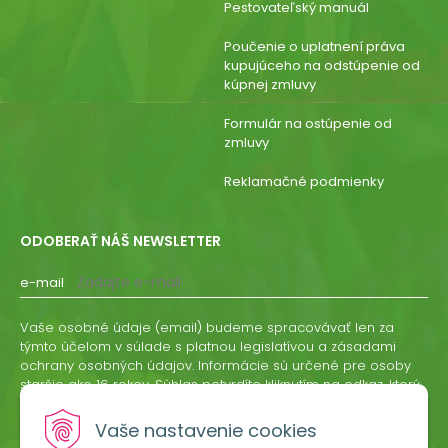
Pestovateľský manuál
Poučenie o uplatnení práva
kupujúceho na odstúpenie od
kúpnej zmluvy
Formulár na ostúpenie od
zmluvy
Reklamačné podmienky
ODOBERAŤ NÁŠ NEWSLETTER
e-mail
Vaše osobné údaje (email) budeme spracovávať len za
týmto účelom v súlade s platnou legislatívou a zásadami
ochrany osobných údajov. Informácie sú určené pre osoby
staršie ako 16 rokov. Súhlas potvrdíte kliknutím na odkaz, ktorý
vám pošleme na váš email. Súhlas môžete kedykoľvek
odvolať písomne, emailom alebo kliknutím na odkaz z
Vaše nastavenie cookies
ktoréhokoľvek informačného emailu.