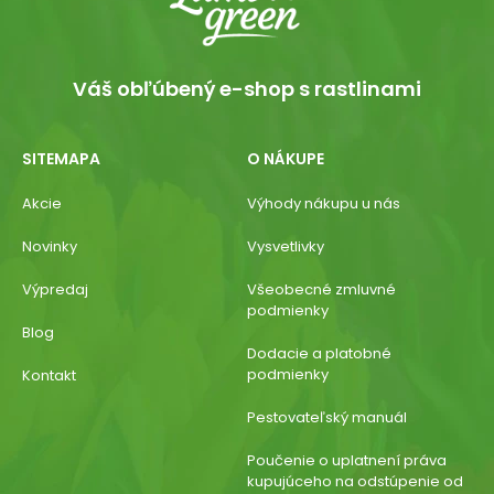
Váš obľúbený e-shop s rastlinami
SITEMAPA
O NÁKUPE
Akcie
Výhody nákupu u nás
Novinky
Vysvetlivky
Výpredaj
Všeobecné zmluvné
podmienky
Blog
Dodacie a platobné
podmienky
Kontakt
Pestovateľský manuál
Poučenie o uplatnení práva
kupujúceho na odstúpenie od