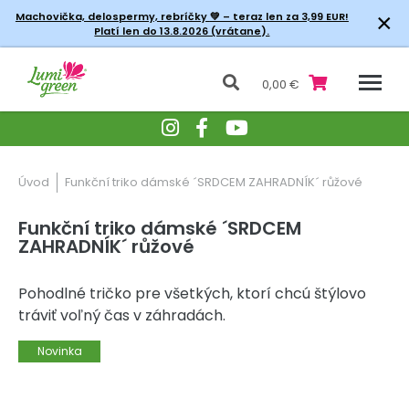
×
Machovička, delospermy, rebríčky
💚 – teraz len za 3,99 EUR!
Platí len do 13.8.2026 (vrátane).
0,00 €
Úvod
Funkční triko dámské ´SRDCEM ZAHRADNÍK´ růžové
Funkční triko dámské ´SRDCEM
ZAHRADNÍK´ růžové
Pohodlné tričko pre všetkých, ktorí chcú štýlovo
tráviť voľný čas v záhradách.
Novinka