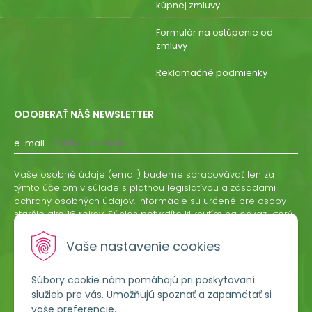
kúpnej zmluvy
Formulár na ostúpenie od
zmluvy
Reklamačné podmienky
ODOBERAŤ NÁŠ NEWSLETTER
e-mail
Vaše osobné údaje (email) budeme spracovávať len za
týmto účelom v súlade s platnou legislatívou a zásadami
ochrany osobných údajov. Informácie sú určené pre osoby
staršie ako 16 rokov. Súhlas potvrdíte kliknutím na odkaz, ktorý
vám pošleme na váš email. Súhlas môžete kedykoľvek
odvolať písomne, emailom alebo kliknutím na odkaz z
Vaše nastavenie cookies
ktoréhokoľvek informačného emailu.
Súbory cookie nám pomáhajú pri poskytovaní
ODOBERAŤ
služieb pre vás. Umožňujú spoznať a zapamätať si
vaše preferencie.