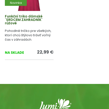
Novinka
Funkční triko dámské
´SRDCEM ZAHRADNÍK´
růžové
Pohodlné tričko pre všetkých,
ktorí chcú štýlovo tráviť voľný
čas v záhradách.
22,99 €
NA SKLADE