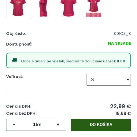
Obj. čislo:
001CZ_S
NA SKLADE
Dostupnosť:
Odosielame
v pondelok
, predbežné doručenie
utorok 11.08.
Veľkosť:
22,99
€
Cena s DPH:
Cena bez DPH:
18,69 €
-
ks
+
DO KOŠÍKA