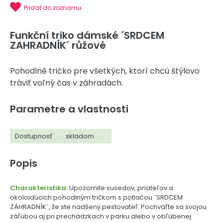
Pridať do zoznamu
Funkční triko dámské ´SRDCEM
ZAHRADNÍK´ růžové
Pohodlné tričko pre všetkých, ktorí chcú štýlovo
tráviť voľný čas v záhradách.
Parametre a vlastnosti
Dostupnosť
skladom
Popis
Charakteristika:
Upozornite susedov, priateľov a
okoloidúcich pohodlným tričkom s potlačou ´SRDCEM
ZÁHRADNÍK´, že ste nadšený pestovateľ. Pochváľte sa svojou
záľubou aj pri prechádzkach v parku alebo v obľúbenej