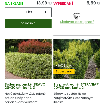
13,99
€
5,59
€
NA SKLADE
VYPREDANÉ
-
ks
+
Sledovať dostupnosť
DO KOŠÍKA
-30% Zľava
Super cena
Bršlen japonský ´BRAVO´
Tis prostredný ´STEFANIA®´
20-30 cm, kont. 3 l
20-30 cm, kont. 2 l
Nový atraktívny vždyzelený
Stĺpovito rastúci tis so
bršlen s nápadne
zaujímavým zlatozeleným
panašovanými listami.
ihličím.