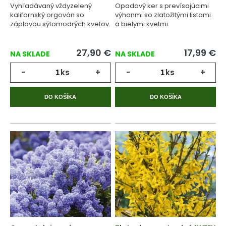
Vyhľadávaný vždyzelený
Opadavý ker s prevísajúcimi
kalifornský orgován so
výhonmi so zlatožltými listami
záplavou sýtomodrých kvetov.
a bielymi kvetmi.
27,90
€
17,99
€
NA SKLADE
NA SKLADE
-
ks
+
-
ks
+
DO KOŠÍKA
DO KOŠÍKA