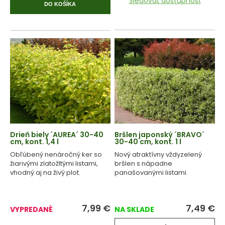
Sledovať dostupnosť
DO KOŠÍKA
Drieň biely ´AUREA´ 30-40
Bršlen japonský ´BRAVO´
cm, kont. 1,4 l
30-40 cm, kont. 1 l
Obľúbený nenáročný ker so
Nový atraktívny vždyzelený
žiarivými zlatožltými listami,
bršlen s nápadne
vhodný aj na živý plot.
panašovanými listami.
7,99
€
7,49
€
VYPREDANÉ
NA SKLADE