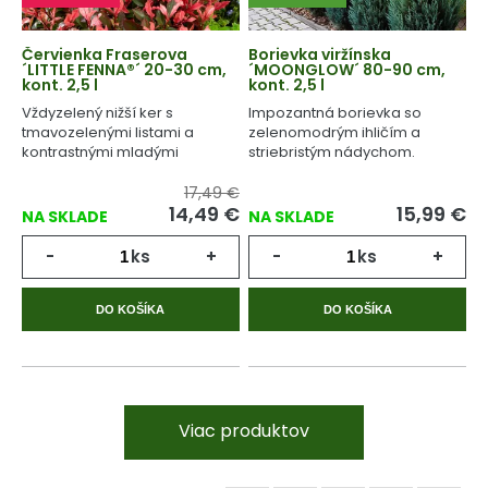
Červienka Fraserova
Borievka viržínska
´LITTLE FENNA®´ 20-30 cm,
´MOONGLOW´ 80-90 cm,
kont. 2,5 l
kont. 2,5 l
Vždyzelený nižší ker s
Impozantná borievka so
tmavozelenými listami a
zelenomodrým ihličím a
kontrastnými mladými
striebristým nádychom.
výhonmi ružovej farby.
17,49 €
14,49
€
15,99
€
NA SKLADE
NA SKLADE
-
ks
+
-
ks
+
DO KOŠÍKA
DO KOŠÍKA
Viac produktov