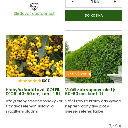
-
ks
+
Sledovať dostupnosť
DO KOŠÍKA
-25% Výpredaj
100%
Hlohyňa šarlátová ´SOLEIL
Vtáčí zob vajcovitolistý
D´OR´ 40-50 cm, kont. 1,6 l
50-60 cm, kont. 1 l
Vždyzelený stredne vysoký ker
Vtáčí zob za krátky čas vytvorí
s tmavozelenými listami a
nepriehľadný živý plot v
sýtožltými plodmi.
sviežej zelenej farbe.
7,49 €