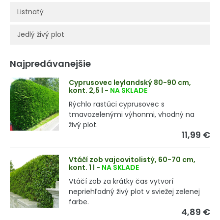
Listnatý
Jedlý živý plot
Najpredávanejšie
Cyprusovec leylandský 80-90 cm,
kont. 2,5 l
-
NA SKLADE
Rýchlo rastúci cyprusovec s
tmavozelenými výhonmi, vhodný na
živý plot.
11,99 €
Vtáčí zob vajcovitolistý, 60-70 cm,
kont. 1 l
-
NA SKLADE
Vtáčí zob za krátky čas vytvorí
nepriehľadný živý plot v sviežej zelenej
farbe.
4,89 €