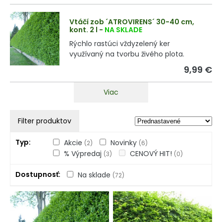
Vtáčí zob ´ATROVIRENS´ 30-40 cm,
kont. 2 l
-
NA SKLADE
Rýchlo rastúci vždyzelený ker
využívaný na tvorbu živého plota.
9,99 €
Viac
Filter produktov
Typ
Akcie
Novinky
(2)
(6)
% Výpredaj
CENOVÝ HIT!
(3)
(0)
Dostupnosť
Na sklade
(72)