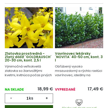
Zlatovka prostredná -
Vavrínovec lekársky
Zlatý dážď ´GOLDRAUSCH´
´NOVITA´ 40-50 cm, kont. 3
20-30 cm, kont. 2,5 l
l
Výnimočná veľkokvetá
Obľúbený vysoko
zlatovka so žiarivožltými
mrazuvzdorný a rýchlo rastúci
kvetmi, kvitnúca počas prvých
vavrínovec, ideálny na
jarných dní.
tvarovanie.
18,99
€
17,49
€
NA SKLADE
VYPREDANÉ
-
ks
+