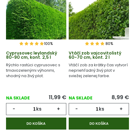
100%
80%
Cyprusovec leylandský
Vtáčí zob vajcovitolistý
80-90 cm, kont. 2,5 l
60-70 cm, kont. 2 l
Rýchlo rastúci cyprusovec s
Vtáčí zob za krátky čas vytvorí
tmavozelenými výhonmi,
nepriehľadný živý plot v
vhodný na živý plot.
sviežej zelenej farbe.
11,99
€
8,99
€
NA SKLADE
NA SKLADE
-
ks
+
-
ks
+
DO KOŠÍKA
DO KOŠÍKA